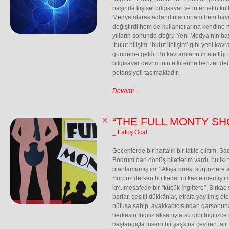
başında kişisel bilgisayar ve internetin k
Medya olarak adlandırılan ortam hem hayat
değiştirdi hem de kullanıcılarına kendine 
yılların sonunda doğru Yeni Medya’nın ba
‘bulut bilişim, ‘bulut iletişim’ gibi yeni ka
gündeme geldi. Bu kavramların ima ettiği or
bilgisayar devriminin etkilerine benzer d
potansiyeli taşımaktadır.
Devamı...
“THE FULL MONTY SH
_ Fatoş Öcal
Geçenlerde bir haftalık bir tatile çıktım. 
Bodrum’dan dönüş biletlerim vardı, bu iki 
planlamamıştım. “Akışa bırak, sürprizlere 
Sürpriz derken bu kadarını kastetmemiştim
km. mesafede bir “küçük İngiltere”. Birkaç
barlar, çeşitli dükkânlar, etrafa yayılmış o
nüfusa sahip, ayakkabıcısından garsonun
herkesin İngiliz aksanıyla su gibi İngilizc
başlangıçta insanı bir şaşkına çeviren ta