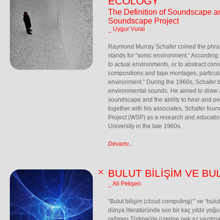
ECOLOGY
The Definition of Soundscape a
Soundscape Project
_ Uygur Vural
Raymond Murray Schafer coined the phra
stands for “sonic environment.” According 
to actual environments, or to abstract con
compositions and tape montages, particul
environment.” During the 1960s, Schafer 
environmental sounds. He aimed to draw at
soundscape and the ability to hear and pe
together with his associates, Schafer fo
Project (WSP) as a research and educatio
University in the late 1960s.
Devamı...
BULUT BİLİŞİM VE BU
_ Ali Pekşen
“Bulut bilişim (cloud computing)’” ve “bulu
dünya literatüründe son bir kaç yıldır yoğu
rağmen Türkiye'de üzerine pek az yazılmam