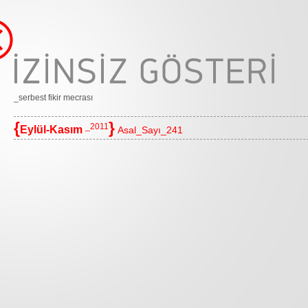
_serbest fikir mecrası
{
}
_2011
Eylül-Kasım
Asal_Sayı_241