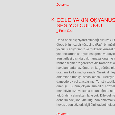
Devamı...
ÇÖLE YAKIN OKYANUS
SES YOLCULUĞU
_ Pelin Özer
Daha önce hiç ziyaret etmediğiniz uzak kıta
öteye bilinmez bir köşesine (Fas), bir müz
yolculuk ediyorsanız ve muktedir küresel 
yabancılardan koruyup esirgeme vaadiyle y
tren tarifesi dışında bakmamaya kararlıys
rehber seçmeniz gerekecektir. Kararınızı 
havalanmadan az önce, bir kuş sürüsü pist
uçağınız kalkamadığı sırada: Sizinki dinl
anlamlandırma çalışması olacak. Heceyle 
dansederek yol alacaksınız. Turistik teşk
direnişi… Bunun, okyanusun dilini çözmekt
marifetiyle toza ve kuma bulandığında al
fotoğrafını çekmekten farkı yok. Dile gelme
denetiminde, koruyuculuğunda anlatmak 
heves eden sözleri, kişiliğini kaybetmekten
Devamı...