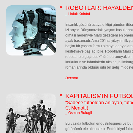
ROBOTLAR: HAYALDE
_ Haluk Kalafat
İnsanlık gözünü uzaya diktiği günden iti
izi arıyor. Dünyamızdaki yaşam koşulları
olması nedeniyle Mars gezegeni en öneml
ayak basamadı. Ama 20’inci yüzyılın ilk ya
başka bir yaşam formu olmaya aday olarak
keşfetmeye başladı bile. Robotların Mars g
robotlar ele geçirecek” türü paranoyak bir 
korkuların ve tahminlerin aksine, bilimkur
romanlarında olduğu gibi bir gelişim göst
Devamı...
KAPİTALİSMİN FUTBO
“Sadece futboldan anlayan, futb
C. Menotti)
_ Osman Bulugil
Bu yazıda futbolun endüstrileşmesi ve b
görünümü ele alınacaktır. Endüstriyel fut