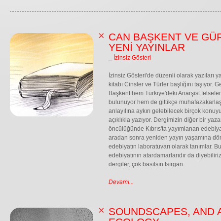
CAN BAŞKENT VE GÜ
YENİ YAYINLAR
_ İzinsiz Gösteri
İzinsiz Gösteri'de düzenli olarak yazıları
kitabı Cinsler ve Türler başlığını taşıyor. 
Başkent hem Türkiye'deki Anarşist felsefe
bulunuyor hem de gittikçe muhafazakarla
anlayılına aykırı gelebilecek birçok konuyu
açıklıkla yazıyor. Dergimizin diğer bir yaz
öncülüğünde Kıbrıs'ta yayımlanan edebiya
aradan sonra yeniden yayın yaşamına dön
edebiyatın laboratuvarı olarak tanımlar. B
edebiyatının atardamarlarıdır da diyebiliri
dergiler, çok basılsın Isırgan.
Devamı...
SOUNDSCAPES, AND 