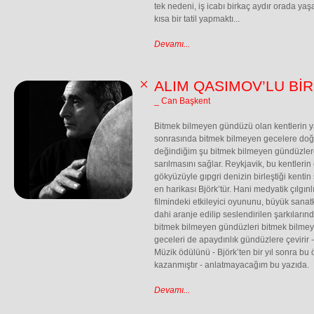
tek nedeni, iş icabı birkaç aydır orada ya
kısa bir tatil yapmaktı...
Devamı...
ALIM QASIMOV’LU Bİ
_ Can Başkent
Bitmek bilmeyen gündüzü olan kentlerin yar
sonrasında bitmek bilmeyen gecelere doğru
değindiğim şu bitmek bilmeyen gündüzlere
sarılmasını sağlar. Reykjavik, bu kentleri
gökyüzüyle gıpgri denizin birleştiği kenti
en harikası Björk’tür. Hani medyatik çılgınlı
filmindeki etkileyici oyununu, büyük san
dahi aranje edilip seslendirilen şarkılarında
bitmek bilmeyen gündüzleri bitmek bilme
geceleri de apaydınlık gündüzlere çevirir -
Müzik ödülünü - Björk’ten bir yıl sonra bu
kazanmıştır - anlatmayacağım bu yazıda.
Devamı...