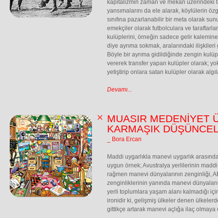
kapitalizmin zaman ve mekan üzerindeki 
yansımalarını da ele alarak, köylülerin öz
sınıfına pazarlanabilir bir meta olarak s
emekçiler olarak futbolculara ve taraftarl
kulüplerini, örneğin sadece gelir kalemin
diye ayrıma sokmak, aralarındaki ilişkileri
Böyle bir ayrıma gidildiğinde zengin kulüp
vererek transfer yapan kulüpler olarak; y
yetiştirip onlara satan kulüpler olarak algıl
Devamı...
MUASIR MEDENİYET 
KARMAŞIK DÜŞÜNCE
_ Bora Ercan
Maddi uygarlıkla manevi uygarlık arasında 
uygun örnek; Avustralya yerlilerinin maddi
rağmen manevi dünyalarının zenginliği, A
zenginliklerinin yanında manevi dünyaları
yerli toplumlara yaşam alanı kalmadığı için a
ironidir ki, gelişmiş ülkeler denen ülkeler
gittikçe artarak manevi açlığa ilaç olmaya ç