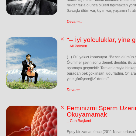
miktar fazla olunca ölüleri taşımaktan yor
Savaşta ölüm var, kıyım var, yaşamın fitrat
Devamı...
"-- İyi yolculuklar, yine
_ Ali Pekşen
(...) Ölü yakıcı konuşuyor. “Bazen ölümün
Ölüm her şeyin sonu demek değildir. Bu za
aşamaya geçmektir. Tam anlamıyla bir kapı
buradan pek çok insanı uğurladım. Onlara he
yine görüşeceğiz" derim.”
Devamı...
Feminizmi Sperm Üzer
Okuyamamak
_ Can Başkent
Epey bir zaman önce (2011 Nisan ortası) 