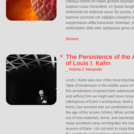
oldukça önemli bir haber gözden kaçmıştı
başkanı Lazar Greenfield, 14 Şubat Sevgi
bülteninde bir editoryal yazar. Bu yazıda,
kadınlar üzerinde ruh sağlığını iyileştirici 
araştırmalara atıfta bulunarak. Ardından, 
editörlükten istifa eder, tartışmalar gene 
Devamı...
The Persistence of the 
of Louis I. Kahn
_ Victoria Z. Alexander
Louis I. Kahn was one of the most importan
Style of modernism in the middle years of 
this architecture of speed Kahn addressed
and without him we might well have misse
intelligence of Kahn’s architecture, itself a
forms, has survived into our posthistorica
the age of the screen (Virilio). While arch
era of new materials, forms, and seemingl
many architects have not forgotten the more
lessons of Kahn. I do not wish to imply tha