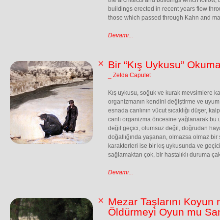
the architects and buildings which follow,
buildings erected in recent years flow thro
those which passed through Kahn and many
Devamı...
Bir “Kış Uykusu” Okuma
_ Zelda Capulet
Kış uykusu, soğuk ve kurak mevsimlere kar
organizmanın kendini değiştirme ve uyum
esnada canlının vücut sıcaklığı düşer, kalp 
canlı organizma öncesine yağlanarak bu uy
değil geçici, olumsuz değil, doğrudan haya
doğallığında yaşanan, olmazsa olmaz bir sü
karakterleri ise bir kış uykusunda ve geçic
sağlamaktan çok, bir hastalıklı duruma çakı
Devamı...
Mezar Taşlarını Koyun
Öldürmeyi Oyun mu Sa