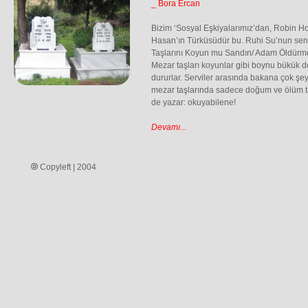
_ Bora Ercan
Bizim ‘Sosyal Eşkiyalarımız’dan, Robin Ho
Hasan’ın Türküsüdür bu. Ruhi Su’nun seni
Taşlarını Koyun mu Sandın/ Adam Öldürm
Mezar taşları koyunlar gibi boynu bükük değ
dururlar. Serviler arasında bakana çok şey
mezar taşlarında sadece doğum ve ölüm ta
de yazar: okuyabilene!
Devamı...
Copyleft | 2004