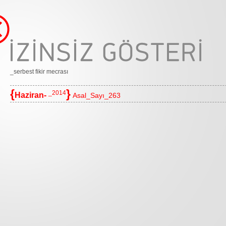
_serbest fikir mecrası
{
}
_2014
Haziran-
Asal_Sayı_263