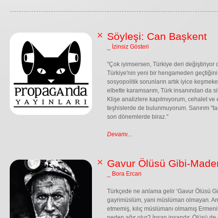
Söyleşi: Can Başkent
_ İzinsiz Gösteri
"Çok iyimsersen, Türkiye deri değiştiriyor 
Türkiye'nin yeni bir hengameden geçtiğin
sosyopolitik sorunların artık iyice keşmeke
elbette karamsarım, Türk insanından da s
Klişe analizlere kapılmıyorum, cehalet ve 
teşhislerde de bulunmuyorum. Sanırım "tari
son dönemlerde biraz."
Devamı...
Gavur Ölüsü Gibi-Maden
_ Bora Ercan
Türkçede ne anlama gelir ‘Gavur Ölüsü Gib
gayrimüslüm, yani müslüman olmayan. An
etmemiş, kılıç müslümanı olmamış Ermenile
neden ağır olur? İnsan insandır. Ölüsü de d