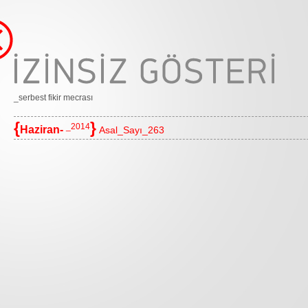
_serbest fikir mecrası
{
}
_2014
Haziran-
Asal_Sayı_263