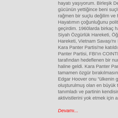
hayatı yaşıyorum. Birleşik D
gücünün yettiğince beni suç
rağmen bir suçlu değilim ve
Hayatımın çoğunluğunu politik
geçirdim. 1960larda birkaç h
Siyah Özgürlük Hareketi, Öğ
Hareketi, Vietnam Savaşı'nı
Kara Panter Partisi'ne katıl
Panter Partisi, FBI'ın COI
tarafından hedeflenen bir n
haline geldi. Kara Panter Part
tamamen özgür bırakılmasını 
Edgar Hoover onu ''ülkenin g
oluşturulmuş olan en büyük te
tanımladı ve partinin kendisin
aktivistlerini yok etmek için an
Devamı...