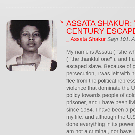
ASSATA SHAKUR: 
CENTURY ESCAPE
_ Assata Shakur
Sayı 101, 
My name is Assata ( "she wh
( "the thankful one" ), and I
escaped slave. Because of 
persecution, I was left with 
flee from the political repre
violence that dominate the 
policy towards people of color
prisoner, and I have been liv
since 1984. I have been a poli
my life, and although the U
done everything in its power 
am not a criminal, nor have 