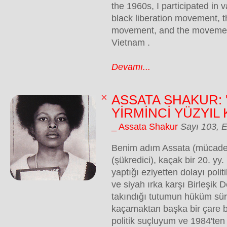
the 1960s, I participated in v
black liberation movement, t
movement, and the movement
Vietnam .
Devamı...
ASSATA SHAKUR: 
YİRMİNCİ YÜZYIL 
_ Assata Shakur
Sayı 103, E
Benim adım Assata (mücade
(şükredici), kaçak bir 20. yy
yaptığı eziyetten dolayı polit
ve siyah ırka karşı Birleşik 
takındığı tutumun hüküm sür
kaçamaktan başka bir çare b
politik suçluyum ve 1984'ten