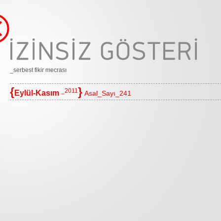
_serbest fikir mecrası
{
}
_2011
Eylül-Kasım
Asal_Sayı_241