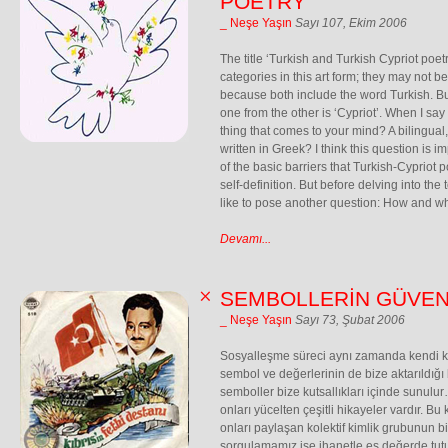
POETRY
_ Neşe Yaşın
Sayı 107, Ekim 2006
The title ‘Turkish and Turkish Cypriot poetr
categories in this art form; they may not b
because both include the word Turkish. Bu
one from the other is ‘Cypriot’. When I say ‘
thing that comes to your mind? A bilingual,
written in Greek? I think this question is 
of the basic barriers that Turkish-Cypriot p
self-definition. But before delving into the t
like to pose another question: How and w
Devamı...
SEMBOLLERİN GÜVEN
_ Neşe Yaşın
Sayı 73, Şubat 2006
Sosyalleşme süreci aynı zamanda kendi k
sembol ve değerlerinin de bize aktarıldığ
semboller bize kutsallıkları içinde sunulur
onları yücelten çeşitli hikayeler vardır. Bu 
onları paylaşan kolektif kimlik grubunun 
sorgulamamız ise ihanetle eş değerde tutulu