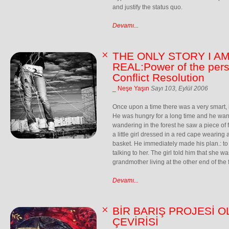
and justify the status quo.
Devamı...
THE ONLY STORY I AM
REAL:Power of the perso
Conflict Resolution
_ Neşe Yaşın
Sayı 103, Eylül 2006
Once upon a time there was a very smart, 
He was hungry for a long time and he wan
wandering in the forest he saw a piece of
a little girl dressed in a red cape wearing
basket. He immediately made his plan.: to a
talking to her. The girl told him that she w
grandmother living at the other end of the f
Devamı...
BİR BARIŞ PROJESİ O
ÇEVİRİSİ