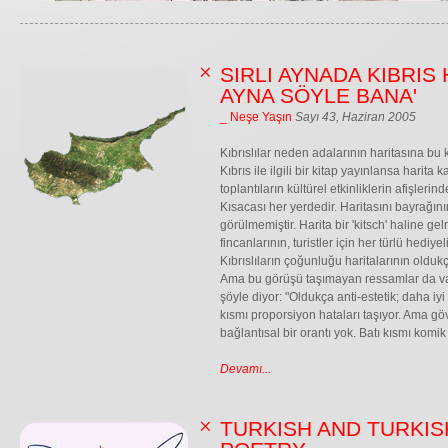
SIRLI AYNADA KIBRIS 
AYNA SÖYLE BANA'
_ Neşe Yaşın
Sayı 43, Haziran 2005
Kıbrıslılar neden adalarının haritasına 
Kıbrıs ile ilgili bir kitap yayınlansa harita
toplantıların kültürel etkinliklerin afişlerin
Kısacası her yerdedir. Haritasını bayrağını
görülmemiştir. Harita bir 'kitsch' haline gel
fincanlarının, turistler için her türlü hediy
Kıbrıslıların çoğunluğu haritalarının oldu
Ama bu görüşü taşımayan ressamlar da va
şöyle diyor: "Oldukça anti-estetik; daha iy
kısmı proporsiyon hataları taşıyor. Ama g
bağlantısal bir orantı yok. Batı kısmı komik 
Devamı...
TURKISH AND TURKIS