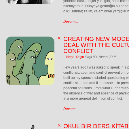
yerlerde nasıl ateşler yaktığını, nasıl fırtı
bilemiyorsun. Dünyaya getirdiğin bu bebe
o içli satırlar; zalim, kalem kıran yargıçları
Devamı...
CREATING NEW MODE
DEAL WITH THE CULT
CONFLICT
_ Neşe Yaşın
Sayı 83, Nisan 2006
Few years ago I was asked to speak in a p
conflict situation and conflict prevention. L
built up my speech I started questioning w
conflict situation and if the issue is to prev
peaceful solutions. From what I understan
the absence of war and absence of physical
at a more general definition of conflict.
Devamı...
OKUL BİR DERS KİTABI