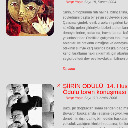
_ Neşe Yaşın
Sayı 19, Kasım 2004
Şiirin, bir toplumun ruh haline, bilinçaltına
söylediğini başka bir şeyin söyleyebilec
Çatışma içindeki etnik grupların şairleri 
süzülüp gelen şiirleriyle, bizleri toplumlar
deneyimlerine, acılarına, travmalarına, ka
yakınlaştırırlar. Özellikle çatışmalı toplumla
anlatıları ve ötekinin kimliğine ve deneyiml
ötekinin şiiriyle karşılaşınca başka bir gerç
kendi taraflarını haklı çıkarmak için abart
seçici belleği devreye koydukları bilinen bi
Devamı...
ŞİİRİN ÖDÜLÜ: 14. Hüse
Ödülü tören konuşması
_ Neşe Yaşın
Sayı 113, Aralık 2006
Bazı, şiir doğduktan sonra senden bağım
Büyüyor, başkalarıyla iletişime geçiyor, k
denetimin dışında hiç bilmediğin başkalar
yolculuk yaptığını, kimlerin odasına, kimleri