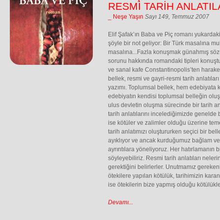
RESMİ TARİH ANLATIL
_ Neşe Yaşın
Sayı 149, Temmuz 2007
Elif Şafak’ın Baba ve Piç romanı yukardaki
şöyle bir not geliyor: Bir Türk masalına 
masalına...Fazla konuşmak günahmış sözü
sorunu hakkında romandaki tipleri konuşt
ve sanal kafe Constantinopolis’ten harake
bellek, resmi ve gayri-resmi tarih anlatıla
yazımı. Toplumsal bellek, hem edebiyata 
edebiyatın kendisi toplumsal belleğin olu
ulus devletin oluşma sürecinde bir tarih an
tarih anlatılarını incelediğimizde genelde bi
ise kötüler ve zalimler olduğu üzerine tem
tarih anlatımızı oluştururken seçici bir bel
ayıklıyor ve ancak kurduğumuz bağlam v
ayrıntılara yöneliyoruz. Her hatırlamanın b
söyleyebiliriz. Resmi tarih anlatıları neler
gerektiğini belirlerler. Unutmamız gereke
ötekilere yapılan kötülük, tarihimizin karanl
ise ötekilerin bize yapmış olduğu kötülükle
Devamı...