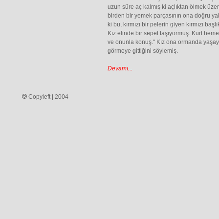
uzun süre aç kalmış ki açlıktan ölmek üz
birden bir yemek parçasının ona doğru yak
ki bu, kırmızı bir pelerin giyen kırmızı başl
Kız elinde bir sepet taşıyormuş. Kurt heme
ve onunla konuş.'' Kız ona ormanda yaşa
görmeye gittiğini söylemiş.
Devamı...
Copyleft | 2004