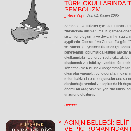
TÜRK OKULLARINDA 
SEMBOLİZM
_ Neşe Yaşın
Sayı 61, Kasım 2005
Semboller ve ritüeller çocukları ulusal kiml
zihinlerinde düşman imajını çizmede öneml
sistemler oluşturma ve devamlılığı sağlam
aygıtlardır. Comaroff ve Comaroff a göre “
ve “sürekliliği” yeniden üretmek için teori
kenetlenmiş toplumlarda kültürel araçlar ha
okullarındaki ritüellerden yola çıkarak, b
oluşturmak ve statükoyu yeniden üretmek iç
söz etmek ve Kıbrıs'taki vahşet fotoğraflar
okumalar yaparak ; bu fotoğrafların çatı
rolleri hakkında bazı düşünceler öne sürme
oluşturduğu sembolizm toplumda bir duyar
önemli bir araç olmanın yanısıra ulusal s
unsurunu oluşturur.
Devamı...
ACININ BELLEĞİ: ELİF
VE PİÇ ROMANINDAN