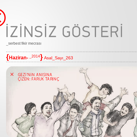
_serbest fikir mecrası
{
}
_2014
Haziran-
Asal_Sayı_263