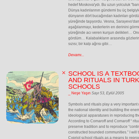
hedef Moskova'ydı. Bu uzun yolculuk "barış,
Dünya kadınlarının gündemi bu üç belgiyl
dünyanın dört bucağından kadınları gördüm
yüreğinde taşıyordu. Vesna, Sarayevo'dan 
aşağılanmayı, kederlerin en derinini görmü
yüreğinde acı veren kurşun delikleri… On
gördüm… Kalabalıkların arasında gözlerim o
sızısı; bir kalp ağrısı gibi…
Devamı...
SCHOOL IS A TEXTBO
AND RITUALS IN TUR
SCHOOLS
_ Neşe Yaşın
Sayı 53, Eylül 2005
Symbols and rituals play a very important r
the national identity and building the en
ideological apparatuses in reproducing th
According to Comaroff and Comaroff “ rit
preserve tradition and to reproduce “continu
constructed bounded communities.” I will t
Cypriot school rituals as a means to repro