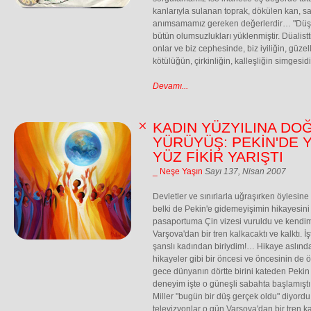
kanlarıyla sulanan toprak, dökülen kan, 
anımsamamız gereken değerlerdir… "Düşm
bütün olumsuzlukları yüklenmiştir. Düalist
onlar ve biz cephesinde, biz iyiliğin, güzell
kötülüğün, çirkinliğin, kalleşliğin simgesidi
Devamı...
KADIN YÜZYILINA DO
YÜRÜYÜŞ: PEKİN'DE Y
YÜZ FİKİR YARIŞTI
_ Neşe Yaşın
Sayı 137, Nisan 2007
Devletler ve sınırlarla uğraşırken öylesin
belki de Pekin'e gidemeyişimin hikayesin
pasaportuma Çin vizesi vuruldu ve kend
Varşova'dan bir tren kalkacaktı ve kalktı. İ
şanslı kadından biriydim!… Hikaye aslınd
hikayeler gibi bir öncesi ve öncesinin de 
gece dünyanın dörtte birini kateden Pekin
deneyim işte o güneşli sabahta başlamıştı.
Miller "bugün bir düş gerçek oldu" diyordu.
televizyonlar o gün Varşova'dan bir tren ka