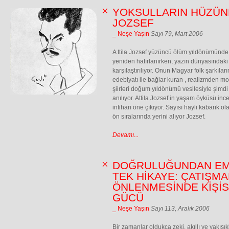
YOKSULLARIN HÜZÜNL
JOZSEF
_ Neşe Yaşın
Sayı 79, Mart 2006
A ttila Jozsef yüzüncü ölüm yıldönümünde
yeniden hatırlanırken; yazın dünyasındaki
karşılaştırılıyor. Onun Magyar folk şarkıl
edebiyatı ile bağlar kuran , realizmden 
şiirleri doğum yıldönümü vesilesiyle şimdi
anılıyor. Attila Jozsef’in yaşam öyküsü inc
intiharı öne çıkıyor. Sayısı hayli kabarık ola
ön sıralarında yerini alıyor Jozsef.
Devamı...
DOĞRULUĞUNDAN EM
TEK HİKAYE: ÇATIŞMA
ÖNLENMESİNDE KİŞİS
GÜCÜ
_ Neşe Yaşın
Sayı 113, Aralık 2006
Bir zamanlar oldukça zeki, akıllı ve yakışıkl