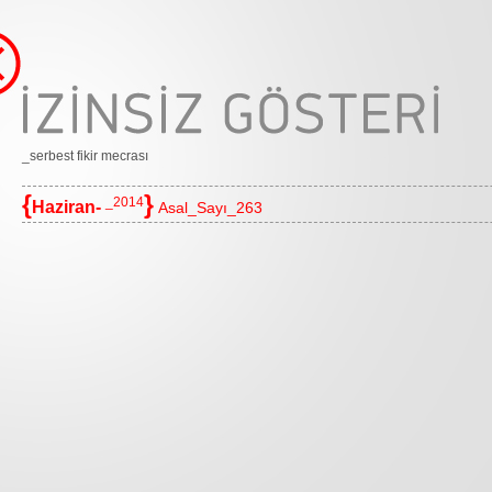
_serbest fikir mecrası
{
}
_2014
Haziran-
Asal_Sayı_263