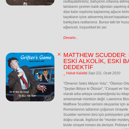
rastlayabilirsiniz, bahçenin ortasına atıl
tarlalarını çeviren balık ağından yapılmış
diye kalın naylonla kaplanmış ağacın birin
kayıkların içine atılıvermiş klozet kapak
balıkçılara rastlarsınız. Burası tatlı bir hu
eğlenceli, hoşsohbet bir yer.
Devamı...
MATTHEW SCUDDER: E
ESKİ ALKOLİK, ESKİ B
DEDEKTİF
_ Haluk Kalafat
Sayı 211, Ocak 2010
“Ölmenin Sekiz Milyon Yolu”, “Ölümün Orta
“Şeytan Biliyor ki Ölüsün”, “Cinayet ve Y
olarak arka arkaya sıralandığında bu kitap
anlamamak mümkün değil. Lawrence Block
Matthew Scudder serisini okuyanlar için 
Romanlarının adlarının çoğunun cinayete 
Scudder serisinin türü için polisiyeden ç
doğru olacak. İngilizce’de “murder mystery
bizde cinayet romanı da deniyor. Polisiye tü