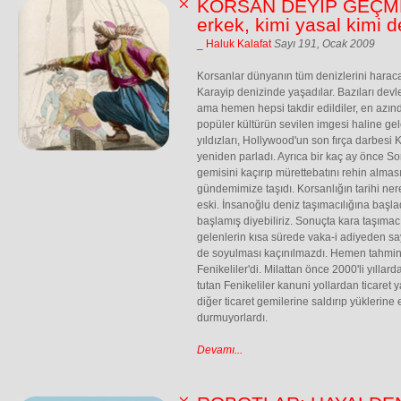
KORSAN DEYİP GEÇME: 
erkek, kimi yasal kimi d
_ Haluk Kalafat
Sayı 191, Ocak 2009
Korsanlar dünyanın tüm denizlerini haraca 
Karayip denizinde yaşadılar. Bazıları devlet
ama hemen hepsi takdir edildiler, en azı
popüler kültürün sevilen imgesi haline ge
yıldızları, Hollywood'un son fırça darbesi 
yeniden parladı. Ayrıca bir kaç ay önce So
gemisini kaçırıp mürettebatını rehin almas
gündemimize taşıdı. Korsanlığın tarihi ner
eski. İnsanoğlu deniz taşımacılığına başla
başlamış diyebiliriz. Sonuçta kara taşımac
gelenlerin kısa sürede vaka-i adiyeden say
de soyulması kaçınılmazdı. Hemen tahmin e
Fenikeliler'di. Milattan önce 2000'li yıllard
tutan Fenikeliler kanuni yollardan ticaret y
diğer ticaret gemilerine saldırıp yüklerine
durmuyorlardı.
Devamı...