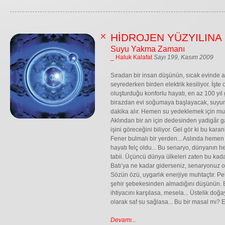
HİDROJEN YÜZYILINA
Suyu Yakma Zamanı
_ Haluk Kalafat
Sayı 199, Kasım 2009
Sıradan bir insan düşünün, sıcak evinde a
seyrederken birden elektrik kesiliyor. İşte 
oluşturduğu konforlu hayatı, en az 100 yıl
birazdan evi soğumaya başlayacak, suyun
dakika alır. Hemen su yedeklemek için mu
Aklından bir an için dedesinden yadigâr 
işini göreceğini biliyor. Gel gör ki bu kara
Fener bulmalı bir yerden... Aslında hemen
hayatı felç oldu... Bu senaryo, dünyanın 
tabii. Üçüncü dünya ülkeleri zaten bu kada
Batı’ya ne kadar giderseniz, senaryonuz o d
Sözün özü, uygarlık enerjiye muhtaçtır. Peki
şehir şebekesinden almadığını düşünün. Bir
ihtiyacını karşılasa, mesela... Üstelik doğa
olarak saf su sağlasa... Bu bir masal mı? 
Devamı...