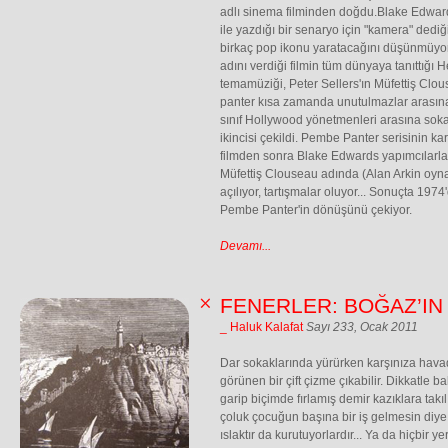
adlı sinema filminden doğdu.Blake Edward
ile yazdığı bir senaryo için "kamera" dedi
birkaç pop ikonu yaratacağını düşünmüy
adını verdiği filmin tüm dünyaya tanıttığı 
temamüziği, Peter Sellers'ın Müfettiş Clous
panter kısa zamanda unutulmazlar arasına 
sınıf Hollywood yönetmenleri arasına soka
ikincisi çekildi. Pembe Panter serisinin karı
filmden sonra Blake Edwards yapımcılarla ta
Müfettiş Clouseau adında (Alan Arkin oynam
açılıyor, tartışmalar oluyor... Sonuçta 1974
Pembe Panter'in dönüşünü çekiyor.
Devamı...
FENERLER: BOĞAZ’IN
_ Haluk Kalafat
Sayı 233, Ocak 2011
Dar sokaklarında yürürken karşınıza havad
görünen bir çift çizme çıkabilir. Dikkatle b
garip biçimde fırlamış demir kazıklara takı
çoluk çocuğun başına bir iş gelmesin diye t
ıslaktır da kurutuyorlardır... Ya da hiçbir