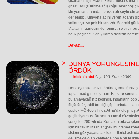
çıkartabilmişti. Akdeniz kurumuştu sanki.
ghezulası (sürütme ağı) çoğu sefer boş çı
kimyon tarlalarından başka bir şeyin olm
denemişti. Kimyona adını veren adanın sığ
sallamıştı. Av pek bir tatsızdı. Sonraki gün
Malta’nın güneyini denemişti. 35 yıldır bu 
balık peşinde. Son yıllarda denizin bereket
Devamı...
DÜNYA YÖRÜNGESİNE
ÖRDÜK
_ Haluk Kalafat
Sayı 193, Şubat 2009
Her akşam kapınızın önüne çıkardığınız çöp
toplanmadığını düşünün. Bu süre sonunda 
bulamayacağınız kesindir. İnsanların çöp
ölçüsüdür; tabii ürettiği çöpü ortadan kald
çöplük MÖ 400 yılında Atina’da oluşmuş. A
geçilmiyormuş. Bu sorunu nasıl çözmüşler 
çöpçüler 200 yılında Roma’da ortaya çıkm
için bir takım insanlar (pek muhtemel köle
sistem göz yaşartacak kadar ilerici aslınd
gelişmekte olan kentlerde böyle bir teşk