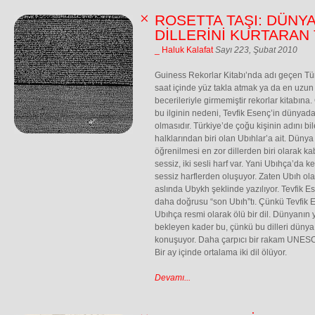
ROSETTA TAŞI: DÜNY
DİLLERİNİ KURTARAN
_ Haluk Kalafat
Sayı 223, Şubat 2010
Guiness Rekorlar Kitabı’nda adı geçen Türkl
saat içinde yüz takla atmak ya da en uzun 
becerileriyle girmemiştir rekorlar kitabına.
bu ilginin nedeni, Tevfik Esenç’in dünyad
olmasıdır. Türkiye’de çoğu kişinin adını b
halklarından biri olan Ubıhlar’a ait. Düny
öğrenilmesi en zor dillerden biri olarak k
sessiz, iki sesli harf var. Yani Ubıhça’da k
sessiz harflerden oluşuyor. Zaten Ubıh olar
aslında Ubykh şeklinde yazılıyor. Tevfik 
daha doğrusu “son Ubıh”tı. Çünkü Tevfik E
Ubıhça resmi olarak ölü bir dil. Dünyanın 
bekleyen kader bu, çünkü bu dilleri düny
konuşuyor. Daha çarpıcı bir rakam UNESC
Bir ay içinde ortalama iki dil ölüyor.
Devamı...