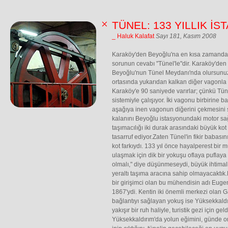
TÜNEL: 133 YILLIK İ
_ Haluk Kalafat
Sayı 181, Kasım 2008
Karaköy'den Beyoğlu'na en kısa zamanda na
sorunun cevabı "Tünel'le"dir. Karaköy'den
Beyoğlu'nun Tünel Meydanı'nda olursunuz
ortasında yukarıdan kalkan diğer vagonla k
Karaköy'e 90 saniyede varırlar; çünkü Tün
sistemiyle çalışıyor. İki vagonu birbirine 
aşağıya inen vagonun diğerini çekmesini s
kalanını Beyoğlu istasyonundaki motor sağ
taşımacılığı iki durak arasındaki büyük kot
tasarruf ediyor.Zaten Tünel'in fikir babası
kot farkıydı. 133 yıl önce hayalperest bir
ulaşmak için dik bir yokuşu oflaya puflaya
olmalı," diye düşünmeseydi, büyük ihtima
yeraltı taşıma aracına sahip olmayacaktık
bir girişimci olan bu mühendisin adı Euge
1867'ydi. Kentin iki önemli merkezi olan G
bağlantıyı sağlayan yokuş ise Yüksekkal
yakışır bir ruh haliyle, turistik gezi için gel
Yüksekkaldırım'da yolun eğimini, günde o