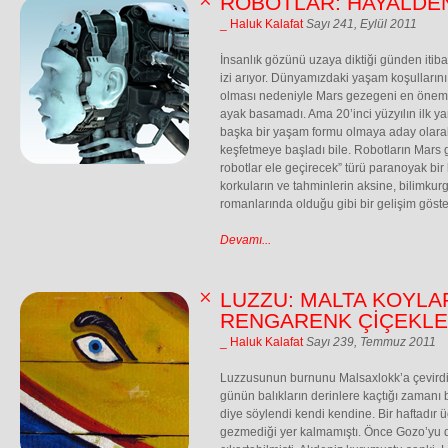
ROBOTLAR: HAYALDE
_ Haluk Kalafat
Sayı 241, Eylül 2011
İnsanlık gözünü uzaya diktiği günden iti
izi arıyor. Dünyamızdaki yaşam koşulları
olması nedeniyle Mars gezegeni en öneml
ayak basamadı. Ama 20’inci yüzyılın ilk ya
başka bir yaşam formu olmaya aday olarak
keşfetmeye başladı bile. Robotların Mars g
robotlar ele geçirecek” türü paranoyak bir 
korkuların ve tahminlerin aksine, bilimkur
romanlarında olduğu gibi bir gelişim göst
Devamı...
LUZZU: MALTA KOYLA
RENGARENK ÇİÇEKLE
_ Haluk Kalafat
Sayı 239, Temmuz 2011
Luzzusunun burnunu Malsaxlokk’a çevirdi. 
günün balıkların derinlere kaçtığı zamanı b
diye söylendi kendi kendine. Bir haftadır 
gezmediği yer kalmamıştı. Önce Gozo’yu d