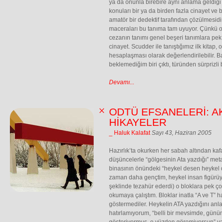
ya da onunla birebire aynı anlama geldiği 
konuları bir ya da birden fazla cinayet ve
amatör bir dedektif tarafından çözülmesid
maceraları bu tanıma tam uyuyor. Çünkü 
cezanın tanımı genel beşeri tanımlara pek
cinayet. Scudder ile tanıştığımız ilk kitap,
hesaplaşması olarak değerlendirilebilir. Ba
beklemediğim biri çıktı, türünden sürprizli 
Devamı...
ODTÜ EFSANELERİ: A
HİKAYELER
_ Haluk Kalafat
Sayı 43, Haziran 2005
Hazırlık’ta okurken her sabah altından kaf
düşüncelerle “gölgesinin Ata yazdığı” met
binasının önündeki “heykel desen heykel d
zaman daha gençtim, heykel insan figürüy
şeklinde tezahür ederdi) o bloklara pek ço
okumaya çalıştım. Bloklar inatla “A ve T” h
göstermediler. Heykelin ATA yazdığını anlat
hatırlamıyorum, “belli bir mevsimde, günün