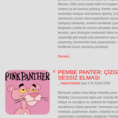
Mesela 1860 yılına kadar ABD’nin başken
sistemi ya da kurumu yokmuş. Kentin sokak
serbestçe dolaşan domuzların işiymiş. Çöple
alanlarının çözüm olma kapasitesini aşması
Gelişmiş ülkelerde, modern kentlerde çöp
bölgeden uzakta bir yerlere atmaktan fazl
tesisleri, geri dönüşüm merkezleri falan bu 
yaşandığı gibi büyük çöp alanlarının gaz 
yaşanmış, bazılarında hala yaşanıyordur
kentlerde sorun zamanla çözülüyor.
Devamı...
PEMBE PANTER: ÇİZG
SESSİZ ELMASI
_ Haluk Kalafat
Sayı 179, Eylül 2008
Bilmeyen yoktur ama tekrar etmekte yarar
Müfettiş Clouseau'yla ilgisi yok. Aslında film
hikâye ve örneğine az rastlanır bir ilişkile
sanatlarının ilişkisi genelde "sinemaya uy
edebiyat, çizgiroman, tiyatro, müzikal ve 
uyarlamalar seyretmeye alışığızdır. Pembe 