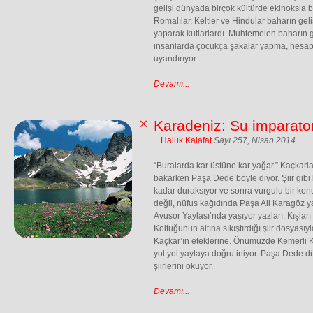
gelişi dünyada birçok kültürde ekinoksla bi
Romalılar, Keltler ve Hindular baharın geli
yaparak kutlarlardı. Muhtemelen baharın ge
insanlarda çocukça şakalar yapma, hesaps
uyandırıyor.
Devamı...
Karadeniz: Su imparato
_ Haluk Kalafat
Sayı 257, Nisan 2014
“Buralarda kar üstüne kar yağar.” Kaçkarlar
bakarken Paşa Dede böyle diyor. Şiir gibi
kadar duraksıyor ve sonra vurgulu bir kon
değil, nüfus kağıdında Paşa Ali Karagöz ya
Avusor Yaylası’nda yaşıyor yazları. Kışlar
Koltuğunun altına sıkıştırdığı şiir dosyasıy
Kaçkar’ın eteklerine. Önümüzde Kemerli Ka
yol yol yaylaya doğru iniyor. Paşa Dede dü
şiirlerini okuyor.
Devamı...