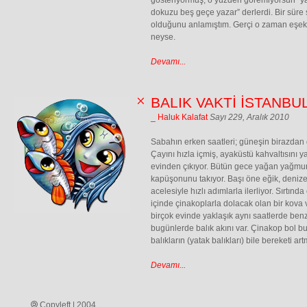
gösteriyormuş, o yüzden göremiyorsun” y
dokuzu beş geçe yazar” derlerdi. Bir süre
olduğunu anlamıştım. Gerçi o zaman eşek 
neyse.
Devamı...
BALIK VAKTİ İSTANBU
_ Haluk Kalafat
Sayı 229, Aralık 2010
Sabahın erken saatleri; güneşin birazdan 
Çayını hızla içmiş, ayaküstü kahvaltısını 
evinden çıkıyor. Bütün gece yağan yağmur
kapüşonunu takıyor. Başı öne eğik, deniz
acelesiyle hızlı adımlarla ilerliyor. Sırtında
içinde çinakoplarla dolacak olan bir kova v
birçok evinde yaklaşık aynı saatlerde ben
bugünlerde balık akını var. Çinakop bol bu yıl
balıkların (yatak balıkları) bile bereketi art
Devamı...
Copyleft | 2004