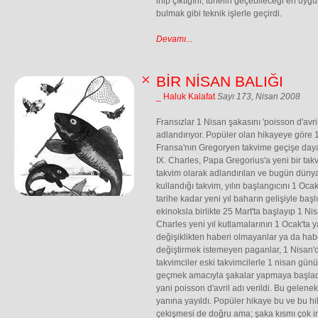
inip çıktığını, tünelin geçebileceği en uygu
bulmak gibi teknik işlerle geçirdi.
Devamı...
BİR NİSAN BALIĞI
_ Haluk Kalafat
Sayı 173, Nisan 2008
Fransızlar 1 Nisan şakasını 'poisson d'avril
adlandırıyor. Popüler olan hikayeye göre 
Fransa'nın Gregoryen takvime geçişe dayan
IX. Charles, Papa Gregorius'a yeni bir tak
takvim olarak adlandırılan ve bugün düny
kullandığı takvim, yılın başlangıcını 1 Oca
tarihe kadar yeni yıl baharın gelişiyle başl
ekinoksla birlikte 25 Mart'ta başlayıp 1 Ni
Charles yeni yıl kutlamalarının 1 Ocak'ta 
değişiklikten haberi olmayanlar ya da haber
değiştirmek istemeyen paganlar, 1 Nisan'd
takvimciler eski takvimcilerle 1 nisan günü y
geçmek amacıyla şakalar yapmaya başladıl
yani poisson d'avril adı verildi. Bu gelene
yanına yayıldı. Popüler hikaye bu ve bu hi
çekişmesi de doğru ama; şaka kısmı çok in