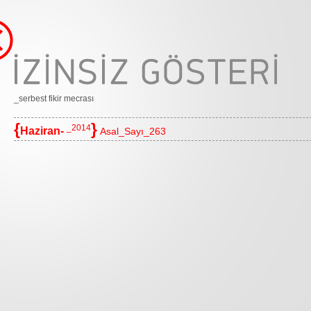
_serbest fikir mecrası
{
}
_2014
Haziran-
Asal_Sayı_263