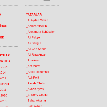
A
YAZARLAR
_A. Aydan Özkan
İHÇE
_Ahmet Atıf Akın
_Alexandra Schüssler
RED
_Ali Pekşen
_Ali Sarıgül
_Ali Can Şener
_Ali Rıza Arıcan
AYILAR
_Anarkom
ran 2014
_Arif Murat
n 2014
_Arseli Dokumacı
 2014
_Aslı Pelit
 2011
_Assata Shakur
muz 2011
_Ayhan Ayteş
 2011
_B. Gerry Coulter
k 2010
_Bahar Akpınar
 2010
_Bâki Ayhan T.