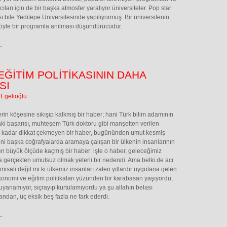
ıları için de bir başka atmosfer yaratıyor üniversiteler. Pop star
ı bile Yeditepe Üniversitesinde yapılıyormuş. Bir üniversitenin
öyle bir programla anılması düşündürücüdür.
.
 EĞİTİM POLİTİKASININ DAHA
SI
 Egelioğlu
rin köşesine sıkışıp kalkmış bir haber; hani Türk bilim adamının
i başarısı, muhteşem Türk doktoru gibi manşetten verilen
r kadar dikkat çekmeyen bir haber, bugününden umut kesmiş
ni başka coğrafyalarda aramaya çalışan bir ülkenin insanlarının
 büyük ölçüde kaçmış bir haber: işte o haber, geleceğimiz
 gerçekten umutsuz olmak yeterli bir nedendi. Ama belki de acı
 misali değil mi ki ülkemiz insanları zaten yıllardır uygulana gelen
konomi ve eğitim politikaları yüzünden bir karabasan yaşıyordu,
ü uyanamıyor, sıçrayıp kurtulamıyordu ya şu allahın belası
ndan, üç eksik beş fazla ne fark ederdi.
.