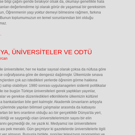
e bilgi çağını geride bırakıyor olsak da, okumayı genellikle hala
nları değerlendirme işi olarak görür de yaşamsal bir gereksinim
n, Öğrenmenin yaşı yoktur demeyi bilmesine rağmen, farkına
 Bunun toplumumuzun en temel sorunlarından biri olduğu
maz.
.
YA, ÜNİVERSİTELER VE ODTÜ
Ercan
de üniversiteler, her ne kadar sayısal olarak çoksa da nüfusa göre
ke coğrafyasına göre de dengesiz dağılmıştır. Ülkemizde sınava
nçlerden çok azı istedikleri yerlerde öğrenim görme hakkına
) sahip olabiliyor. 1980 sonrası uygulanagelen sistemli politikalar
e ise bugün Türkiye üniversiteleri gerek yaptıkları yayınlar,
alar ve gerekse düzenledikleri etkinliklerle ülkemizin kültürel
a bankalardan bile geri kalmıştır. Akademik ünvanların artışıyla
çülerinde yapılan bilimsel çalışmalar arasında da katsayısı
rtan bir ters orantının olduğu acı bir gerçekliktir Dünya'da yeri,
lirliği ve saygınlığı olan üniversitelerimizin sayısı bir elin
rını geçmediği de, ne yazık ki. Medyamız ise üniversitelere
ası pek meraklı. Gün geçmiyor ki gazetelerde üniversitelerle ilgili
r yer almasın. Bununla birlikte, popüler televizyon programları ve