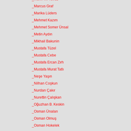
_Marcus Graf
_Marika Lüders
_Mehmet Kazım
_Mehmet Somer Ünsal
_Metin Aydın
_Mikhail Bakunin
_Mustafa Tüzel
_Mustafa Cebe
_Mustafa Ercan Zırh
_Mustafa Murat Tatlı
_Neşe Yaşın
_Nilhan Coşkun
_Nurdan Çakır
_Nurettin Çalışkan
_Oğuzhan B. Keskin
_Osman Ünalan
_Osman Olmuş
_Osman Hokelek