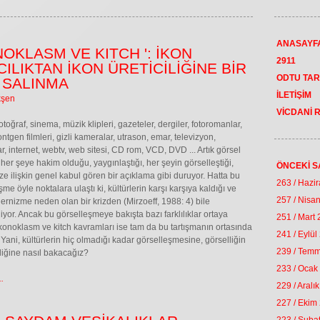
ANASAYF
OKLASM VE KITCH ': İKON
2911
CILIKTAN İKON ÜRETİCİLİĞİNE BİR
ODTU TAR
 SALINMA
İLETİŞİM
kşen
VİCDANİ 
otoğraf, sinema, müzik klipleri, gazeteler, dergiler, fotoromanlar,
rontgen filmleri, gizli kameralar, utrason, emar, televizyon,
ar, internet, webtv, web sitesi, CD rom, VCD, DVD ... Artık görsel
 her şeye hakim olduğu, yaygınlaştığı, her şeyin görselleştiği,
ÖNCEKİ S
 ilişkin genel kabul gören bir açıklama gibi duruyor. Hatta bu
263 / Hazi
me öyle noktalara ulaştı ki, kültürlerin karşı karşıya kaldığı ve
257 / Nisa
rnizme neden olan bir krizden (Mirzoeff, 1988: 4) bile
iyor. Ancak bu görselleşmeye bakışta bazı farklılıklar ortaya
251 / Mart
 İkonoklasm ve kitch kavramları ise tam da bu tartışmanın ortasında
241 / Eylül
 Yani, kültürlerin hiç olmadığı kadar görselleşmesine, görselliğin
239 / Tem
iğine nasıl bakacağız?
233 / Ocak
.
229 / Aralı
227 / Ekim