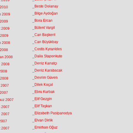
t 2010
_Beste Dolanay
 2010
_Bilge Aydoğan
m 2009
_Bora Ercan
 2009
_Bülent Vargil
t 2009
_Can Başkent
 2009
_Can Büyükbay
m 2008
_Costis Kyranides
 2008
_Dalia Staponkute
ran 2008
_Deniz Kanatçı
n 2008
_Deniz Karabacak
 2008
_Devrim Güven
 2008
_Dilek Koçal
k 2007
_Ebru Kurbak
 2007
_Elif Gezgin
muz 2007
_Elif Taşkan
s 2007
_Elizabeth Pasipanodya
n 2007
_Elvan Dirlik
 2007
_Emirhan Oğuz
t 2007