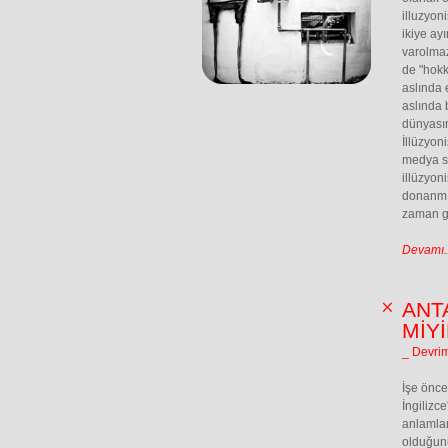
illuzyon
ikiye ayı
varolmaz
de "hokk
aslında 
aslında 
dünyasın
İllüzyon
medya sa
illüzyon
donanmış
zaman gi
Devamı..
ANT
MİYİ
_ Devri
İşe önce
İngilizce
anlamları
olduğunu