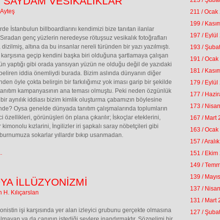
I SAYDAM VESİKALIKLAR
223 / Şuba
 Ayteş
211 / Ocak
199 / Kası
de İstanbulun billboardlarını kendimizi bize tanıtan ilanlar
197 / Eylül
 Sıradan genç yüzlerin neredeyse rötuşsuz vesikalık fotoğrafları
izilmiş, altına da bu insanlar nereli türünden bir yazı yazılmıştı.
193 / Şuba
karşısına geçip kendini başka biri olduğuna şartlamaya çalışan
191 / Ocak
rün yaptığı gibi orada yansıyan yüzün ne olduğu değil de yazıdaki
181 / Kası
beliren iddia önemliydi burada. Bizim aslında dünyanın diğer
nden öyle çokta belirgin bir farkılığımız yok iması garip bir şekilde
179 / Eylül
 tanıtım kampanyasının ana teması olmuştu. Peki neden özgünlük
177 / Hazi
 bir aynılık iddiası bizim kimlik oluşturma çabamızın böylesine
173 / Nisa
nde? Oysa genelde dünyada tanıtım çalışmalarında toplumların
i özellikleri, görünüşleri ön plana çıkarılır; İskoçlar eteklerini,
167 / Mart
kimonolu kızlarini, İngilizler iri şapkalı saray nöbetçileri gibi
163 / Ocak
i burnumuza sokarlar yıllardır bıkıp usanmadan.
157 / Aralı
.
151 / Ekim
149 / Tem
139 / Mayı
YA İLLÜZYONİZMİ
137 / Nisa
 H. Kılıçarslan
131 / Mart
zyonistin işi karşısında yer alan izleyici grubunu gerçekte olmasına
127 / Şuba
lmayan ya da canının istediği şeylere inandırmaktır. Sözgelimi bir