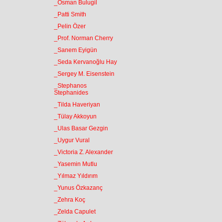
_Osman Bulugil
_Patti Smith
_Pelin Özer
_Prof. Norman Cherry
_Sanem Eyigün
_Seda Kervanoğlu Hay
_Sergey M. Eisenstein
_Stephanos
Stephanides
_Tilda Haveriyan
_Tülay Akkoyun
_Ulas Basar Gezgin
_Uygur Vural
_Victoria Z. Alexander
_Yasemin Mutlu
_Yılmaz Yıldırım
_Yunus Özkazanç
_Zehra Koç
_Zelda Capulet