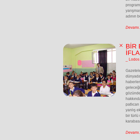
programc
yarışmas
adının b
Devamı..
BİR
İFLA
_ Lodos
Gazetele
dünyadak
haberle
geleceği
gözünden
hakkında
patlıcan
yanlış e
bir türl
karabasa
Devamı..