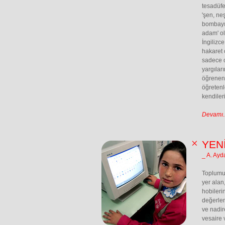
tesadüfe
'şen, neş
bombayı 
adam' ol
İngilizc
hakaret 
sadece o
yargılar
öğrenenl
öğretenl
kendiler
Devamı..
YEN
_ A. Ay
Toplumum
yer alan
hobileri
değerlend
ve nadir
vesaire 