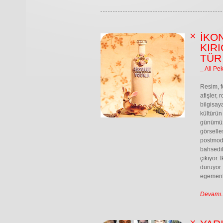
İKON
KIRI
TÜR
_ Ali Pe
Resim, f
afişler, 
bilgisay
kültürün
günümüze
görselleş
postmode
bahsedil
çıkıyor.
duruyor.
egemenl
Devamı..