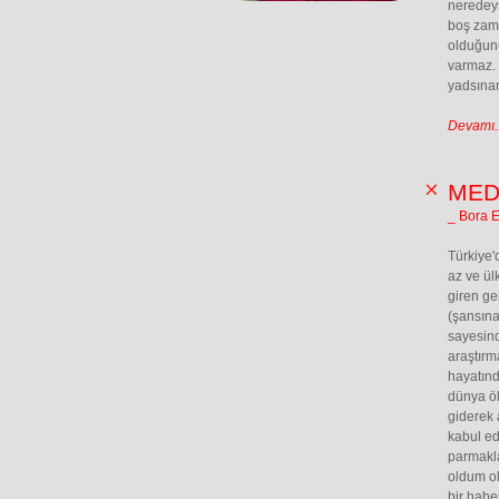
neredeys
boş zama
olduğunu
varmaz.
yadsına
Devamı..
MED
_ Bora 
Türkiye'
az ve ül
giren ge
(şansına
sayesind
araştırm
hayatınd
dünya öl
giderek a
kabul edi
parmakla
oldum ol
bir habe