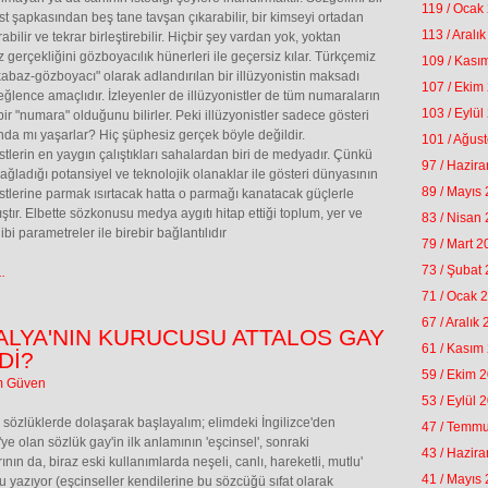
119 / Ocak
ist şapkasından beş tane tavşan çıkarabilir, bir kimseyi ortadan
113 / Aralı
rabilir ve tekrar birleştirebilir. Hiçbir şey vardan yok, yoktan
 gerçekliğini gözboyacılık hünerleri ile geçersiz kılar. Türkçemiz
109 / Kası
abaz-gözboyacı" olarak adlandırılan bir illüzyonistin maksadı
107 / Ekim
eğlence amaçlıdır. İzleyenler de illüzyonistler de tüm numaraların
103 / Eylül
bir "numara" olduğunu bilirler. Peki illüzyonistler sadece gösteri
da mı yaşarlar? Hiç şüphesiz gerçek böyle değildir.
101 / Ağus
istlerin en yaygın çalıştıkları sahalardan biri de medyadır. Çünkü
97 / Hazir
ğladığı potansiyel ve teknolojik olanaklar ile gösteri dünyasının
89 / Mayıs
istlerine parmak ısırtacak hatta o parmağı kanatacak güçlerle
tır. Elbette sözkonusu medya aygıtı hitap ettiği toplum, yer ve
83 / Nisan
bi parametreler ile birebir bağlantılıdır
79 / Mart 
73 / Şubat
.
71 / Ocak 
67 / Aralık
ALYA'NIN KURUCUSU ATTALOS GAY
61 / Kasım
Dİ?
59 / Ekim 
m Güven
53 / Eylül 
 sözlüklerde dolaşarak başlayalım; elimdeki İngilizce'den
47 / Temm
'ye olan sözlük gay'in ilk anlamının 'eşcinsel', sonraki
43 / Hazir
nın da, biraz eski kullanımlarda neşeli, canlı, hareketli, mutlu'
41 / Mayıs
 yazıyor (eşcinseller kendilerine bu sözcüğü sıfat olarak