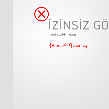
_serbest fikir mecrası
{
}
_2004
Mart-
Asal_Sayı_02