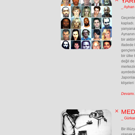
YAR
_ Ayhan
Geçenler
kapladı.
yanyana d
Aynanın 
bir aktö
ifadede 
gençleri
bir ülke
değil de
merkezi
ayırdedic
Japonlar 
klişeler
Devamı..
MED
_ Gürkan
Bir illü
olanak o