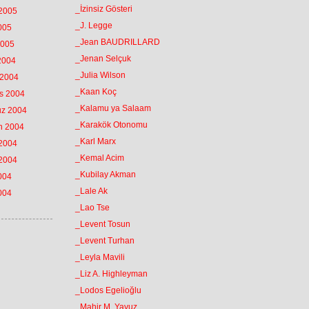
_İzinsiz Gösteri
 2005
_J. Legge
2005
_Jean BAUDRILLARD
2005
_Jenan Selçuk
 2004
_Julia Wilson
 2004
_Kaan Koç
os 2004
_Kalamu ya Salaam
uz 2004
_Karakök Otonomu
an 2004
_Karl Marx
 2004
_Kemal Acim
 2004
_Kubilay Akman
2004
_Lale Ak
2004
_Lao Tse
_Levent Tosun
_Levent Turhan
_Leyla Mavili
_Liz A. Highleyman
_Lodos Egelioğlu
_Mahir M. Yavuz