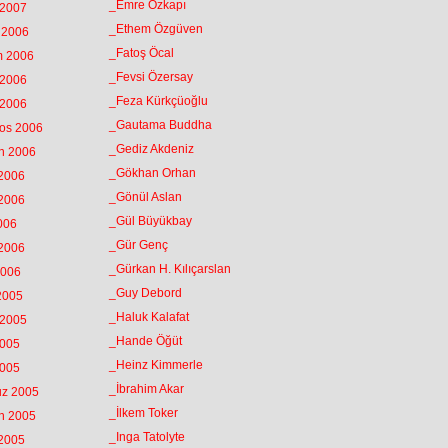
_Emre Özkapı
 2007
_Ethem Özgüven
k 2006
_Fatoş Öcal
m 2006
_Fevsi Özersay
 2006
_Feza Kürkçüoğlu
 2006
_Gautama Buddha
tos 2006
_Gediz Akdeniz
an 2006
_Gökhan Orhan
 2006
_Gönül Aslan
 2006
_Gül Büyükbay
2006
_Gür Genç
 2006
_Gürkan H. Kılıçarslan
2006
_Guy Debord
 2005
_Haluk Kalafat
 2005
_Hande Öğüt
2005
_Heinz Kimmerle
2005
_İbrahim Akar
uz 2005
_İlkem Toker
an 2005
_Inga Tatolyte
 2005