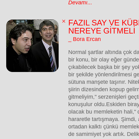
Devamı...
FAZIL SAY VE KÜB
NEREYE GİTMELİ
_ Bora Ercan
Normal şartlar altında çok
bir konu, bir olay eğer gün
çıkabilecek başka bir şey y
bir şekilde yönlendirilmesi g
sütuna manşete taşınır. Nitek
şiirin dizesinden kopup geli
gitmeliyim," serzenişleri geç
konuşulur oldu.Eskiden bira
olacak bu memleketin hali," 
hararetle tartışmaya. Şimdi, 
ortadan kalktı çünkü memleke
de samimiyet yok artık. Delika