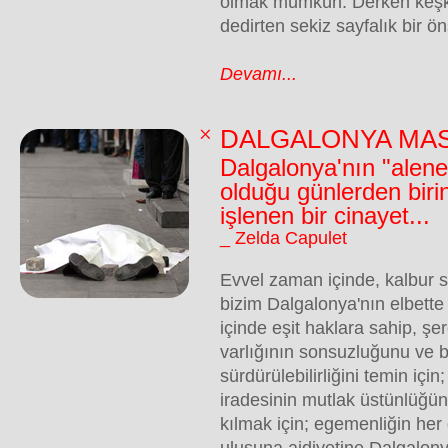
olmak mümkün. Derken keşk
dedirten sekiz sayfalık bir ö
Devamı...
DALGALONYA MASA
Dalgalonya'nın "alene
olduğu günlerden biri
işlenen bir cinayet...
_ Zelda Capulet
Evvel zaman içinde, kalbur 
bizim Dalgalonya'nın elbette 
içinde eşit haklara sahip, şer
varlığının sonsuzluğunu ve 
sürdürülebilirliğini temin için
iradesinin mutlak üstünlüğ
kılmak için; egemenliğin he