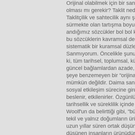
Orijinal olabilmek için bir san
olması mı gerekir? Taklit ne
Taklitçilik ve sahtecilik aynı
sürmekte olan tartışma boy
andığımız sözcükler bol bol 
bu sözcüklerin kavramsal de
sistematik bir kuramsal dü
Sanmıyorum. Öncelikle şunu 
ki, tüm tarihsel, toplumsal, k
güncel bağlamlardan azade, 
şeye benzemeyen bir "orijina
mümkün değildir. Daima sana
sosyal etkileşim sürecine gir
beslenir, etkilenirler. Özgün
tarihsellik ve süreklilik içinde 
Woolf'un da belirttiği gibi, "
tekil ve yalnız doğumların ür
uzun yıllar süren ortak düş
düşünen insanların ürünüdür. 