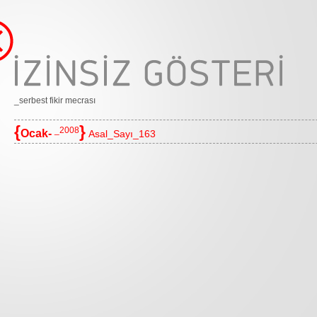
_serbest fikir mecrası
{
}
_2008
Ocak-
Asal_Sayı_163