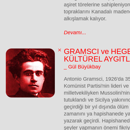
aşiret törelerine sahipleniyo
topraklarını Kanadalı madenc
alkışlamak kalıyor.
Devamı...
GRAMSCI ve HEG
KÜLTÜREL AYGITL
_ Gül Büyükbay
Antonio Gramsci, 1926'da 35
Komünist Partisi'nin lideri 
milletvekiliyken Mussolini'nin
tutuklandı ve Sicilya yakını
geçirdiği bir yıl dışında ölüm
zamanını ya hapishanede y
yazarak geçirdi. Hapishanede
şeyler yapmanın önemi fikriy