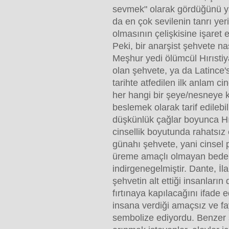
sevmek" olarak gördüğünü y
da en çok sevilenin tanrı yer
olmasının çelişkisine işaret 
Peki, bir anarşist şehvete na
Meşhur yedi ölümcül Hırıstiy
olan şehvete, ya da Latince's
tarihte atfedilen ilk anlam ci
her hangi bir şeye/nesneye k
beslemek olarak tarif edilebil
düşkünlük çağlar boyunca Hır
cinsellik boyutunda rahatsız 
günahı şehvete, yani cinsel 
üreme amaçlı olmayan beden
indirgenegelmiştir. Dante, İ
şehvetin alt ettiği insanları
fırtınaya kapılacağını ifade 
insana verdiği amaçsız ve f
sembolize ediyordu. Benzer 