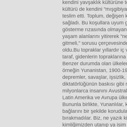
kendini yavşaklık kültürüne t
kültürü de kendini "mışgibiy
teslim etti. Toplum, değişen
sağladı. Bu koşullara uyum
gösterme rızasında olmayan 
yaşam alanlarını yitirerek "n
gitmeli," sorusu çerçevesind
oldu.Bu topraklar yıllardır iç
taraf, gidenlerin toprakların
Benzer durumda olan ülkele
örneğin Yunanistan, 1900-195
depremler, savaşlar, işsizlik
diktatörlüğünün baskısı gibi
milyonlarca insanını Avustr
Latin Amerika ve Avrupa ülke
Bununla birlikte, Yunanlılar, 
bağlarını bir şekilde korudula
bırakmadılar. Biz, ne yazık ki
kimliğimizden utanıp ya isim 