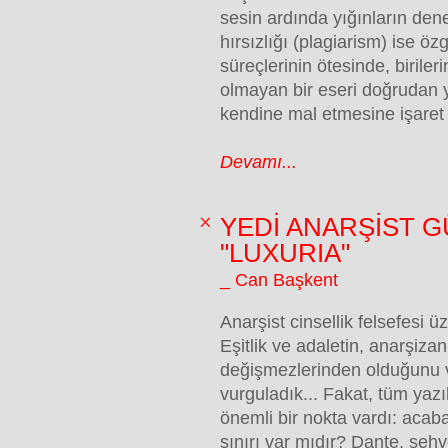
sesin ardında yığınların dene
hırsızlığı (plagiarism) ise öz
süreçlerinin ötesinde, birileri
olmayan bir eseri doğrudan 
kendine mal etmesine işaret
Devamı...
YEDİ ANARŞİST GÜ
"LUXURIA"
_ Can Başkent
Anarşist cinsellik felsefesi ü
Eşitlik ve adaletin, anarşizan
değişmezlerinden olduğunu 
vurguladık... Fakat, tüm yaz
önemli bir nokta vardı: acaba
sınırı var mıdır? Dante, şehve