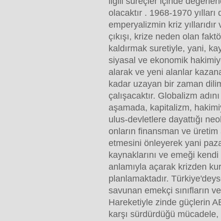
ilgili süreçler içinde değerl
olacaktır . 1968-1970 yıllar
emperyalizmin kriz yıllarıdır
çıkışı, krize neden olan faktö
kaldırmak suretiyle, yani, k
siyasal ve ekonomik hakimiye
alarak ve yeni alanlar kazan
kadar uzayan bir zaman dili
çalışacaktır. Globalizm adını
aşamada, kapitalizm, hakimiy
ulus-devletlere dayattığı neol
onların finansman ve üretim
etmesini önleyerek yani paz
kaynaklarını ve emeği kend
anlamıyla açarak krizden ku
planlamaktadır. Türkiye'dey
savunan emekçi sınıfların ve
Hareketiyle zinde güçlerin 
karşı sürdürdüğü mücadele, 