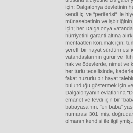
ulusuna aidiyetine Dalgalony
için; Dalgalonya devletinin 
kendi içi ve "periferisi" ile hi
münasebetinin ve işbirliğinin
için; her Dalgalonya vatanda
hürriyetini garanti altına alı
menfaatleri korumak için; tü
şerefli bir hayat sürdürmesi 
vatandaşlarının gurur ve ifti
hak ve ödevlerde, nimet ve k
her türlü tecellisinde, kaderl
fakat huzurlu bir hayat taleb
bulunduğu göstermek için ve
Dalgalonyanın evlatlarına "D
emanet ve tevdi için bir "ba
babayasa'nın, "en baba" yasal
numarası 301 imiş, doğrudan
olmanın kendisi ile ilgiliymiş..