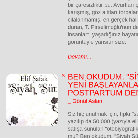
bir çaresizliktir bu. Avurtlar
karışmış, göz alttları torbala
cilalanmamış, en gerçek hall
duran, T. Pirselimoğlu'nun de
insanlar", yaşadığınız hayatın
görüntüyle yansıtır size.
Devamı...
BEN OKUDUM. "Sİ
YENİ BAŞLAYANLA
POSTPARTUM DE
_ Gönül Aslan
Siz hiç unutmak için, tıpkı "s
yazılıp da 50.000 (yazıyla ell
satışa sunulan "otobiyografi
mu? Ben okudum. "Siyah Süt