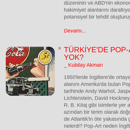
düzeninin ve ABD'nin ekonom
hakimiyet alanlarını daraltıyo
potansiyel bir tehdit oluştur
Devamı...
TÜRKİYE'DE POP
YOK?
_ Kubilay Akman
1950'lerde İngiltere'de ortay
alanını Amerika'da bulan Pop
tarihinde Andy Warhol, Jasp
Lichtenstein, David Hockney
R. B. Kitaj gibi isimlerle yer 
azından bir terim olarak do
de Atlantik'in öte yakasında 
nelerdi? Pop-Art neden İngil