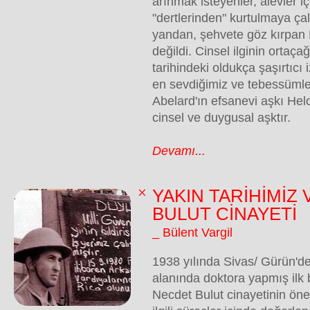
arınmak isteyenler, alevler i
"dertlerinden" kurtulmaya çal
yandan, şehvete göz kırpan H
değildi. Cinsel ilginin ortaç
tarihindeki oldukça şaşırtıcı
en sevdiğimiz ve tebessümle
Abelard'ın efsanevi aşkı Hel
cinsel ve duygusal aşktır.
Devamı...
YAKIN TARİHİMİZ
BULUT CİNAYETİ
_ Bülent Vargil
1938 yılında Sivas/ Gürün'de
alanında doktora yapmış ilk 
Necdet Bulut cinayetinin önem