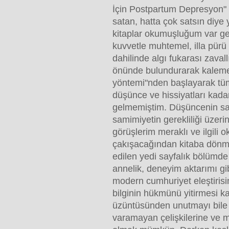
İçin Postpartum Depresyon"
satan, hatta çok satsın diye 
kitaplar okumuşluğum var ger
kuvvetle muhtemel, illa pürü p
dahilinde algı fukarası zaval
önünde bulundurarak kaleme
yöntemi"nden başlayarak tü
düşünce ve hissiyatları kada
gelmemiştim. Düşüncenin sa
samimiyetin gerekliliği üzer
görüşlerim meraklı ve ilgili o
çakışacağından kitaba dönm
edilen yedi sayfalık bölümde
annelik, deneyim aktarımı g
modern cumhuriyet eleştirisi
bilginin hükmünü yitirmesi 
üzüntüsünden unutmayı bil
varamayan çelişkilerine ve m