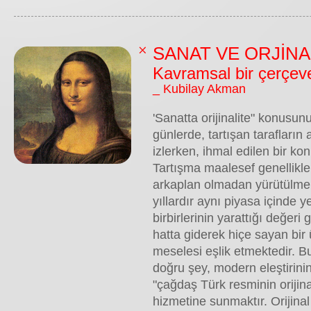
SANAT VE ORJİNA
Kavramsal bir çerçev
_ Kubilay Akman
'Sanatta orijinalite" konusunu
günlerde, tartışan tarafların a
izlerken, ihmal edilen bir ko
Tartışma maalesef genellikle
arkaplan olmadan yürütülmek
yıllardır aynı piyasa içinde ye
birbirlerinin yarattığı değer
hatta giderek hiçe sayan bir
meselesi eşlik etmektedir. B
doğru şey, modern eleştirini
"çağdaş Türk resminin orijinal
hizmetine sunmaktır. Orijina