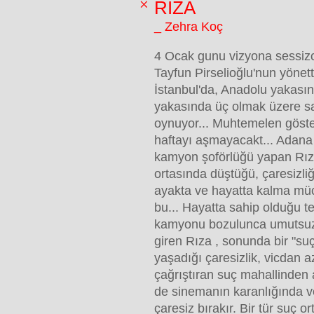
RIZA
_ Zehra Koç
4 Ocak gunu vizyona sessizce 
Tayfun Pirselioğlu'nun yönetti
İstanbul'da, Anadolu yakasın
yakasında üç olmak üzere s
oynuyor... Muhtemelen göste
haftayı aşmayacakt... Adana 
kamyon şoförlüğü yapan Rıza
ortasında düştüğü, çaresizliğ
ayakta ve hayatta kalma mü
bu... Hayatta sahip olduğu te
kamyonu bozulunca umutsuz
giren Rıza , sonunda bir "suç
yaşadığı çaresizlik, vicdan a
çağrıştıran suç mahallinden 
de sinemanın karanlığında v
çaresiz bırakır. Bir tür suç or