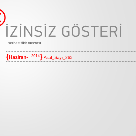
_serbest fikir mecrası
{
}
_2014
Haziran-
Asal_Sayı_263