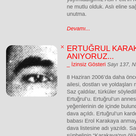
ne mutlu olduk. Aslı eline sa
unutma.
Devamı...
ERTUĞRUL KARAK
ANIYORUZ...
_ İzinsiz Gösteri
Sayı 137, N
8 Haziran 2006’da daha önced
ailesi, dostları ve yoldaşları
Saz çaldılar, türküler söyled
Ertuğrul’u. Ertuğrul’un anne
yeğenlerinin de içinde bulun
dava açıldı. Ertuğrul’un kard
babası Erol Karakaya anmay
dava listesine adı yazıldı. Sal
şüphelinin “Karakaya'nın ö