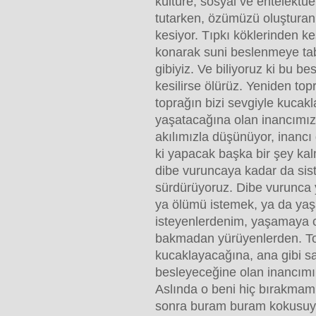
kültüre, sosyal ve entelektüe
tutarken, özümüzü oluşturan 
kesiyor. Tıpkı köklerinden k
konarak suni beslenmeye tabi
gibiyiz. Ve biliyoruz ki bu b
kesilirse ölürüz. Yeniden topr
toprağın bizi sevgiyle kucak
yaşatacağına olan inancımız 
akılımızla düşünüyor, inancı
ki yapacak başka bir şey ka
dibe vuruncaya kadar da sist
sürdürüyoruz. Dibe vurunca y
ya ölümü istemek, ya da ya
isteyenlerdenim, yaşamaya 
bakmadan yürüyenlerden. To
kucaklayacağına, ana gibi s
besleyeceğine olan inancımı 
Aslında o beni hiç bırakmam
sonra buram buram kokusuy