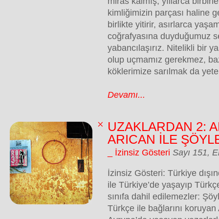
miras kalmış, yıllarca birbirl
kimliğimizin parçası haline g
birlikte yitirir, asırlarca ya
coğrafyasına duyduğumuz se
yabancılaşırız. Nitelikli bir y
olup uçmamız gerekmez, ba
köklerimize sarılmak da yeteri
Devamı...
UZAKLARDAN 2: AL
ARICAN İLE ŞÖYL
_ İzinsiz Gösteri
Sayı 151, 
İzinsiz Gösteri: Türkiye dış
ile Türkiye’de yaşayıp Türkç
sınıfa dahil edilemezler: Şöy
Türkçe ile bağlarını koruyan