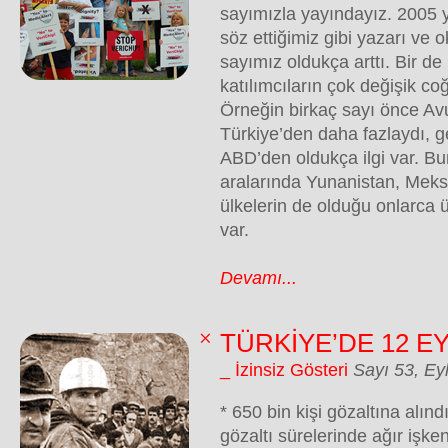
sayımızla yayındayız. 2005 
söz ettiğimiz gibi yazarı ve o
sayımız oldukça arttı. Bir de
katılımcıların çok değişik co
Örneğin birkaç sayı önce Avu
Türkiye’den daha fazlaydı, 
ABD’den oldukça ilgi var. Bun
aralarında Yunanistan, Meksi
ülkelerin de olduğu onlarca 
var.
Devamı...
TÜRKİYE’DE 12 E
_ İzinsiz Gösteri
Sayı 53, Ey
* 650 bin kişi gözaltına alın
gözaltı sürelerinde ağır işke