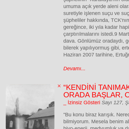
umuma açık yerde aleni ola
suretiyle işlenen suçu ve su
şüpheliler hakkında, TCK'nı
gereğince, iki yıla kadar hap
çarptırılmalarını istedi.9 Ma
dava. Gönlümüz oradaydı, 
bilerek yapılıyormuş gibi, er
Haziran 2007 tarihine, Ertuğr
Devamı...
“KENDİNİ TANIMA
ORADA BAŞLAR, 
_ İzinsiz Gösteri
Sayı 127, 
"Bu konu biraz karışık. Ner
bilmiyorum. Mesela benim a
biyo-enerji, medyumluk ya da