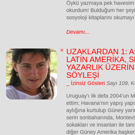
Öykü yazmaya pek havesim y
okurdum! Bulduğum her şeyi, 
sosyoloji kitaplarını okumay
Devamı...
UZAKLARDAN 1: AS
LATİN AMERİKA, 
YAZARLIK ÜZERİN
SÖYLEŞİ
_ İzinsiz Gösteri
Sayı 109, 
Uruguay’ı ilk defa 2004’un M
ettim; Havana’nın yapış yapı
aylığına kurtulup Güney yar
serin sonbaharında, Montev
sokakları ve insanları ile ta
diğer Güney Amerika başkent