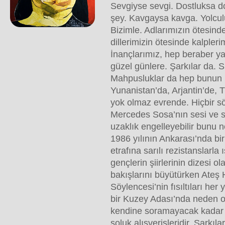
Sevgiyse sevgi. Dostluksa do
şey. Kavgaysa kavga. Yolcul
Bizimle. Adlarımızın ötesinde
dillerimizin ötesinde kalpleri
İnançlarımız, hep beraber y
güzel günlere. Şarkılar da. 
Mahpusluklar da hep bunun iç
Yunanistan’da, Arjantin’de, T
yok olmaz evrende. Hiçbir sö
Mercedes Sosa’nın sesi ve sö
uzaklık engelleyebilir bunu n
1986 yılının Ankarası’nda bir
etrafına sarılı rezistanslarla
gençlerin şiirlerinin dizesi o
bakışlarını büyütürken Ateş H
Söylencesi’nin fısıltıları her 
bir Kuzey Adası’nda neden 
kendine soramayacak kadar 
soluk alışverişleridir. Şarkıl