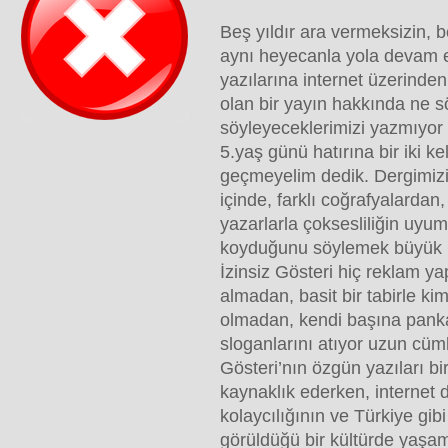
Beş yıldır ara vermeksizin, be
aynı heyecanla yola devam 
yazılarına internet üzerinden
olan bir yayın hakkında ne s
söyleyeceklerimizi yazmıyo
5.yaş günü hatırına bir iki 
geçmeyelim dedik. Dergimizin
içinde, farklı coğrafyalardan
yazarlarla çoksesliliğin uyu
koyduğunu söylemek büyük b
İzinsiz Gösteri hiç reklam 
almadan, basit bir tabirle ki
olmadan, kendi başına panka
sloganlarını atıyor uzun cümle
Gösteri’nın özgün yazıları b
kaynaklık ederken, internet 
kolaycılığının ve Türkiye gib
görüldüğü bir kültürde yaş