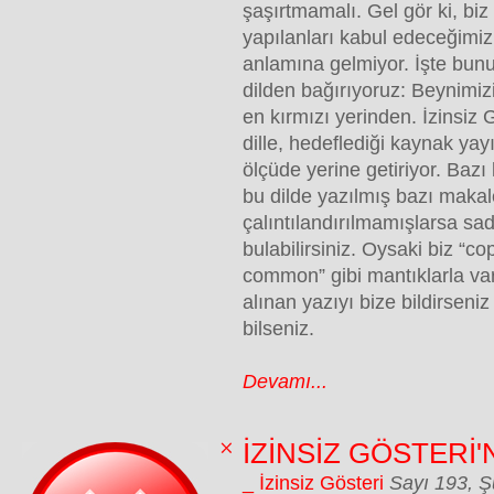
şaşırtmamalı. Gel gör ki, bi
yapılanları kabul edeceğimi
anlamına gelmiyor. İşte bunu
dilden bağırıyoruz: Beynimizi
en kırmızı yerinden. İzinsiz
dille, hedeflediği kaynak yay
ölçüde yerine getiriyor. Bazı
bu dilde yazılmış bazı makal
çalıntılandırılmamışlarsa s
bulabilirsiniz. Oysaki biz “co
common” gibi mantıklarla va
alınan yazıyı bize bildirseni
bilseniz.
Devamı...
İZİNSİZ GÖSTERİ'Nİ
_ İzinsiz Gösteri
Sayı 193, 