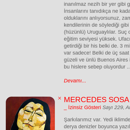
inanılmaz nezih bir yer gibi 
İnsanlarını tanıdıkça ne kad
olduklarını anlıyorsunuz, za
kendilerinin de söylediği gibi
(hüzünlü) Uruguaylılar. Suç 
eğitim seviyesi yüksek. Ufac
getirdiği bir his belki de. 3 
var sadece! Belki de üç saat 
güzeli ve ünlü Buenos Aires
bu hislere sebep oluyordur ..
Devamı...
MERCEDES SOSA 
_ İzinsiz Gösteri
Sayı 229, A
Şarkılarımız var. Yedi iklimde
derya denizler boyunca yazı