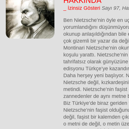
HAKKINDA
_ İzinsiz Gösteri
Sayı 97, Ha
Ben Nietzsche’nin öyle en u
yorumlandığını düşünmüyor
okunup anlaşıldığından bile 
çok gizemli bir yazar da deği
Montinari Nietzsche’nin okun
koşulu yarattı. Nietzsche’nin 
tahrifatsız olarak günyüzüne 
edisyonu Türkçe’ye kazandır
Daha herşey yeni başlıyor. N
Nietzsche değil, kızkardeşin
metindi. Nietzsche’nin faşis
zannedenler de aynı metne ba
Biz Türkiye’de biraz geriden 
Nietzsche’nin faşist olduğun
değil, faşist bir kalemden çık
o metni de değil, o metin üz