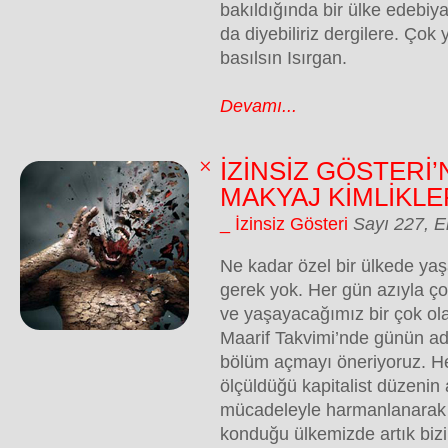
bakıldığında bir ülke edebiya
da diyebiliriz dergilere. Çok 
basılsın Isırgan.
Devamı...
İZİNSİZ GÖSTERİ’N
MAKYAJ KİMLİKLE
_ İzinsiz Gösteri
Sayı 227, 
Ne kadar özel bir ülkede ya
gerek yok. Her gün azıyla ç
ve yaşayacağımız bir çok ola
Maarif Takvimi’nde günün adr
bölüm açmayı öneriyoruz. He
ölçüldüğü kapitalist düzenin 
mücadeleyle harmanlanarak
konduğu ülkemizde artık bizi