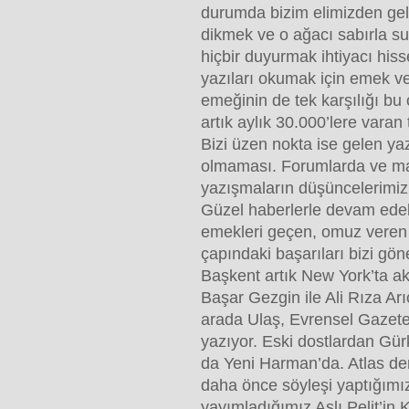
durumda bizim elimizden gel
dikmek ve o ağacı sabırla s
hiçbir duyurmak ihtiyacı hiss
yazıları okumak için emek ver
emeğinin de tek karşılığı bu 
artık aylık 30.000’lere varan 
Bizi üzen nokta ise gelen yaz
olmaması. Forumlarda ve mai
yazışmaların düşüncelerimiz
Güzel haberlerle devam edeli
emekleri geçen, omuz veren 
çapındaki başarıları bizi gön
Başkent artık New York’ta a
Başar Gezgin ile Ali Rıza Ar
arada Ulaş, Evrensel Gazete
yazıyor. Eski dostlardan Gü
da Yeni Harman’da. Atlas der
daha önce söyleşi yaptığımız
yayımladığımız Aslı Pelit’in