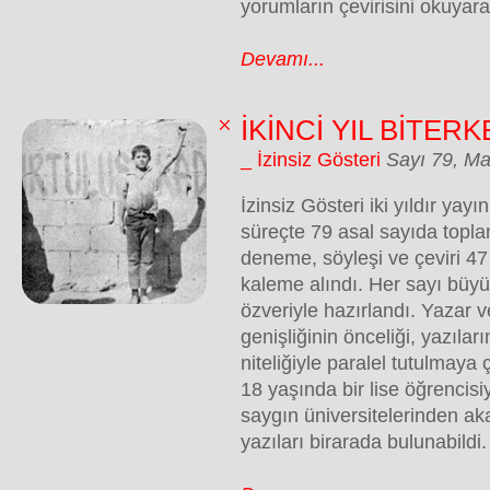
yorumların çevirisini okuyara
Devamı...
İKİNCİ YIL BİTER
_ İzinsiz Gösteri
Sayı 79, Ma
İzinsiz Gösteri iki yıldır yay
süreçte 79 asal sayıda topl
deneme, söyleşi ve çeviri 47 
kaleme alındı. Her sayı büy
özveriyle hazırlandı. Yazar 
genişliğinin önceliği, yazıla
niteliğiyle paralel tutulmaya 
18 yaşında bir lise öğrencisi
saygın üniversitelerinden a
yazıları birarada bulunabildi.