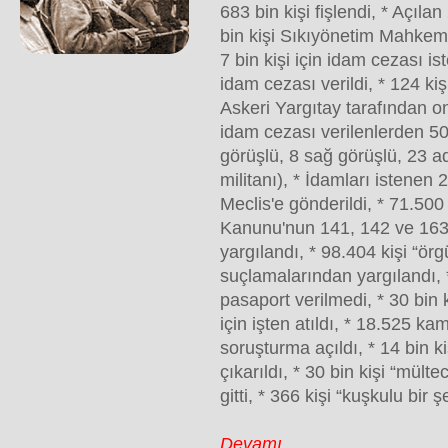
683 bin kişi fişlendi, * Açıl
bin kişi Sıkıyönetim Mahkeme
7 bin kişi için idam cezası is
idam cezası verildi, * 124 ki
Askeri Yargıtay tarafından o
idam cezası verilenlerden 50'
görüşlü, 8 sağ görüşlü, 23 a
militanı), * İdamları istenen 
Meclis'e gönderildi, * 71.500
Kanunu'nun 141, 142 ve 163
yargılandı, * 98.404 kişi “ör
suçlamalarından yargılandı, 
pasaport verilmedi, * 30 bin 
için işten atıldı, * 18.525 k
soruşturma açıldı, * 14 bin ki
çıkarıldı, * 30 bin kişi “mülte
gitti, * 366 kişi “kuşkulu bir şe
Devamı...