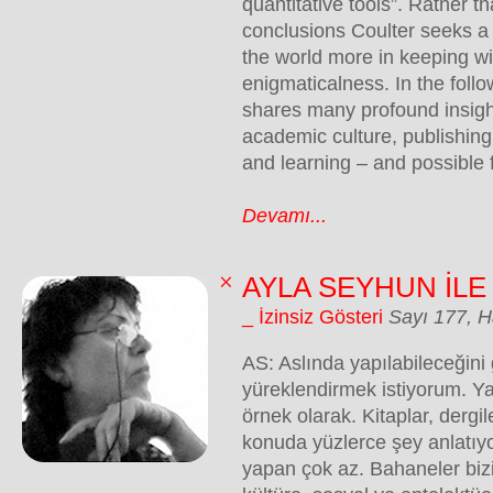
quantitative tools”. Rather t
conclusions Coulter seeks a 
the world more in keeping wit
enigmaticalness. In the follo
shares many profound insigh
academic culture, publishing,
and learning – and possible
Devamı...
AYLA SEYHUN İLE
_ İzinsiz Gösteri
Sayı 177, H
AS: Aslında yapılabileceğini 
yüreklendirmek istiyorum. Y
örnek olarak. Kitaplar, dergil
konuda yüzlerce şey anlatıy
yapan çok az. Bahaneler biz