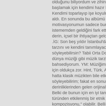
olduğunu biliyordum ve zihin
başlamak için kendimi hazır
Kendimi toparlayıp işe koyu
aldı. En sonunda bu albümü 
motivasyonumun sadece bu
istememden geldiğini fark ett
derin, içsel bir ihtiyaçtan geld
.İG: Son beş yıldır İstanbul'
tarzını ve kendini tanımlaya
söyleyebilirsin? Tabii Orta D
dünya müziği gibi müzik tarz
bahsediyorum. YM: Müziğim
için oldukça zor. Hint, Türk,
hatta klasik müzikten bile etk
söyleyebilirim; fakat en so
derinliklerinden gelen orijin
Belki de bunun için en iyi ta
türünden etkilenmiş bir etni
kompozisyonu," olabilir. Belli