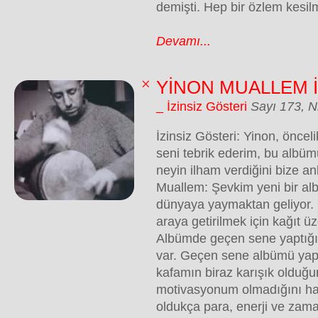
demişti. Hep bir özlem kesilm
Devamı...
YİNON MUALLEM İ
_ İzinsiz Gösteri
Sayı 173, N
İzinsiz Gösteri: Yinon, öncel
seni tebrik ederim, bu albü
neyin ilham verdiğini bize an
Muallem: Şevkim yeni bir a
dünyaya yaymaktan geliyor. 
araya getirilmek için kağıt ü
Albümde geçen sene yaptığım
var. Geçen sene albümü yap
kafamın biraz karışık olduğu
motivasyonum olmadığını hatı
oldukça para, enerji ve zam