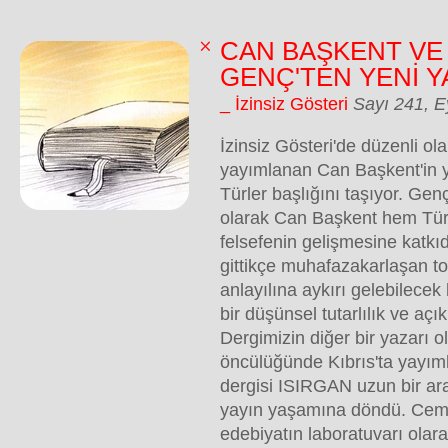
CAN BAŞKENT VE
GENÇ'TEN YENİ Y
_ İzinsiz Gösteri
Sayı 241, E
İzinsiz Gösteri'de düzenli ola
yayımlanan Can Başkent'in ye
Türler başlığını taşıyor. Genç
olarak Can Başkent hem Türk
felsefenin gelişmesine katk
gittikçe muhafazakarlaşan t
anlayılına aykırı gelebilece
bir düşünsel tutarlılık ve açık
Dergimizin diğer bir yazarı 
öncülüğünde Kıbrıs'ta yayım
dergisi ISIRGAN uzun bir ar
yayın yaşamına döndü. Cema
edebiyatın laboratuvarı olar