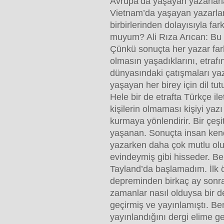
Avrupa’da yaşayan yazarlarla
Vietnam’da yaşayan yazarlar
birbirlerinden dolayısıyla fark
muyum? Ali Rıza Arıcan: Bu k
Çünkü sonuçta her yazar far
olmasın yaşadıklarını, etrafın
dünyasındaki çatışmaları yaz
yaşayan her birey için dil tut
Hele bir de etrafta Türkçe il
kişilerin olmaması kişiyi yazı i
kurmaya yönlendirir. Bir çeşit
yaşanan. Sonuçta insan ken
yazarken daha çok mutlu olur
evindeymiş gibi hisseder. B
Tayland’da başlamadım. İlk
depreminden birkaç ay sonr
zamanlar nasıl olduysa bir d
geçirmiş ve yayınlamıştı. B
yayınlandığını dergi elime g