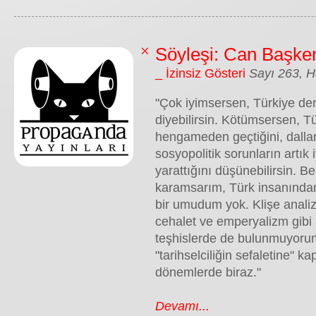
Söyleşi: Can Başke
_ İzinsiz Gösteri
Sayı 263, H
"Çok iyimsersen, Türkiye deri
diyebilirsin. Kötümsersen, Tü
hengameden geçtiğini, dall
sosyopolitik sorunların artık
yarattığını düşünebilirsin. Be
karamsarım, Türk insanında
bir umudum yok. Klişe anali
cehalet ve emperyalizm gibi 
teşhislerde de bulunmuyoru
"tarihselciliğin sefaletine" k
dönemlerde biraz."
Devamı...