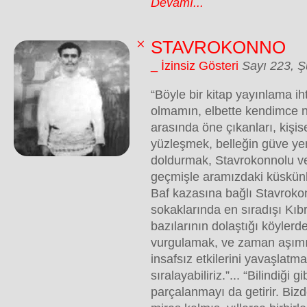
Devamı...
STAVROKONNO
_ İzinsiz Gösteri
Sayı 223, 
“Böyle bir kitap yayınlama ih
olmamın, elbette kendimce n
arasında öne çıkanları, kişise
yüzleşmek, belleğin güve yen
doldurmak, Stavrokonnolu ve 
geçmişle aramızdaki küskünl
Baf kazasına bağlı Stavroko
sokaklarında en sıradışı Kıbrı
bazılarının dolaştığı köylerd
vurgulamak, ve zaman aşımı
insafsız etkilerini yavaşlatm
sıralayabiliriz.”... “Bilindiği 
parçalanmayı da getirir. Biz