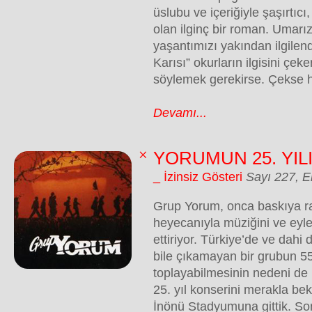
üslubu ve içeriğiyle şaşırtıcı
olan ilginç bir roman. Umarız
yaşantımızı yakından ilgilen
Karısı” okurların ilgisini çeker.
söylemek gerekirse. Çekse h
Devamı...
YORUMUN 25. YIL
_ İzinsiz Gösteri
Sayı 227, 
Grup Yorum, onca baskıya r
heyecanıyla müziğini ve eyle
ettiriyor. Türkiye’de ve dahi
bile çıkamayan bir grubun 55 b
toplayabilmesinin nedeni de 
25. yıl konserini merakla be
İnönü Stadyumuna gittik. Son