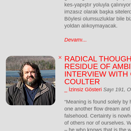
kes-yapıştır yoluyla çalınıy
imzasız olarak başka siteler
Böylesi olumsuzluklar bile bi
yoldan alıkoymayacak.
Devamı...
RADICAL THOUGH
RESIDUE OF AMBI
INTERVIEW WITH
COULTER
_ İzinsiz Gösteri
Sayı 191, 
“Meaning is found solely by 
one another flow dream and 
falsehood. Certainty is now
of others nor of ourselves. W
– he who knows that is the w