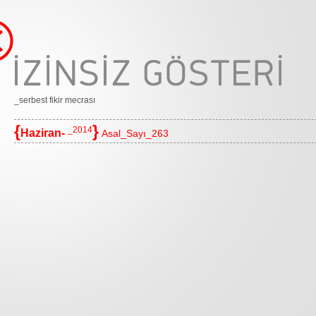
_serbest fikir mecrası
{
}
_2014
Haziran-
Asal_Sayı_263