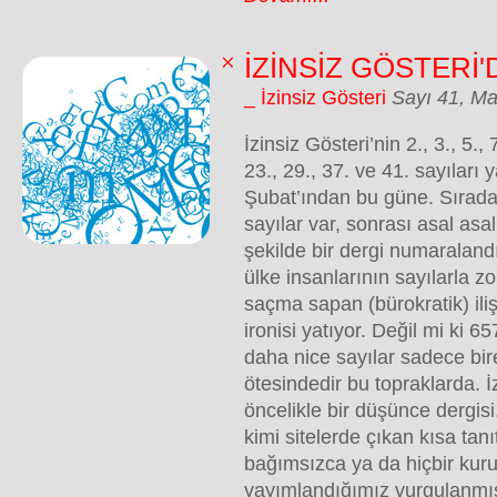
İZİNSİZ GÖSTERİ
_ İzinsiz Gösteri
Sayı 41, Ma
İzinsiz Gösteri’nin 2., 3., 5., 7
23., 29., 37. ve 41. sayıları
Şubat’ından bu güne. Sırada 
sayılar var, sonrası asal as
şekilde bir dergi numaraland
ülke insanlarının sayılarla zo
saçma sapan (bürokratik) ilişk
ironisi yatıyor. Değil mi ki 6
daha nice sayılar sadece bir
ötesindedir bu topraklarda. İ
öncelikle bir düşünce dergis
kimi sitelerde çıkan kısa tan
bağımsızca ya da hiçbir ku
yayımlandığımız vurgulanmış.