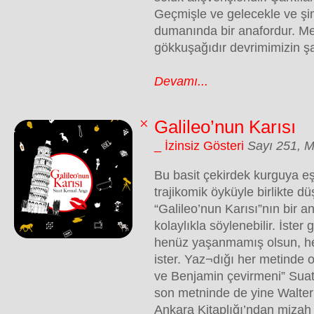
Geçmişle ve gelecekle ve şim
dumanında bir anafordur. Me
gökkuşağıdır devrimimizin şar
Devamı...
Galileo’nun Karısı
_ İzinsiz Gösteri
Sayı 251, M
Bu basit çekirdek kurguya eş
trajikomik öyküyle birlikte 
“Galileo’nun Karısı”nın bir 
kolaylıkla söylenebilir. İster
henüz yaşanmamış olsun, he
ister. Yaz¬dığı her metinde o
ve Benjamin çevirmeni” Suat
son metninde de yine Walter 
Ankara Kitaplığı’ndan mizah v