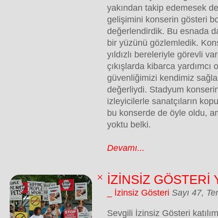
yakından takip edemesek de
gelişimini konserin gösteri bo
değerlendirdik. Bu esnada d
bir yüzünü gözlemledik. Kon
yıldızlı bereleriyle görevli va
çıkışlarda kibarca yardımcı o
güvenliğimizi kendimiz sağlar
değerliydi. Stadyum konserin
izleyicilerle sanatçıların kop
bu konserde de öyle oldu, a
yoktu belki.
Devamı...
İZİNSİZ GÖSTERİ 
_ İzinsiz Gösteri
Sayı 47, T
Sevgili İzinsiz Gösteri katılım