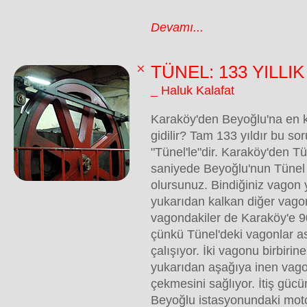
Devamı...
TÜNEL: 133 YILLI
_ Haluk Kalafat
Karaköy'den Beyoğlu'na en 
gidilir? Tam 133 yıldır bu s
"Tünel'le"dir. Karaköy'den Tü
saniyede Beyoğlu'nun Tünel
olursunuz. Bindiğiniz vagon 
yukarıdan kalkan diğer vagon
vagondakiler de Karaköy'e 90
çünkü Tünel'deki vagonlar a
çalışıyor. İki vagonu birbirin
yukarıdan aşağıya inen vago
çekmesini sağlıyor. İtiş gücü
Beyoğlu istasyonundaki moto