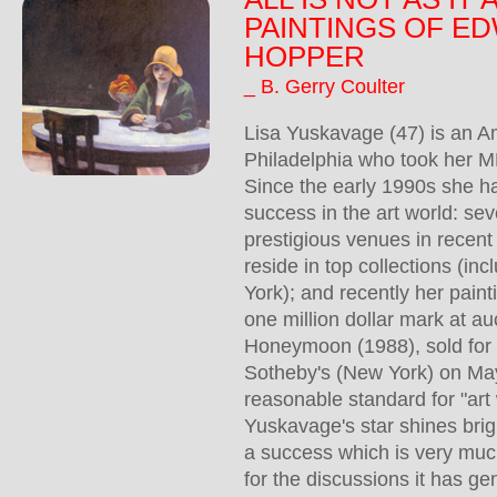
PAINTINGS OF E
HOPPER
_ B. Gerry Coulter
Lisa Yuskavage (47) is an A
Philadelphia who took her M
Since the early 1990s she h
success in the art world: sev
prestigious venues in recent
reside in top collections (
York); and recently her pain
one million dollar mark at a
Honeymoon (1988), sold for
Sotheby's (New York) on May
reasonable standard for "art
Yuskavage's star shines brigh
a success which is very mu
for the discussions it has ge