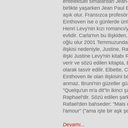
entelektüel simalardan Jean
birlikte yaşarken Jean Paul 
aşık olur. Fransızca profesö
Einthoven ise o günlerde ünl
Henri Levy'nin kızı romancı/y
evlidir. Carla'nın bu ilişkiden
oğlu olur 2001 Temmuzunda. 
ilişkisi nedeniyle, Justine, R
ilişki Justine Levy'nin kitab
verir ve sözü edilen kitapta,
olarak tasvir edilir. Elbette, 
Einthoven ile olan ilişkisini b
anmaz. Bruni'nin güzeller gü
"Quelqu'un m'a dit"in ikinci ş
Raphael'dir. Sözü edilen şar
Rafael'den bahseder: "Mais c
l'amour" ("ama işte bir aşk şe
Devamı...