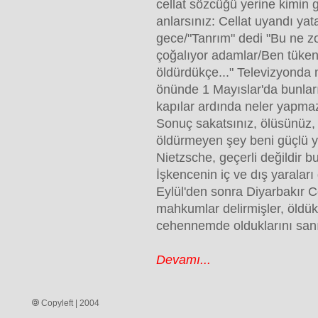
cellat sözcüğü yerine kimin g
anlarsınız: Cellat uyandı yat
gece/"Tanrım" dedi "Bu ne z
çoğalıyor adamlar/Ben tüke
öldürdükçe..." Televizyonda
önünde 1 Mayıslar'da bunları
kapılar ardında neler yapma
Sonuç sakatsınız, ölüsünüz, 
öldürmeyen şey beni güçlü y
Nietzsche, geçerli değildir b
İşkencenin iç ve dış yaralar
Eylül'den sonra Diyarbakır 
mahkumlar delirmişler, öldük
cehennemde olduklarını sanı
Devamı...
Copyleft | 2004