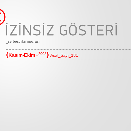
_serbest fikir mecrası
{
}
_2008
Kasım-Ekim
Asal_Sayı_181