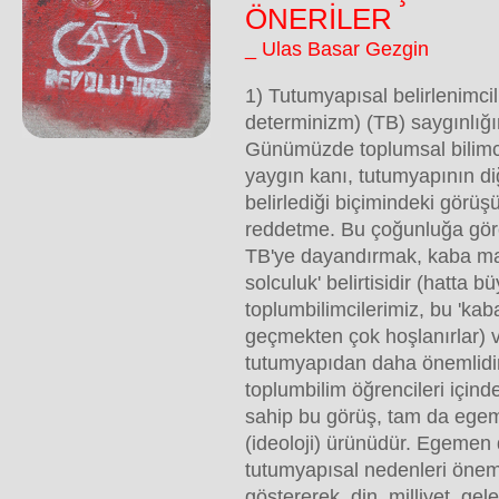
ÖNERİLER
_ Ulas Basar Gezgin
1) Tutumyapısal belirlenimci
determinizm) (TB) saygınlığı
Günümüzde toplumsal bilimci
yaygın kanı, tutumyapının di
belirlediği biçimindeki görü
reddetme. Bu çoğunluğa göre
TB'ye dayandırmak, kaba mar
solculuk' belirtisidir (hatta b
toplumbilimcilerimiz, bu 'kab
geçmekten çok hoşlanırlar) ve
tutumyapıdan daha önemlidir.
toplumbilim öğrencileri içind
sahip bu görüş, tam da ege
(ideoloji) ürünüdür. Egemen
tutumyapısal nedenleri önem
göstererek, din, milliyet, ge