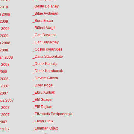
t 2010
_Beste Dolanay
 2010
_Bilge Aydoğan
m 2009
_Bora Ercan
 2009
_Bülent Vargil
t 2009
_Can Başkent
 2009
_Can Büyükbay
m 2008
_Costis Kyranides
 2008
_Dalia Staponkute
ran 2008
_Deniz Kanatçı
n 2008
_Deniz Karabacak
 2008
_Devrim Güven
 2008
_Dilek Koçal
k 2007
_Ebru Kurbak
 2007
_Elif Gezgin
muz 2007
_Elif Taşkan
s 2007
_Elizabeth Pasipanodya
n 2007
_Elvan Dirlik
 2007
_Emirhan Oğuz
t 2007