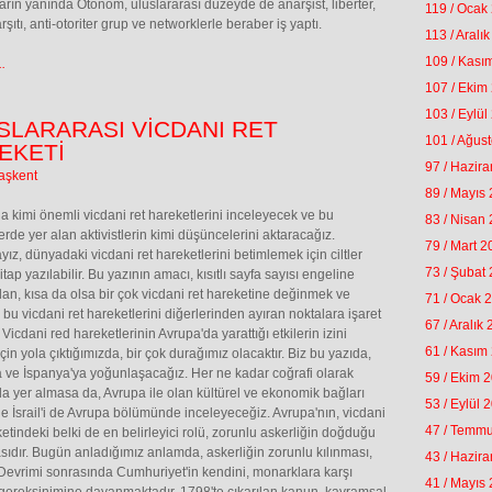
arın yanında Otonom, uluslararası düzeyde de anarşist, liberter,
119 / Ocak
şıtı, anti-otoriter grup ve networklerle beraber iş yaptı.
113 / Aralı
109 / Kası
.
107 / Ekim
103 / Eylül
SLARARASI VİCDANI RET
101 / Ağus
EKETİ
97 / Hazir
aşkent
89 / Mayıs
a kimi önemli vicdani ret hareketlerini inceleyecek ve bu
83 / Nisan
erde yer alan aktivistlerin kimi düşüncelerini aktaracağız.
79 / Mart 
yız, dünyadaki vicdani ret hareketlerini betimlemek için ciltler
73 / Şubat
tap yazılabilir. Bu yazının amacı, kısıtlı sayfa sayısı engeline
an, kısa da olsa bir çok vicdani ret hareketine değinmek ve
71 / Ocak 
 bu vicdani ret hareketlerini diğerlerinden ayıran noktalara işaret
67 / Aralık
 Vicdani red hareketlerinin Avrupa'da yarattığı etkilerin izini
61 / Kasım
çin yola çıktığımızda, bir çok durağımız olacaktır. Biz bu yazıda,
ve İspanya'ya yoğunlaşacağız. Her ne kadar coğrafi olarak
59 / Ekim 
a yer almasa da, Avrupa ile olan kültürel ve ekonomik bağları
53 / Eylül 
e İsrail'i de Avrupa bölümünde inceleyeceğiz. Avrupa'nın, vicdani
47 / Temm
ketindeki belki de en belirleyici rolü, zorunlu askerliğin doğduğu
sıdır. Bugün anladığımız anlamda, askerliğin zorunlu kılınması,
43 / Hazir
Devrimi sonrasında Cumhuriyet'in kendini, monarklara karşı
41 / Mayıs