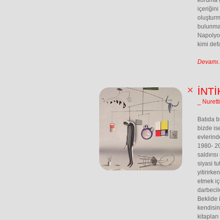
koruma g
içeriğin
oluşturm
bulunmak
Napolyon
kimi defa
Devamı..
İNTİ
_ Nurett
Batıda bi
bizde is
evlerinde
1980- 20
saldırıs
siyasi t
yitirirk
etmek iç
darbecil
Beklide 
kendisin
kitaplar