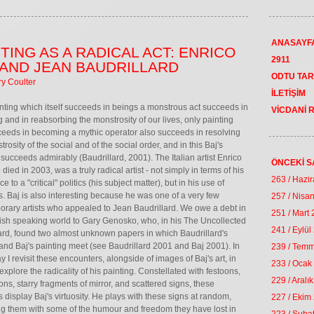
ANASAYF
NTING AS A RADICAL ACT: ENRICO
2911
 AND JEAN BAUDRILLARD
ODTU TAR
ry Coulter
İLETİŞİM
nting which itself succeeds in beings a monstrous act succeeds in
VİCDANİ 
g and in reabsorbing the monstrosity of our lives, only painting
ceeds in becoming a mythic operator also succeeds in resolving
rosity of the social and of the social order, and in this Baj's
 succeeds admirably (Baudrillard, 2001). The Italian artist Enrico
ÖNCEKİ S
died in 2003, was a truly radical artist - not simply in terms of his
263 / Hazi
 to a "critical" politics (his subject matter), but in his use of
s. Baj is also interesting because he was one of a very few
257 / Nisa
rary artists who appealed to Jean Baudrillard. We owe a debt in
251 / Mart
ish speaking world to Gary Genosko, who, in his The Uncollected
241 / Eylül
ard, found two almost unknown papers in which Baudrillard's
and Baj's painting meet (see Baudrillard 2001 and Baj 2001). In
239 / Tem
y I revisit these encounters, alongside of images of Baj's art, in
233 / Ocak
 explore the radicality of his painting. Constellated with festoons,
229 / Aralı
ons, starry fragments of mirror, and scattered signs, these
s display Baj's virtuosity. He plays with these signs at random,
227 / Ekim
 them with some of the humour and freedom they have lost in