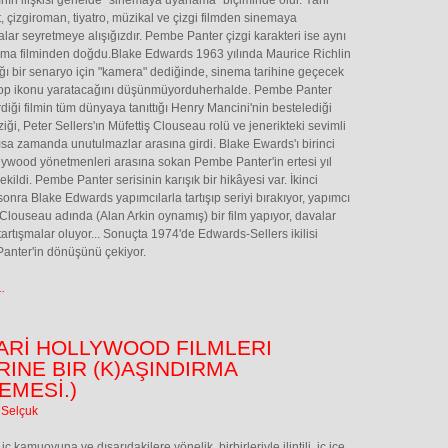
ının ilişkisi genelde "sinemaya uyarlama" biçiminde olur. Yani
, çizgiroman, tiyatro, müzikal ve çizgi filmden sinemaya
lar seyretmeye alışığızdır. Pembe Panter çizgi karakteri ise aynı
ema filminden doğdu.Blake Edwards 1963 yılında Maurice Richlin
ığı bir senaryo için "kamera" dediğinde, sinema tarihine geçecek
pop ikonu yaratacağını düşünmüyorduherhalde. Pembe Panter
rdiği filmin tüm dünyaya tanıttığı Henry Mancini'nin bestelediği
ği, Peter Sellers'ın Müfettiş Clouseau rolü ve jenerikteki sevimli
ısa zamanda unutulmazlar arasına girdi. Blake Ewards'ı birinci
llywood yönetmenleri arasına sokan Pembe Panter'in ertesi yıl
çekildi. Pembe Panter serisinin karışık bir hikâyesi var. İkinci
sonra Blake Edwards yapımcılarla tartışıp seriyi bırakıyor, yapımcı
 Clouseau adında (Alan Arkin oynamış) bir film yapıyor, davalar
, tartışmalar oluyor... Sonuçta 1974'de Edwards-Sellers ikilisi
anter'in dönüşünü çekiyor.
.
CARİ HOLLYWOOD FILMLERI
RINE BIR (K)AŞINDIRMA
EMESİ.)
 Selçuk
 iç kamuoyuna ve dışarıdakilere yönelik, birbirleriyle ilintili, iç içe