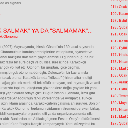
223 / Şuba
ed as signals.
211 / Ocak
.
199 / Kası
197 / Eylül
193 / Şuba
K SALMAK" YA DA "SALMAMAK"...
191 / Ocak
ök Otonomu
181 / Kası
l (2007) Mayıs ayında, İzinsiz Gösteri'nin 139. asal sayısında
179 / Eylül
Otonomu'nun kuruluş prensiplerine ve topluma, siyasete ve
177 / Hazi
genel bakışına dair metni yayınlanmıştı. O günden bugüne bir
173 / Nisa
iraz fazla bir süre geçti ve bu kısa süre içinde Karakökçü
ar çok yol kat etti. Otonom, bir gruptan, içiçe geçmiş,
167 / Mart
nmış birçok otonoma dönüştü. Deleuze'ün bir kavramıyla
163 / Ocak
tırılacak olursa, Karakök tam da "köksap" (rhizomatic) niteliği
157 / Aralı
; ağaç gibi tek merkezli-tek köklü olmayan; anti-hiyerarşik ve anti-
 bir tarzda toplumu oluşturan gözeneklere doğru yayılan bir yapı,
151 / Ekim
rşı yapı" olarak ortaya çıktı. Bugün İstanbul, Ankara, İzmir gibi
149 / Tem
ntlerde; Anadolu'nun farklı yörelerinde ve Avrupa'da Türkçe
139 / Mayı
azınlıkların arasında Karakökçülerin çalışmaları sürüyor. Son bir
de Karakök Otonomu, toplumun vijdanının titremesi gereken birkaç
137 / Nisa
iddi kampanyalar organize etti ya da organizasyonunda etkin
131 / Mart
er aldı. Bunlardan biri Afrikalı göçmen Festus Okey'in öldürülmesi
127 / Şuba
 sürdürülen "Irkçılık Karşıtı" kampanyaydı. Yerel düzeydeki bu