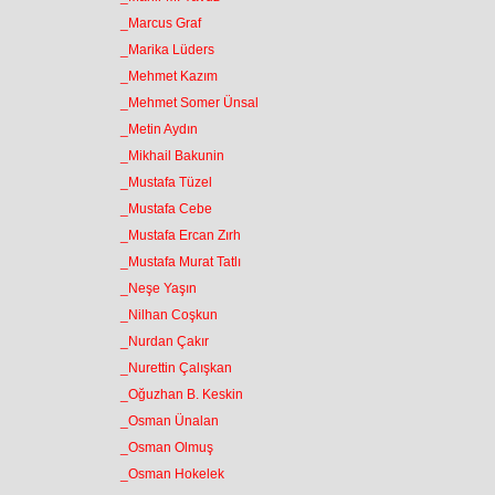
_Marcus Graf
_Marika Lüders
_Mehmet Kazım
_Mehmet Somer Ünsal
_Metin Aydın
_Mikhail Bakunin
_Mustafa Tüzel
_Mustafa Cebe
_Mustafa Ercan Zırh
_Mustafa Murat Tatlı
_Neşe Yaşın
_Nilhan Coşkun
_Nurdan Çakır
_Nurettin Çalışkan
_Oğuzhan B. Keskin
_Osman Ünalan
_Osman Olmuş
_Osman Hokelek