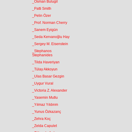
_Osman Bulugil
_Patti Smith
_Pelin Özer
_Prof. Norman Cherry
_Sanem Eyigün
_Seda Kervanoğlu Hay
_Sergey M. Eisenstein
_Stephanos
Stephanides
_Tilda Haveriyan
_Tülay Akkoyun
_Ulas Basar Gezgin
_Uygur Vural
_Victoria Z. Alexander
_Yasemin Mutlu
_Yılmaz Yıldırım
_Yunus Özkazanç
_Zehra Koç
_Zelda Capulet