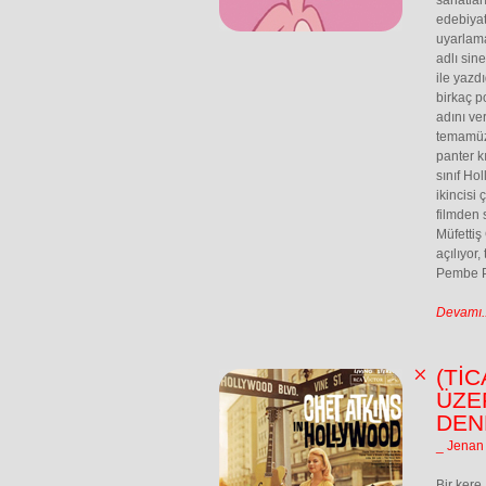
sanatlar
edebiyat
uyarlama
adlı sin
ile yazd
birkaç 
adını ve
temamüzi
panter k
sınıf Ho
ikincisi 
filmden 
Müfettiş
açılıyor
Pembe P
Devamı..
(Tİ
ÜZE
DEN
_ Jenan
Bir kere,