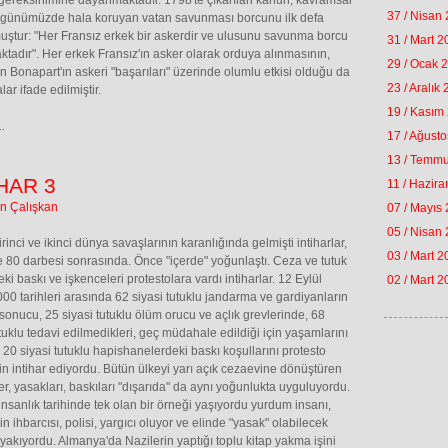
ereksinimine dayanmaktadır. 1798'te çıkarılan kanun, kavramsal
37 / Nisan
i günümüzde hala koruyan vatan savunması borcunu ilk defa
uştur: "Her Fransız erkek bir askerdir ve ulusunu savunma borcu
31 / Mart 
tadır". Her erkek Fransız'ın asker olarak orduya alınmasının,
29 / Ocak 
 Bonapart'ın askeri "başarıları" üzerinde olumlu etkisi olduğu da
23 / Aralık
lar ifade edilmiştir.
19 / Kasım
.
17 / Ağust
13 / Temm
HAR 3
11 / Hazir
in Çalışkan
07 / Mayıs
05 / Nisan
rinci ve ikinci dünya savaşlarının karanlığında gelmişti intiharlar,
03 / Mart 
e 80 darbesi sonrasında. Önce "içerde" yoğunlaştı. Ceza ve tutuk
ki baskı ve işkenceleri protestolara vardı intiharlar. 12 Eylül
02 / Mart 
00 tarihleri arasında 62 siyasi tutuklu jandarma ve gardiyanların
ı sonucu, 25 siyasi tutuklu ölüm orucu ve açlık grevlerinde, 68
utuklu tedavi edilmedikleri, geç müdahale edildiği için yaşamlarını
en 20 siyasi tutuklu hapishanelerdeki baskı koşullarını protesto
in intihar ediyordu. Bütün ülkeyi yarı açık cezaevine dönüştüren
er, yasakları, baskıları "dışarıda" da aynı yoğunlukta uyguluyordu.
insanlık tarihinde tek olan bir örneği yaşıyordu yurdum insanı,
in ihbarcısı, polisi, yargıcı oluyor ve elinde "yasak" olabilecek
ı yakıyordu. Almanya'da Nazilerin yaptığı toplu kitap yakma işini