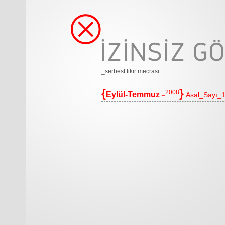
_serbest fikir mecrası
{
}
_2008
Eylül-Temmuz
Asal_Sayı_