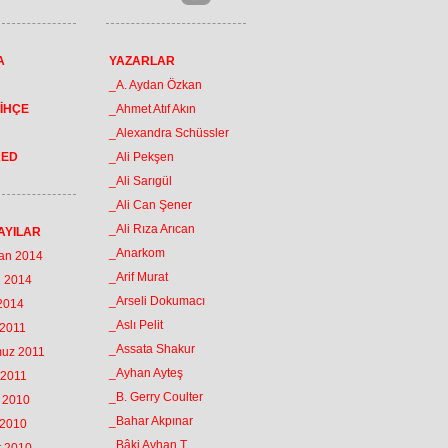
A
YAZARLAR
_A. Aydan Özkan
İHÇE
_Ahmet Atıf Akın
_Alexandra Schüssler
RED
_Ali Pekşen
_Ali Sarıgül
_Ali Can Şener
_Ali Rıza Arıcan
AYILAR
_Anarkom
ran 2014
_Arif Murat
n 2014
_Arseli Dokumacı
 2014
_Aslı Pelit
 2011
_Assata Shakur
muz 2011
_Ayhan Ayteş
 2011
_B. Gerry Coulter
k 2010
_Bahar Akpınar
 2010
_Bâki Ayhan T.