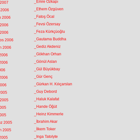
_Emre Özkapı
 2007
_Ethem Özgüven
k 2006
_Fatoş Öcal
m 2006
_Fevsi Özersay
 2006
_Feza Kürkçüoğlu
 2006
_Gautama Buddha
tos 2006
_Gediz Akdeniz
an 2006
_Gökhan Orhan
 2006
_Gönül Aslan
 2006
_Gül Büyükbay
2006
_Gür Genç
 2006
_Gürkan H. Kılıçarslan
2006
_Guy Debord
 2005
_Haluk Kalafat
 2005
_Hande Öğüt
2005
_Heinz Kimmerle
2005
_İbrahim Akar
uz 2005
_İlkem Toker
an 2005
_Inga Tatolyte
 2005