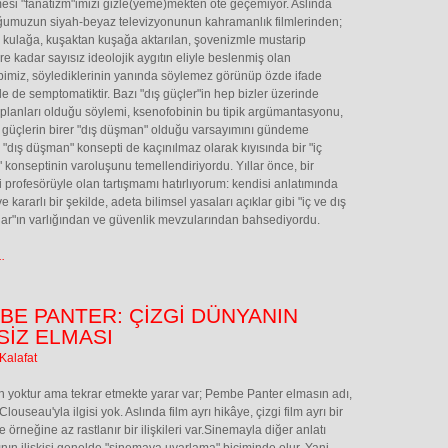
mesi "fanatizm"imizi gizle(yeme)mekten öte geçemiyor. Aslında
ğumuzun siyah-beyaz televizyonunun kahramanlık filmlerinden;
 kulağa, kuşaktan kuşağa aktarılan, şovenizmle mustarip
re kadar sayısız ideolojik aygıtın eliyle beslenmiş olan
imiz, söylediklerinin yanında söylemez görünüp özde ifade
iyle de semptomatiktir. Bazı "dış güçler"in hep bizler üzerinde
 planları olduğu söylemi, ksenofobinin bu tipik argümantasyonu,
 o güçlerin birer "dış düşman" olduğu varsayımını gündeme
r, "dış düşman" konsepti de kaçınılmaz olarak kıyısında bir "iç
konseptinin varoluşunu temellendiriyordu. Yıllar önce, bir
i profesörüyle olan tartışmamı hatırlıyorum: kendisi anlatımında
e kararlı bir şekilde, adeta bilimsel yasaları açıklar gibi "iç ve dış
r"ın varlığından ve güvenlik mevzularından bahsediyordu.
.
BE PANTER: ÇİZGİ DÜNYANIN
SİZ ELMASI
Kalafat
 yoktur ama tekrar etmekte yarar var; Pembe Panter elmasın adı,
Clouseau'yla ilgisi yok. Aslında film ayrı hikâye, çizgi film ayrı bir
 örneğine az rastlanır bir ilişkileri var.Sinemayla diğer anlatı