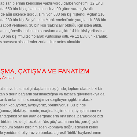
itap sahiplerinin kendisine yaptırıyordu darbe yönetimi. 12 Eylül
da 650 bin kişi gözaltına alındı ve 90 güne varan gözaltı
nde ağır işkence gördü. 1 milyon 683 bin kişi fişlendi. Açılan 210
da 230 bin kişi Sıkıyönetim Mahkemeleri'nde yargılandı. 388 bin
saport verilmedi. 30 bin kişi "sakıncalı" olduğu için işten atıldı.
amu görevlisi hakkında soruşturma açıldı. 14 bin kişi yurttaşlıktan
. 30 bin kişi "mülteci" olarak yurtdışına gitti. Ve 12 Eylülün karanlık,
is havasını hissedenler zorlandılar nefes almakta.
.
IŞMA, ÇATIŞMA VE FANATİZM
ay Akman
atizm ve husumet girdaplarının eşiğinde, toplum olarak bizi bir
tan o derin bağların sarsılmazlığına ya fazlaca güvenerek ya da
artık onları umursamadığımızı sergileyen çığlıklar atarak
izden kopuyoruz, ayrışıyoruz, bölünüyoruz. Bu içinde
umuz, ötekileştirmenin, marjinalleştirmenin, ayrıştırmanın ve
antagonist bir hal alan gerginliklerin ortasında, paranoidce bizi
 birbirimize düşürecek bir "dış güç" aramanın hiç gereği yok.
ir toplum olarak birbirimizden kopmaya doğru edimleri kendi
le yeniden üretiyoruz ve bunlara agresif "birlik" haykırışlarının