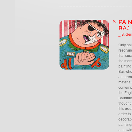
PAI
BAJ
_ B. Ger
Only pai
resolvin
that suc
the monst
painting
Baj, who 
adherence
material
contempo
the Engl
Baudrill
thought 
this essa
order to
decorati
painting
endowing