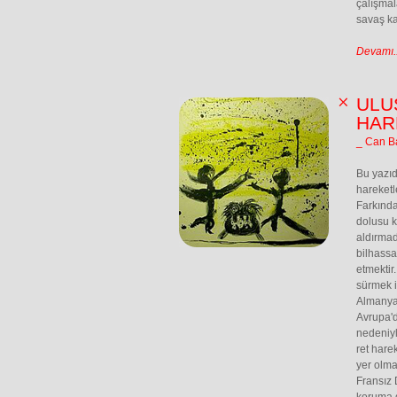
çalışmal
savaş kar
Devamı..
ULU
HAR
_ Can B
Bu yazıd
hareketl
Farkında
dolusu ki
aldırmad
bilhassa
etmektir.
sürmek i
Almanya 
Avrupa'd
nedeniyl
ret hare
yer olma
Fransız 