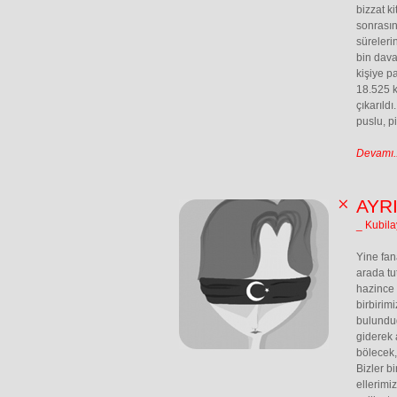
bizzat k
sonrasın
süreleri
bin dava
kişiye pa
18.525 k
çıkarıldı
puslu, p
Devamı..
AYR
_ Kubil
Yine fan
arada tu
hazince 
birbirim
bulunduğ
giderek 
bölecek,
Bizler b
ellerimiz