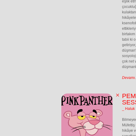
eşlik et
çocuklu
kulaktan
hikâyele
ksenofob
ettikler
birtakım
tabii ki
getiriyo
düşman" 
sosyoloj
çok net v
düşmanla
Devamı..
PEM
SES
_ Haluk 
Bilmeyen
Müfettiş 
hikâye ve