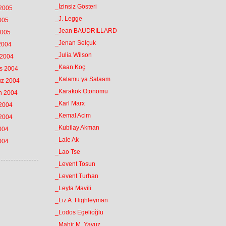
_İzinsiz Gösteri
 2005
_J. Legge
2005
_Jean BAUDRILLARD
2005
_Jenan Selçuk
 2004
_Julia Wilson
 2004
_Kaan Koç
os 2004
_Kalamu ya Salaam
uz 2004
_Karakök Otonomu
an 2004
_Karl Marx
 2004
_Kemal Acim
 2004
_Kubilay Akman
2004
_Lale Ak
2004
_Lao Tse
_Levent Tosun
_Levent Turhan
_Leyla Mavili
_Liz A. Highleyman
_Lodos Egelioğlu
_Mahir M. Yavuz