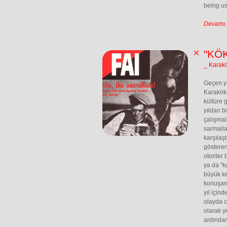
being us
Devamı..
"KÖ
_ Karak
Geçen yı
Karakök 
kültüre 
yıldan b
çalışmal
sarmalla
karşılaş
gösteren
otoriter
ya da "ka
büyük ke
konuşan 
yıl için
olayda c
olarak y
ardından