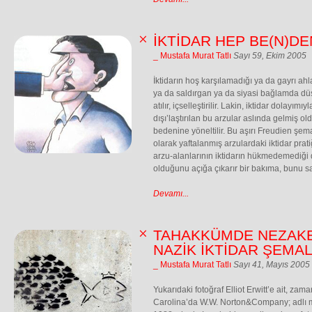
İKTİDAR HEP BE(N)DE
_ Mustafa Murat Tatlı
Sayı 59, Ekim 2005
İktidarın hoş karşılamadığı ya da gayrı ah
ya da saldırgan ya da siyasi bağlamda düş
atılır, içselleştirilir. Lakin, iktidar dolayımıy
dışı’laştırılan bu arzular aslında gelmiş old
bedenine yöneltilir. Bu aşırı Freudien şema
olarak yaftalanmış arzulardaki iktidar prat
arzu-alanlarının iktidarın hükmedemediği 
olduğunu açığa çıkarır bir bakıma, bunu sar
Devamı...
TAHAKKÜMDE NEZAKE
NAZİK İKTİDAR ŞEMAL
_ Mustafa Murat Tatlı
Sayı 41, Mayıs 2005
Yukarıdaki fotoğraf Elliot Erwitt’e ait, z
Carolina’da W.W. Norton&Company; adlı 