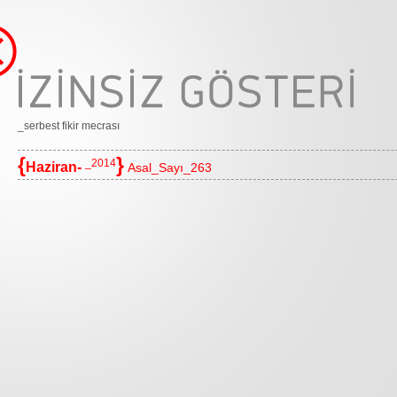
_serbest fikir mecrası
{
}
_2014
Haziran-
Asal_Sayı_263