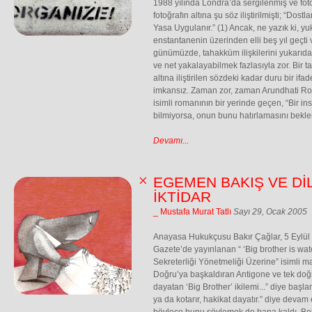
1988 yılında Londra’da sergilenmiş ve fot
fotoğrafın altına şu söz iliştirilmişti; “Dos
Yasa Uygulanır.” (1) Ancak, ne yazık ki, yu
enstantanenin üzerinden elli beş yıl geçti v
günümüzde, tahakküm ilişkilerini yukarıda
ve net yakalayabilmek fazlasıyla zor. Bir 
altına iliştirilen sözdeki kadar duru bir ifa
imkansız. Zaman zor, zaman Arundhati Roy
isimli romanının bir yerinde geçen, “Bir i
bilmiyorsa, onun bunu hatırlamasını bekle
Devamı...
EGEMEN BAKIŞ VE Dİ
İKTİDAR
_ Mustafa Murat Tatlı
Sayı 29, Ocak 2005
Anayasa Hukukçusu Bakır Çağlar, 5 Eylü
Gazete’de yayınlanan “ ‘Big brother is w
Sekreterliği Yönetmeliği Üzerine” isimli ma
Doğru’ya başkaldıran Antigone ve tek do
dayatan ‘Big Brother’ ikilemi...” diye başl
ya da kotarır, hakikat dayatır.” diye devam