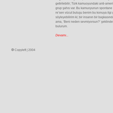
getirilebilir; Türk kamuoyundaki anti-ameri
grup şahıs var. Bu kamuoyunun spontane ge
re’sen vücut buluşu benim bu konuya ilgi
söyleyebilirim ki; bir insanın bir başkası
ama, ‘Beni neden sevmiyorsun?’ şeklinde
bulurum.
Devamı...
Copyleft | 2004