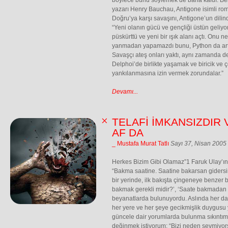
böylece bunu söylemek de bana kaldı. Belç
yazarı Henry Bauchau, Antigone isimli ro
Doğru’ya karşı savaşını, Antigone’un dilin
“Yeni olanın gücü ve gençliği üstün geliy
püskürttü ve yeni bir ışık alanı açtı. Onu 
yanmadan yapamazdı bunu, Python da art
Savaşçı ateş onları yaktı, aynı zamanda de
Delphoi’de birlikte yaşamak ve biricik ve 
yankılanmasına izin vermek zorundalar.”
Devamı...
TELAFİ İMKANSIZDIR 
AF DA
_ Mustafa Murat Tatlı
Sayı 37, Nisan 2005
Herkes Bizim Gibi Olamaz”1 Faruk Ulay’ın 
“Bakma saatine. Saatine bakarsan gidersi
bir yerinde, ilk bakışta çingeneye benzer b
bakmak gerekli midir?’, ‘Saate bakmadan da
beyanatlarda bulunuyordu. Aslında her dai
her yere ve her şeye gecikmişlik duygusu
güncele dair yorumlarda bulunma sıkıntım
değinmek istiyorum; “Bizi neden sevmiyor