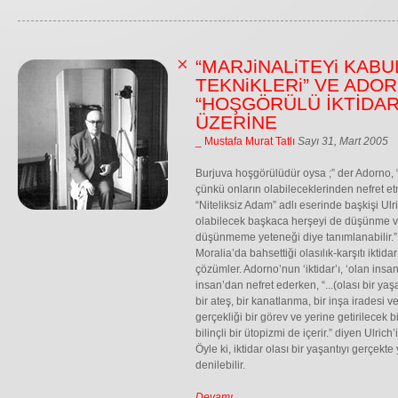
“MARJiNALiTEYi KABU
TEKNiKLERi” VE ADO
“HOŞGÖRÜLÜ İKTİDAR
ÜZERİNE
_ Mustafa Murat Tatlı
Sayı 31, Mart 2005
Burjuva hoşgörülüdür oysa ;” der Adorno, “İ
çünkü onların olabileceklerinden nefret et
“Niteliksiz Adam” adlı eserinde başkişi Ulri
olabilecek başkaca herşeyi de düşünme 
düşünmeme yeteneği diye tanımlanabilir.”
Moralia’da bahsettiği olasılık-karşıtı iktidar
çözümler. Adorno’nun ‘iktidar’ı, ‘olan insa
insan’dan nefret ederken, “...(olası bir yaşa
bir ateş, bir kanatlanma, bir inşa iradesi
gerçekliği bir görev ve yerine getirilecek b
bilinçli bir ütopizmi de içerir.” diyen Ulric
Öyle ki, iktidar olası bir yaşantıyı gerçek
denilebilir.
Devamı...