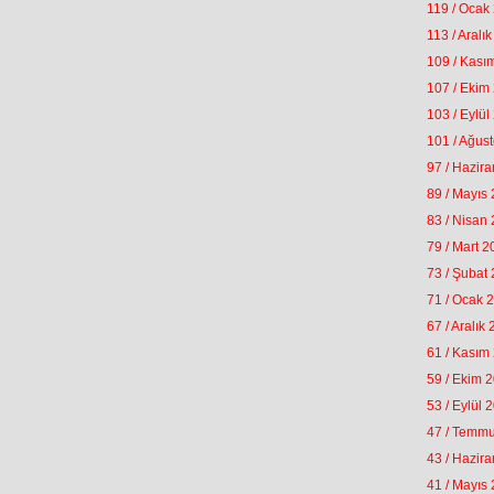
119 / Ocak
113 / Aralı
109 / Kası
107 / Ekim
103 / Eylül
101 / Ağus
97 / Hazir
89 / Mayıs
83 / Nisan
79 / Mart 
73 / Şubat
71 / Ocak 
67 / Aralık
61 / Kasım
59 / Ekim 
53 / Eylül 
47 / Temm
43 / Hazir
41 / Mayıs