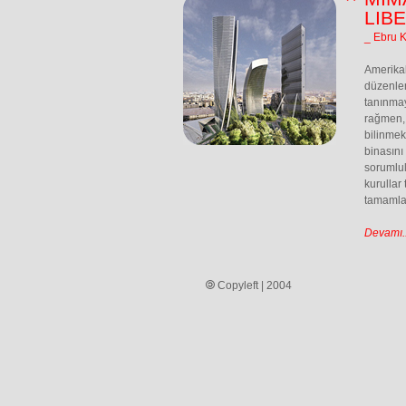
LIB
_ Ebru 
Amerikal
düzenlen
tanınmay
rağmen, 
bilinmek
binasını
sorumlul
kurullar
tamamlan
Devamı..
Copyleft | 2004