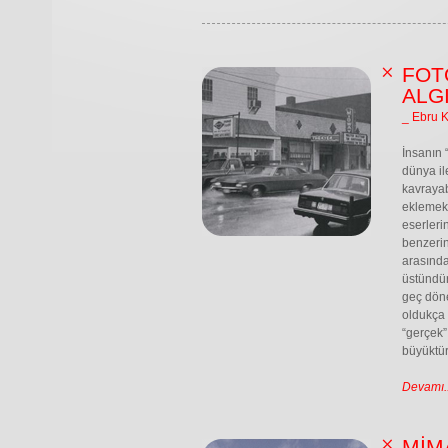
FOT
ALGI
_ Ebru 
İnsanın 
dünya il
kavrayab
eklemekt
eserleri
benzerin
arasında
üstündür
geç döne
oldukça e
“gerçek”
büyüktür
Devamı..
MİMA