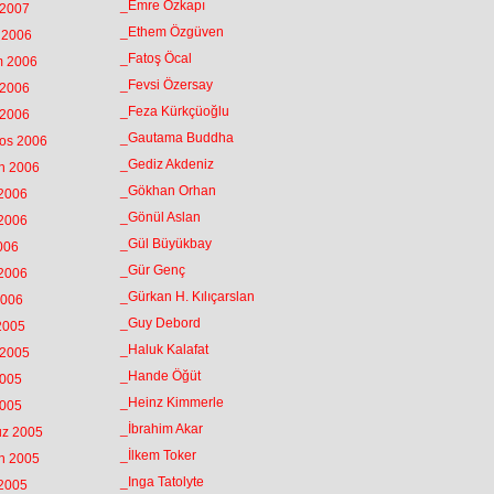
_Emre Özkapı
 2007
_Ethem Özgüven
k 2006
_Fatoş Öcal
m 2006
_Fevsi Özersay
 2006
_Feza Kürkçüoğlu
 2006
_Gautama Buddha
tos 2006
_Gediz Akdeniz
an 2006
_Gökhan Orhan
 2006
_Gönül Aslan
 2006
_Gül Büyükbay
2006
_Gür Genç
 2006
_Gürkan H. Kılıçarslan
2006
_Guy Debord
 2005
_Haluk Kalafat
 2005
_Hande Öğüt
2005
_Heinz Kimmerle
2005
_İbrahim Akar
uz 2005
_İlkem Toker
an 2005
_Inga Tatolyte
 2005