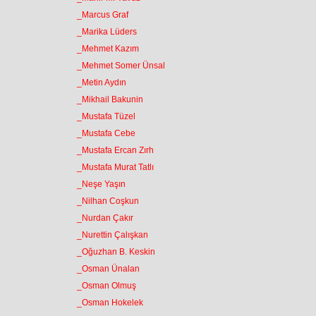
_Marcus Graf
_Marika Lüders
_Mehmet Kazım
_Mehmet Somer Ünsal
_Metin Aydın
_Mikhail Bakunin
_Mustafa Tüzel
_Mustafa Cebe
_Mustafa Ercan Zırh
_Mustafa Murat Tatlı
_Neşe Yaşın
_Nilhan Coşkun
_Nurdan Çakır
_Nurettin Çalışkan
_Oğuzhan B. Keskin
_Osman Ünalan
_Osman Olmuş
_Osman Hokelek