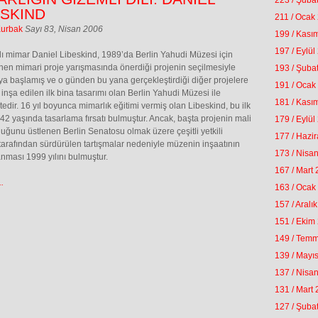
223 / Şuba
ESKIND
211 / Ocak
Kurbak
Sayı 83, Nisan 2006
199 / Kası
197 / Eylül
ı mimar Daniel Libeskind, 1989’da Berlin Yahudi Müzesi için
en mimari proje yarışmasında önerdiği projenin seçilmesiyle
193 / Şuba
a başlamış ve o günden bu yana gerçekleştirdiği diğer projelere
191 / Ocak
inşa edilen ilk bina tasarımı olan Berlin Yahudi Müzesi ile
181 / Kası
tedir. 16 yıl boyunca mimarlık eğitimi vermiş olan Libeskind, bu ilk
 42 yaşında tasarlama fırsatı bulmuştur. Ancak, başta projenin mali
179 / Eylül
uğunu üstlenen Berlin Senatosu olmak üzere çeşitli yetkili
177 / Hazi
 tarafından sürdürülen tartışmalar nedeniyle müzenin inşaatının
173 / Nisa
ması 1999 yılını bulmuştur.
167 / Mart
.
163 / Ocak
157 / Aralı
151 / Ekim
149 / Tem
139 / Mayı
137 / Nisa
131 / Mart
127 / Şuba