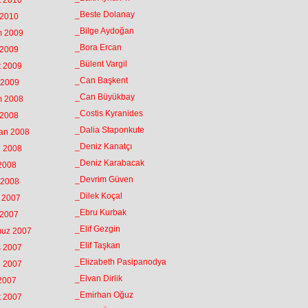
t 2010
_Beste Dolanay
 2010
_Bilge Aydoğan
m 2009
_Bora Ercan
 2009
_Bülent Vargil
t 2009
_Can Başkent
 2009
_Can Büyükbay
m 2008
_Costis Kyranides
 2008
_Dalia Staponkute
ran 2008
_Deniz Kanatçı
n 2008
_Deniz Karabacak
 2008
_Devrim Güven
 2008
_Dilek Koçal
k 2007
_Ebru Kurbak
 2007
_Elif Gezgin
muz 2007
_Elif Taşkan
s 2007
_Elizabeth Pasipanodya
n 2007
_Elvan Dirlik
 2007
_Emirhan Oğuz
t 2007