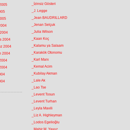
_İzinsiz Gösteri
 2005
_J. Legge
2005
_Jean BAUDRILLARD
2005
_Jenan Selçuk
 2004
_Julia Wilson
 2004
_Kaan Koç
os 2004
_Kalamu ya Salaam
uz 2004
_Karakök Otonomu
an 2004
_Karl Marx
 2004
_Kemal Acim
 2004
_Kubilay Akman
2004
_Lale Ak
2004
_Lao Tse
_Levent Tosun
_Levent Turhan
_Leyla Mavili
_Liz A. Highleyman
_Lodos Egelioğlu
_Mahir M. Yavuz