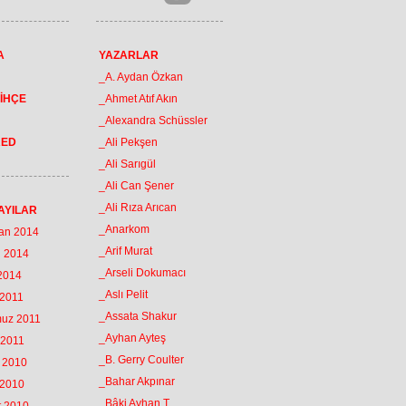
A
YAZARLAR
_A. Aydan Özkan
İHÇE
_Ahmet Atıf Akın
_Alexandra Schüssler
RED
_Ali Pekşen
_Ali Sarıgül
_Ali Can Şener
_Ali Rıza Arıcan
AYILAR
_Anarkom
ran 2014
_Arif Murat
n 2014
_Arseli Dokumacı
 2014
_Aslı Pelit
 2011
_Assata Shakur
muz 2011
_Ayhan Ayteş
 2011
_B. Gerry Coulter
k 2010
_Bahar Akpınar
 2010
_Bâki Ayhan T.