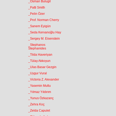
_Osman Bulugil
_Patti Smith
_Pelin Özer
_Prof. Norman Cherry
_Sanem Eyigün
_Seda Kervanoğlu Hay
_Sergey M. Eisenstein
_Stephanos
Stephanides
_Tilda Haveriyan
_Tülay Akkoyun
_Ulas Basar Gezgin
_Uygur Vural
_Victoria Z. Alexander
_Yasemin Mutlu
_Yılmaz Yıldırım
_Yunus Özkazanç
_Zehra Koç
_Zelda Capulet