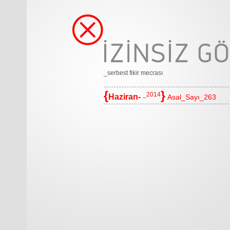
_serbest fikir mecrası
{
}
_2014
Haziran-
Asal_Sayı_263