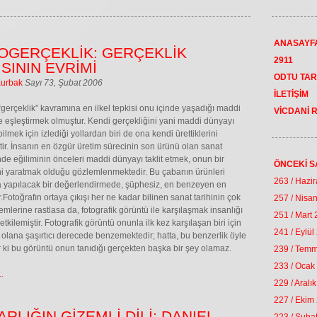
ANASAYF
OGERÇEKLİK: GERÇEKLİK
2911
SININ EVRİMİ
ODTU TAR
Kurbak
Sayı 73, Şubat 2006
İLETİŞİM
“gerçeklik” kavramına en ilkel tepkisi onu içinde yaşadığı maddi
VİCDANİ 
e eşleştirmek olmuştur. Kendi gerçekliğini yani maddi dünyayı
ilmek için izlediği yollardan biri de ona kendi ürettiklerini
ir. İnsanın en özgür üretim sürecinin son ürünü olan sanat
nde eğiliminin önceleri maddi dünyayı taklit etmek, onun bir
ÖNCEKİ S
i yaratmak olduğu gözlemlenmektedir. Bu çabanın ürünleri
263 / Hazi
 yapılacak bir değerlendirmede, şüphesiz, en benzeyen en
.Fotoğrafın ortaya çıkışı her ne kadar bilinen sanat tarihinin çok
257 / Nisa
mlerine rastlasa da, fotografik görüntü ile karşılaşmak insanlığı
251 / Mart
tkilemiştir. Fotografik görüntü onunla ilk kez karşılaşan biri için
241 / Eylül
 olana şaşırtıcı derecede benzemektedir; hatta, bu benzerlik öyle
 ki bu görüntü onun tanıdığı gerçekten başka bir şey olamaz.
239 / Tem
233 / Ocak
.
229 / Aralı
227 / Ekim
RLIĞIN GİZEMLİ DİLİ: DANIEL