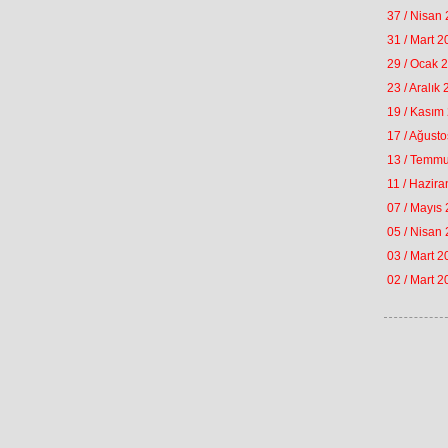
37 / Nisan
31 / Mart 
29 / Ocak 
23 / Aralık
19 / Kasım
17 / Ağust
13 / Temm
11 / Hazir
07 / Mayıs
05 / Nisan
03 / Mart 
02 / Mart 