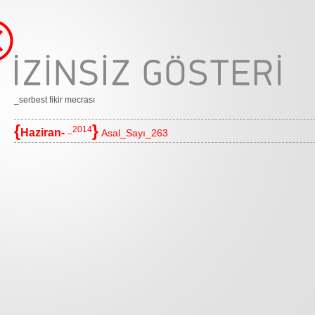
_serbest fikir mecrası
{
}
_2014
Haziran-
Asal_Sayı_263