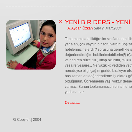
YENİ BİR DERS - YEN
_ A. Aydan Özkan
Sayı 2, Mart 2004
Toplumumuzda ilköğretim sınıflarından it
yer alan, çok yaygın bir soru vardır: Boş 
hobileriniz nelerdir? sorusuna genellikle ş
değerlendirdiğim hobilerim/fobilerim(!) (Çoğu
ve nadiren düzeltilir!) kitap okurum, müzik
vesaire vesaire... Ne yazık ki; yediden y
neredeyse bilgi çağını geride bırakıyor ols
boş zamanları değerlendirme işi olarak g
olduğunun, Öğrenmenin yaşı yoktur deme
varmaz. Bunun toplumumuzun en temel sor
yadsınamaz.
Devamı...
Copyleft | 2004