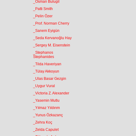
_Osman Bulugil
_Patti Smith
_Pelin Özer
_Prof. Norman Cherry
_Sanem Eyigün
_Seda Kervanoğlu Hay
_Sergey M. Eisenstein
_Stephanos
Stephanides
_Tilda Haveriyan
_Tülay Akkoyun
_Ulas Basar Gezgin
_Uygur Vural
_Victoria Z. Alexander
_Yasemin Mutlu
_Yılmaz Yıldırım
_Yunus Özkazanç
_Zehra Koç
_Zelda Capulet