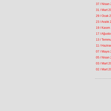
37 / Nisan
31 / Mart 
29 / Ocak 
23 / Aralık
19 / Kasım
17 / Ağust
13 / Temm
11 / Hazir
07 / Mayıs
05 / Nisan
03 / Mart 
02 / Mart 