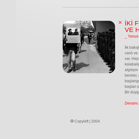
İKİ
VE 
_ Yunus
İlk bakı
canlı ve
var. Hep
kalabalı
algılıyo
bereler,
başlangı
başları o
Bir duyg
Devamı..
Copyleft | 2004