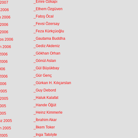
_Emre Özkapı
 2007
_Ethem Özgüven
k 2006
_Fatoş Öcal
m 2006
_Fevsi Özersay
 2006
_Feza Kürkçüoğlu
 2006
_Gautama Buddha
tos 2006
_Gediz Akdeniz
an 2006
_Gökhan Orhan
 2006
_Gönül Aslan
 2006
_Gül Büyükbay
2006
_Gür Genç
 2006
_Gürkan H. Kılıçarslan
2006
_Guy Debord
 2005
_Haluk Kalafat
 2005
_Hande Öğüt
2005
_Heinz Kimmerle
2005
_İbrahim Akar
uz 2005
_İlkem Toker
an 2005
_Inga Tatolyte
 2005