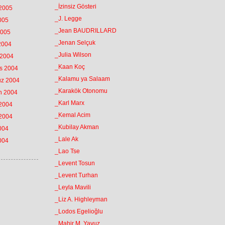
_İzinsiz Gösteri
 2005
_J. Legge
2005
_Jean BAUDRILLARD
2005
_Jenan Selçuk
 2004
_Julia Wilson
 2004
_Kaan Koç
os 2004
_Kalamu ya Salaam
uz 2004
_Karakök Otonomu
an 2004
_Karl Marx
 2004
_Kemal Acim
 2004
_Kubilay Akman
2004
_Lale Ak
2004
_Lao Tse
_Levent Tosun
_Levent Turhan
_Leyla Mavili
_Liz A. Highleyman
_Lodos Egelioğlu
_Mahir M. Yavuz