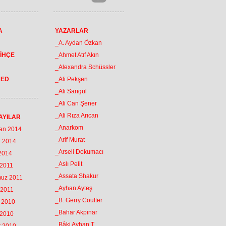
A
YAZARLAR
_A. Aydan Özkan
İHÇE
_Ahmet Atıf Akın
_Alexandra Schüssler
RED
_Ali Pekşen
_Ali Sarıgül
_Ali Can Şener
_Ali Rıza Arıcan
AYILAR
_Anarkom
ran 2014
_Arif Murat
n 2014
_Arseli Dokumacı
 2014
_Aslı Pelit
 2011
_Assata Shakur
muz 2011
_Ayhan Ayteş
 2011
_B. Gerry Coulter
k 2010
_Bahar Akpınar
 2010
_Bâki Ayhan T.