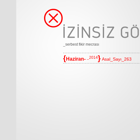
_serbest fikir mecrası
{
}
_2014
Haziran-
Asal_Sayı_263