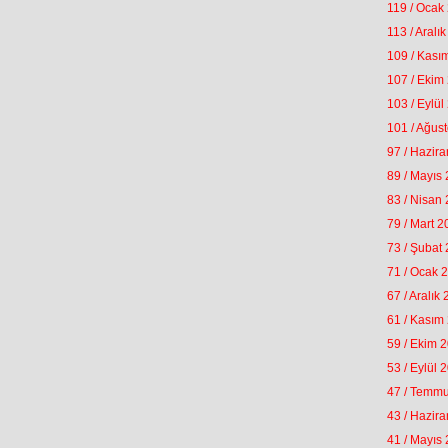
119 / Ocak
113 / Aralı
109 / Kası
107 / Ekim
103 / Eylül
101 / Ağus
97 / Hazir
89 / Mayıs
83 / Nisan
79 / Mart 
73 / Şubat
71 / Ocak 
67 / Aralık
61 / Kasım
59 / Ekim 
53 / Eylül 
47 / Temm
43 / Hazir
41 / Mayıs