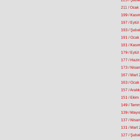
223 / Şuba
211 / Ocak
199 / Kası
197 / Eylül
193 / Şuba
191 / Ocak
181 / Kası
179 / Eylül
177 / Hazi
173 / Nisa
167 / Mart
163 / Ocak
157 / Aralı
151 / Ekim
149 / Tem
139 / Mayı
137 / Nisa
131 / Mart
127 / Şuba