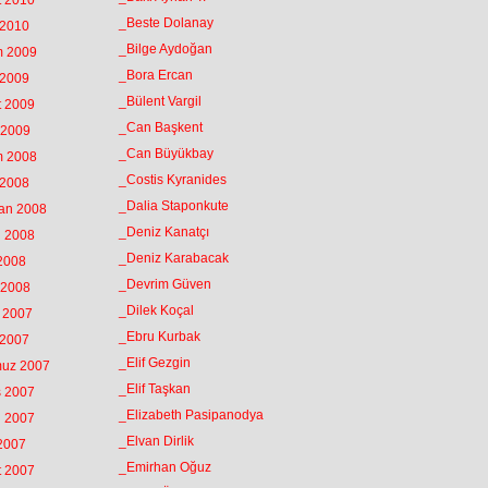
t 2010
_Beste Dolanay
 2010
_Bilge Aydoğan
m 2009
_Bora Ercan
 2009
_Bülent Vargil
t 2009
_Can Başkent
 2009
_Can Büyükbay
m 2008
_Costis Kyranides
 2008
_Dalia Staponkute
ran 2008
_Deniz Kanatçı
n 2008
_Deniz Karabacak
 2008
_Devrim Güven
 2008
_Dilek Koçal
k 2007
_Ebru Kurbak
 2007
_Elif Gezgin
muz 2007
_Elif Taşkan
s 2007
_Elizabeth Pasipanodya
n 2007
_Elvan Dirlik
 2007
_Emirhan Oğuz
t 2007