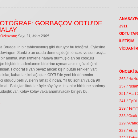
ANASAYF
 FOTOĞRAF: GORBAÇOV ODTÜ'DE
2911
HALAY
ODTU TAR
 Özkazanç
Sayı 31, Mart 2005
İLETİŞİM
şta Bruegel’in bir tablosuymuş gibi duruyor bu fotoğraf.. Öylesine
VİCDANİ 
 devingen. Sanki o an orada donmuş değil: öncesi ve sonrasıyla
 bir adımla, aynı ritmlerle halaya durmuş olan bu coşkulu
ğın hiçbirinin adımlarının birbirine uymamasının güzelliğini
r insan. Fotoğraf siyah beyaz ancak kışın bütün renkleri var:
ÖNCEKİ S
 atkılar, kabanlar, kel ağaçlar. ODTÜ’de yeni bir dönemim
263 / Hazi
cı olduğu belli yüzlerin rahatlığından. Yıl 80 sonları ya da 90
lmalı. Bakışlar, ifadeler öyle söylüyor. İnsanlar birbirine sarılmış.
257 / Nisa
udaşlık var. Kolay kolay yakalanamayacak bir şey bu.
251 / Mart
241 / Eylül
.
239 / Tem
233 / Ocak
229 / Aralı
227 / Ekim