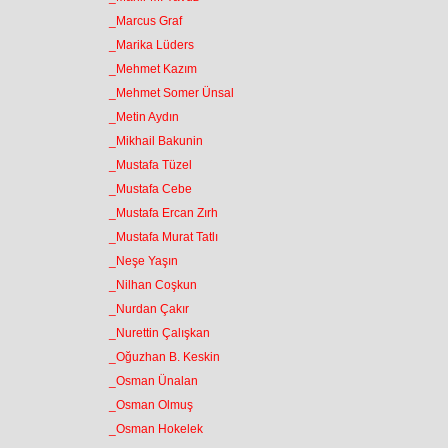
_Marcus Graf
_Marika Lüders
_Mehmet Kazım
_Mehmet Somer Ünsal
_Metin Aydın
_Mikhail Bakunin
_Mustafa Tüzel
_Mustafa Cebe
_Mustafa Ercan Zırh
_Mustafa Murat Tatlı
_Neşe Yaşın
_Nilhan Coşkun
_Nurdan Çakır
_Nurettin Çalışkan
_Oğuzhan B. Keskin
_Osman Ünalan
_Osman Olmuş
_Osman Hokelek