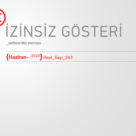
_serbest fikir mecrası
{
}
_2014
Haziran-
Asal_Sayı_263