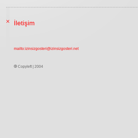
İletişim
mailto:
izinsizgosteri@izinsizgosteri.net
Copyleft | 2004