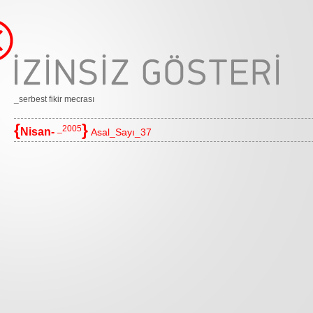
_serbest fikir mecrası
{
}
_2005
Nisan-
Asal_Sayı_37