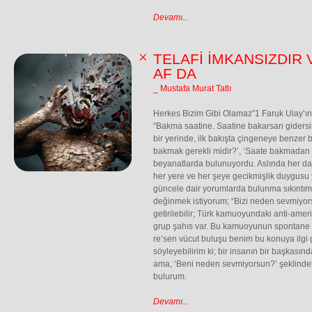
Devamı...
TELAFİ İMKANSIZDIR 
AF DA
_ Mustafa Murat Tatlı
Herkes Bizim Gibi Olamaz”1 Faruk Ulay’ın 
“Bakma saatine. Saatine bakarsan gidersi
bir yerinde, ilk bakışta çingeneye benzer b
bakmak gerekli midir?’, ‘Saate bakmadan da
beyanatlarda bulunuyordu. Aslında her dai
her yere ve her şeye gecikmişlik duygusu
güncele dair yorumlarda bulunma sıkıntım
değinmek istiyorum; “Bizi neden sevmiyor
getirilebilir; Türk kamuoyundaki anti-ameri
grup şahıs var. Bu kamuoyunun spontane ge
re’sen vücut buluşu benim bu konuya ilgi
söyleyebilirim ki; bir insanın bir başkası
ama, ‘Beni neden sevmiyorsun?’ şeklinde
bulurum.
Devamı...