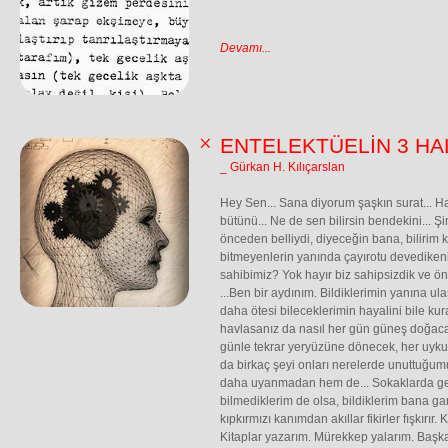
Devamı...
ENTELEKTÜELİN 3 HA
_ Gürkan H. Kılıçarslan
Hey Sen... Sana diyorum şaşkın surat... H
bütünü... Ne de sen bilirsin bendekini... 
önceden belliydi, diyeceğin bana, bilirim k
bitmeyenlerin yanında çayırotu devedikeni..
sahibimiz? Yok hayır biz sahipsizdik ve ö
...Ben bir aydınım. Bildiklerimin yanına ul
daha ötesi bileceklerimin hayalini bile ku
havlasanız da nasıl her gün güneş doğaca
günle tekrar yeryüzüne dönecek, her uyk
da birkaç şeyi onları nerelerde unuttuğumu
daha uyanmadan hem de... Sokaklarda g
bilmediklerim de olsa, bildiklerim bana ga
kıpkırmızı kanımdan akıllar fikirler fışkırır.
Kitaplar yazarım. Mürekkep yalarım. Başka 