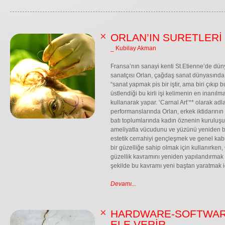
ORLAN’IN SURETLERİ
_ Kubilay Akman
Fransa’nın sanayi kenti St.Etienne’de dü
sanatçısı Orlan, çağdaş sanat dünyasında sı
“sanat yapmak pis bir iştir, ama biri çıkı
üstlendiği bu kirli işi kelimenin en inanı
kullanarak yapar. ‘Carnal Art’** olarak adl
performanslarında Orlan, erkek iktidarını
batı toplumlarında kadın öznenin kuruluşunu
ameliyatla vücudunu ve yüzünü yeniden biç
estetik cerrahiyi gençleşmek ve genel kab
bir güzelliğe sahip olmak için kullanırken, 
güzellik kavramını yeniden yapılandırmak 
şekilde bu kavramı yeni baştan yaratmak iç
Devamı...
HARDWARE-SOFTWARE
ELE VERİR