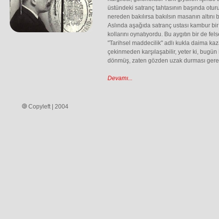
üstündeki satranç tahtasının başında oturu
nereden bakılırsa bakılsın masanın altını 
Aslında aşağıda satranç ustası kambur bir 
kollarını oynatıyordu. Bu aygıtın bir de felse
"Tarihsel maddecilik" adlı kukla daima ka
çekinmeden karşılaşabilir, yeter ki, bugün 
dönmüş, zaten gözden uzak durması gereke
Devamı...
Copyleft | 2004