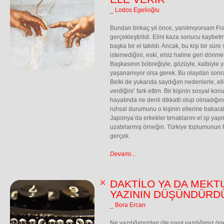
_ Lodos Egelioğlu
Bundan birkaç yıl önce, yanılmıyorsam Fran
gerçekleştirildi. Elini kaza sonucu kaybetm
başka bir el takıldı. Ancak, bu kişi bir süre
istemediğini, eski, elsiz haline geri dönmek 
Başkasının böbreğiyle, gözüyle, kalbiyle y
yaşanamıyor olsa gerek. Bu olaydan sonra b
Belki de yukarıda saydığım nedenlerle, elle
verdiğini’ fark ettim. Bir kişinin sosyal ko
hayatında ne denli dikkatli olup olmadığını,
ruhsal durumunu o kişinin ellerine bakara
Japonya’da erkekler tırnaklarını el işi yapm
uzatırlarmış örneğin. Türkiye toplumunun fiz
gerçek.
Devamı...
DAKTİLO YA DA MEKT
YAZININ DÜŞÜNDÜRD
_ Bora Ercan
Ne yazdığımızdan öte nasıl yazdığımız ön