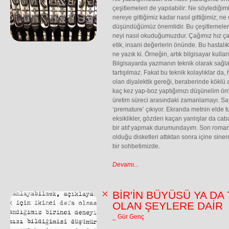
çeşitlemeleri de yapılabilir: Ne söylediğim
nereye gittiğimiz kadar nasıl gittiğimiz;
düşündüğümüz önemlidir. Bu çeşitlemelerd
neyi nasıl okuduğumuzdur. Çağımız hız çağ
etik, insani değerlerin önünde. Bu hastalık 
ne yazık ki. Örneğin, artık bilgisayar kul
Bilgisayarda yazmanın teknik olarak sağlad
tartışılmaz. Fakat bu teknik kolaylıklar da, 
olan diyalektik gereği, beraberinde köklü a
kaç kez yap-boz yaptığımızı düşünelim ör
üretim süreci arasındaki zamanlamayı. San
‘premature’ çıkıyor. Ekranda metnin eld
eksiklikler, gözden kaçan yanlışlar da ca
bir atıf yapmak durumundayım. Son romanı Ya
olduğu disketleri attıktan sonra içine siner
bir sohbetimizde.
Devamı...
BİR'İN BÜYÜSÜ YA DA
OLAN ŞEYLERE DAİR
_ Gür Genç