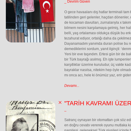
_ Devrim Güven
O gece havaalanı dış hatlar terminali tam
tatilinden geri gelenler, haçdan dönenler, 
de kocaman davulları, zurnalarıyla x takımın
bilmem nesini karşılamaya gelmiş, her ha
belli, yaş ortalaması oldukça düşük bu erk
tezahurat ediyor, ortalığı daha da çekilmez
Dayanamadım yanımda duran polise bu rezi
demediklerini sordum, yanıt ilginçti: ‘den
Yeni bir eve taşındım. Ertesi gün bir de b
bir Türk bayrağı asılmış. Eh işte lumpenler
karşıtlıklar üzerine kuruludur, üç vakte ka
bayraklar nasılsa, nitekim hep öyle olmad
mı onca acı, hele ki önümüz yaz, erir gid
Devamı...
"TARİH KAVRAMI ÜZE
_
Satranç oynayan bir otomattan çok söz edi
en doğru cevabı vererek oyunu mutlaka k
nargilesi, geleneksel Türk giysileri içinde 