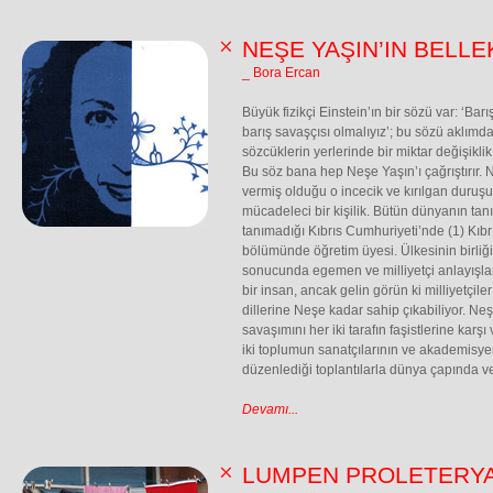
NEŞE YAŞIN’IN BELLE
_ Bora Ercan
Büyük fizikçi Einstein’ın bir sözü var: ‘Bar
barış savaşçısı olmalıyız’; bu sözü aklım
sözcüklerin yerlerinde bir miktar değişiklik
Bu söz bana hep Neşe Yaşın’ı çağrıştırır. 
vermiş olduğu o incecik ve kırılgan duruşun
mücadeleci bir kişilik. Bütün dünyanın tan
tanımadığı Kıbrıs Cumhuriyeti’nde (1) Kıbrı
bölümünde öğretim üyesi. Ülkesinin birliği
sonucunda egemen ve milliyetçi anlayışl
bir insan, ancak gelin görün ki milliyetçile
dillerine Neşe kadar sahip çıkabiliyor. Ne
savaşımını her iki tarafın faşistlerine karş
iki toplumun sanatçılarının ve akademisyenl
düzenlediği toplantılarla dünya çapında ve
Devamı...
LUMPEN PROLETERYA