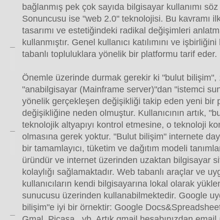
bağlanmış pek çok sayıda bilgisayar kullanımı söz
Sonuncusu ise "web 2.0" teknolojisi. Bu kavramı i
tasarımı ve estetiğindeki radikal değişimleri anlat
kullanmıştır. Genel kullanıcı katılımını ve işbirliğin
tabanlı topluluklara yönelik bir platformu tarif eder.
Önemle üzerinde durmak gerekir ki "bulut bilişim",
"anabilgisayar (Mainframe server)"dan "istemci sun
yönelik gerçekleşen değişikliği takip eden yeni bir
değişikliğine neden olmuştur. Kullanıcının artık, "bu
teknolojik altyapıyı kontrol etmesine, o teknoloji
olmasına gerek yoktur. "Bulut bilişim" internete daya
bir tamamlayıcı, tüketim ve dağıtım modeli tanımla
üründür ve internet üzerinden uzaktan bilgisayar si
kolaylığı sağlamaktadır. Web tabanlı araçlar ve uy
kullanıcıların kendi bilgisayarına lokal olarak yükle
sunucusu üzerinden kullanabilmektedir. Google uyg
bilişim"e iyi bir örnektir: Google Docs&Spreadshee
Gmal, Picasa , vb. Artık gmail hesabınızdan email