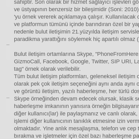
sahiptir. Son olarak bir hizmet sağlayıcı işlevleri g
ve üstyapının benzersiz bir bileşimidir (Soni: 2010
'yu örnek vererek açıklamaya çalışır. Kullanılacak
ve platformun tümünü içinde barındıran özel bir yap
nedenle bulut iletişimin 21.yüzyılda iletişim servisler
paradikma yarattığını söylemek hiç apartılı olmaz
Bulut iletişim ortamlarına Skype, "PhoneFromHer
GizmoCall, Facebook, Google, Twitter, SIP URI, L
tag" örnek olarak verilebilir.
Tüm bulut iletişim platformları, geleneksel iletişim 
olarak pek çok iletişim seçeneğini aynı anda aynı 
ve görüntü iletişim, yazılı haberleşme, her türlü do
Skype örneğinden devam edecek olursak, klasik se
haberleşme imkanının yanısıra örneğin bilgisayar
diğer kullanıcı(lar) ile paylaşmanız ve canlı olarak,
işlemi diğer kullanıcının tanıklık etmesine izin v
olmaktadır. Yine anlık mesajlaşma, telefon ve cep t
bırakma ve işletmeler için özel bazı haberleşme pak