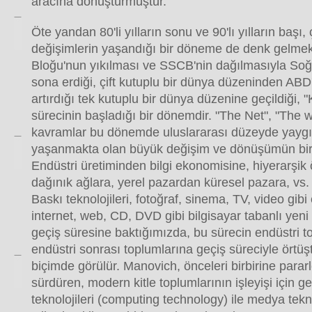
aracına dönüştürmüştür.
Öte yandan 80'li yılların sonu ve 90'lı yılların başı
değişimlerin yaşandığı bir döneme de denk gelmek
Bloğu'nun yıkılması ve SSCB'nin dağılmasıyla So
sona erdiği, çift kutuplu bir dünya düzeninden ABD
artırdığı tek kutuplu bir dünya düzenine geçildiği,
sürecinin başladığı bir dönemdir. "The Net", "The w
kavramlar bu dönemde uluslararası düzeyde yaygı
yaşanmakta olan büyük değişim ve dönüşümün bir 
Endüstri üretiminden bilgi ekonomisine, hiyerarşik
dağınık ağlara, yerel pazardan küresel pazara, vs.
Baskı teknolojileri, fotoğraf, sinema, TV, video gib
internet, web, CD, DVD gibi bilgisayar tabanlı ye
geçiş süresine baktığımızda, bu sürecin endüstri 
endüstri sonrası toplumlarına geçiş süreciyle örtüş
biçimde görülür. Manovich, önceleri birbirine pararle
sürdüren, modern kitle toplumlarının işleyişi için g
teknolojileri (computing technology) ile medya tekno