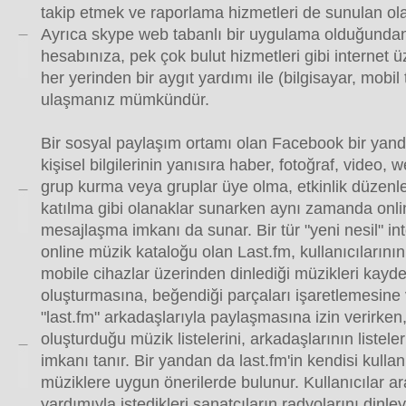
takip etmek ve raporlama hizmetleri de sunulan ola
Ayrıca skype web tabanlı bir uygulama olduğundan 
hesabınıza, pek çok bulut hizmetleri gibi internet
her yerinden bir aygıt yardımı ile (bilgisayar, mobil 
ulaşmanız mümkündür.
Bir sosyal paylaşım ortamı olan Facebook bir yanda
kişisel bilgilerinin yanısıra haber, fotoğraf, video,
grup kurma veya gruplar üye olma, etkinlik düzenle
katılma gibi olanaklar sunarken aynı zamanda onl
mesajlaşma imkanı da sunar. Bir tür "yeni nesil" in
online müzik kataloğu olan Last.fm, kullanıcılarının
mobile cihazlar üzerinden dinlediği müzikleri kayded
oluşturmasına, beğendiği parçaları işaretlemesine v
"last.fm" arkadaşlarıyla paylaşmasına izin verirke
oluşturduğu müzik listelerini, arkadaşlarının listele
imkanı tanır. Bir yandan da last.fm'in kendisi kullanı
müziklere uygun önerilerde bulunur. Kullanıcılar 
yardımıyla istedikleri sanatçıların radyolarını dinle