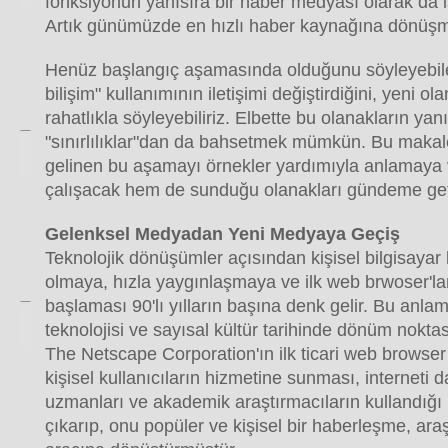
fonksiyonun yanısıra bir haber medyası olarak da i
Artık günümüzde en hızlı haber kaynağına dönüşm
Henüz başlangıç aşamasında olduğunu söyleyebile
bilişim" kullanımının iletişimi değiştirdiğini, yeni 
rahatlıkla söyleyebiliriz. Elbette bu olanakların ya
"sınırlılıklar"dan da bahsetmek mümkün. Bu mak
gelinen bu aşamayı örnekler yardımıyla anlamaya
çalışacak hem de sunduğu olanakları gündeme geti
Gelenksel Medyadan Yeni Medyaya Geçiş
Teknolojik dönüşümler açısından kişisel bilgisaya
olmaya, hızla yaygınlaşmaya ve ilk web brwoser'l
başlaması 90'lı yılların başına denk gelir. Bu anl
teknolojisi ve sayısal kültür tarihinde dönüm noktası
The Netscape Corporation'ın ilk ticari web browser
kişisel kullanıcıların hizmetine sunması, interneti 
uzmanları ve akademik araştırmacıların kullandığı
çıkarıp, onu popüler ve kişisel bir haberleşme, araş