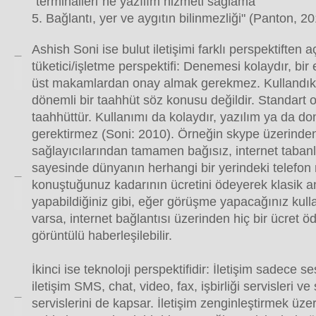
"terminalleri"ne yazılım hizmeti sağlama
5. Bağlantı, yer ve aygıtın bilinmezliği" (Panton, 2
Ashish Soni ise bulut iletişimi farklı perspektiften aç
tüketici/işletme perspektifi: Denemesi kolaydır, bi
üst makamlardan onay almak gerekmez. Kullandık
dönemli bir taahhüt söz konusu değildir. Standart ol
taahhüttür. Kullanımı da kolaydır, yazılım ya da d
gerektirmez (Soni: 2010). Örneğin skype üzerinden
sağlayıcılarından tamamen bağısız, internet taban
sayesinde dünyanın herhangi bir yerindeki telefon
konuştuğunuz kadarının ücretini ödeyerek klasik 
yapabildiğiniz gibi, eğer görüşme yapacağınız kull
varsa, internet bağlantısı üzerinden hiç bir ücret 
görüntülü haberleşilebilir.
İkinci ise teknoloji perspektifidir: İletişim sadece 
iletişim SMS, chat, video, fax, işbirliği servisleri v
servislerini de kapsar. İletişim zenginleştirmek üz