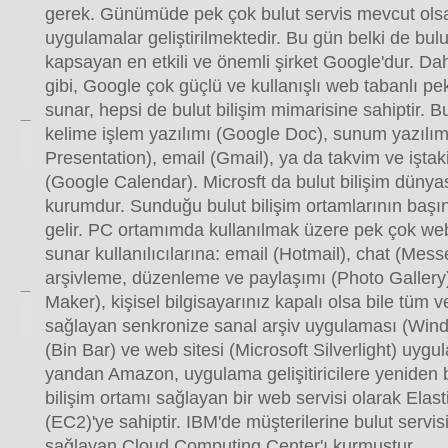
gerek. Günümüde pek çok bulut servis mevcut olsa 
uygulamalar geliştirilmektedir. Bu gün belki de bulu
kapsayan en etkili ve önemli şirket Google'dur. Da
gibi, Google çok güçlü ve kullanışlı web tabanlı p
sunar, hepsi de bulut bilişim mimarisine sahiptir. B
kelime işlem yazılımı (Google Doc), sunum yazılı
Presentation), email (Gmail), ya da takvim ve işta
(Google Calendar). Microsft da bulut bilişim dünya
kurumdur. Sunduğu bulut bilişim ortamlarının baş
gelir. PC ortamımda kullanılmak üzere pek çok we
sunar kullanılıcılarına: email (Hotmail), chat (Mess
arşivleme, düzenleme ve paylaşımı (Photo Gallery)
Maker), kişisel bilgisayarınız kapalı olsa bile tüm 
sağlayan senkronize sanal arşiv uygulaması (Win
(Bin Bar) ve web sitesi (Microsoft Silverlight) uygu
yandan Amazon, uygulama gelişitiricilere yeniden bo
bilişim ortamı sağlayan bir web servisi olarak Ela
(EC2)'ye sahiptir. IBM'de müşterilerine bulut servis
sağlayan Cloud Computing Center'ı kurmuştur.