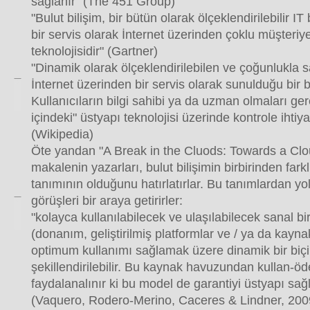
sağlanır" (The 451 Group)
"Bulut bilişim, bir bütün olarak ölçeklendirilebilir IT
bir servis olarak İnternet üzerinden çoklu müşteriye
teknolojisidir" (Gartner)
"Dinamik olarak ölçeklendirilebilen ve çoğunlukla 
İnternet üzerinden bir servis olarak sunulduğu bir b
Kullanıcıların bilgi sahibi ya da uzman olmaları ge
içindeki" üstyapı teknolojisi üzerinde kontrole ihti
(Wikipedia)
Öte yandan "A Break in the Cluods: Towards a Clou
makalenin yazarları, bulut bilişimin birbirinden fark
tanımının olduğunu hatırlatırlar. Bu tanımlardan yo
görüşleri bir araya getirirler:
"kolayca kullanılabilecek ve ulaşılabilecek sanal b
(donanım, geliştirilmiş platformlar ve / ya da kayna
optimum kullanımı sağlamak üzere dinamik bir bi
şekillendirilebilir. Bu kaynak havuzundan kullan-öd
faydalanalınır ki bu model de garantiyi üstyapı sağ
(Vaquero, Rodero-Merino, Caceres & Lindner, 200