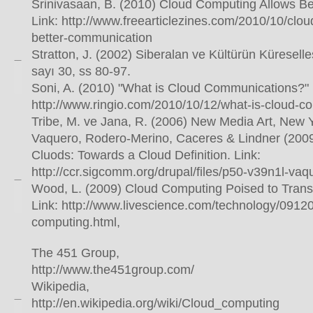
Srinivasaan, B. (2010) Cloud Computing Allows B
Link: http://www.freearticlezines.com/2010/10/clo
better-communication
Stratton, J. (2002) Siberalan ve Kültürün Küreselleş
sayı 30, ss 80-97.
Soni, A. (2010) "What is Cloud Communications?" L
http://www.ringio.com/2010/10/12/what-is-cloud-c
Tribe, M. ve Jana, R. (2006) New Media Art, New 
Vaquero, Rodero-Merino, Caceres & Lindner (2009
Cluods: Towards a Cloud Definition. Link:
http://ccr.sigcomm.org/drupal/files/p50-v39n1l-vaq
Wood, L. (2009) Cloud Computing Poised to Tran
Link: http://www.livescience.com/technology/0912
computing.html,
The 451 Group,
http://www.the451group.com/
Wikipedia,
http://en.wikipedia.org/wiki/Cloud_computing