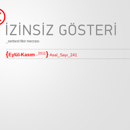
_serbest fikir mecrası
{
}
_2011
Eylül-Kasım
Asal_Sayı_241