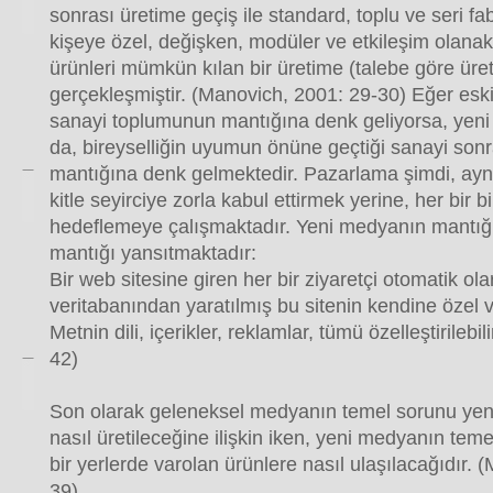
sonrası üretime geçiş ile standard, toplu ve seri fa
kişeye özel, değişken, modüler ve etkileşim olanak
ürünleri mümkün kılan bir üretime (talebe göre üre
gerçekleşmiştir. (Manovich, 2001: 29-30) Eğer es
sanayi toplumunun mantığına denk geliyorsa, yen
da, bireyselliğin uyumun önüne geçtiği sanayi son
mantığına denk gelmektedir. Pazarlama şimdi, aynı 
kitle seyirciye zorla kabul ettirmek yerine, her bir bi
hedeflemeye çalışmaktadır. Yeni medyanın mantığı
mantığı yansıtmaktadır:
Bir web sitesine giren her bir ziyaretçi otomatik olar
veritabanından yaratılmış bu sitenin kendine özel v
Metnin dili, içerikler, reklamlar, tümü özelleştirilebi
42)
Son olarak geleneksel medyanın temel sorunu yen
nasıl üretileceğine ilişkin iken, yeni medyanın tem
bir yerlerde varolan ürünlere nasıl ulaşılacağıdır.
39)