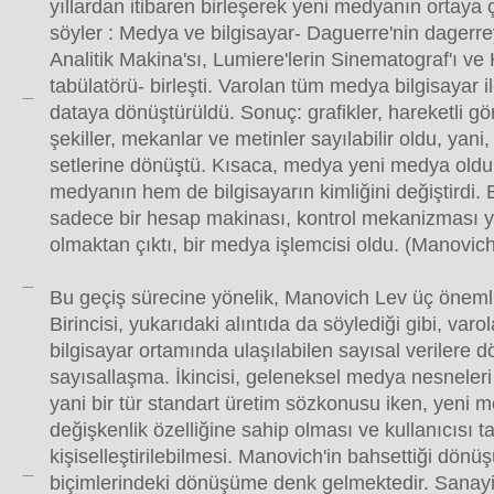
yıllardan itibaren birleşerek yeni medyanın ortaya ç
söyler : Medya ve bilgisayar- Daguerre'nin dagerre
Analitik Makina'sı, Lumiere'lerin Sinematograf'ı ve H
tabülatörü- birleşti. Varolan tüm medya bilgisayar il
dataya dönüştürüldü. Sonuç: grafikler, hareketli gör
şekiller, mekanlar ve metinler sayılabilir oldu, yani,
setlerine dönüştü. Kısaca, medya yeni medya old
medyanın hem de bilgisayarın kimliğini değiştirdi. B
sadece bir hesap makinası, kontrol mekanizması ya
olmaktan çıktı, bir medya işlemcisi oldu. (Manovic
Bu geçiş sürecine yönelik, Manovich Lev üç önemli 
Birincisi, yukarıdaki alıntıda da söylediği gibi, va
bilgisayar ortamında ulaşılabilen sayısal verilere 
sayısallaşma. İkincisi, geleneksel medya nesneleri b
yani bir tür standart üretim sözkonusu iken, yeni 
değişkenlik özelliğine sahip olması ve kullanıcısı t
kişiselleştirilebilmesi. Manovich'in bahsettiği dön
biçimlerindeki dönüşüme denk gelmektedir. Sanayi