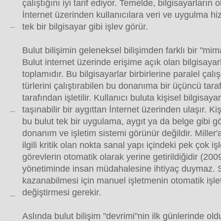
çalıştığını iyi tarif ediyor. Temelde, bilgisayarların
İnternet üzerinden kullanıcılara veri ve uygulma h
tek bir bilgisayar gibi işlev görür.
Bulut bilişimin geleneksel bilişimden farklı bir "mima
Bulut internet üzerinde erişime açık olan bilgisayar
toplamıdır. Bu bilgisayarlar birbirlerine paralel çalış
türlerini çalıştırabilen bu donanıma bir üçüncü tara
tarafından işletilir. Kullanıcı buluta kişisel bilgisay
taşınabilir bir aygıttan İnternet üzerinden ulaşır. Kişi
bu bulut tek bir uygulama, aygıt ya da belge gibi gö
donanım ve işletim sistemi görünür değildir. Miller'a
ilgili kritik olan nokta sanal yapı içindeki pek çok iş
görevlerin otomatik olarak yerine getirildiğidir (20
yönetiminde insan müdahalesine ihtiyaç duymaz. S
kazanabilmesi için manuel işletmenin otomatik işle
değiştirmesi gerekir.
Aslında bulut bilişim "devrimi"nin ilk günlerinde 