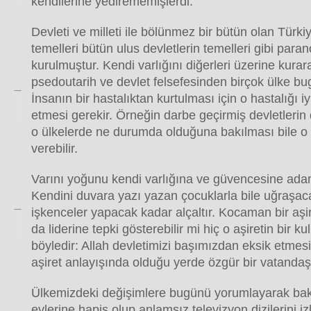
kendilerine yedirememişlerdi.
Devleti ve milleti ile bölünmez bir bütün olan Türki
temelleri bütün ulus devletlerin temelleri gibi para
kurulmuştur. Kendi varlığını diğerleri üzerine kurar
psedoutarih ve devlet felsefesinden birçok ülke bu
İnsanın bir hastalıktan kurtulması için o hastalığı i
etmesi gerekir. Örneğin darbe geçirmiş devletlerin
o ülkelerde ne durumda olduğuna bakılması bile o ü
verebilir.
Varını yoğunu kendi varlığına ve güvencesine adamı
Kendini duvara yazı yazan çocuklarla bile uğraşac
işkenceler yapacak kadar alçaltır. Kocaman bir aşire
da liderine tepki gösterebilir mi hiç o aşiretin bir
böyledir: Allah devletimizi başımızdan eksik etmesin
aşiret anlayışında olduğu yerde özgür bir vatanda
Ülkemizdeki değişimlere bugünü yorumlayarak bak
evlerine hapis olup anlamsız televizyon dizilerini i