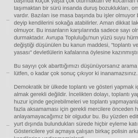
başında küçük yaşta çok oturmaktan ve kocaman ça
taşımaktan bir sürü insanda duruş bozuklukları, omu
vardır. Bazıları ise masa başında bu işler olmuyor 
deyip kendilerini sokağa atabilirler. Aman dikkat la
olmuyor. Bu insanların karşılarında sadece sayı 
durmaktadır. Avrupa Topluluğu'nun yüzü suyu hürm
değiştiği düşünülen bu kanun maddesi, "toplantı ve
yasası" devletlülerin kafalarına öylesine kazınmıştı
Bu sayıyı çok abarttığımızı düşünüyorsanız aram
lütfen, o kadar çok sonuç çıkıyor ki inanamazsınız.
Demokratik bir ülkede toplantı ve gösteri yapmak i
almak gerekli değildir. İncelikten dolayı, toplantı ya
huzur içinde geçirebilmeleri ve toplantı yapmayanla
fazla aksamaması için gerekli mercilere önceden ha
anlayamayacağımız bir olgudur bu. Bu yüzden editö
yurt dışında bulundukları sürede hiçbir eyleme kat
Göstericilere yol açmaya çalışan birkaç polisin ar