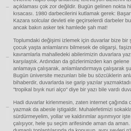
açıklaması çok zor değildir. Bugün gelinen nokta hi
kısacası. 1980 darbecilerini kutlamak gerek: Başar
Kazara solcular devleti ele geçirselerdi darbeler bu
ancak bakın asker tek hamlede şah mat!
Toplumdaki değişimi izlemek için duvarlar bize bir ş
çocuk yaşta anlamlarını bilmesek de oligarşi, faşi
kavramlarla mahalledeki abilerimizin duvarlara yaz
karşılaştık. Ardından da gözlerimizden kan gelene
anlamaya çalışarak, anlamlandırmaya çalışarak şu
Bugün üniversite mezunları bile bu sözcüklerin an
bihaberdir, duvarlarda ise garip yazılar yazmaktad
"tropikal bıyık nuri alço" diye bir yazı bile vardı duv
Hadi duvarlar kirlenmesin, zaten internet çağında d
yazmak da abesle iştigaldir. Muhalefetimizi sokakl
sürdürmeyelim, yollar ve kaldırımlar aşınmıyor işte
çalışıyor, hele şu seçim arifesinde aman da aman. 
dumanlı toplantılarında da konuşup, aynı şeyleri n'i