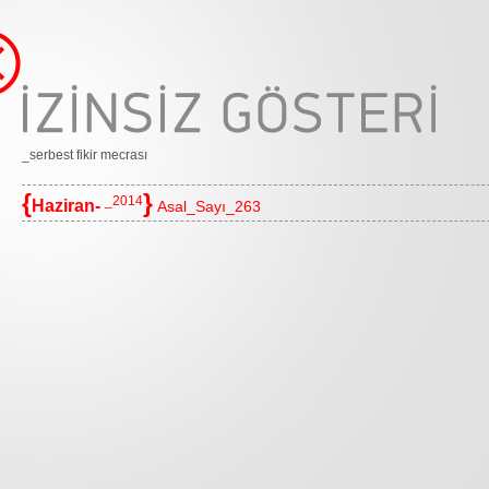
_serbest fikir mecrası
{
}
_2014
Haziran-
Asal_Sayı_263