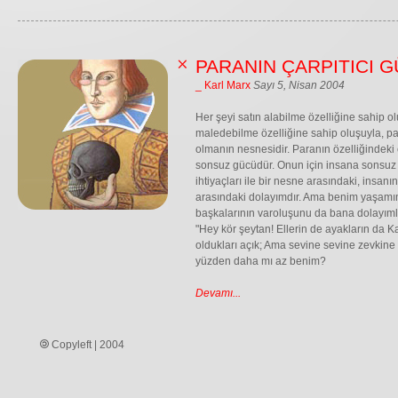
PARANIN ÇARPITICI 
_ Karl Marx
Sayı 5, Nisan 2004
Her şeyi satın alabilme özelliğine sahip o
maledebilme özelliğine sahip oluşuyla, p
olmanın nesnesidir. Paranın özelliğindeki e
sonsuz gücüdür. Onun için insana sonsuz g
ihtiyaçları ile bir nesne arasındaki, insanı
arasındaki dolayımdır. Ama benim yaşamım
başkalarının varoluşunu da bana dolayımlaşt
"Hey kör şeytan! Ellerin de ayakların da K
oldukları açık; Ama sevine sevine zevkine
yüzden daha mı az benim?
Devamı...
Copyleft | 2004