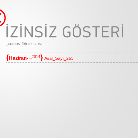
_serbest fikir mecrası
{
}
_2014
Haziran-
Asal_Sayı_263