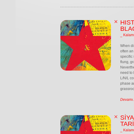
HIS
BLA
_ Kalam
When dis
often an 
specific
flung, g
Neverthe
need to 
L/N/L co
phase an
grassroo
Devamı..
SİYA
TAR
_ Kalam