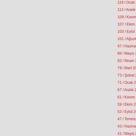
119 / Ocak
113 / Aralı
109 / Kası
107 / Ekim
103 / Eylül
101 / Ağus
97 / Hazir
89 / Mayıs
83 / Nisan
79 / Mart 
73 / Şubat
71 / Ocak 
67 / Aralık
61 / Kasım
59 / Ekim 
53 / Eylül 
47 / Temm
43 / Hazir
41 / Mayıs