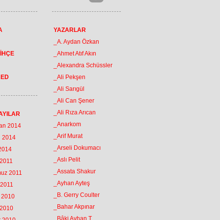
A
YAZARLAR
_A. Aydan Özkan
İHÇE
_Ahmet Atıf Akın
_Alexandra Schüssler
RED
_Ali Pekşen
_Ali Sarıgül
_Ali Can Şener
_Ali Rıza Arıcan
AYILAR
_Anarkom
ran 2014
_Arif Murat
n 2014
_Arseli Dokumacı
 2014
_Aslı Pelit
 2011
_Assata Shakur
muz 2011
_Ayhan Ayteş
 2011
_B. Gerry Coulter
k 2010
_Bahar Akpınar
 2010
_Bâki Ayhan T.