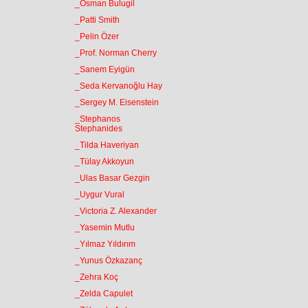
_Osman Bulugil
_Patti Smith
_Pelin Özer
_Prof. Norman Cherry
_Sanem Eyigün
_Seda Kervanoğlu Hay
_Sergey M. Eisenstein
_Stephanos
Stephanides
_Tilda Haveriyan
_Tülay Akkoyun
_Ulas Basar Gezgin
_Uygur Vural
_Victoria Z. Alexander
_Yasemin Mutlu
_Yılmaz Yıldırım
_Yunus Özkazanç
_Zehra Koç
_Zelda Capulet