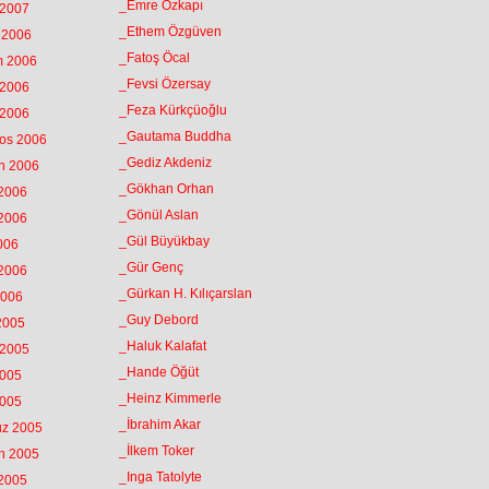
_Emre Özkapı
 2007
_Ethem Özgüven
k 2006
_Fatoş Öcal
m 2006
_Fevsi Özersay
 2006
_Feza Kürkçüoğlu
 2006
_Gautama Buddha
tos 2006
_Gediz Akdeniz
an 2006
_Gökhan Orhan
 2006
_Gönül Aslan
 2006
_Gül Büyükbay
2006
_Gür Genç
 2006
_Gürkan H. Kılıçarslan
2006
_Guy Debord
 2005
_Haluk Kalafat
 2005
_Hande Öğüt
2005
_Heinz Kimmerle
2005
_İbrahim Akar
uz 2005
_İlkem Toker
an 2005
_Inga Tatolyte
 2005