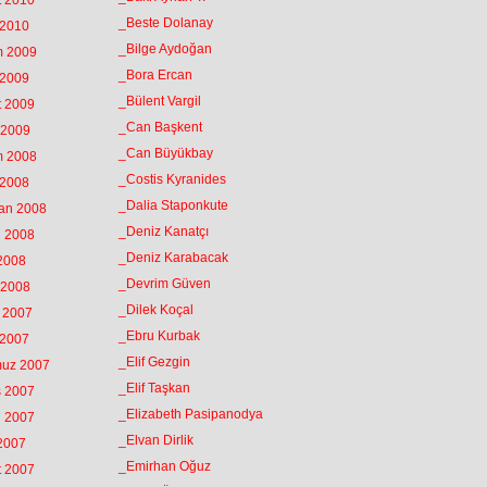
t 2010
_Beste Dolanay
 2010
_Bilge Aydoğan
m 2009
_Bora Ercan
 2009
_Bülent Vargil
t 2009
_Can Başkent
 2009
_Can Büyükbay
m 2008
_Costis Kyranides
 2008
_Dalia Staponkute
ran 2008
_Deniz Kanatçı
n 2008
_Deniz Karabacak
 2008
_Devrim Güven
 2008
_Dilek Koçal
k 2007
_Ebru Kurbak
 2007
_Elif Gezgin
muz 2007
_Elif Taşkan
s 2007
_Elizabeth Pasipanodya
n 2007
_Elvan Dirlik
 2007
_Emirhan Oğuz
t 2007