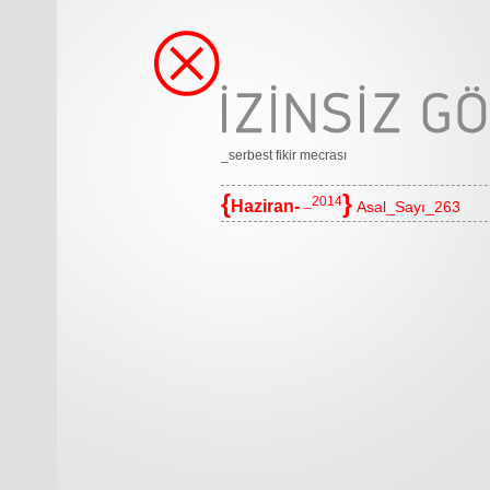
_serbest fikir mecrası
{
}
_2014
Haziran-
Asal_Sayı_263