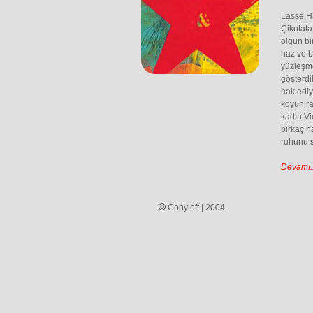
Lasse Ha
Çikolata
ölgün b
haz ve b
yüzleşme
gösterdi
hak edi
köyün ra
kadın Vi
birkaç h
ruhunu s
Devamı..
Copyleft | 2004