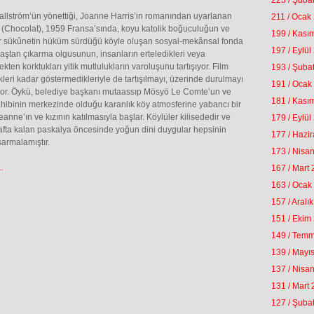
223 / Şuba
llström’ün yönettiği, Joanne Harris’in romanından uyarlanan
211 / Ocak
 (Chocolat), 1959 Fransa’sında, koyu katolik boğuculuğun ve
199 / Kası
ir sükûnetin hüküm sürdüğü köyle oluşan sosyal-mekânsal fonda
197 / Eylül
aştan çıkarma olgusunun, insanların erteledikleri veya
kten korktukları yitik mutlulukların varoluşunu tartışıyor. Film
193 / Şuba
kleri kadar göstermedikleriyle de tartışılmayı, üzerinde durulmayı
191 / Ocak
yor. Öykü, belediye başkanı mutaassıp Mösyö Le Comte’un ve
181 / Kası
hibinin merkezinde olduğu karanlık köy atmosferine yabancı bir
eanne’ın ve kızının katılmasıyla başlar. Köylüler kilisededir ve
179 / Eylül
afta kalan paskalya öncesinde yoğun dini duygular hepsinin
177 / Hazi
armalamıştır.
173 / Nisa
.
167 / Mart
163 / Ocak
157 / Aralı
151 / Ekim
149 / Tem
139 / Mayı
137 / Nisa
131 / Mart
127 / Şuba