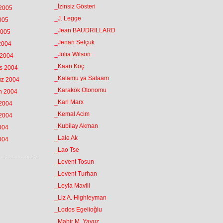
_İzinsiz Gösteri
 2005
_J. Legge
2005
_Jean BAUDRILLARD
2005
_Jenan Selçuk
 2004
_Julia Wilson
 2004
_Kaan Koç
os 2004
_Kalamu ya Salaam
uz 2004
_Karakök Otonomu
an 2004
_Karl Marx
 2004
_Kemal Acim
 2004
_Kubilay Akman
2004
_Lale Ak
2004
_Lao Tse
_Levent Tosun
_Levent Turhan
_Leyla Mavili
_Liz A. Highleyman
_Lodos Egelioğlu
_Mahir M. Yavuz