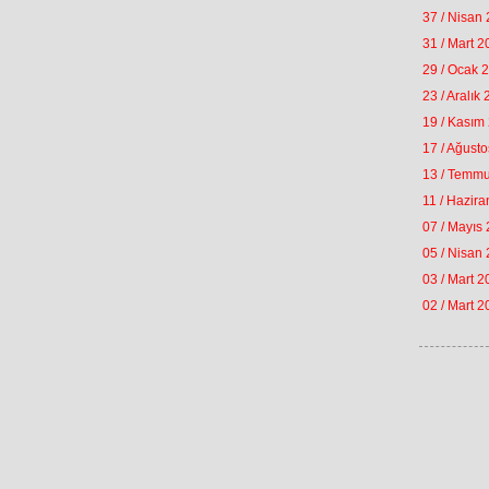
37 / Nisan
31 / Mart 
29 / Ocak 
23 / Aralık
19 / Kasım
17 / Ağust
13 / Temm
11 / Hazir
07 / Mayıs
05 / Nisan
03 / Mart 
02 / Mart 