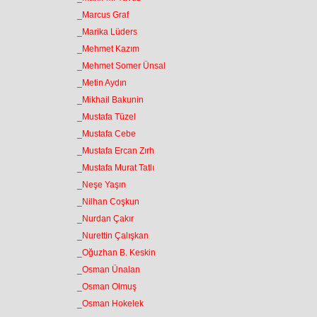
_Marcus Graf
_Marika Lüders
_Mehmet Kazım
_Mehmet Somer Ünsal
_Metin Aydın
_Mikhail Bakunin
_Mustafa Tüzel
_Mustafa Cebe
_Mustafa Ercan Zırh
_Mustafa Murat Tatlı
_Neşe Yaşın
_Nilhan Coşkun
_Nurdan Çakır
_Nurettin Çalışkan
_Oğuzhan B. Keskin
_Osman Ünalan
_Osman Olmuş
_Osman Hokelek