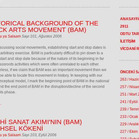
ANASAYF
TORICAL BACKGROUND OF THE
2911
CK ARTS MOVEMENT (BAM)
ODTU TAR
u ya Salaam
Sayı 101, Ağustos 2006
İLETİŞİM
cussing social movements, establishing start and stop dates is
VİCDANİ 
arbitrary exercise. BAM is particularly difficult to pin down to a
 start and stop date because of the nature of its beginning in far
rassroots activities which were often unrelated to each other.
less, if we claim that BAM was an important movement then we
ÖNCEKİ S
be able to locate this movement in history. In keeping with our
263 / Hazi
nceptual model, I mark the beginning point of BAM in the national
d the end point of BAM in the disruption/decline of the second
257 / Nisa
ts phase.
251 / Mart
241 / Eylül
.
239 / Tem
233 / Ocak
Hİ SANAT AKIMI'NIN (BAM)
229 / Aralı
İHSEL KÖKENİ
227 / Ekim
u ya Salaam
Sayı 103, Eylül 2006