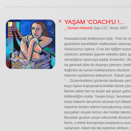
YAŞAM 'COACH'U !...
_ Osman Hokelek
Sayı 137, Nisan 2007
Havaalanında bekliyorum öyle. Yine sis var
gazeteleri basıldıkları matbaalara varınc
öldürüyoruz öylece. O an biri içtiğim suyu
söylerim; elimdeki şişenin etiketini dahi, 
olmadığına varıncaya kadar inceledim. Ola
ha gelecek diye de dışarıya çıkmıyor, bekl
bağıntısı da sunan kafetaryasına oturdum. 
internet sayfalarına bakıyorum. Sabah gaz
“….Düzenledikleri günlerde dedikodu yeri
koçu Aşkım Kapışmak'la birlikte börek çörek
Benim aklım her ne kadar adı geçen şahsın
kilitlendiğim nokta ‘Yasam Koçu’ tanımlama
tutup haberin devamını okumak için tıkladı
hepsinin birden ellerini kavuşturmuş vaziy
parçadan oluşan kırmızı deri koltuk takımını
Buradan grubun sosyo-ekonomik düzeyini 
tümü, o erkek konuşmaya başlayınca susuyo
sallanıyor. Adam tek tek kadınları dinliyor,