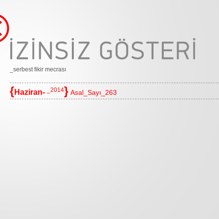
_serbest fikir mecrası
{
}
_2014
Haziran-
Asal_Sayı_263