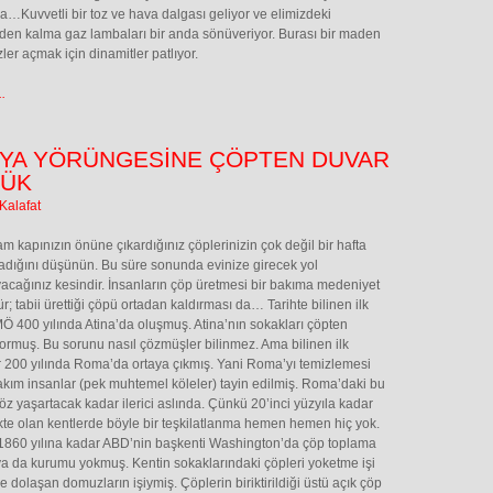
la…Kuvvetli bir toz ve hava dalgası geliyor ve elimizdeki
en kalma gaz lambaları bir anda sönüveriyor. Burası bir maden
zler açmak için dinamitler patlıyor.
.
YA YÖRÜNGESİNE ÇÖPTEN DUVAR
ÜK
Kalafat
m kapınızın önüne çıkardığınız çöplerinizin çok değil bir hafta
dığını düşünün. Bu süre sonunda evinize girecek yol
cağınız kesindir. İnsanların çöp üretmesi bir bakıma medeniyet
r; tabii ürettiği çöpü ortadan kaldırması da… Tarihte bilinen ilk
Ö 400 yılında Atina’da oluşmuş. Atina’nın sokakları çöpten
ormuş. Bu sorunu nasıl çözmüşler bilinmez. Ama bilinen ilk
 200 yılında Roma’da ortaya çıkmış. Yani Roma’yı temizlemesi
 takım insanlar (pek muhtemel köleler) tayin edilmiş. Roma’daki bu
öz yaşartacak kadar ilerici aslında. Çünkü 20’inci yüzyıla kadar
te olan kentlerde böyle bir teşkilatlanma hemen hemen hiç yok.
1860 yılına kadar ABD’nin başkenti Washington’da çöp toplama
ya da kurumu yokmuş. Kentin sokaklarındaki çöpleri yoketme işi
e dolaşan domuzların işiymiş. Çöplerin biriktirildiği üstü açık çöp