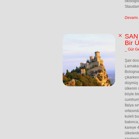
ökologis
Staudamm
Devamı..
SAN 
Bir 
_ Gür G
Şair dos
Larnaka
Bologna
çıkarken
düşmüş b
ülkenin s
böyle bi
cumhuriye
İtalya sı
ortasınd
kuleli b
bakınca,
kareye 4
ülkelerd
sayılıyo