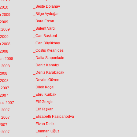
t 2010
_Beste Dolanay
 2010
_Bilge Aydoğan
m 2009
_Bora Ercan
 2009
_Bülent Vargil
t 2009
_Can Başkent
 2009
_Can Büyükbay
m 2008
_Costis Kyranides
 2008
_Dalia Staponkute
ran 2008
_Deniz Kanatçı
n 2008
_Deniz Karabacak
 2008
_Devrim Güven
 2008
_Dilek Koçal
k 2007
_Ebru Kurbak
 2007
_Elif Gezgin
muz 2007
_Elif Taşkan
s 2007
_Elizabeth Pasipanodya
n 2007
_Elvan Dirlik
 2007
_Emirhan Oğuz
t 2007