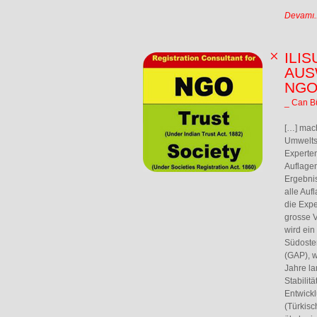
Devamı..
ILI
AUS
NGO
_ Can B
[…] mach
Umwelts
Experten
Auflage
Ergebnis
alle Auf
die Expe
grosse V
wird ein
Südosten
(GAP), 
Jahre la
Stabilit
Entwick
(Türkisc