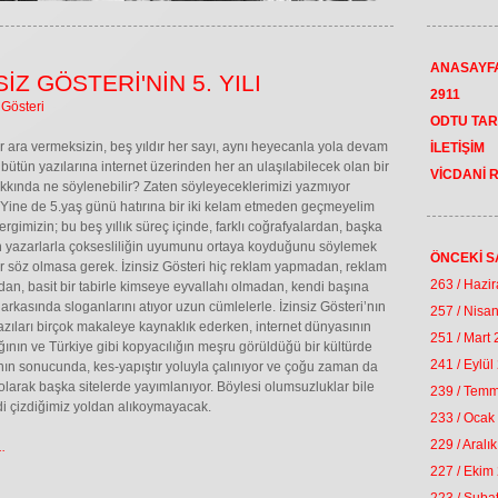
ANASAYF
SİZ GÖSTERİ'NİN 5. YILI
2911
 Gösteri
ODTU TAR
ır ara vermeksizin, beş yıldır her sayı, aynı heyecanla yola devam
İLETİŞİM
bütün yazılarına internet üzerinden her an ulaşılabilecek olan bir
VİCDANİ 
kkında ne söylenebilir? Zaten söyleyeceklerimizi yazmıyor
ine de 5.yaş günü hatırına bir iki kelam etmeden geçmeyelim
ergimizin; bu beş yıllık süreç içinde, farklı coğrafyalardan, başka
n yazarlarla çoksesliliğin uyumunu ortaya koyduğunu söylemek
ÖNCEKİ S
r söz olmasa gerek. İzinsiz Gösteri hiç reklam yapmadan, reklam
263 / Hazi
an, basit bir tabirle kimseye eyvallahı olmadan, kendi başına
 arkasında sloganlarını atıyor uzun cümlelerle. İzinsiz Gösteri’nın
257 / Nisa
zıları birçok makaleye kaynaklık ederken, internet dünyasının
251 / Mart
ığının ve Türkiye gibi kopyacılığın meşru görüldüğü bir kültürde
241 / Eylül
n sonucunda, kes-yapıştır yoluyla çalınıyor ve çoğu zaman da
olarak başka sitelerde yayımlanıyor. Böylesi olumsuzluklar bile
239 / Tem
di çizdiğimiz yoldan alıkoymayacak.
233 / Ocak
229 / Aralı
.
227 / Ekim