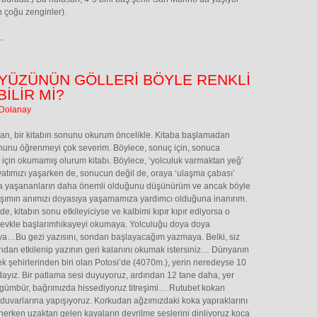
n çoğu zenginler).
.
YÜZÜNÜN GÖLLERİ BÖYLE RENKLİ
İLİR Mİ?
 Dolanay
n, bir kitabın sonunu okurum öncelikle. Kitaba başlamadan
nunu öğrenmeyi çok severim. Böylece, sonuç için, sonuca
için okumamış olurum kitabı. Böylece, ‘yolculuk varmaktan yeğ’
yatımızı yaşarken de, sonucun değil de, oraya ‘ulaşma çabası’
da yaşananların daha önemli olduğunu düşünürüm ve ancak böyle
aşımın anımızı doyasıya yaşamamıza yardımcı olduğuna inanırım.
de, kitabın sonu etkileyiciyse ve kalbimi kıpır kıpır ediyorsa o
evkle başlarımhikayeyi okumaya. Yolculuğu doya doya
a…Bu gezi yazısını, sondan başlayacağım yazmaya. Belki, siz
dan etkilenip yazının geri kalanını okumak istersiniz… Dünyanın
k şehirlerinden biri olan Potosi’de (4070m.), yerin neredeyse 10
ndayız. Bir patlama sesi duyuyoruz, ardından 12 tane daha, yer
gümbür, bağrımızda hissediyoruz titreşimi… Rutubet kokan
 duvarlarına yapışıyoruz. Korkudan ağzımızdaki koka yapraklarını
ğnerken uzaktan gelen kayaların devrilme seslerini dinliyoruz koca