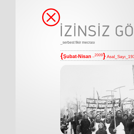
_serbest fikir mecrası
{
}
_2009
Şubat-Nisan
Asal_Sayı_19