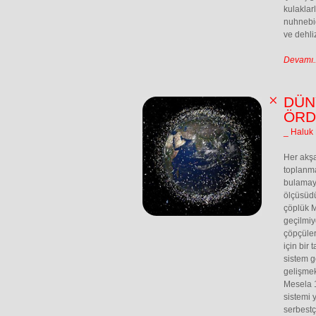
kulaklar
nuhnebid
ve dehli
Devamı..
DÜN
ÖRD
_ Haluk 
Her akşa
toplanma
bulamaya
ölçüsüdü
çöplük M
geçilmiy
çöpçüler
için bir
sistem g
gelişmek
Mesela 
sistemi 
serbestç