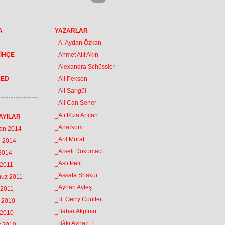
A
YAZARLAR
_A. Aydan Özkan
İHÇE
_Ahmet Atıf Akın
_Alexandra Schüssler
RED
_Ali Pekşen
_Ali Sarıgül
_Ali Can Şener
_Ali Rıza Arıcan
AYILAR
_Anarkom
ran 2014
_Arif Murat
n 2014
_Arseli Dokumacı
 2014
_Aslı Pelit
 2011
_Assata Shakur
muz 2011
_Ayhan Ayteş
 2011
_B. Gerry Coulter
k 2010
_Bahar Akpınar
 2010
_Bâki Ayhan T.