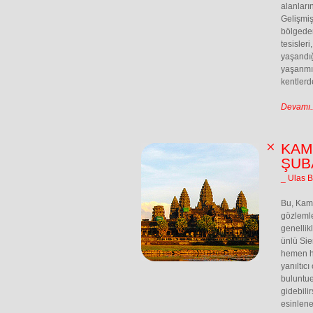
alanları
Gelişmiş
bölgeden
tesisler
yaşandığ
yaşanmı
kentlerd
Devamı..
KAM
ŞUB
_ Ulas 
Bu, Kamb
gözleml
genellik
ünlü Sie
hemen he
yanıltıc
buluntue
gidebili
esinlene