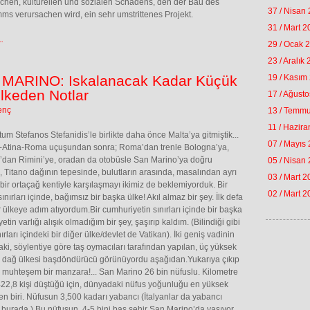
chen, kulturellen und sozialen Schadens, den der Bau des
37 / Nisan
s verursachen wird, ein sehr umstrittenes Projekt.
31 / Mart 
.
29 / Ocak 
23 / Aralık
MARINO: Iskalanacak Kadar Küçük
19 / Kasım
Ülkeden Notlar
17 / Ağust
enç
13 / Temm
11 / Hazir
tum Stefanos Stefanidis’le birlikte daha önce Malta’ya gitmiştik...
07 / Mayıs
-Atina-Roma uçuşundan sonra; Roma’dan trenle Bologna’ya,
’dan Rimini’ye, oradan da otobüsle San Marino’ya doğru
05 / Nisan
, Titano dağının tepesinde, bulutların arasında, masalından ayrı
03 / Mart 
ir ortaçağ kentiyle karşılaşmayı ikimiz de beklemiyorduk. Bir
02 / Mart 
ınırları içinde, bağımsız bir başka ülke! Akıl almaz bir şey. İlk defa
r ülkeye adım atıyordum.Bir cumhuriyetin sınırları içinde bir başka
tin varlığı alışık olmadığım bir şey, şaşırıp kaldım. (Bilindiği gibi
nırları içindeki bir diğer ülke/devlet de Vatikan). İki geniş vadinin
aki, söylentiye göre taş oymacıları tarafından yapılan, üç yüksek
u dağ ülkesi başdöndürücü görünüyordu aşağıdan.Yukarıya çıkıp
 muhteşem bir manzara!... San Marino 26 bin nüfuslu. Kilometre
22,8 kişi düştüğü için, dünyadaki nüfus yoğunluğu en yüksek
en biri. Nüfusun 3,500 kadarı yabancı (İtalyanlar da yabancı
r burada.) Bu nüfusun, 4-5 bini baş şehir San Marino’da yaşıyor