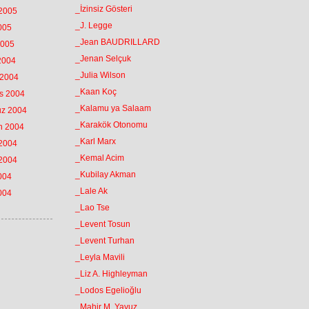
_İzinsiz Gösteri
 2005
_J. Legge
2005
_Jean BAUDRILLARD
2005
_Jenan Selçuk
 2004
_Julia Wilson
 2004
_Kaan Koç
os 2004
_Kalamu ya Salaam
uz 2004
_Karakök Otonomu
an 2004
_Karl Marx
 2004
_Kemal Acim
 2004
_Kubilay Akman
2004
_Lale Ak
2004
_Lao Tse
_Levent Tosun
_Levent Turhan
_Leyla Mavili
_Liz A. Highleyman
_Lodos Egelioğlu
_Mahir M. Yavuz