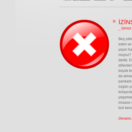
İZİN
_ İzinsiz
Beş yıld
eden ve 
yayın ha
muyuz? Y
dedik. D
dillerde
büyük bi
da almad
pankartı
özgün ya
kolaycıl
yaşamanı
imzasız 
bizi ken
Devamı..