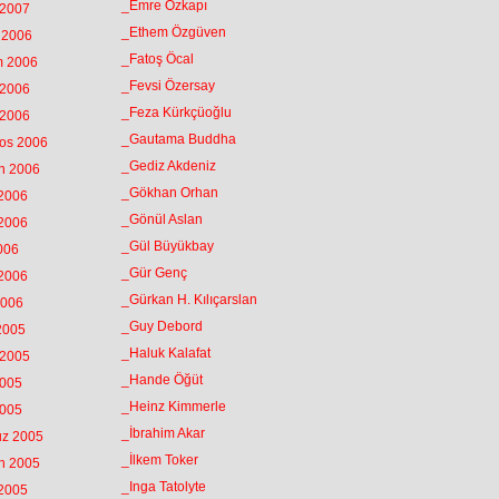
_Emre Özkapı
 2007
_Ethem Özgüven
k 2006
_Fatoş Öcal
m 2006
_Fevsi Özersay
 2006
_Feza Kürkçüoğlu
 2006
_Gautama Buddha
tos 2006
_Gediz Akdeniz
an 2006
_Gökhan Orhan
 2006
_Gönül Aslan
 2006
_Gül Büyükbay
2006
_Gür Genç
 2006
_Gürkan H. Kılıçarslan
2006
_Guy Debord
 2005
_Haluk Kalafat
 2005
_Hande Öğüt
2005
_Heinz Kimmerle
2005
_İbrahim Akar
uz 2005
_İlkem Toker
an 2005
_Inga Tatolyte
 2005