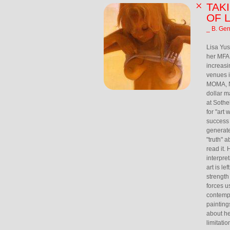
TAK
OF 
_ B. Ger
Lisa Yus
her MFA 
increasi
venues i
MOMA, Ne
dollar m
at Sothe
for "art
success 
generate
"truth" 
read it.
interpre
art is l
strength 
forces u
contempo
painting
about he
limitati