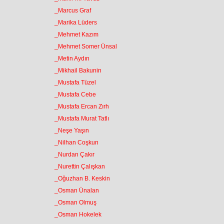
_Marcus Graf
_Marika Lüders
_Mehmet Kazım
_Mehmet Somer Ünsal
_Metin Aydın
_Mikhail Bakunin
_Mustafa Tüzel
_Mustafa Cebe
_Mustafa Ercan Zırh
_Mustafa Murat Tatlı
_Neşe Yaşın
_Nilhan Coşkun
_Nurdan Çakır
_Nurettin Çalışkan
_Oğuzhan B. Keskin
_Osman Ünalan
_Osman Olmuş
_Osman Hokelek