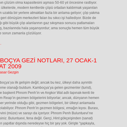
nın çözüm olma kapasitesini aşması 50-60 yıl öncesine rastlıyor.
 ülkelerde, modern kentlerde çöpü ortadan kaldırmak yaşanılan
 uzakta bir yerlere atmaktan fazla bir anlama geliyor; çöp yakma
i, geri dönüşüm merkezleri falan bu sıkıcı işi hallediyor. Bizde de
ı gibi büyük çöp alanlarının gaz sıkışması sonucu patlamaları
ş, bazılarında hala yaşanıyordur; ama sonuçta hemen tüm büyük
e sorun zamanla çözülüyor.
.
BOÇYA GEZİ NOTLARI, 27 OCAK-1
AT 2009
Basar Gezgin
oçya’ya ilk gelişim değil; ancak bu kez, ülkeyi daha ayrıntılı
eme olanağı buldum. Kamboçya’ya gelen gezmenler (turist),
le başkent Phnom Penh’in ve Angkor Wat adlı tapınak-kenti ile
m Reap’in gezmen bölgelerini biliyorlar; ancak, dünyanın hemen
r yerinde olduğu gibi, gezmen bölgeleri, bir ülkeyi anlamada
ı olabiliyor. Phnom Penh’in gezmen bölgesi, ırmağın kıyısı. Burası,
vini (müze) ve sarayı da içeriyor. Phnom Penh Buluntuevi’ne
rsiniz. Buluntuevi, fena değil. Gerçi, Hint gökçeişinden (sanat)
n yapıtlar dışında neredeyse hiç bir şey yok. Girişte “şapkayla,