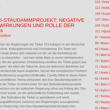
119 / Ocak
.
113 / Aralı
109 / Kası
SU-STAUDAMMPROJEKT: NEGATIVE
107 / Ekim
WIRKUNGEN UND ROLLE DER
103 / Eylül
s
101 / Ağus
üyükbay
97 / Hazir
89 / Mayıs
­ten die Regierungen der Türkei 153 Auflagen in den Bereichen
chutz, Kulturgüterschutz und Umsiedelung. Ein Team von
83 / Nisan
 reiste letz­tes Jahr zweimal vor Ort, um die Einhaltung der
79 / Mart 
n zu überprüfen – und kam beide Male zu einem verheerenden
73 / Şubat
: Bei der geplanten Umsiedelung verstiess die Türkei gegen fast
lagen. Vor allem die Tatsache, dass die türkischen Behör­den auf
71 / Ocak 
rtenberichte kaum rea­gierten, hat bei den europäischen Partnern
67 / Aralık
erstimmung ausgelöst (Strittmatter, Cavelty 2008) In dieser Arbeit
61 / Kasım
 umstrittenes Thema behandelt: das Ilisu-Staudammprojekt im
 der Türkei. Es bildet einen Teil des Südostanatolienprojekts
59 / Ekim 
welches von der türkischen Regierung schon am Anfang des 70er
53 / Eylül 
nciert wurde, um die wirtschaftliche Entwicklung und soziale
47 / Temm
ät des Südostens der Türkei zu garantieren und somit
lungsdifferenzen zwischen den Regierungen auszugleichen
43 / Hazir
he Regierung). Das Ilisu-Staudammprojekt ist wegen des
41 / Mayıs