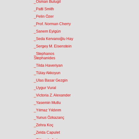
_Osman Bulugil
_Patti Smith
_Pelin Özer
_Prof. Norman Cherry
_Sanem Eyigün
_Seda Kervanoğlu Hay
_Sergey M. Eisenstein
_Stephanos
Stephanides
_Tilda Haveriyan
_Tülay Akkoyun
_Ulas Basar Gezgin
_Uygur Vural
_Victoria Z. Alexander
_Yasemin Mutlu
_Yılmaz Yıldırım
_Yunus Özkazanç
_Zehra Koç
_Zelda Capulet