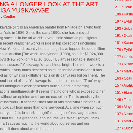
223 / Şuba
ING A LONGER LOOK AT THE ART
211 / Ocak
LISA YUSKAVAGE
199 / Kası
ry Coulter
197 / Eylül
kavage (47) is an American painter from Philadelphia who took
193 / Şuba
at Yale in 1986. Since the early 1990s she has enjoyed
191 / Ocak
ng success in the art world: several solo shows in prestigious
181 / Kası
n recent years; her works reside in top collections (including
w York); and recently her paintings have topped the one million
179 / Eylül
ark at auction [The work Honeymoon (1988), sold for $1,024,000
177 / Hazi
by's (New York) on May 10, 2006]. By any reasonable standard
173 / Nisa
 world success" Yuskavage's star shines bright. I think her work is a
which is very much deserved as much for the discussions it has
167 / Mart
d as for what is skillfully enacts on its canvases (oil on linen). The
163 / Ocak
about the art of Lisa Yuskavage is that there is no one "True" way to
157 / Aralı
 Her ambiguous work generates multiple and intersecting
tations simultaneously. It seems that no one who is exposed to her
151 / Ekim
eft without an opinion and I am no exception. This is precisely the
149 / Tem
of her work - it accomplishes one of arts most vital functions - it
139 / Mayı
s look at it from more than one viewpoint. At a time when so much
rary art fails to spark thoughtful dialogue Yuskavage makes
137 / Nisa
s that tell us a great deal about ourselves. What I (or you) think
131 / Mart
r art says as much to the world about ourselves and our
127 / Şuba
ons as it does about what she paints.