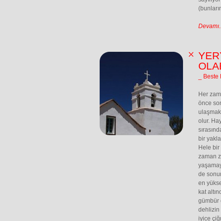
(bunları
Devamı..
YER
OLAB
_ Beste
Her zama
önce so
ulaşmak 
olur. Ha
sırasın
bir yakl
Hele bir 
zaman z
yaşamay
de sonun
en yükse
kat altı
gümbür 
dehlizin
iyice çi