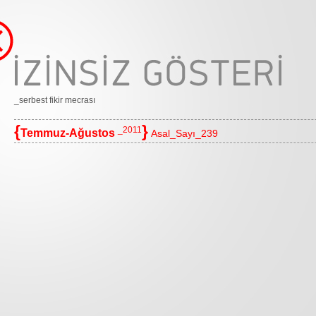
_serbest fikir mecrası
{
}
_2011
Temmuz-Ağustos
Asal_Sayı_239