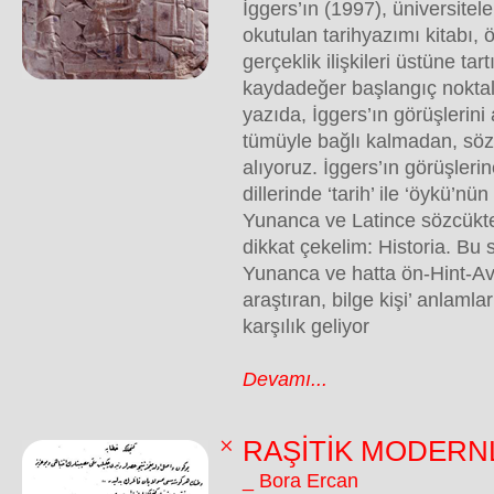
İggers’ın (1997), üniversitele
okutulan tarihyazımı kitabı, 
gerçeklik ilişkileri üstüne tar
kaydadeğer başlangıç noktal
yazıda, İggers’ın görüşlerini
tümüyle bağlı kalmadan, sözk
alıyoruz. İggers’ın görüşle
dillerinde ‘tarih’ ile ‘öykü’nün
Yunanca ve Latince sözcükt
dikkat çekelim: Historia. Bu 
Yunanca ve hatta ön-Hint-Avr
araştıran, bilge kişi’ anlaml
karşılık geliyor
Devamı...
RAŞİTİK MODERN
_ Bora Ercan