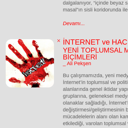
dalgalanıyor, “içinde beyaz s
masal”ın sisli koridorunda ile
Devamı...
İNTERNET ve HAC
YENİ TOPLUMSAL 
BİÇİMLERİ
_ Ali Pekşen
Bu çalışmamızda, yeni medy
İnternet’in toplumsal ve poli
alanlarında genel iktidar yap
gruplarına, geleneksel medya
olanaklar sağladığı, İnternet’
değiştirmesi/geliştirmesinin b
mücadelelerin alanı olan kam
etkilediği, varolan toplumsal