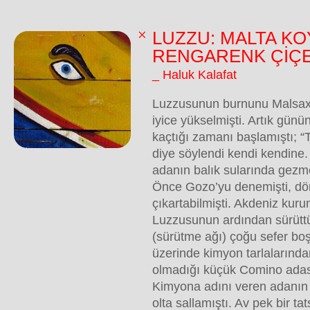
LUZZU: MALTA KO
RENGARENK ÇİÇE
_ Haluk Kalafat
Luzzusunun burnunu Malsaxl
iyice yükselmişti. Artık günün
kaçtığı zamanı başlamıştı; “T
diye söylendi kendi kendine. 
adanın balık sularında gezm
Önce Gozo’yu denemişti, dör
çıkartabilmişti. Akdeniz kur
Luzzusunun ardından sürütt
(sürütme ağı) çoğu sefer bo
üzerinde kimyon tarlalarında
olmadığı küçük Comino adas
Kimyona adını veren adanın 
olta sallamıştı. Av pek bir ta