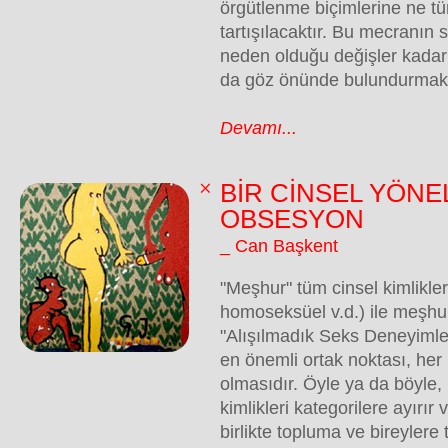
örgütlenme biçimlerine ne tür 
tartışılacaktır. Bu mecranın
neden olduğu değişler kadar 
da göz önünde bulundurmak 
Devamı...
BİR CİNSEL YÖNE
OBSESYON
_ Can Başkent
"Meşhur" tüm cinsel kimlikle
homoseksüel v.d.) ile meşhu
"Alışılmadık Seks Deneyimler
en önemli ortak noktası, her 
olmasıdır. Öyle ya da böyle, 
kimlikleri kategorilere ayırır 
birlikte topluma ve bireyler