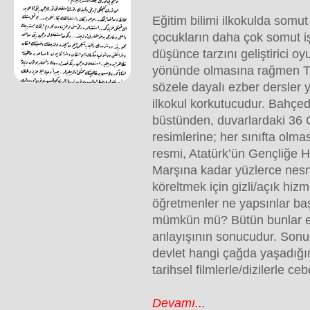
Eğitim bilimi ilkokulda som
çocukların daha çok somut işl
düşünce tarzını geliştirici oyu
yönünde olmasına rağmen Tür
sözele dayalı ezber dersler 
ilkokul korkutucudur. Bahçed
büstünden, duvarlardaki 36 
resimlerine; her sınıfta olma
resmi, Atatürk’ün Gençliğe Hi
Marşına kadar yüzlerce nesn
köreltmek için gizli/açık hizm
öğretmenler ne yapsınlar baş
mümkün mü? Bütün bunlar elb
anlayışının sonucudur. Sonu
devlet hangi çağda yaşadığın
tarihsel filmlerle/dizilerle cebe
Devamı...