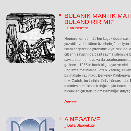
BULANIK MANTIK MAT
BULANDIRIR MI?
_ Can Başkent
Hepimiz, örneğin 25'ten küçük doğal sayıla
yazabilir ve bu küme üzerinde, fonksiyon 
işlemler gerçekleştirebiliriz. Aynı şekilde
çiftlerin sayısını da basit sayma işlemiyle 
sayıları belirlemeye ya da apartmanımızdaki
gelince…1965'te İranlı bilgisayar ve elektr
(İngilizce metinlerde Lotfi A. Zadeh), Bula
bir makale yayınladı. Berkeley Kaliforniya
L. A. Zadeh, bu tarihin dört yıl öncesinde, 
makalesinde “olasılık dağılımıyla tanımla
nicelikler için farklı bir matematiğe” ihtiy
Devamı...
A NEGATIVE
_ Dalia Staponkute