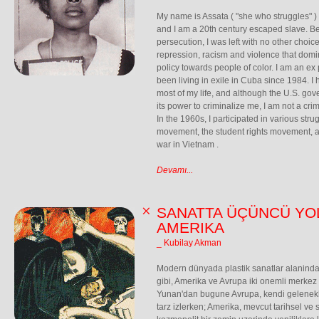
My name is Assata ( "she who struggles" ) 
and I am a 20th century escaped slave. 
persecution, I was left with no other choice 
repression, racism and violence that dom
policy towards people of color. I am an ex p
been living in exile in Cuba since 1984. I h
most of my life, and although the U.S. go
its power to criminalize me, I am not a cri
In the 1960s, I participated in various stru
movement, the student rights movement, 
war in Vietnam .
Devamı...
SANATTA ÜÇÜNCÜ YOL
AMERIKA
_ Kubilay Akman
Modern dünyada plastik sanatlar alaninda
gibi, Amerika ve Avrupa iki onemli merkez 
Yunan'dan bugune Avrupa, kendi gelenekler
tarz izlerken; Amerika, mevcut tarihsel ve 