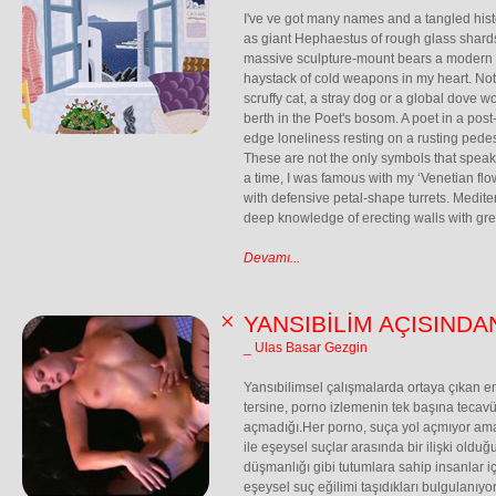
I've ve got many names and a tangled hist
as giant Hephaestus of rough glass shards 
massive sculpture-mount bears a modern n
haystack of cold weapons in my heart. N
scruffy cat, a stray dog or a global dove wo
berth in the Poet's bosom. A poet in a post
edge loneliness resting on a rusting pedes
These are not the only symbols that speak
a time, I was famous with my ‘Venetian flowe
with defensive petal-shape turrets. Medite
deep knowledge of erecting walls with gre
Devamı...
YANSIBİLİM AÇISIND
_ Ulas Basar Gezgin
Yansıbilimsel çalışmalarda ortaya çıkan e
tersine, porno izlemenin tek başına tecavü
açmadığı.Her porno, suça yol açmıyor ama 
ile eşeysel suçlar arasında bir ilişki oldu
düşmanlığı gibi tutumlara sahip insanlar i
eşeysel suç eğilimi taşıdıkları bulgulanıyor