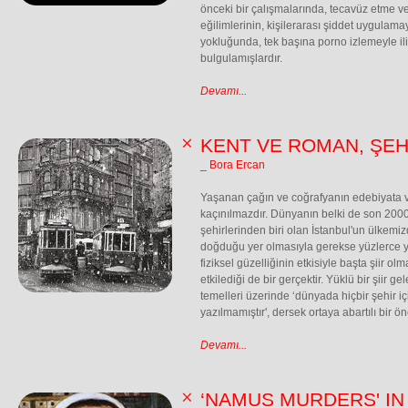
önceki bir çalışmalarında, tecavüz etme 
eğilimlerinin, kişilerarası şiddet uygulama
yokluğunda, tek başına porno izlemeyle ili
bulgulamışlardır.
Devamı...
KENT VE ROMAN, ŞEHİ
_ Bora Ercan
Yaşanan çağın ve coğrafyanın edebiyata 
kaçınılmazdır. Dünyanın belki de son 2000
şehirlerinden biri olan İstanbul'un ülkem
doğduğu yer olmasıyla gerekse yüzlerce yıll
fiziksel güzelliğinin etkisiyle başta şiir o
etkilediği de bir gerçektir. Yüklü bir şiir g
temelleri üzerinde ‘dünyada hiçbir şehir iç
yazılmamıştır', dersek ortaya abartılı bir
Devamı...
‘NAMUS MURDERS' IN