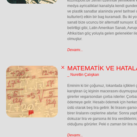
kozmopolit bir zemin uzerinde yeniliklere
medya ayricaliklari kanaliyla kendi gundem
ve plastik sanatlar alaninda yerel tarihsel d
kulturleri) etkin bir bag kuramadi. Bu iki 
sanati bize ucuncu bir alternatif sunuyor.
belirttigi gibi, Latin Amerikan Sanatı, Avrup
Afrika'dan göç yoluyla gelen gelenekler il
olmuştur.
Devamı...
MATEMATİK VE HATAL
_ Nurettin Çalışkan
Eminim ki bir çoğunuz, lokantada içtikler
karıştıran üç kişinin macerasını duymuşs
girerler vegarsondan çorba isterler. Çorbal
ödemeye gelir. Hesabı ödemek için herkes 
üstü olarak beş lira getirir. İki lirasını ga
birer liralarını ceplerine atarlar. Sonra yap
dokuzar lira ve garsona iki lira verdiklerin
olduğunu görürler. Peki o zaman bir lira 
Devamı...