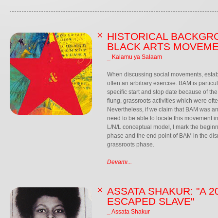
HISTORICAL BACKGR
BLACK ARTS MOVEME
_ Kalamu ya Salaam
When discussing social movements, establi
often an arbitrary exercise. BAM is particula
specific start and stop date because of the 
flung, grassroots activities which were oft
Nevertheless, if we claim that BAM was 
need to be able to locate this movement in 
L/N/L conceptual model, I mark the beginn
phase and the end point of BAM in the dis
grassroots phase.
Devamı...
ASSATA SHAKUR: "A 
ESCAPED SLAVE"
_ Assata Shakur