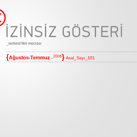
_serbest fikir mecrası
{
}
_2006
Ağustos-Temmuz
Asal_Sayı_101