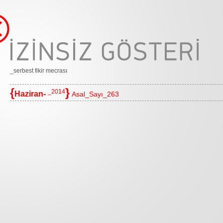
_serbest fikir mecrası
{
}
_2014
Haziran-
Asal_Sayı_263