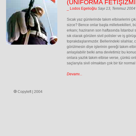
(ÜNİFORMA FETİŞİZMİ
_ Lodos Egelioğlu
Sayı 13, Temmuz 2004
Sıcak yaz günlerinde takım elbiselerini çı
sizce? Bence onlar başta milletvekilleri, 
erkanı; haziranın son haftasında İstanbul
sık olarak görülen sivil polisler ve iş gör
toprakdaşlarımızdır. Bellerindeki silahlar, c
görülmesin diye işlerinin gereği takım el
anlaşılabilir belki ama devletimiz bu konu
onlara yazlık takım elbise verse, çünkü onl
saçlarıyla sivil olmaktan çok bir tür normal 
Devamı...
Copyleft | 2004