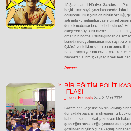
15 Şubat tarihli Hürriyet Gazetesinin Paza
başlıklı tam sayfa yazıda/haberde John Ho
ediliyordu. Bu kişinin en büyük özelliği, g
satırında vurgulandığı üzere cinsel organ
demek nedense tercih sebebi olmuş). Hürri
ekleyerek büyük bir hizmette de bulunmuş,
organının normal uzunluğundan da söz ed
konuda görüş alınmaması ise şaşırtıcı o
öyküsü verildikten sonra onun porno filmlere
Bu tam sayfa yazının imzası yok. Yazı ve re
kaynaktan alınmış; kaynağın yeri belli deği
Devamı...
BİR EĞİTİM POLİTİKA
İFLASI
_ Lodos Egelioğlu
Sayı 2, Mart 2004
Gazetelerin köşesine sıkışıp kalkmış bir h
dünyadaki başarısı, muhteşem Türk doktor
haberler kadar dikkat çekmeyen bir habe
geleceğini başka coğrafyalarda aramaya ça
gözünden büyük ölçüde kaçmış bir haber: 