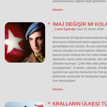
çıkarmamalarına rağmen tepki gösterirler.
Devamı...
İMAJ DEĞİŞİR Mİ KOL
_ Lodos Egelioğlu
Sayı 19, Kasım 2004
Televizyonda 30 Ağustos kutlamalarıyla ilg
televizyonu kullanarak daha organize bir
gerçekliğiyle yüz yüzeyiz. Bu yazı yayımda
izlemiş olacağız bu ünlü kişilerin militaris
toplum içinde olmasa bile her haber bülte
ekranında. Ayrıca asker derslerde, ders ki
zihinlere kazınıyor.. Çetin Altan akla geli
propagandası”. O zaman, yakında, örneğin 
şüpheli olan gümrük memurları da Türk gü
yıldönümü vesilesiyle bir kampanya başl
özel okula gidiyor
Devamı...
KRALLARIN ÜLKESİ TÜ