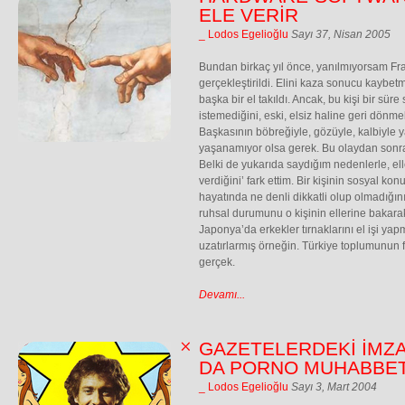
ELE VERİR
_ Lodos Egelioğlu
Sayı 37, Nisan 2005
Bundan birkaç yıl önce, yanılmıyorsam Fran
gerçekleştirildi. Elini kaza sonucu kaybetm
başka bir el takıldı. Ancak, bu kişi bir süre
istemediğini, eski, elsiz haline geri dönmek 
Başkasının böbreğiyle, gözüyle, kalbiyle y
yaşanamıyor olsa gerek. Bu olaydan sonra b
Belki de yukarıda saydığım nedenlerle, elle
verdiğini’ fark ettim. Bir kişinin sosyal ko
hayatında ne denli dikkatli olup olmadığını,
ruhsal durumunu o kişinin ellerine bakara
Japonya’da erkekler tırnaklarını el işi yapm
uzatırlarmış örneğin. Türkiye toplumunun fiz
gerçek.
Devamı...
GAZETELERDEKİ İMZA
DA PORNO MUHABBET
_ Lodos Egelioğlu
Sayı 3, Mart 2004