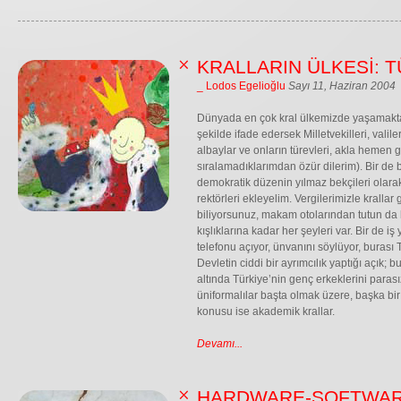
KRALLARIN ÜLKESİ: T
_ Lodos Egelioğlu
Sayı 11, Haziran 2004
Dünyada en çok kral ülkemizde yaşamaktadı
şekilde ifade edersek Milletvekilleri, valil
albaylar ve onların türevleri, akla hemen g
sıralamadıklarımdan özür dilerim). Bir de 
demokratik düzenin yılmaz bekçileri olarak
rektörleri ekleyelim. Vergilerimizle krallar 
biliyorsunuz, makam otolarından tutun da l
kışlıklarına kadar her şeyleri var. Bir de i
telefonu açıyor, ünvanını söylüyor, burası T
Devletin ciddi bir ayrımcılık yaptığı açık; b
altında Türkiye’nin genç erkeklerini paras
üniformalılar başta olmak üzere, başka bir
konusu ise akademik krallar.
Devamı...
HARDWARE-SOFTWARE