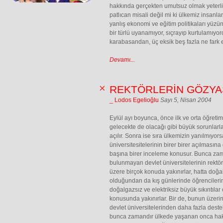
hakkında gerçekten umutsuz olmak yeterli 
patlıcan misali değil mi ki ülkemiz insanla
yanlış ekonomi ve eğitim politikaları yüz
bir türlü uyanamıyor, sıçrayıp kurtulamıyor
karabasandan, üç eksik beş fazla ne fark 
Devamı...
REKTÖRLERİN GÖZYA
_ Lodos Egelioğlu
Sayı 5, Nisan 2004
Eylül ayı boyunca, önce ilk ve orta öğret
gelecekte de olacağı gibi büyük sorunlarla,
açılır. Sonra ise sıra ülkemizin yanılmıyor
üniversitesitelerinin birer birer açılmasına g
başına birer inceleme konusur. Bunca za
bulunmayan devlet üniversitelerinin rektör
üzere birçok konuda yakınırlar, hatta doğal
olduğundan da kış günlerinde öğrencilerin
doğalgazsız ve elektriksiz büyük sıkıntılar
konusunda yakınırlar. Bir de, bunun üzerine
devlet üniversitelerinden daha fazla destek
bunca zamandır ülkede yaşanan onca haksı