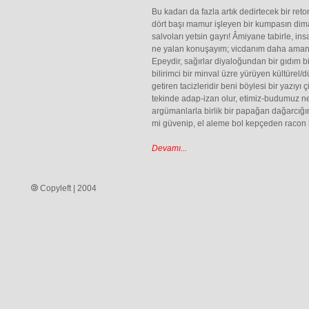
Bu kadarı da fazla artık dedirtecek bir ret
dört başı mamur işleyen bir kumpasın dim
salvoları yetsin gayrı! Âmiyane tabirle, i
ne yalan konuşayım; vicdanım daha aman v
Epeydir, sağırlar diyaloğundan bir gıdım 
bilirimci bir minval üzre yürüyen kültürel/
getiren tacizleridir beni böylesi bir yazıyı
tekinde adap-izan olur, etimiz-budumuz n
argümanlarla birlik bir papağan dağarcığ
mi güvenip, el aleme bol kepçeden racon k
Devamı...
Copyleft | 2004