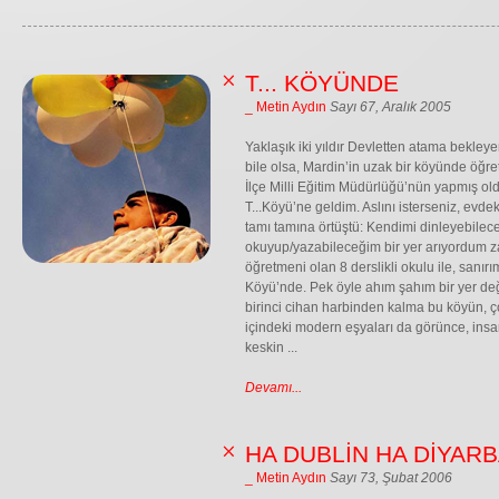
T... KÖYÜNDE
_ Metin Aydın
Sayı 67, Aralık 2005
Yaklaşık iki yıldır Devletten atama bekleye
bile olsa, Mardin’in uzak bir köyünde öğr
İlçe Milli Eğitim Müdürlüğü’nün yapmış ol
T...Köyü’ne geldim. Aslını isterseniz, ev
tamı tamına örtüştü: Kendimi dinleyebilec
okuyup/yazabileceğim bir yer arıyordum zat
öğretmeni olan 8 derslikli okulu ile, sanır
Köyü’nde. Pek öyle ahım şahım bir yer değ
birinci cihan harbinden kalma bu köyün, ç
içindeki modern eşyaları da görünce, insan
keskin ...
Devamı...
HA DUBLİN HA DİYARB
_ Metin Aydın
Sayı 73, Şubat 2006