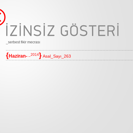
_serbest fikir mecrası
{
}
_2014
Haziran-
Asal_Sayı_263