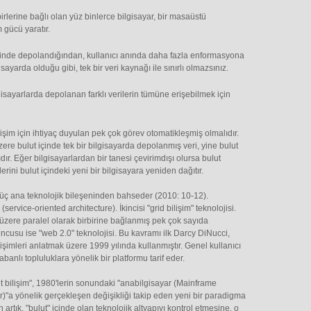
birlerine bağlı olan yüz binlerce bilgisayar, bir masaüstü
 gücü yaratır.
ut içinde depolandığından, kullanıcı anında daha fazla enformasyona
sayarda olduğu gibi, tek bir veri kaynağı ile sınırlı olmazsınız.
bilgisayarlarda depolanan farklı verilerin tümüne erişebilmek için
ilişim için ihtiyaç duyulan pek çok görev otomatikleşmiş olmalıdır.
re bulut içinde tek bir bilgisayarda depolanmış veri, yine bulut
dır. Eğer bilgisayarlardan bir tanesi çevirimdışı olursa bulut
lerini bulut içindeki yeni bir bilgisayara yeniden dağıtır.
 üç ana teknolojik bileşeninden bahseder (2010: 10-12).
service-oriented architecture). İkincisi "grid bilişim" teknolojisi.
 üzere paralel olarak birbirine bağlanmış pek çok sayıda
ncusu ise "web 2.0" teknolojisi. Bu kavramı ilk Darcy DiNucci,
işimleri anlatmak üzere 1999 yılında kullanmıştır. Genel kullanıcı
tabanlı topluluklara yönelik bir platformu tarif eder.
 bilişim", 1980'lerin sonundaki "anabilgisayar (Mainframe
r)"a yönelik gerçekleşen değişikliği takip eden yeni bir paradigma
artık, "bulut" içinde olan teknolojik altyapıyı kontrol etmesine, o