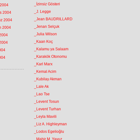
_İzinsiz Gösteri
 2004
_J. Legge
os 2004
_Jean BAUDRILLARD
uz 2004
_Jenan Selçuk
an 2004
_Julia Wilson
 2004
_Kaan Koç
 2004
_Kalamu ya Salaam
2004
_Karakök Otonomu
2004
_Karl Marx
_Kemal Acim
_Kubilay Akman
_Lale Ak
_Lao Tse
_Levent Tosun
_Levent Turhan
_Leyla Mavili
_Liz A. Highleyman
_Lodos Egelioğlu
_Mahir M. Yavuz