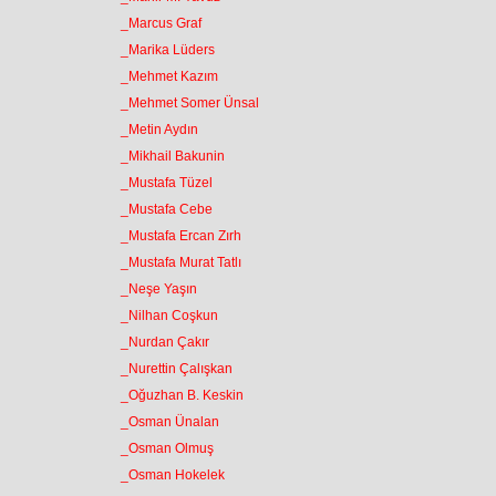
_Marcus Graf
_Marika Lüders
_Mehmet Kazım
_Mehmet Somer Ünsal
_Metin Aydın
_Mikhail Bakunin
_Mustafa Tüzel
_Mustafa Cebe
_Mustafa Ercan Zırh
_Mustafa Murat Tatlı
_Neşe Yaşın
_Nilhan Coşkun
_Nurdan Çakır
_Nurettin Çalışkan
_Oğuzhan B. Keskin
_Osman Ünalan
_Osman Olmuş
_Osman Hokelek