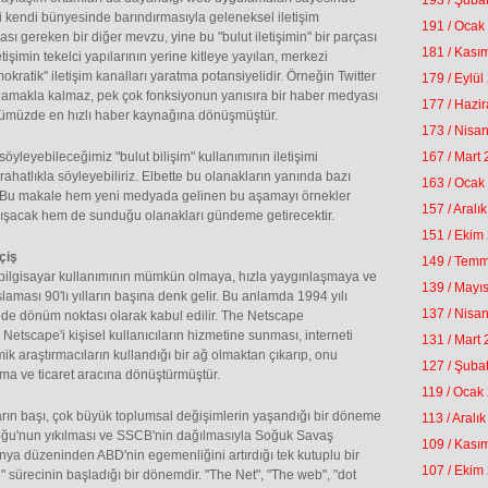
193 / Şuba
yi kendi bünyesinde barındırmasıyla geleneksel iletişim
191 / Ocak
sı gereken bir diğer mevzu, yine bu "bulut iletişimin" bir parçası
181 / Kası
tişimin tekelci yapılarının yerine kitleye yayılan, merkezi
ratik" iletişim kanalları yaratma potansiyelidir. Örneğin Twitter
179 / Eylül
sağlamakla kalmaz, pek çok fonksiyonun yanısıra bir haber medyası
177 / Hazi
günümüzde en hızlı haber kaynağına dönüşmüştür.
173 / Nisa
eyebileceğimiz "bulut bilişim" kullanımının iletişimi
167 / Mart
rahatlıkla söyleyebiliriz. Elbette bu olanakların yanında bazı
163 / Ocak
. Bu makale hem yeni medyada gelinen bu aşamayı örnekler
157 / Aralı
ışacak hem de sunduğu olanakları gündeme getirecektir.
151 / Ekim
çiş
149 / Tem
 bilgisayar kullanımının mümkün olmaya, hızla yaygınlaşmaya ve
139 / Mayı
aması 90'lı yılların başına denk gelir. Bu anlamda 1994 yılı
137 / Nisa
inde dönüm noktası olarak kabul edilir. The Netscape
 Netscape'i kişisel kullanıcıların hizmetine sunması, interneti
131 / Mart
k araştırmacıların kullandığı bir ağ olmaktan çıkarıp, onu
127 / Şuba
rma ve ticaret aracına dönüştürmüştür.
119 / Ocak
ılların başı, çok büyük toplumsal değişimlerin yaşandığı bir döneme
113 / Aralı
oğu'nun yıkılması ve SSCB'nin dağılmasıyla Soğuk Savaş
109 / Kası
ünya düzeninden ABD'nin egemenliğini artırdığı tek kutuplu bir
107 / Ekim
 sürecinin başladığı bir dönemdir. "The Net", "The web", "dot