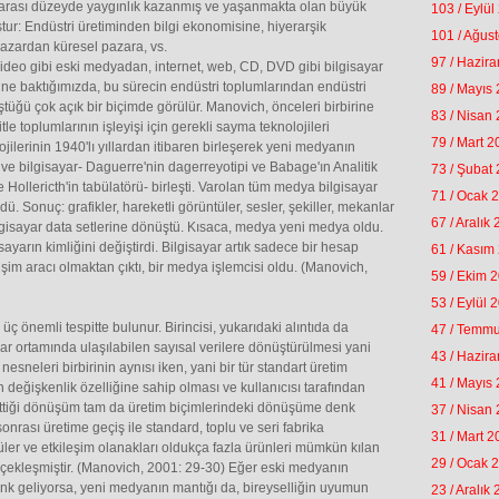
arası düzeyde yaygınlık kazanmış ve yaşanmakta olan büyük
103 / Eylül
ur: Endüstri üretiminden bilgi ekonomisine, hiyerarşik
101 / Ağus
pazardan küresel pazara, vs.
97 / Hazir
, video gibi eski medyadan, internet, web, CD, DVD gibi bilgisayar
ne baktığımızda, bu sürecin endüstri toplumlarından endüstri
89 / Mayıs
ştüğü çok açık bir biçimde görülür. Manovich, önceleri birbirine
83 / Nisan
le toplumlarının işleyişi için gerekli sayma teknolojileri
79 / Mart 
ilerinin 1940'lı yıllardan itibaren birleşerek yeni medyanın
a ve bilgisayar- Daguerre'nin dagerreyotipi ve Babage'ın Analitik
73 / Şubat
 Hollericth'in tabülatörü- birleşti. Varolan tüm medya bilgisayar
71 / Ocak 
ü. Sonuç: grafikler, hareketli görüntüler, sesler, şekiller, mekanlar
67 / Aralık
 bilgisayar data setlerine dönüştü. Kısaca, medya yeni medya oldu.
rın kimliğini değiştirdi. Bilgisayar artık sadece bir hesap
61 / Kasım
şim aracı olmaktan çıktı, bir medya işlemcisi oldu. (Manovich,
59 / Ekim 
53 / Eylül 
ç önemli tespitte bulunur. Birincisi, yukarıdaki alıntıda da
47 / Temm
ar ortamında ulaşılabilen sayısal verilere dönüştürülmesi yani
43 / Hazir
esneleri birbirinin aynısı iken, yani bir tür standart üretim
41 / Mayıs
değişkenlik özelliğine sahip olması ve kullanıcısı tarafından
settiği dönüşüm tam da üretim biçimlerindeki dönüşüme denk
37 / Nisan
nrası üretime geçiş ile standard, toplu ve seri fabrika
31 / Mart 
ler ve etkileşim olanakları oldukça fazla ürünleri mümkün kılan
29 / Ocak 
erçekleşmiştir. (Manovich, 2001: 29-30) Eğer eski medyanın
k geliyorsa, yeni medyanın mantığı da, bireyselliğin uyumun
23 / Aralık