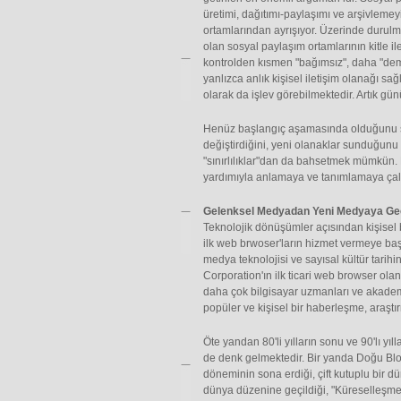
üretimi, dağıtımı-paylaşımı ve arşivleme
ortamlarından ayrışıyor. Üzerinde durulma
olan sosyal paylaşım ortamlarının kitle ile
kontrolden kısmen "bağımsız", daha "demok
yanlızca anlık kişisel iletişim olanağı 
olarak da işlev görebilmektedir. Artık 
Henüz başlangıç aşamasında olduğunu söyl
değiştirdiğini, yeni olanaklar sunduğunu 
"sınırlılıklar"dan da bahsetmek mümkün
yardımıyla anlamaya ve tanımlamaya çal
Gelenksel Medyadan Yeni Medyaya Ge
Teknolojik dönüşümler açısından kişisel
ilk web brwoser'ların hizmet vermeye başl
medya teknolojisi ve sayısal kültür tarih
Corporation'ın ilk ticari web browser olan
daha çok bilgisayar uzmanları ve akademi
popüler ve kişisel bir haberleşme, araştı
Öte yandan 80'li yılların sonu ve 90'lı y
de denk gelmektedir. Bir yanda Doğu Bl
döneminin sona erdiği, çift kutuplu bir d
dünya düzenine geçildiği, "Küreselleşme"