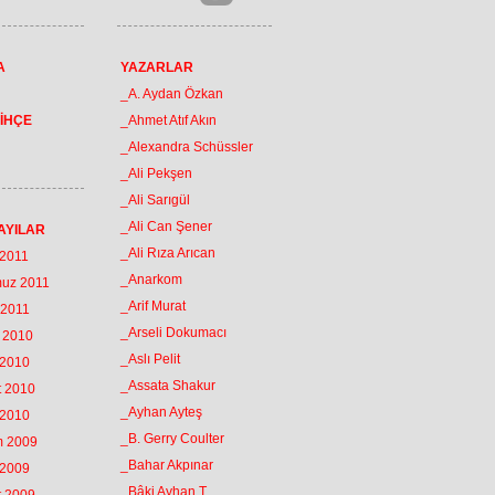
A
YAZARLAR
_A. Aydan Özkan
İHÇE
_Ahmet Atıf Akın
_Alexandra Schüssler
_Ali Pekşen
_Ali Sarıgül
_Ali Can Şener
AYILAR
_Ali Rıza Arıcan
 2011
_Anarkom
muz 2011
_Arif Murat
 2011
_Arseli Dokumacı
k 2010
_Aslı Pelit
 2010
_Assata Shakur
t 2010
_Ayhan Ayteş
 2010
_B. Gerry Coulter
m 2009
_Bahar Akpınar
 2009
_Bâki Ayhan T.