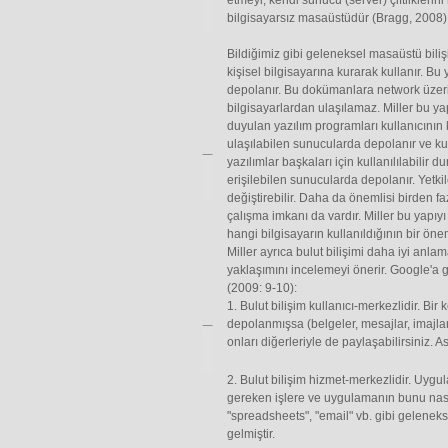
etmeyi, kendi sunucu (server) çiftliklerini
bilgisayarsız masaüstüdür (Bragg, 2008)
Bildiğimiz gibi geleneksel masaüstü biliş
kişisel bilgisayarına kurarak kullanır. Bu
depolanır. Bu dokümanlara network üzeri
bilgisayarlardan ulaşılamaz. Miller bu yapı
duyulan yazılım programları kullanıcının k
ulaşılabilen sunucularda depolanır ve ku
yazılımlar başkaları için kullanılılabilir
erişilebilen sunucularda depolanır. Yetk
değiştirebilir. Daha da önemlisi birden 
çalışma imkanı da vardır. Miller bu yapıyı
hangi bilgisayarın kullanıldığının bir öne
Miller ayrıca bulut bilişimi daha iyi anla
yaklaşımını incelemeyi önerir. Google'a gö
(2009: 9-10):
1. Bulut bilişim kullanıcı-merkezlidir. Bi
depolanmışsa (belgeler, mesajlar, imajlar
onları diğerleriyle de paylaşabilirsiniz. A
2. Bulut bilişim hizmet-merkezlidir. Uyg
gereken işlere ve uygulamanın bunu nas
"spreadsheets", "email" vb. gibi gelenek
gelmiştir.