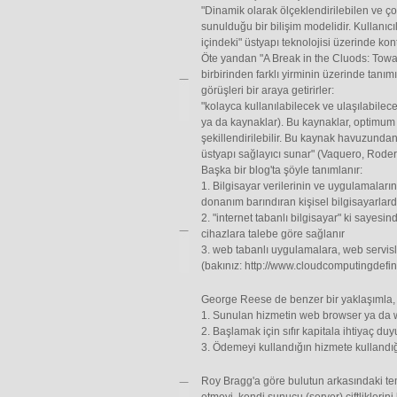
"Dinamik olarak ölçeklendirilebilen ve ço
sunulduğu bir bilişim modelidir. Kullanıc
içindeki" üstyapı teknolojisi üzerinde kon
Öte yandan "A Break in the Cluods: Toward
birbirinden farklı yirminin üzerinde tanım
görüşleri bir araya getirirler:
"kolayca kullanılabilecek ve ulaşılabilece
ya da kaynaklar). Bu kaynaklar, optimum
şekillendirilebilir. Bu kaynak havuzundan
üstyapı sağlayıcı sunar" (Vaquero, Rode
Başka bir blog'ta şöyle tanımlanır:
1. Bilgisayar verilerinin ve uygulamaları
donanım barındıran kişisel bilgisayarla
2. "internet tabanlı bilgisayar" ki sayesin
cihazlara talebe göre sağlanır
3. web tabanlı uygulamalara, web servisle
(bakınız: http://www.cloudcomputingdefi
George Reese de benzer bir yaklaşımla, b
1. Sunulan hizmetin web browser ya da we
2. Başlamak için sıfır kapitala ihtiyaç du
3. Ödemeyi kullandığın hizmete kullandı
Roy Bragg'a göre bulutun arkasındaki te