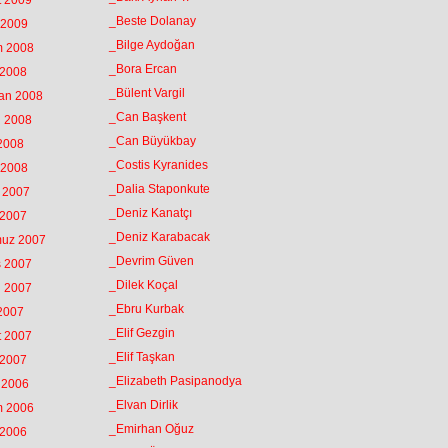
t 2009
_Beste Dolanay
 2009
_Bilge Aydoğan
m 2008
_Bora Ercan
 2008
_Bülent Vargil
ran 2008
_Can Başkent
n 2008
_Can Büyükbay
 2008
_Costis Kyranides
 2008
_Dalia Staponkute
k 2007
_Deniz Kanatçı
 2007
_Deniz Karabacak
muz 2007
_Devrim Güven
s 2007
_Dilek Koçal
n 2007
_Ebru Kurbak
 2007
_Elif Gezgin
t 2007
_Elif Taşkan
 2007
_Elizabeth Pasipanodya
k 2006
_Elvan Dirlik
m 2006
_Emirhan Oğuz
 2006