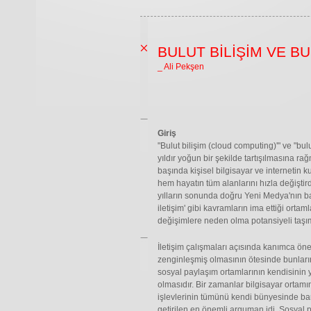
BULUT BİLİŞİM VE BU
_ Ali Pekşen
Giriş
"Bulut bilişim (cloud computing)'" ve "bu
yıldır yoğun bir şekilde tartışılmasına r
başında kişisel bilgisayar ve internetin
hem hayatın tüm alanlarını hızla değiştir
yılların sonunda doğru Yeni Medya'nın ba
iletişim' gibi kavramların ima ettiği ortam
değişimlere neden olma potansiyeli taşım
İletişim çalışmaları açısında kanımca önem
zenginleşmiş olmasının ötesinde bunların 
sosyal paylaşım ortamlarının kendisinin 
olmasıdır. Bir zamanlar bilgisayar ortam
işlevlerinin tümünü kendi bünyesinde ba
getirilen en önemli arguman idi. Sosyal