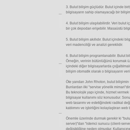
3. Bulut bilişim güçlüdür. Bulut içinde bir
bilgisayarın sahip olamayacağı bir bilişim
4. Bulut bilişim ulaşılabilirdir. Veri bul
bir çok depodan erişebilir. Masaüstü bilgi
5. Bulut bilişim akıllıdır. Bulut içindeki 
veri madenciliği ve analizi gereklidir.
6. Bulut bilişim programlanabilir. Bulut b
Örneğin, verinin bütünlüğünü korumak üze
içindeki diğer bilgisayarlarda çoğaltılmalı
bilişim otomatik olarak o bilgisayarın veri
Öte yandan John Rhoton, bulut bilişimin
Bunlardan ilki "servise yönelik mimari"dir (
Bu teknolojik yapı içinde, hizmet vermek
bilgisayar kullanımı söz konusudur. Sonu
web tasarımı ve estetiğindeki radikal değ
katılımını ve işbirliğini kolaylaştıran web 
Önemle üzerinde durmak gerekir ki "bulut
server)"dan "istemci sunucu (client-serve
değişikliğine neden olmuştur. Kullanıcının 