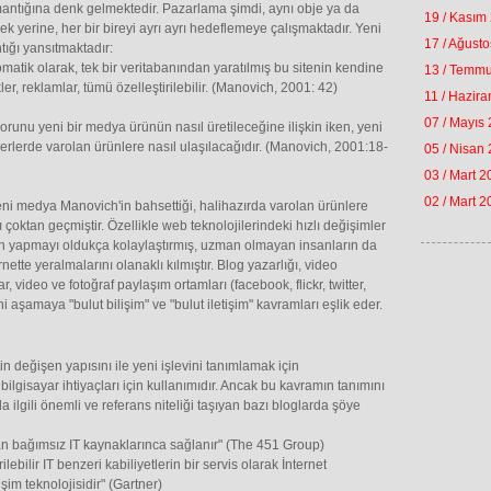
antığına denk gelmektedir. Pazarlama şimdi, aynı obje ya da
19 / Kasım
irmek yerine, her bir bireyi ayrı ayrı hedeflemeye çalışmaktadır. Yeni
17 / Ağust
ığı yansıtmaktadır:
tomatik olarak, tek bir veritabanından yaratılmış bu sitenin kendine
13 / Temm
kler, reklamlar, tümü özelleştirilebilir. (Manovich, 2001: 42)
11 / Hazir
07 / Mayıs
unu yeni bir medya ürünün nasıl üretileceğine ilişkin iken, yeni
erlerde varolan ürünlere nasıl ulaşılacağıdır. (Manovich, 2001:18-
05 / Nisan
03 / Mart 
02 / Mart 
eni medya Manovich'in bahsettiği, halihazırda varolan ürünlere
ktan geçmiştir. Özellikle web teknolojilerindeki hızlı değişimler
n yapmayı oldukça kolaylaştırmış, uzman olmayan insanların da
nette yeralmalarını olanaklı kılmıştır. Blog yazarlığı, video
video ve fotoğraf paylaşım ortamları (facebook, flickr, twitter,
eni aşamaya "bulut bilişim" ve "bulut iletişim" kavramları eşlik eder.
in değişen yapısını ile yeni işlevini tanımlamak için
n bilgisayar ihtiyaçları için kullanımıdır. Ancak bu kavramın tanımını
la ilgili önemli ve referans niteliği taşıyan bazı bloglarda şöye
dan bağımsız IT kaynaklarınca sağlanır" (The 451 Group)
ilebilir IT benzeri kabiliyetlerin bir servis olarak İnternet
şim teknolojisidir" (Gartner)