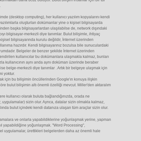
 kurmaktan daha ucuz buluyor. Bulut bilişim insanlar için bir tür
.
imde (desktop computing), her kullanıcı yazılım kopyalarını kendi
 yazılımlarla oluşturlan dokümanlar yine o kişisel bilgisayarda
nden başka bilgisayarlardan ulaşılabilse de, network dışındaki
yı bilgisayar-merkezli diye tanımlar. Bulut bilişimle, ihtiyaç
işisel bilgisayarında kurulu değildir, İnternet üzerinden
llanıma hazırdır. Kendi bilgisayarınız bozulsa bile sunuculardaki
 durumdadır. Belgeler de benzer şekilde İnternet üzerinden
ilendirilen kullanıcılar bu dokümanlara ulaşmakla kalmaz, bunları
fazla kullanıcının aynı anda aynı doküman üzerinde beraber
 ise belge-merkezli diye tanımlar . Artık bir belgeye ulaşmak için
mi yoktur.
mak için bu bilişimin öncüllerinden Google'ın konuya ilişkin
re bulut bilişimin altı önemli özelliği mevcut. Miller'den aktaralım
r kere kullanıcı olarak buluta bağlandığınızda, orada ne
, uygulamalar) sizin olur. Ayrıca, datalar sizin olmakla kalmaz,
slında bulut içindeki kendi datanıza ulaşan tüm araçlar sizin olur.
ulamalara ve onlarla yapabildiklerine yoğunlaşmak yerine, yapman
ıl yapabildiğine yoğunlaşmak. "Word Processing",
sel uygulamalar, ürettikleri belgelerden daha az önemli hale