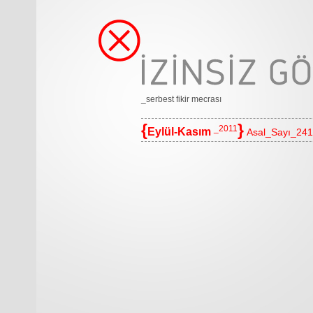
_serbest fikir mecrası
{
}
_2011
Eylül-Kasım
Asal_Sayı_241