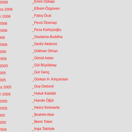
_Emre Özkapı
 2006
_Ethem Özgüven
tos 2006
_Fatoş Öcal
an 2006
_Fevsi Özersay
 2006
_Feza Kürkçüoğlu
 2006
_Gautama Buddha
2006
_Gediz Akdeniz
 2006
_Gökhan Orhan
2006
_Gönül Aslan
 2005
_Gül Büyükbay
 2005
_Gür Genç
2005
_Gürkan H. Kılıçarslan
2005
_Guy Debord
uz 2005
_Haluk Kalafat
an 2005
_Hande Öğüt
 2005
_Heinz Kimmerle
 2005
_İbrahim Akar
2005
_İlkem Toker
2005
_Inga Tatolyte
 2004