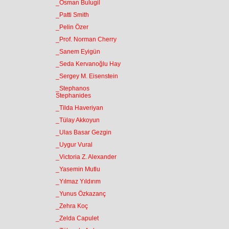
_Osman Bulugil
_Patti Smith
_Pelin Özer
_Prof. Norman Cherry
_Sanem Eyigün
_Seda Kervanoğlu Hay
_Sergey M. Eisenstein
_Stephanos
Stephanides
_Tilda Haveriyan
_Tülay Akkoyun
_Ulas Basar Gezgin
_Uygur Vural
_Victoria Z. Alexander
_Yasemin Mutlu
_Yılmaz Yıldırım
_Yunus Özkazanç
_Zehra Koç
_Zelda Capulet