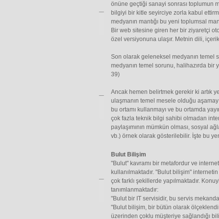
önüne geçtiği sanayi sonrası toplumun m
bilgiyi bir kitle seyirciye zorla kabul ett
medyanın mantığı bu yeni toplumsal mant
Bir web sitesine giren her bir ziyaretçi o
özel versiyonuna ulaşır. Metnin dili, içeri
Son olarak geleneksel medyanın temel sor
medyanın temel sorunu, halihazırda bir y
39)
Ancak hemen belirtmek gerekir ki artık y
ulaşmanın temel mesele olduğu aşamayı ço
bu ortamı kullanmayı ve bu ortamda yayı
çok fazla teknik bilgi sahibi olmadan inter
paylaşımının mümkün olması, sosyal ağlar, 
vb.) örnek olarak gösterilebilir. İşte bu y
Bulut Bilişim
"Bulut" kavramı bir metafordur ve internet
kullanılmaktadır. "Bulut bilişim" interneti
çok farklı şekillerde yapılmaktadır. Konuy
tanımlanmaktadır:
"Bulut bir IT servisidir, bu servis mekan
"Bulut bilişim, bir bütün olarak ölçeklendir
üzerinden çoklu müşteriye sağlandığı bili