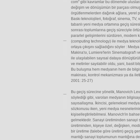
com" gibi kavramlar bu dönemde uluslar
değişim ve dönüşümün bir parçası olmuşt
örgütlenmelerden dağınık ağlara, yerel 
Baskı teknolojileri, fotoğraf, sinema, TV
tabanlı yeni medya ortamına geçiş süresi
sonrası toplumlarına geçiş süreciyle örtü
pararlel gelişimlerini sürdüren, modern kit
(computing technology) ile medya teknoloj
ortaya çıkışını sağladığını söyler : Medy
Makina'sı, Lumiere'lerin Sinematograf'ı ve
ile ulaşılabilen sayısal dataya dönüştürüld
ve metinler sayılabilir oldu, yani, basit
Bu buluşma hem medyanın hem de bilgisaya
makinası, kontrol mekanizması ya da ileti
2001: 25-27)
Bu geçiş sürecine yönelik, Manovich Lev ü
söylediği gibi, varolan medyanın bilgisay
sayısallaşma. İkincisi, geleneksel medya n
sözkonusu iken, yeni medya nesnelerinin 
kişiselleştirilebilmesi. Manovich'in bah
gelmektedir. Sanayi üretiminden sanayi so
üretiminden, kişeye özel, değişken, modü
bir üretime (talebe göre üretim) geçiş g
mantığı sanayi toplumunun mantığına den