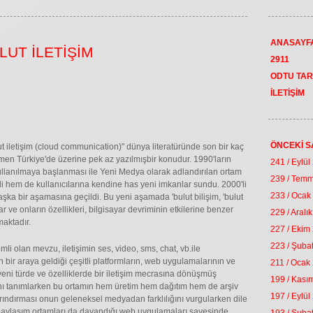
ANASAYF
LUT İLETİŞİM
2911
ODTU TAR
İLETİŞİM
ÖNCEKİ S
lut iletişim (cloud communication)" dünya literatüründe son bir kaç
ağmen Türkiye'de üzerine pek az yazılmışbir konudur. 1990'ların
241 / Eylül
 kullanılmaya başlanması ile Yeni Medya olarak adlandırılan ortam
239 / Tem
di hem de kullanıcılarına kendine has yeni imkanlar sundu. 2000'li
233 / Ocak
şka bir aşamasına geçildi. Bu yeni aşamada 'bulut bilişim, 'bulut
lar ve onların özellikleri, bilgisayar devriminin etkilerine benzer
229 / Aralı
aktadır.
227 / Ekim
223 / Şuba
li olan mevzu, iletişimin ses, video, sms, chat, vb.ile
bir araya geldiği çeşitli platformların, web uygulamalarının ve
211 / Ocak
yeni türde ve özelliklerde bir iletişim mecrasına dönüşmüş
199 / Kası
ını tanımlarken bu ortamın hem üretim hem dağıtım hem de arşiv
197 / Eylül
rındırması onun geleneksel medyadan farklılığını vurgularken dile
 paylaşım ortamları da dayandığı web uygulamaları sayesinde