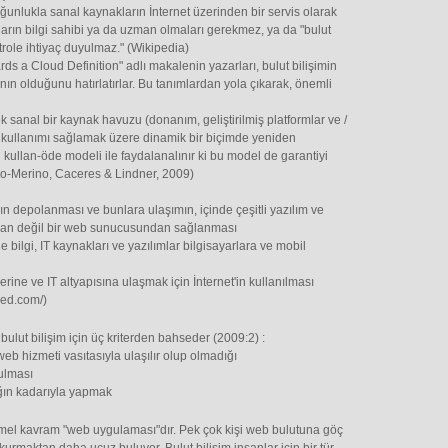
ğunlukla sanal kaynakların İnternet üzerinden bir servis olarak
ıların bilgi sahibi ya da uzman olmaları gerekmez, ya da "bulut
trole ihtiyaç duyulmaz." (Wikipedia)
s a Cloud Definition" adlı makalenin yazarları, bulut bilişimin
ının olduğunu hatırlatırlar. Bu tanımlardan yola çıkarak, önemli
k sanal bir kaynak havuzu (donanım, geliştirilmiş platformlar ve /
 kullanımı sağlamak üzere dinamik bir biçimde yeniden
 kullan-öde modeli ile faydalanalınır ki bu model de garantiyi
ro-Merino, Caceres & Lindner, 2009)
nın depolanması ve bunlara ulaşımın, içinde çeşitli yazılım ve
rdan değil bir web sunucusundan sağlanması
de bilgi, IT kaynakları ve yazılımlar bilgisayarlara ve mobil
rine ve IT altyapısına ulaşmak için İnternet'in kullanılması
ned.com/)
ulut bilişim için üç kriterden bahseder (2009:2) :
b hizmeti vasıtasıyla ulaşılır olup olmadığı
yulması
ğın kadarıyla yapmak
mel kavram "web uygulaması"dır. Pek çok kişi web bulutuna göç