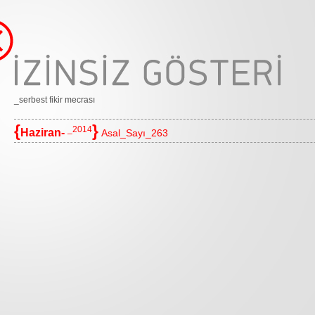
_serbest fikir mecrası
{
}
_2014
Haziran-
Asal_Sayı_263