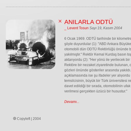
ANILARLA ODTÜ
_ Levent Tosun
Sayı 19, Kasım 2004
6 Ocak 1969. ODTÜ tarihinde bir kilometre 
şöyle duyurdular (1): "ABD Ankara Büyük
otomobili dün ODTÜ Rektörlüğü önünde bir
yakılmıştır." Rektör Kemal Kurdaş basın to
aktarıyordu (2): "Her yönü ile yerilecek bir
Rektöre bir nezaket ziyaretinde bulunan, d
gözleri önünde gösteriler arasında yakıldı
açıklamasında ise şu ifadeler yer alıyordu (
temsilcisinin, büyük bir Türk üniversitesi
davet edildiği bir sırada, otomobilinin ufak
verilmesi gerçekten üzücü bir husustur."
Devamı...
Copyleft | 2004