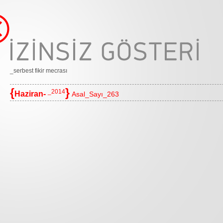
_serbest fikir mecrası
{
}
_2014
Haziran-
Asal_Sayı_263