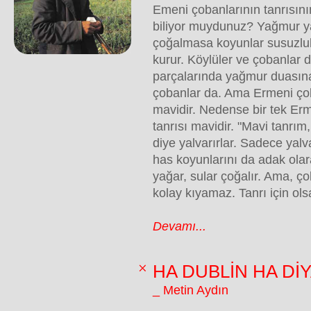
Emeni çobanlarının tanrısın
biliyor muydunuz? Yağmur y
çoğalmasa koyunlar susuzlukta
kurur. Köylüler ve çobanlar 
parçalarında yağmur duasına
çobanlar da. Ama Ermeni çob
mavidir. Nedense bir tek Er
tanrısı mavidir. "Mavi tanrım
diye yalvarırlar. Sadece yal
has koyunlarını da adak ola
yağar, sular çoğalır. Ama, 
kolay kıyamaz. Tanrı için olsa
Devamı...
HA DUBLİN HA Dİ
_ Metin Aydın