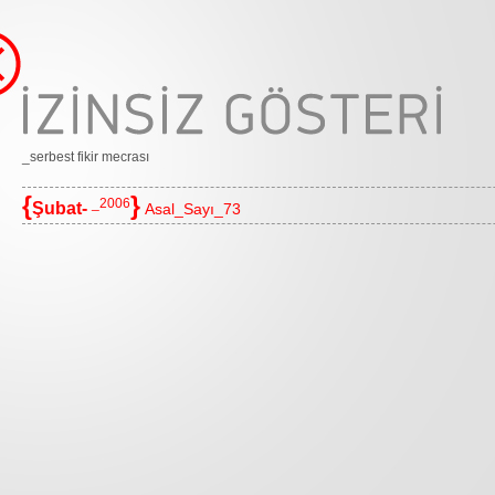
_serbest fikir mecrası
{
}
_2006
Şubat-
Asal_Sayı_73