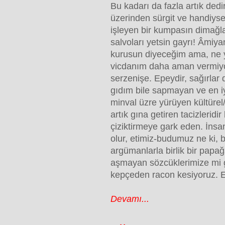
Bu kadarı da fazla artık dedir
üzerinden sürgit ve handiys
işleyen bir kumpasın dimağl
salvoları yetsin gayrı! Âmiyan
kurusun diyeceğim ama, ne 
vicdanım daha aman vermiyor
serzenişe. Epeydir, sağırlar
gıdım bile sapmayan ve en iyi
minval üzre yürüyen kültüre
artık gına getiren tacizleridir
çiziktirmeye gark eden. İnsa
olur, etimiz-budumuz ne ki,
argümanlarla birlik bir papa
aşmayan sözcüklerimize mi g
kepçeden racon kesiyoruz. E
Devamı...