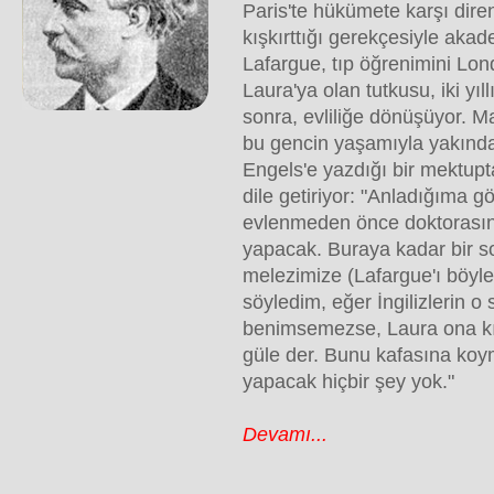
Paris'te hükümete karşı dire
kışkırttığı gerekçesiyle akad
Lafargue, tıp öğrenimini Lon
Laura'ya olan tutkusu, iki yıll
sonra, evliliğe dönüşüyor. M
bu gencin yaşamıyla yakından
Engels'e yazdığı bir mektupta
dile getiriyor: "Anladığıma g
evlenmeden önce doktorasını
yapacak. Buraya kadar bir s
melezimize (Lafargue'ı böyle
söyledim, eğer İngilizlerin o 
benimsemezse, Laura ona k
güle der. Bunu kafasına ko
yapacak hiçbir şey yok."
Devamı...