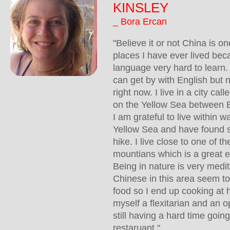
KINSLEY
_ Bora Ercan
"Believe it or not China is o
places I have ever lived beca
language very hard to learn.
can get by with English but n
right now. I live in a city ca
on the Yellow Sea between B
I am grateful to live within w
Yellow Sea and have found 
hike. I live close to one of t
mountians which is a great e
Being in nature is very medi
Chinese in this area seem t
food so I end up cooking at h
myself a flexitarian and an 
still having a hard time goin
restaruant."