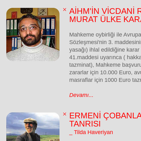
AİHM'İN VİCDANİ
MURAT ÜLKE KAR
Mahkeme oybirliği ile Avrupa
Sözleşmesi'nin 3. maddesini
yasağı) ihlal edildiğine karar
41.maddesi uyarınca ( hakk
tazminat), Mahkeme başvuru
zararlar için 10.000 Euro, av
masraflar için 1000 Euro ta
Devamı...
ERMENİ ÇOBANLA
TANRISI
_ Tilda Haveriyan