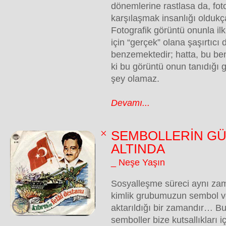
dönemlerine rastlasa da, foto
karşılaşmak insanlığı oldukça
Fotografik görüntü onunla ilk
için “gerçek” olana şaşırtıcı
benzemektedir; hatta, bu ben
ki bu görüntü onun tanıdığı 
şey olamaz.
Devamı...
SEMBOLLERİN GÜ
ALTINDA
_ Neşe Yaşın
Sosyalleşme süreci aynı zam
kimlik grubumuzun sembol ve
aktarıldığı bir zamandır… Bu
semboller bize kutsallıkları