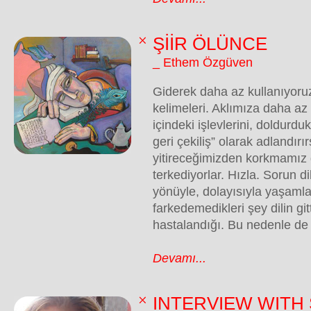
ŞİİR ÖLÜNCE
_ Ethem Özgüven
Giderek daha az kullanıyoruz
kelimeleri. Aklımıza daha az
içindeki işlevlerini, doldurdukl
geri çekiliş” olarak adlandırı
yitireceğimizden korkmamız 
terkediyorlar. Hızla. Sorun dill
yönüyle, dolayısıyla yaşamla.
farkedemedikleri şey dilin git
hastalandığı. Bu nedenle de ş
Devamı...
INTERVIEW WITH