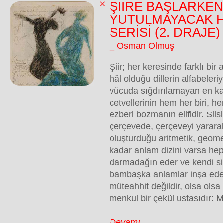
ŞİİRE BAŞLARKE
YUTULMAYACAK 
SERİSİ (2. DRAJE)
_ Osman Olmuş
Şiir; her keresinde farklı bi
hâl olduğu dillerin alfabeleri
vücuda sığdırılamayan en ka
cetvellerinin hem her biri, h
ezberi bozmanın elifidir. Silsil
çerçevede, çerçeveyi yararak 
oluşturduğu aritmetik, geom
kadar anlam dizini varsa heps
darmadağın eder ve kendi sil
bambaşka anlamlar inşa ede
müteahhit değildir, olsa ols
menkul bir çekül ustasıdır: M
Devamı...