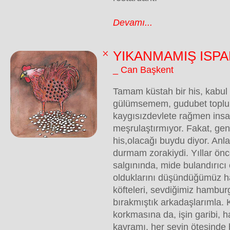
Devamı...
YIKANMAMIŞ ISP
_ Can Başkent
Tamam küstah bir his, kabul
gülümsemem, gudubet topl
kaygısızdevlete rağmen ins
meşrulaştırmıyor. Fakat, gen
his,olacağı buydu diyor. Anla
durmam zorakiydi. Yıllar önce
salgınında, mide bulandırıcı 
olduklarını düşündüğümüz h
köfteleri, sevdiğimiz hambu
bırakmıştık arkadaşlarımla.
korkmasına da, işin garibi, h
kavramı, her şeyin ötesinde 