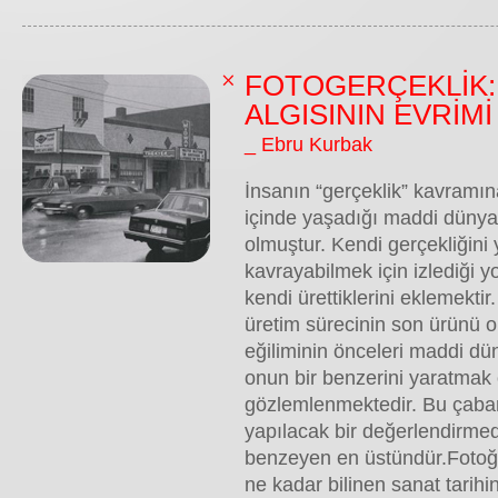
FOTOGERÇEKLİK:
ALGISININ EVRİMİ
_ Ebru Kurbak
İnsanın “gerçeklik” kavramına
içinde yaşadığı maddi dünya 
olmuştur. Kendi gerçekliğini
kavrayabilmek için izlediği y
kendi ürettiklerini eklemekti
üretim sürecinin son ürünü o
eğiliminin önceleri maddi dün
onun bir benzerini yaratmak
gözlemlenmektedir. Bu çaban
yapılacak bir değerlendirme
benzeyen en üstündür.Fotoğra
ne kadar bilinen sanat tarihi