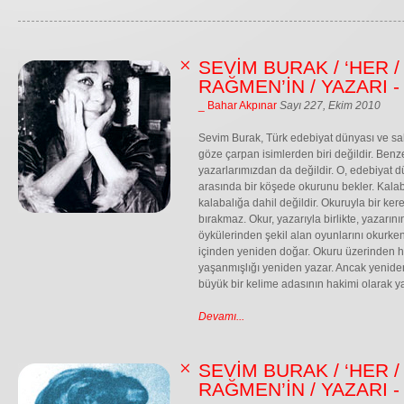
SEVİM BURAK / ‘HER /
RAĞMEN’İN / YAZARI -
_ Bahar Akpınar
Sayı 227, Ekim 2010
Sevim Burak, Türk edebiyat dünyası ve sah
göze çarpan isimlerden biri değildir. Benz
yazarlarımızdan da değildir. O, edebiyat
arasında bir köşede okurunu bekler. Kalab
kalabalığa dahil değildir. Okuruyla bir ke
bırakmaz. Okur, yazarıyla birlikte, yazarını
öykülerinden şekil alan oyunlarını okurk
içinden yeniden doğar. Okuru üzerinden he
yaşanmışlığı yeniden yazar. Ancak yenid
büyük bir kelime adasının hakimi olarak
Devamı...
SEVİM BURAK / ‘HER /
RAĞMEN’İN / YAZARI -