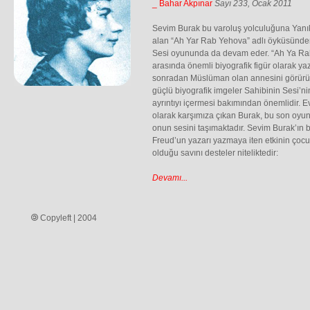
_ Bahar Akpınar
Sayı 233, Ocak 2011
Sevim Burak bu varoluş yolculuğuna Yanık 
alan “Ah Yar Rab Yehova” adlı öyküsünden
Sesi oyununda da devam eder. “Ah Ya Rab
arasında önemli biyografik figür olarak y
sonradan Müslüman olan annesini görürü
güçlü biyografik imgeler Sahibinin Sesi’n
ayrıntıyı içermesi bakımından önemlidir. E
olarak karşımıza çıkan Burak, bu son oyu
onun sesini taşımaktadır. Sevim Burak’ın 
Freud’un yazarı yazmaya iten etkinin çocu
olduğu savını desteler niteliktedir:
Devamı...
Copyleft | 2004