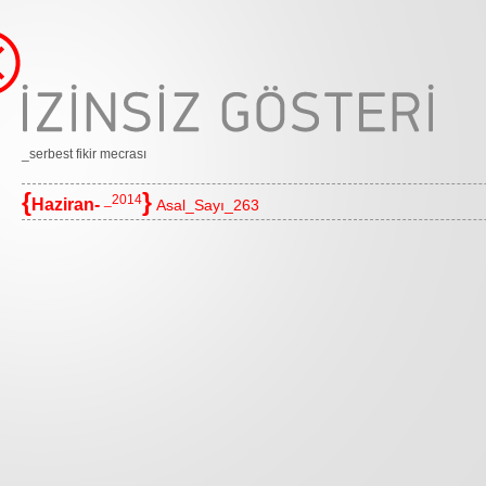
_serbest fikir mecrası
{
}
_2014
Haziran-
Asal_Sayı_263