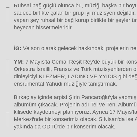
Ruhsal bağ güçlü olunca bu, müziği başka bir boyu
sadece birlikte çalan bir grup iyi müzisyen değildir.
yapan şey ruhsal bir bağ kurup birlikte bir şeyler ü
heyecan hissetmeleridir.
İG:
Ve son olarak gelecek hakkındaki projelerin nel
YM:
7 Mayıs'ta Cemal Reşit Rey'de büyük bir kons
Orkestra İsrailli, Fransız ve Türk müzisyenlerden
dinleyiciyi KLEZMER, LADINO VE YYIDIS gibi değiş
ensrümental Yahudi müziğiyle tanıştırmak.
Birkaç ay içinde arpist Şirin Pancaroğlu'yla yapmı
albümüm çıkacak. Projenin adı Tel ve Ten. Albümü 
kilisede kaydetmeyi planlıyoruz. Ayrıca 17 Mayıs'ta
Merkezi'nde bir konserimiz olacak. 5 Nisan'da ise
yakında da ODTÜ'de bir konserim olacak.