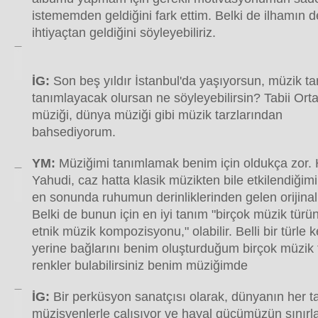
istememden geldiğini fark ettim. Belki de ilhamın der
ihtiyaçtan geldiğini söyleyebiliriz.
İG:
Son beş yıldır İstanbul'da yaşıyorsun, müzik tar
tanımlayacak olursan ne söyleyebilirsin? Tabii Ort
müziği, dünya müziği gibi müzik tarzlarından
bahsediyorum.
YM:
Müziğimi tanımlamak benim için oldukça zor. H
Yahudi, caz hatta klasik müzikten bile etkilendiğimi
en sonunda ruhumun derinliklerinden gelen orijina
Belki de bunun için en iyi tanım "birçok müzik türü
etnik müzik kompozisyonu," olabilir. Belli bir türle 
yerine bağlarını benim oluşturduğum birçok müzik 
renkler bulabilirsiniz benim müziğimde
İG:
Bir perküsyon sanatçısı olarak, dünyanın her t
müzisyenlerle çalışıyor ve hayal gücümüzün sınırla