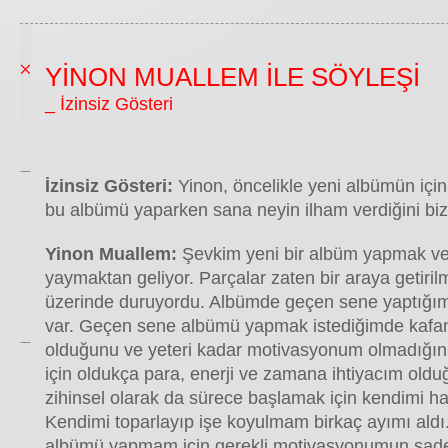
YİNON MUALLEM İLE SÖYLEŞİ
_ İzinsiz Gösteri
İzinsiz Gösteri:
Yinon, öncelikle yeni albümün için
bu albümü yaparken sana neyin ilham verdiğini bize
Yinon Muallem:
Şevkim yeni bir albüm yapmak v
yaymaktan geliyor. Parçalar zaten bir araya getirilm
üzerinde duruyordu. Albümde geçen sene yaptığım f
var. Geçen sene albümü yapmak istediğimde kafam
olduğunu ve yeteri kadar motivasyonum olmadığını 
için oldukça para, enerji ve zamana ihtiyacım oldu
zihinsel olarak da sürece başlamak için kendimi h
Kendimi toparlayıp işe koyulmam birkaç ayımı ald
albümü yapmam için gerekli motivasyonumun sa