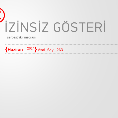
_serbest fikir mecrası
{
}
_2014
Haziran-
Asal_Sayı_263