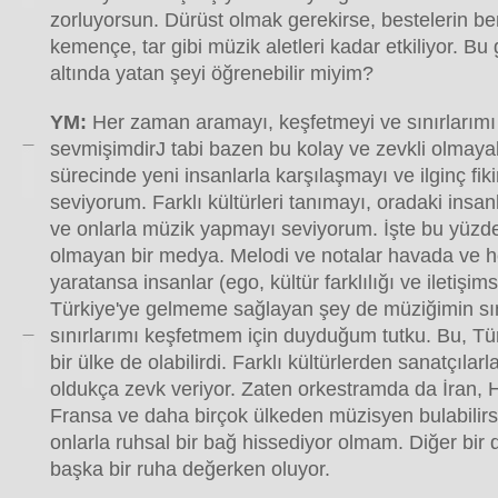
zorluyorsun. Dürüst olmak gerekirse, bestelerin be
kemençe, tar gibi müzik aletleri kadar etkiliyor. B
altında yatan şeyi öğrenebilir miyim?
YM:
Her zaman aramayı, keşfetmeyi ve sınırlarımı
sevmişimdirJ tabi bazen bu kolay ve zevkli olmaya
sürecinde yeni insanlarla karşılaşmayı ve ilginç fik
seviyorum. Farklı kültürleri tanımayı, oradaki insan
ve onlarla müzik yapmayı seviyorum. İşte bu yüzde
olmayan bir medya. Melodi ve notalar havada ve he
yaratansa insanlar (ego, kültür farklılığı ve iletişims
Türkiye'ye gelmeme sağlayan şey de müziğimin sını
sınırlarımı keşfetmem için duyduğum tutku. Bu, Tü
bir ülke de olabilirdi. Farklı kültürlerden sanatçıla
oldukça zevk veriyor. Zaten orkestramda da İran, Hi
Fransa ve daha birçok ülkeden müzisyen bulabilirs
onlarla ruhsal bir bağ hissediyor olmam. Diğer bir d
başka bir ruha değerken oluyor.