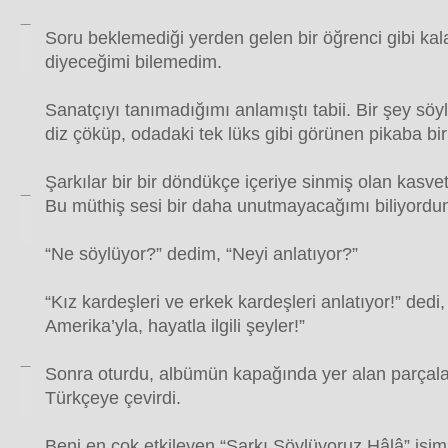
Soru beklemediği yerden gelen bir öğrenci gibi kal
diyeceğimi bilemedim.
Sanatçıyı tanımadığımı anlamıştı tabii. Bir şey 
diz çöküp, odadaki tek lüks gibi görünen pikaba bir 
Şarkılar bir bir döndükçe içeriye sinmiş olan kasve
Bu müthiş sesi bir daha unutmayacağımı biliyordu
“Ne söylüyor?” dedim, “Neyi anlatıyor?”
“Kız kardeşleri ve erkek kardeşleri anlatıyor!” dedi, 
Amerika’yla, hayatla ilgili şeyler!”
Sonra oturdu, albümün kapağında yer alan parçala
Türkçeye çevirdi.
Beni en çok etkileyen “Şarkı Söylüyoruz Hâlâ” isiml