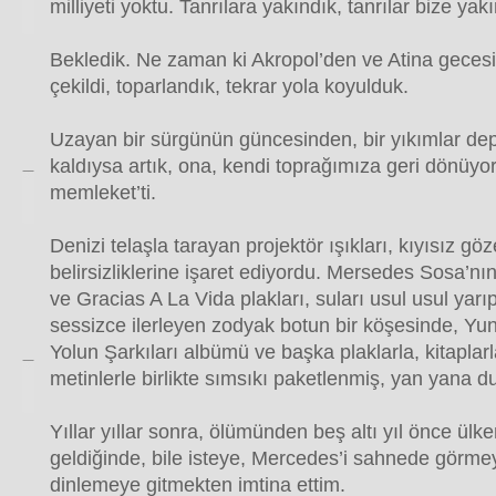
milliyeti yoktu. Tanrılara yakındık, tanrılar bize yakı
Bekledik. Ne zaman ki Akropol’den ve Atina geces
çekildi, toparlandık, tekrar yola koyulduk.
Uzayan bir sürgünün güncesinden, bir yıkımlar de
kaldıysa artık, ona, kendi toprağımıza geri dönüyor
memleket’ti.
Denizi telaşla tarayan projektör ışıkları, kıyısız göz
belirsizliklerine işaret ediyordu. Mersedes Sosa’nın
ve Gracias A La Vida plakları, suları usul usul yar
sessizce ilerleyen zodyak botun bir köşesinde, Yu
Yolun Şarkıları albümü ve başka plaklarla, kitaplar
metinlerle birlikte sımsıkı paketlenmiş, yan yana d
Yıllar yıllar sonra, ölümünden beş altı yıl önce ü
geldiğinde, bile isteye, Mercedes’i sahnede görmey
dinlemeye gitmekten imtina ettim.