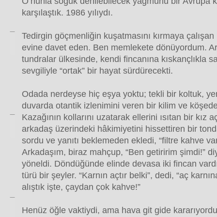
O’nunla soğuk denilebilecek yağmurlu bir Avrupa
karşılaştık. 1986 yılıydı.
Tedirgin göçmenliğin kuşatmasını kırmaya çalışan b
evine davet eden. Ben memlekete dönüyordum. Ar
tundralar ülkesinde, kendi fincanına kıskançlıkla sa
sevgiliyle “ortak” bir hayat sürdürecekti.
Odada nerdeyse hiç eşya yoktu; tekli bir koltuk, yer
duvarda otantik izlenimini veren bir kilim ve köşede
Kazağının kollarını uzatarak ellerini ısıtan bir kız a
arkadaş üzerindeki hâkimiyetini hissettiren bir tond
sordu ve yanıtı beklemeden ekledi, “filtre kahve va
Arkadaşım, biraz mahçup, “Ben getiririm şimdi!” d
yöneldi. Döndüğünde elinde devasa iki fincan vard
türü bir şeyler. “Karnın açtır belki”, dedi, “aç karn
alıştık işte, çaydan çok kahve!”
Henüz öğle vaktiydi, ama hava git gide kararıyordu.