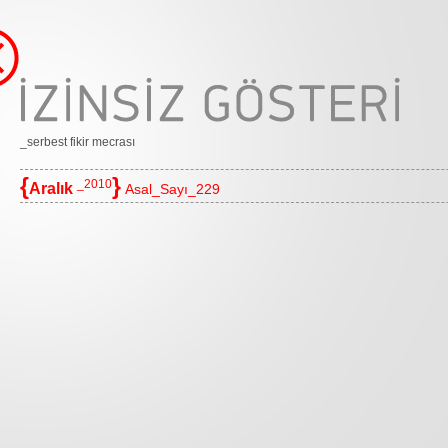
_serbest fikir mecrası
{
}
_2010
Aralık
Asal_Sayı_229