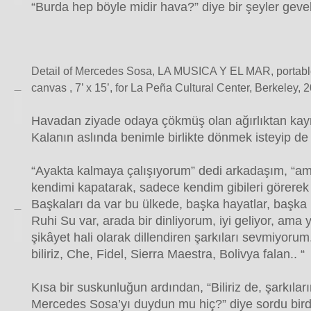
“Burda hep böyle midir hava?” diye bir şeyler geve
Detail of Mercedes Sosa, LA MUSICA Y EL MAR, portable
canvas , 7’ x 15’, for La Peña Cultural Center, Berkeley, 
Havadan ziyade odaya çökmüş olan ağırlıktan kay
Kalanın aslında benimle birlikte dönmek isteyip 
“Ayakta kalmaya çalışıyorum” dedi arkadaşım, “ama
kendimi kapatarak, sadece kendim gibileri görere
Başkaları da var bu ülkede, başka hayatlar, başka k
Ruhi Su var, arada bir dinliyorum, iyi geliyor, ama y
şikâyet hali olarak dillendiren şarkıları sevmiyorum
biliriz, Che, Fidel, Sierra Maestra, Bolivya falan.. “
Kısa bir suskunluğun ardından, “Biliriz de, şarkıların
Mercedes Sosa’yı duydun mu hiç?” diye sordu bir