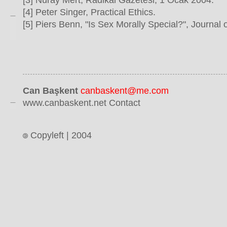
[3] Nuray Mert, Radikal Gazetesi, 1 Ocak 2004.
[4] Peter Singer, Practical Ethics.
[5] Piers Benn, "Is Sex Morally Special?", Journal 
Can Başkent
canbaskent@me.com
www.canbaskent.net Contact
Copyleft | 2004