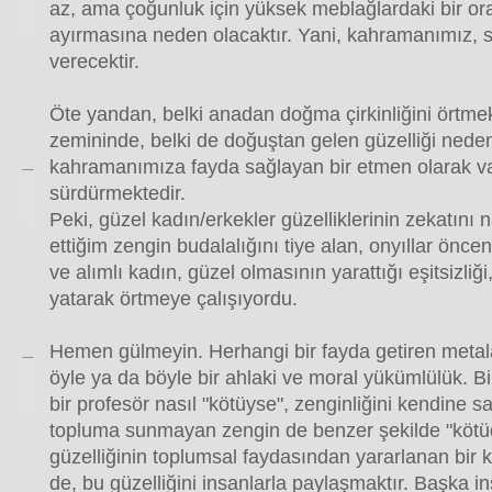
az, ama çoğunluk için yüksek meblağlardaki bir oran
ayırmasına neden olacaktır. Yani, kahramanımız, se
verecektir.
Öte yandan, belki anadan doğma çirkinliğini örtmek
zemininde, belki de doğuştan gelen güzelliği nedeni
kahramanımıza fayda sağlayan bir etmen olarak va
sürdürmektedir.
Peki, güzel kadın/erkekler güzelliklerinin zekatını
ettiğim zengin budalalığını tiye alan, onyıllar öncen
ve alımlı kadın, güzel olmasının yarattığı eşitsizliği
yatarak örtmeye çalışıyordu.
Hemen gülmeyin. Herhangi bir fayda getiren metala
öyle ya da böyle bir ahlaki ve moral yükümlülük. Bi
bir profesör nasıl "kötüyse", zenginliğini kendine s
topluma sunmayan zengin de benzer şekilde "kötü
güzelliğinin toplumsal faydasından yararlanan bir 
de, bu güzelliğini insanlarla paylaşmaktır. Başka i