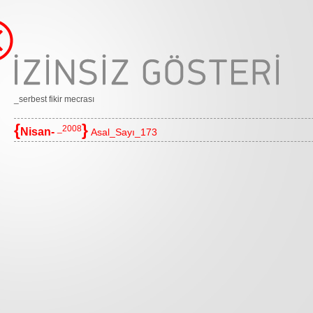
_serbest fikir mecrası
{
}
_2008
Nisan-
Asal_Sayı_173