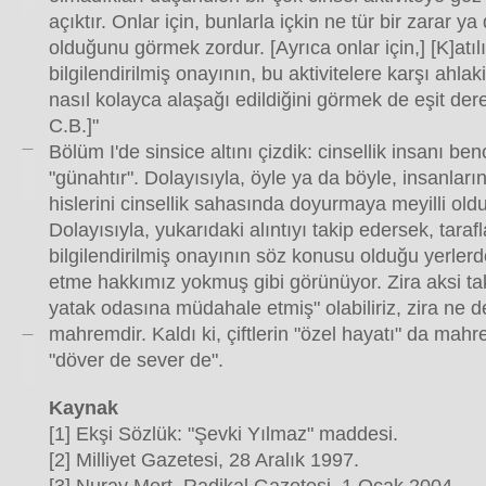
açıktır. Onlar için, bunlarla içkin ne tür bir zarar ya 
olduğunu görmek zordur. [Ayrıca onlar için,] [K]atıl
bilgilendirilmiş onayının, bu aktivitelere karşı ahla
nasıl kolayca alaşağı edildiğini görmek de eşit dere
C.B.]"
Bölüm I'de sinsice altını çizdik: cinsellik insanı benci
"günahtır". Dolayısıyla, öyle ya da böyle, insanları
hislerini cinsellik sahasında doyurmaya meyilli oldu
Dolayısıyla, yukarıdaki alıntıyı takip edersek, tarafla
bilgilendirilmiş onayının söz konusu olduğu yerlerde
etme hakkımız yokmuş gibi görünüyor. Zira aksi tak
yatak odasına müdahale etmiş" olabiliriz, zira ne d
mahremdir. Kaldı ki, çiftlerin "özel hayatı" da mah
"döver de sever de".
Kaynak
[1] Ekşi Sözlük: "Şevki Yılmaz" maddesi.
[2] Milliyet Gazetesi, 28 Aralık 1997.