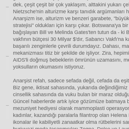
dek, çeşit çeşit bir çok yaklaşım, alttakini yukarı ç
Nietzsche'nin alturizme karşı tanıdık argümanları ha
Anarşizm ise, alturizm ve benzeri garabete, "büyü
stratejisi" oldukları için karşı çıkar. Botswana'ya bi
bağışlayan Bill ve Melinda Gates'ten tutun da - ki 
vakfının bütçesi 30 Milyar $'dır, Sabancı Vakfı'na ka
başarılı zenginlerle çevrili durumdayız. Dahası,
mekanizması titiz bir şekilde de işliyor. Zira, hepi
AIDS'li doğmuş bebeklerin ömrünün uzamasını, m
yoksulların okumasını istiyoruz.
Anarşist refah, sadece sefada değil, cefada da eşit
Biz gene, iktisat sahasında, yukarıda değindiğimiz 
cinsellik sahasında da vuku bulan bir maraz olduğ
Güncel haberlerde artık iyice gözümüze batmaya b
mezuniyet hediyesi olarak mammoplasti operasyo
kadınlar, kazandığı paralarla filantrop olan Helena 
ikonalar ile kabiliyetli zanaatkar olma rütbelerini s