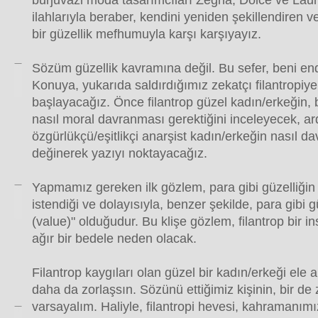
burjuvazi moda tasarımcıları Zegna, Dolce ve Laure
ilahlarıyla beraber, kendini yeniden şekillendiren ve 
bir güzellik mefhumuyla karşı karşıyayız.
Sözüm güzellik kavramına değil. Bu sefer, beni end
Konuya, yukarıda saldırdığımız zekatçı filantropiye
başlayacağız. Önce filantrop güzel kadın/erkeğin, b
nasıl moral davranması gerektiğini inceleyecek, a
özgürlükçü/eşitlikçi anarşist kadın/erkeğin nasıl d
değinerek yazıyı noktayacağız.
Yapmamız gereken ilk gözlem, para gibi güzelliğin 
istendiği ve dolayısıyla, benzer şekilde, para gibi g
(value)" olduğudur. Bu klişe gözlem, filantrop bir 
ağır bir bedele neden olacak.
Filantrop kaygıları olan güzel bir kadın/erkeği ele 
daha da zorlaşsın. Sözünü ettiğimiz kişinin, bir d
varsayalım. Haliyle, filantropi hevesi, kahramanımız