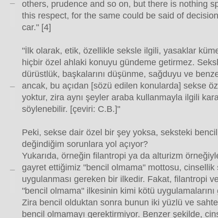
others, prudence and so on, but there is nothing sp
this respect, for the same could be said of decisio
car." [4]
"İlk olarak, etik, özellikle seksle ilgili, yasaklar küm
hiçbir özel ahlaki konuyu gündeme getirmez. Seksle i
dürüstlük, başkalarını düşünme, sağduyu ve benzeri 
ancak, bu açıdan [sözü edilen konularda] sekse özg
yoktur, zira aynı şeyler araba kullanmayla ilgili kar
söylenebilir. [çeviri: C.B.]"
Peki, sekse dair özel bir şey yoksa, seksteki benci
değindiğim sorunlara yol açıyor?
Yukarıda, örneğin filantropi ya da alturizm örneği
gayret ettiğimiz "bencil olmama" mottosu, cinselli
uygulanması gereken bir ilkedir. Fakat, filantropi v
"bencil olmama" ilkesinin kimi kötü uygulamaları
Zira bencil olduktan sonra bunun iki yüzlü ve sahteka
bencil olmamayı gerektirmiyor. Benzer şekilde, cins