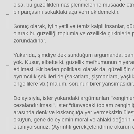
olsa, bu güzellikten nasiplenmelerine müsaade etme
bir parçasını sokaktaki aça vermek demektir.
Sonuç olarak, iyi niyetli ve temiz kalpli insanlar, gü
olarak bu güzelliği toplumla ve özellikle çirkinlerl
zorundadırlar.
Yukarıda, şimdiye dek sunduğum argümanda, bana 
yok. Kusur, elbette ki, güzellik mefhumunun hiyerar
edilmesi. Bir beden politikası olarak da, güzelliğin 
ayrımcılık şekilleri de (sakatlara, şişmanlara, yaşlı
engellilere vb.) malum, sorunun birer yansımasıdır
Dolayısıyla, ister yukarıdaki argümanları "zenginler
cezalandırılması", ister "dünyadaki toplam zenginliğ
arasında denk ve kıskançlığa yer vermeksizin üleşt
okuyun, gene de eylemin moral ve ahlaki değerini
olamıyorsunuz. (Ayrıntılı gerekçelendirme okurun 