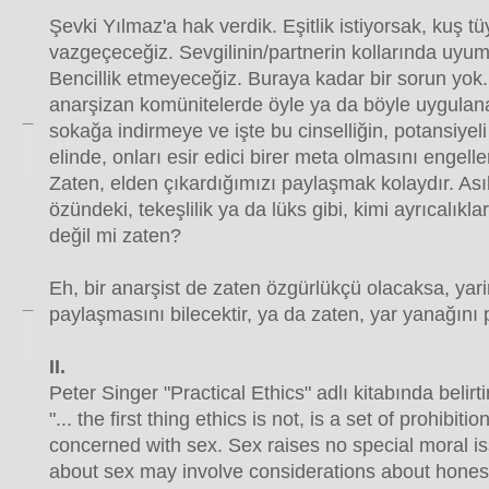
Şevki Yılmaz'a hak verdik. Eşitlik istiyorsak, kuş t
vazgeçeceğiz. Sevgilinin/partnerin kollarında uyu
Bencillik etmeyeceğiz. Buraya kadar bir sorun yok
anarşizan komünitelerde öyle ya da böyle uygulanan
sokağa indirmeye ve işte bu cinselliğin, potansiyeli i
elinde, onları esir edici birer meta olmasını engell
Zaten, elden çıkardığımızı paylaşmak kolaydır. Ası
özündeki, tekeşlilik ya da lüks gibi, kimi ayrıcalı
değil mi zaten?
Eh, bir anarşist de zaten özgürlükçü olacaksa, yar
paylaşmasını bilecektir, ya da zaten, yar yanağını 
II.
Peter Singer "Practical Ethics" adlı kitabında belirti
"... the first thing ethics is not, is a set of prohibitio
concerned with sex. Sex raises no special moral is
about sex may involve considerations about honest