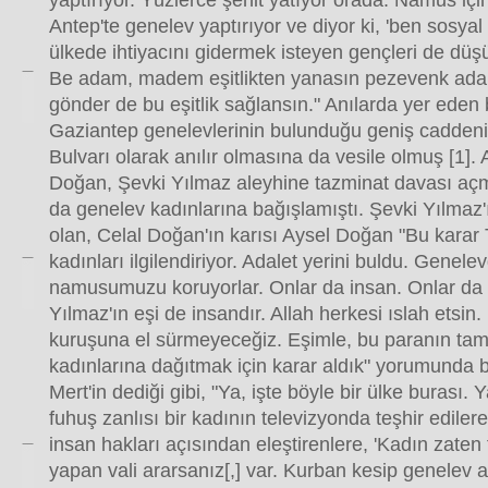
yaptırıyor. Yüzlerce şehit yatıyor orada. Namus içi
Antep'te genelev yaptırıyor ve diyor ki, 'ben sosya
ülkede ihtiyacını gidermek isteyen gençleri de dü
Be adam, madem eşitlikten yanasın pezevenk ada
gönder de bu eşitlik sağlansın." Anılarda yer eden
Gaziantep genelevlerinin bulunduğu geniş cadden
Bulvarı olarak anılır olmasına da vesile olmuş [1].
Doğan, Şevki Yılmaz aleyhine tazminat davası açm
da genelev kadınlarına bağışlamıştı. Şevki Yılmaz'ı
olan, Celal Doğan'ın karısı Aysel Doğan "Bu karar 
kadınları ilgilendiriyor. Adalet yerini buldu. Genele
namusumuzu koruyorlar. Onlar da insan. Onlar da 
Yılmaz'ın eşi de insandır. Allah herkesi ıslah etsin
kuruşuna el sürmeyeceğiz. Eşimle, bu paranın ta
kadınlarına dağıtmak için karar aldık" yorumunda 
Mert'in dediği gibi, "Ya, işte böyle bir ülke burası.
fuhuş zanlısı bir kadının televizyonda teşhir ediler
insan hakları açısından eleştirenlere, 'Kadın zate
yapan vali ararsanız[,] var. Kurban kesip genelev