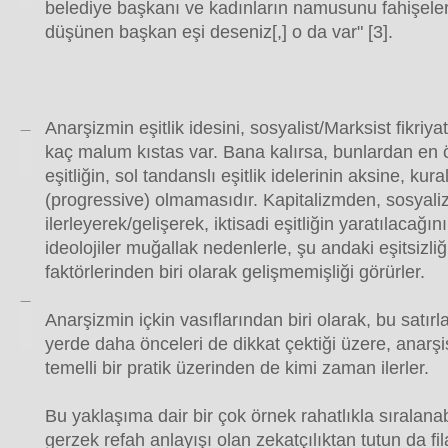
belediye başkanı ve kadınların namusunu fahişele
düşünen başkan eşi deseniz[,] o da var" [3].
Anarşizmin eşitlik idesini, sosyalist/Marksist fikriya
kaç malum kıstas var. Bana kalırsa, bunlardan en ö
eşitliğin, sol tandanslı eşitlik idelerinin aksine, kura
(progressive) olmamasıdır. Kapitalizmden, sosyaliz
ilerleyerek/gelişerek, iktisadi eşitliğin yaratılacağın
ideolojiler muğallak nedenlerle, şu andaki eşitsizli
faktörlerinden biri olarak gelişmemişliği görürler.
Anarşizmin içkin vasıflarından biri olarak, bu satır
yerde daha önceleri de dikkat çektiği üzere, anarşist
temelli bir pratik üzerinden de kimi zaman ilerler.
Bu yaklaşıma dair bir çok örnek rahatlıkla sıralana
gerzek refah anlayışı olan zekatçılıktan tutun da fi