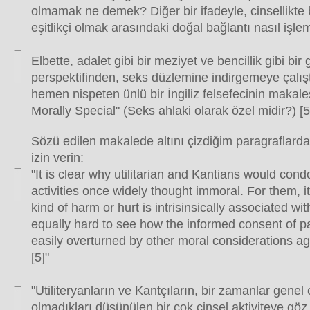
olmamak ne demek? Diğer bir ifadeyle, cinsellikte
eşitlikçi olmak arasındaki doğal bağlantı nasıl işle
Elbette, adalet gibi bir meziyet ve bencillik gibi bi
perspektifinden, seks düzlemine indirgemeye çalış
hemen nispeten ünlü bir İngiliz felsefecinin makales
Morally Special" (Seks ahlaki olarak özel midir?) [5
Sözü edilen makalede altını çizdiğim paragraflarda
izin verin:
"It is clear why utilitarian and Kantians would con
activities once widely thought immoral. For them, i
kind of harm or hurt is intrisinsically associated wi
equally hard to see how the informed consent of pa
easily overturned by other moral considerations agai
[5]"
"Utiliteryanların ve Kantçıların, bir zamanlar genel 
olmadıkları düşünülen bir çok cinsel aktiviteye gö