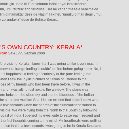
mak için. Hele ki Türk solunun tarihi hayal kırıklıklarının,
erin, umutsuzlukların tarihiyse. Her ne kadar “mesele yenilmekte
slim olmamakta” dese de Nazım Hikmet, “umutlu olmak değil umut
 zorundayız” dese de Behice Boran..
.
'S OWN COUNTRY: KERALA*
Ercan
Sayı 177, Haziran 2008
re visiting Kerala, I knew that I was going to like it very much. I
mewhat strange feeling I couldn't define before going there. No, it
just happiness, a feeling of curiosity or the pure feeling that
hen I saw the idyllic pictures of Kerala or listened to the
ces of my friends who had been there before. It was in the
n and I was sitting just next to the window. The plane was
e between the clear sky and the the blueness of the Indian
he so-called Arabian Sea. I felt so excited that I didn't know what
r a few seconds when the shores of the Subcontinent started to
isible. We were flying from the North to the South by following
 coast of India. I opened my eyes wide to seize each second and
 the first thoughts coming to my mind. My heartbeats were getting
I realise that in a few seconds I was going to be in Kerala.Keralans