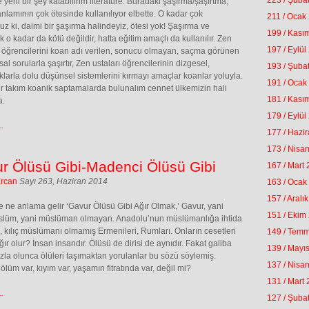
223 / Şuba
 yeni bir şey katabilirim literatüre. Buradaki şaşırma/şaşırtma,
nlamının çok ötesinde kullanılıyor elbette. O kadar çok
211 / Ocak
ruz ki, daimi bir şaşırma halindeyiz, ötesi yok! Şaşırma ve
199 / Kası
k o kadar da kötü değildir, hatta eğitim amaçlı da kullanılır. Zen
197 / Eylül
i öğrencilerini koan adı verilen, sonucu olmayan, saçma görünen
al sorularla şaşırtır, Zen ustaları öğrencilerinin dizgesel,
193 / Şuba
ıklarla dolu düşünsel sistemlerini kırmayı amaçlar koanlar yoluyla.
191 / Ocak
ir takım koanik saptamalarda bulunalım cennet ülkemizin hali
181 / Kası
a.
179 / Eylül
.
177 / Hazi
173 / Nisa
r Ölüsü Gibi-Madenci Ölüsü Gibi
167 / Mart
Ercan
Sayı 263, Haziran 2014
163 / Ocak
157 / Aralı
 ne anlama gelir ‘Gavur Ölüsü Gibi Ağır Olmak,’ Gavur, yani
151 / Ekim
slüm, yani müslüman olmayan. Anadolu’nun müslümanlığa ihtida
 kılıç müslümanı olmamış Ermenileri, Rumları. Onların cesetleri
149 / Tem
ır olur? İnsan insandır. Ölüsü de dirisi de aynıdır. Fakat galiba
139 / Mayı
azla olunca ölüleri taşımaktan yorulanlar bu sözü söylemiş.
137 / Nisa
ölüm var, kıyım var, yaşamın fitratında var, değil mi?
131 / Mart
.
127 / Şuba