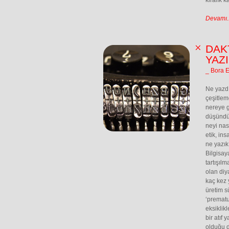
kiralık k
Devamı..
DAK
YAZ
_ Bora 
Ne yazdı
çeşitlem
nereye g
düşündüğ
neyi nas
etik, in
ne yazık
Bilgisay
tartışılm
olan diy
kaç kez 
üretim s
‘prematu
eksiklik
bir atıf
olduğu d