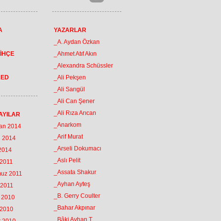
A
YAZARLAR
_A. Aydan Özkan
İHÇE
_Ahmet Atıf Akın
_Alexandra Schüssler
RED
_Ali Pekşen
_Ali Sarıgül
_Ali Can Şener
_Ali Rıza Arıcan
AYILAR
_Anarkom
ran 2014
_Arif Murat
n 2014
_Arseli Dokumacı
 2014
_Aslı Pelit
 2011
_Assata Shakur
muz 2011
_Ayhan Ayteş
 2011
_B. Gerry Coulter
k 2010
_Bahar Akpınar
 2010
_Bâki Ayhan T.