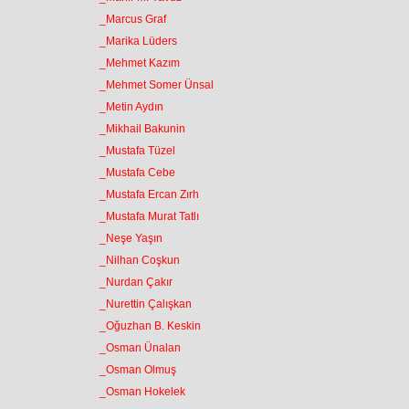
_Marcus Graf
_Marika Lüders
_Mehmet Kazım
_Mehmet Somer Ünsal
_Metin Aydın
_Mikhail Bakunin
_Mustafa Tüzel
_Mustafa Cebe
_Mustafa Ercan Zırh
_Mustafa Murat Tatlı
_Neşe Yaşın
_Nilhan Coşkun
_Nurdan Çakır
_Nurettin Çalışkan
_Oğuzhan B. Keskin
_Osman Ünalan
_Osman Olmuş
_Osman Hokelek