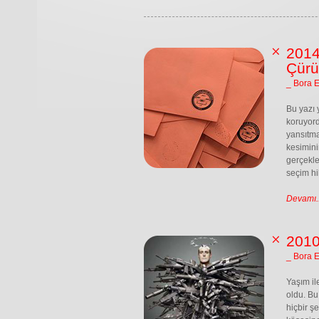
2014
Çürü
_ Bora 
Bu yazı 
koruyord
yansıtma
kesimini
gerçekle
seçim hi
Devamı..
201
_ Bora 
Yaşım il
oldu. Bu
hiçbir ş