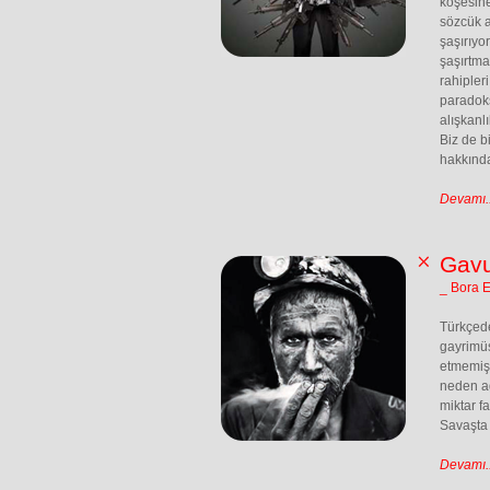
köşesine
sözcük a
şaşırıyo
şaşırtma
rahipler
paradoks
alışkanl
Biz de b
hakkınd
Devamı..
Gavu
_ Bora 
Türkçede
gayrimü
etmemiş,
neden ağ
miktar f
Savaşta 
Devamı..