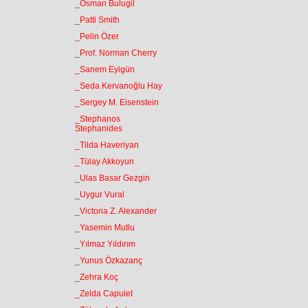
_Osman Bulugil
_Patti Smith
_Pelin Özer
_Prof. Norman Cherry
_Sanem Eyigün
_Seda Kervanoğlu Hay
_Sergey M. Eisenstein
_Stephanos
Stephanides
_Tilda Haveriyan
_Tülay Akkoyun
_Ulas Basar Gezgin
_Uygur Vural
_Victoria Z. Alexander
_Yasemin Mutlu
_Yılmaz Yıldırım
_Yunus Özkazanç
_Zehra Koç
_Zelda Capulet