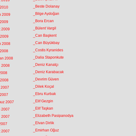
t 2010
_Beste Dolanay
 2010
_Bilge Aydoğan
m 2009
_Bora Ercan
 2009
_Bülent Vargil
t 2009
_Can Başkent
 2009
_Can Büyükbay
m 2008
_Costis Kyranides
 2008
_Dalia Staponkute
ran 2008
_Deniz Kanatçı
n 2008
_Deniz Karabacak
 2008
_Devrim Güven
 2008
_Dilek Koçal
k 2007
_Ebru Kurbak
 2007
_Elif Gezgin
muz 2007
_Elif Taşkan
s 2007
_Elizabeth Pasipanodya
n 2007
_Elvan Dirlik
 2007
_Emirhan Oğuz
t 2007