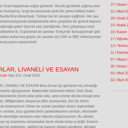
37 / Nisan
a Ocak başlarında soğuk günlerdi. Önceki günlerde yağmış olan
yer buzlaşmış, rengi de karararak sanki bir çamur kütlesi halini
31 / Mart 
 Okulda final dönemiydi, Türkiye ise bir savaşın eşiğinde. Her şey
29 / Ocak 
anlamsızlaşıyordu kütüphanede ders çalışırken bir görevli kapının
23 / Aralık
'sığınağa gider' diye bir yazı yazdığında. Ders çalışmaya nasıl
ilebilirdi ki. O günlerde bir yandan Türkçe'de 'konuşlanmak' gibi
19 / Kasım
cükler kullanıma giriyor, bir yandan da CNN ve BBC televizyonları
17 / Ağust
avaş yayını yapıyorlardı
13 / Temm
.
11 / Hazir
07 / Mayıs
05 / Nisan
RLAR, LİVANELİ VE ESAYAN
03 / Mart 
Ercan
Sayı 211, Ocak 2010
02 / Mart 
R, LİVANELİ VE ESAYAN Bora Ercan Şu günlerde hiç olmadığı
nırlarla uğraşıyorum. Matematik bölümünü bitireli, limit, Ebas,
blemlerini çözeli yıllar yıllar oldu, ama sınırlar döndü dolaştı yine
du. Wittgenstein okuyorum dilin sınırlarında. Zen ile zihnin
ında dolanıyorum. Elime ne zaman gazeteyi alsam, toplumdaki
 sınırları, bazı gazetecilerin yalakalıklarının sınırları, ekonomik
eki derinliğin sınırlarını ister istemez düşünüyorum. Bu ülkede,
eye üç maymunu oynamadan tanık olmak kolay iş değil. İnsanın
am bir midesinin, sağlam bir başının olması gerekiyor, ağrıdan