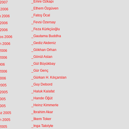
_Emre Özkapı
 2007
_Ethem Özgüven
k 2006
_Fatoş Öcal
m 2006
_Fevsi Özersay
 2006
_Feza Kürkçüoğlu
 2006
_Gautama Buddha
tos 2006
_Gediz Akdeniz
an 2006
_Gökhan Orhan
 2006
_Gönül Aslan
 2006
_Gül Büyükbay
2006
_Gür Genç
 2006
_Gürkan H. Kılıçarslan
2006
_Guy Debord
 2005
_Haluk Kalafat
 2005
_Hande Öğüt
2005
_Heinz Kimmerle
2005
_İbrahim Akar
uz 2005
_İlkem Toker
an 2005
_Inga Tatolyte
 2005