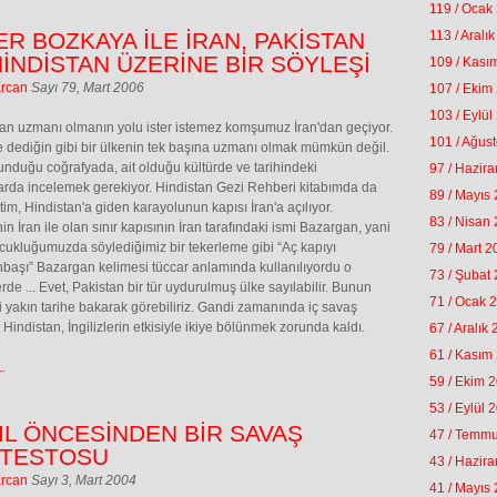
119 / Ocak
ER BOZKAYA İLE İRAN, PAKİSTAN
113 / Aralı
HİNDİSTAN ÜZERİNE BİR SÖYLEŞİ
109 / Kası
Ercan
Sayı 79, Mart 2006
107 / Ekim
103 / Eylül
tan uzmanı olmanın yolu ister istemez komşumuz İran'dan geçiyor.
101 / Ağus
 dediğin gibi bir ülkenin tek başına uzmanı olmak mümkün değil.
nduğu coğrafyada, ait olduğu kültürde ve tarihindeki
97 / Hazir
rda incelemek gerekiyor. Hindistan Gezi Rehberi kitabımda da
89 / Mayıs
ştim, Hindistan'a giden karayolunun kapısı İran'a açılıyor.
83 / Nisan
in İran ile olan sınır kapısının İran tarafındaki ismi Bazargan, yani
cukluğumuzda söylediğimiz bir tekerleme gibi “Aç kapıyı
79 / Mart 
başı” Bazargan kelimesi tüccar anlamında kullanılıyordu o
73 / Şubat
de ... Evet, Pakistan bir tür uydurulmuş ülke sayılabilir. Bunun
71 / Ocak 
 yakın tarihe bakarak görebiliriz. Gandi zamanında iç savaş
Hindistan, İngilizlerin etkisiyle ikiye bölünmek zorunda kaldı.
67 / Aralık
61 / Kasım
.
59 / Ekim 
53 / Eylül 
YIL ÖNCESİNDEN BİR SAVAŞ
47 / Temm
TESTOSU
43 / Hazir
Ercan
Sayı 3, Mart 2004
41 / Mayıs