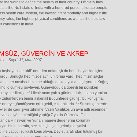
nd the words to define the beauty of their country. Officially they
la is the No1 state of India with a hundred percent literate people,
ass health care system, the lowest infant mortality and highest life
cy rates, the highest physical conditions as well as the best law
r conditions in India.
.
MSÜZ, GÜVERCİN VE AKREP
Ercan
Sayı 131, Mart 2007
la faşist yaptılar abi!” nereden anlamıştı da beni, böylesine içten
rdu. Sonuçta hepimizde aynı üniforma vardı, hepimizin saçları
ı ama her nasılsa kimin ne olduğu da kolayca anlaşılıyordu. Koğuş
mdı o cümleyi söyleyen. Güneydoğu’da görevli bir polisken
 tayin edilmiş... ** Hiçbir anım yok o günlere dair, insana yapılan
 zulümlerden biridir askerlik! Bugünlerde çağrıştı bu konuşma,
 nereye gömdüysem çıka geldi, çalkantılarla. ** Şu son günlerde
yler de çağrışıyor zihnime. Vasili Vasilikos’un aynı adlı eserinden
vras’ın yönetmenliğini yaptığı Z ya da Ölümsüz. Film;
an’da Hıristiyan ve Yunan manevi değerlerini korumak
yle, bir lumpenin, seçimle işbaşına gelmiş sosyalist
iline yaptığı suikastı konu alıyor. Devlet tarafından tutulmuş bir