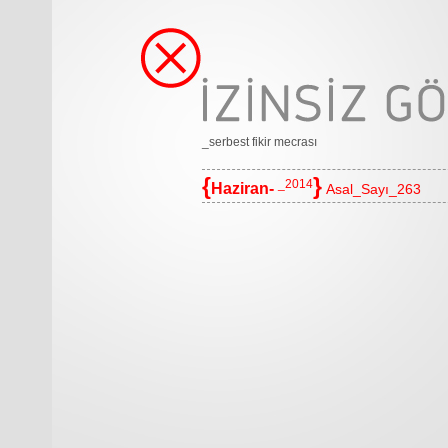
_serbest fikir mecrası
{
}
_2014
Haziran-
Asal_Sayı_263