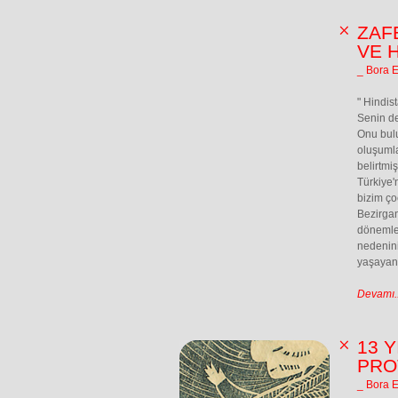
ZAF
VE 
_ Bora 
" Hindis
Senin de
Onu bulu
oluşumla
belirtmi
Türkiye'n
bizim ço
Bezirgan
dönemler
nedenini
yaşayan 
Devamı..
13 
PRO
_ Bora 