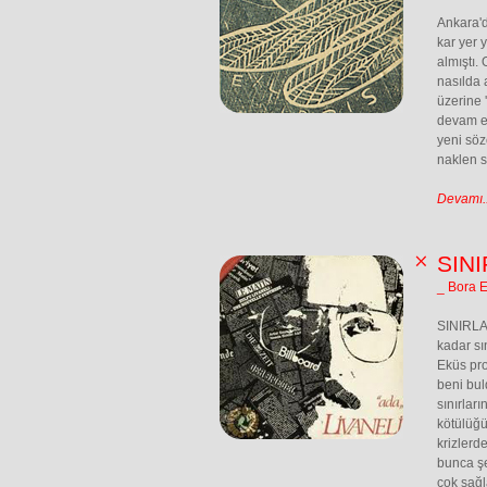
Ankara'd
kar yer 
almıştı.
nasılda 
üzerine 
devam ed
yeni söz
naklen s
Devamı..
SINI
_ Bora 
SINIRLA
kadar sı
Eküs pro
beni bul
sınırlar
kötülüğün
krizlerd
bunca ş
çok sağl