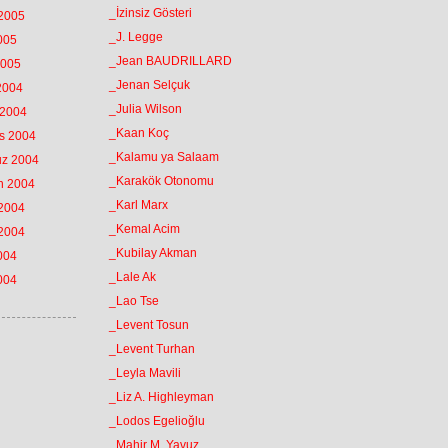
_İzinsiz Gösteri
 2005
_J. Legge
2005
_Jean BAUDRILLARD
2005
_Jenan Selçuk
 2004
_Julia Wilson
 2004
_Kaan Koç
os 2004
_Kalamu ya Salaam
uz 2004
_Karakök Otonomu
an 2004
_Karl Marx
 2004
_Kemal Acim
 2004
_Kubilay Akman
2004
_Lale Ak
2004
_Lao Tse
_Levent Tosun
_Levent Turhan
_Leyla Mavili
_Liz A. Highleyman
_Lodos Egelioğlu
_Mahir M. Yavuz