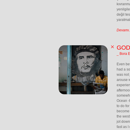
kıvranma
yenilgil
değil te
yaratmak
Devamı..
GOD
_ Bora 
Even befo
had a so
was not 
arouse w
experien
afternoo
somewher
Ocean -t
to do fo
become v
the west
jot down
fast as 