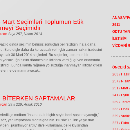
ANASAYF
 Mart Seçimleri Toplumun Etik
2911
meyi Seçimidir
ODTU TAR
Ercan
Sayı 257, Nisan 2014
İLETİŞİM
yazıldığında seçimin belirsiz sonuçları belirsizliğini hala daha
VİCDANİ 
u. Bu gidişle daha da koruyacak ve hiçbir zaman halkın iradesini
yacak 30 Mart 2014 seçimleri. Bu seçimler, toplumun bir
n yolsuzluğa sırtını dönmesinin iktidara verdiği güven ortamında
ştirildi. Bunca kanıta rağmen yolsuzluğa inanmayan iktidar kitlesi
ÖNCEKİ S
lelerine de inanmayacaktı.
263 / Hazi
.
257 / Nisa
251 / Mart
241 / Eylül
0 BİTERKEN SAPTAMALAR
239 / Tem
Ercan
Sayı 229, Aralık 2010
233 / Ocak
erledikçe mottom “insana dair hiçbir şeyin beni şaşırtmayacağı,”
229 / Aralı
 söz, yanılmıyorsam Montaigne’nin. Bu sözü “Türkiye’ye dair
227 / Ekim
ey beni şaşırtmıyor artık,” diye kullansam, belki kıyısından