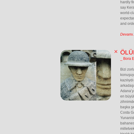
hardly fi
say Kera
world-cl
expectan
and orde
Devamı..
ÖLÜ
_ Bora 
Bizi zor
konuşuyo
kazılıyd
arkadaşı
Adana’ya
en büyük
zihnimde
başka şe
Costa Ga
Yunanist
bahanesi
milletvek