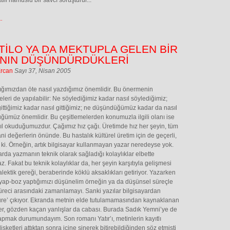
atili namuslu bir savcı soruşturur...
.
TİLO YA DA MEKTUPLA GELEN BİR
ININ DÜŞÜNDÜRDÜKLERİ
Ercan
Sayı 37, Nisan 2005
ğımızdan öte nasıl yazdığımız önemlidir. Bu önermenin
eleri de yapılabilir: Ne söylediğimiz kadar nasıl söylediğimiz;
ittiğimiz kadar nasıl gittiğimiz; ne düşündüğümüz kadar da nasıl
ümüz önemlidir. Bu çeşitlemelerden konumuzla ilgili olanı ise
ıl okuduğumuzdur. Çağımız hız çağı. Üretimde hız her şeyin, tüm
sani değerlerin önünde. Bu hastalık kültürel üretim için de geçerli,
 ki. Örneğin, artık bilgisayar kullanmayan yazar neredeyse yok.
arda yazmanın teknik olarak sağladığı kolaylıklar elbette
az. Fakat bu teknik kolaylıklar da, her şeyin karşıtıyla gelişmesi
alektik gereği, beraberinde köklü aksaklıkları getiriyor. Yazarken
yap-boz yaptığımızı düşünelim örneğin ya da düşünsel süreçle
üreci arasındaki zamanlamayı. Sanki yazılar bilgisayardan
re’ çıkıyor. Ekranda metnin elde tutulamamasından kaynaklanan
ler, gözden kaçan yanlışlar da cabası. Burada Sadık Yemni’ye de
 yapmak durumundayım. Son romanı Yatır’ı, metinlerin kayıtlı
isketleri attıktan sonra içine sinerek bitirebildiğinden söz etmişti