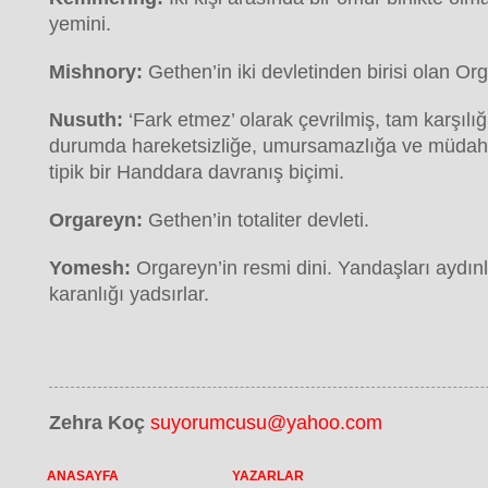
yemini.
Mishnory:
Gethen’in iki devletinden birisi olan Or
Nusuth:
‘Fark etmez’ olarak çevrilmiş, tam karşılı
durumda hareketsizliğe, umursamazlığa ve müdaha
tipik bir Handdara davranış biçimi.
Orgareyn:
Gethen’in totaliter devleti.
Yomesh:
Orgareyn’in resmi dini. Yandaşları aydınlı
karanlığı yadsırlar.
Zehra Koç
suyorumcusu@yahoo.com
ANASAYFA
YAZARLAR