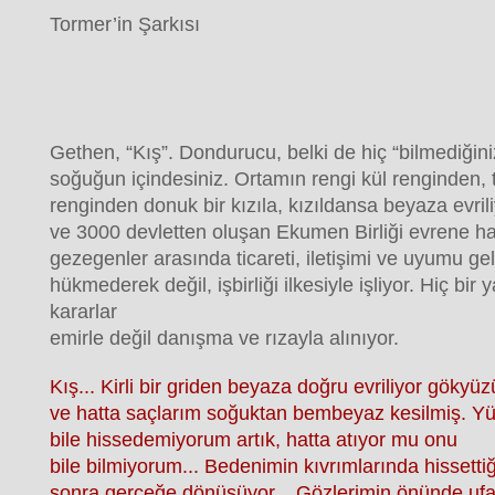
Tormer’in Şarkısı
Gethen, “Kış”. Dondurucu, belki de hiç “bilmediğiniz
soğuğun içindesiniz. Ortamın rengi kül renginden, 
renginden donuk bir kızıla, kızıldansa beyaza evri
ve 3000 devletten oluşan Ekumen Birliği evrene h
gezegenler arasında ticareti, iletişimi ve uyumu g
hükmederek değil, işbirliği ilkesiyle işliyor. Hiç bi
kararlar
emirle değil danışma ve rızayla alınıyor.
Kış... Kirli bir griden beyaza doğru evriliyor gökyü
ve hatta saçlarım soğuktan bembeyaz kesilmiş. Yür
bile hissedemiyorum artık, hatta atıyor mu onu
bile bilmiyorum... Bedenimin kıvrımlarında hissettiğ
sonra gerçeğe dönüşüyor... Gözlerimin önünde uf