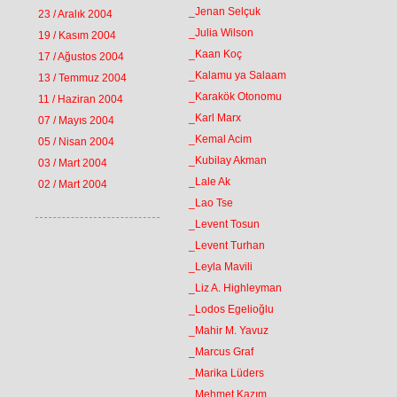
_Jenan Selçuk
23 / Aralık 2004
_Julia Wilson
19 / Kasım 2004
_Kaan Koç
17 / Ağustos 2004
_Kalamu ya Salaam
13 / Temmuz 2004
_Karakök Otonomu
11 / Haziran 2004
_Karl Marx
07 / Mayıs 2004
_Kemal Acim
05 / Nisan 2004
_Kubilay Akman
03 / Mart 2004
_Lale Ak
02 / Mart 2004
_Lao Tse
_Levent Tosun
_Levent Turhan
_Leyla Mavili
_Liz A. Highleyman
_Lodos Egelioğlu
_Mahir M. Yavuz
_Marcus Graf
_Marika Lüders
_Mehmet Kazım