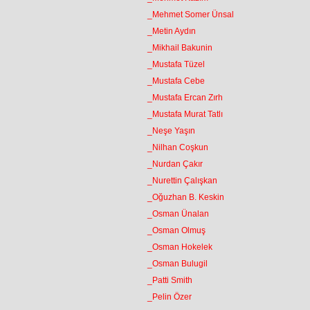
_Mehmet Somer Ünsal
_Metin Aydın
_Mikhail Bakunin
_Mustafa Tüzel
_Mustafa Cebe
_Mustafa Ercan Zırh
_Mustafa Murat Tatlı
_Neşe Yaşın
_Nilhan Coşkun
_Nurdan Çakır
_Nurettin Çalışkan
_Oğuzhan B. Keskin
_Osman Ünalan
_Osman Olmuş
_Osman Hokelek
_Osman Bulugil
_Patti Smith
_Pelin Özer