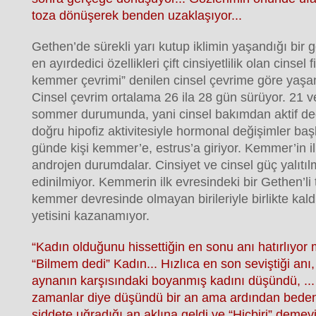
toza dönüşerek benden uzaklaşıyor...
Gethen’de sürekli yarı kutup iklimin yaşandığı bir 
en ayırdedici özellikleri çift cinsiyetlilik olan cinsel 
kemmer çevrimi” denilen cinsel çevrime göre yaşam
Cinsel çevrim ortalama 26 ila 28 gün sürüyor. 21 v
sommer durumunda, yani cinsel bakımdan aktif deği
doğru hipofiz aktivitesiyle hormonal değişimler baş
günde kişi kemmer’e, estrus’a giriyor. Kemmer’in i
androjen durumdalar. Cinsiyet ve cinsel güç yalıtı
edinilmiyor. Kemmerin ilk evresindeki bir Gethen’li
kemmer devresinde olmayan birileriyle birlikte kald
yetisini kazanamıyor.
“Kadın olduğunu hissettiğin en sonu anı hatırlıyo
“Bilmem dedi” Kadın... Hızlıca en son seviştiği anı
aynanın karşısındaki boyanmış kadını düşündü, ...
zamanlar diye düşündü bir an ama ardından bedeni
şiddete uğradığı an aklına geldi ve “Hiçbiri” demeyi t