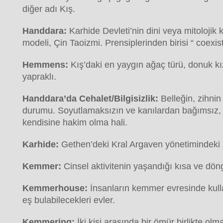
diğer adı Kış.
Handdara:
Karhide Devleti’nin dini veya mitolojik k
modeli, Çin Taoizmi. Prensiplerinden birisi “ coexis
Hemmens:
Kış’daki en yaygın ağaç türü, donuk kız
yapraklı.
Handdara’da Cehalet/Bilgisizlik:
Belleğin, zihnin
durumu. Soyutlamaksızın ve kanılardan bağımsız,
kendisine hakim olma hali.
Karhide:
Gethen’deki Kral Argaven yönetimindeki 
Kemmer:
Cinsel aktivitenin yaşandığı kısa ve döng
Kemmerhouse:
İnsanların kemmer evresinde kull
eş bulabilecekleri evler.
Kemmering:
İki kişi arasında bir ömür birlikte olm