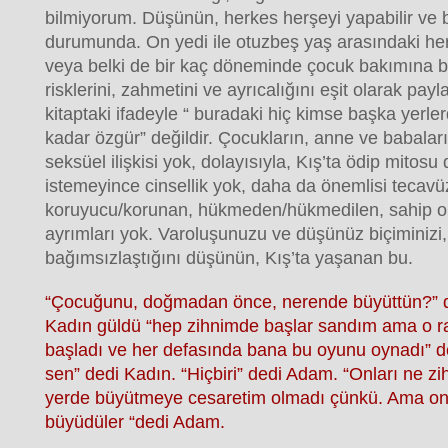
bilmiyorum. Düşünün, herkes herşeyi yapabilir ve b
durumunda. On yedi ile otuzbeş yaş arasındaki her
veya belki de bir kaç döneminde çocuk bakımına ba
risklerini, zahmetini ve ayrıcalığını eşit olarak pay
kitaptaki ifadeyle “ buradaki hiç kimse başka yerle
kadar özgür” değildir. Çocukların, anne ve babalarıy
seksüel ilişkisi yok, dolayısıyla, Kış’ta ödip mitosu 
istemeyince cinsellik yok, daha da önemlisi tecavü
koruyucu/korunan, hükmeden/hükmedilen, sahip ola
ayrımları yok. Varoluşunuzu ve düşünüz biçiminizi,
bağımsızlaştığını düşünün, Kış’ta yaşanan bu.
“Çocuğunu, doğmadan önce, nerende büyüttün?” 
Kadın güldü “hep zihnimde başlar sandım ama o
başladı ve her defasında bana bu oyunu oynadı” d
sen” dedi Kadın. “Hiçbiri” dedi Adam. “Onları ne z
yerde büyütmeye cesaretim olmadı çünkü. Ama o
büyüdüler “dedi Adam.