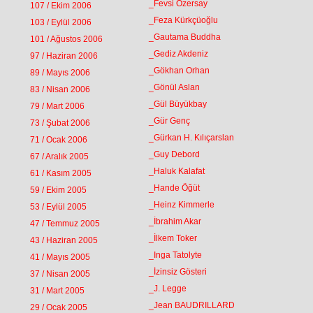
_Fevsi Özersay
107 / Ekim 2006
_Feza Kürkçüoğlu
103 / Eylül 2006
_Gautama Buddha
101 / Ağustos 2006
_Gediz Akdeniz
97 / Haziran 2006
_Gökhan Orhan
89 / Mayıs 2006
_Gönül Aslan
83 / Nisan 2006
_Gül Büyükbay
79 / Mart 2006
_Gür Genç
73 / Şubat 2006
_Gürkan H. Kılıçarslan
71 / Ocak 2006
_Guy Debord
67 / Aralık 2005
_Haluk Kalafat
61 / Kasım 2005
_Hande Öğüt
59 / Ekim 2005
_Heinz Kimmerle
53 / Eylül 2005
_İbrahim Akar
47 / Temmuz 2005
_İlkem Toker
43 / Haziran 2005
_Inga Tatolyte
41 / Mayıs 2005
_İzinsiz Gösteri
37 / Nisan 2005
_J. Legge
31 / Mart 2005
_Jean BAUDRILLARD
29 / Ocak 2005