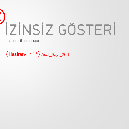
_serbest fikir mecrası
{
}
_2014
Haziran-
Asal_Sayı_263