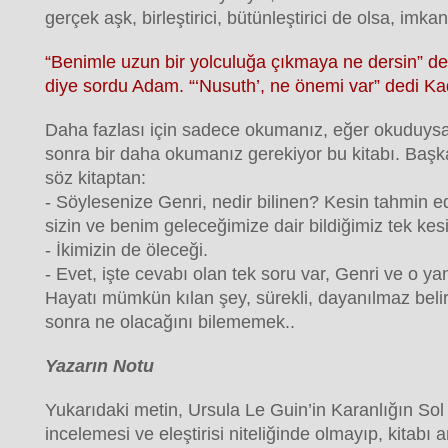
gerçek aşk, birleştirici, bütünleştirici de olsa, imkans
“Benimle uzun bir yolculuğa çıkmaya ne dersin” de
diye sordu Adam. “‘Nusuth’, ne önemi var” dedi Ka
Daha fazlası için sadece okumanız, eğer okuduysan
sonra bir daha okumanız gerekiyor bu kitabı. Başk
söz kitaptan:
- Söylesenize Genri, nedir bilinen? Kesin tahmin e
sizin ve benim geleceğimize dair bildiğimiz tek kes
- İkimizin de öleceği.
- Evet, işte cevabı olan tek soru var, Genri ve o yan
Hayatı mümkün kılan şey, sürekli, dayanılmaz belirsi
sonra ne olacağını bilememek..
Yazarın Notu
Yukarıdaki metin, Ursula Le Guin’in Karanlığın Sol E
incelemesi ve eleştirisi niteliğinde olmayıp, kitabı 