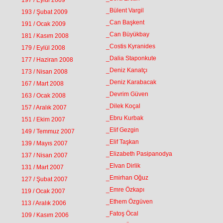
197 / Eylül 2009
_Bülent Vargil
193 / Şubat 2009
_Can Başkent
191 / Ocak 2009
_Can Büyükbay
181 / Kasım 2008
_Costis Kyranides
179 / Eylül 2008
_Dalia Staponkute
177 / Haziran 2008
_Deniz Kanatçı
173 / Nisan 2008
_Deniz Karabacak
167 / Mart 2008
_Devrim Güven
163 / Ocak 2008
_Dilek Koçal
157 / Aralık 2007
_Ebru Kurbak
151 / Ekim 2007
_Elif Gezgin
149 / Temmuz 2007
_Elif Taşkan
139 / Mayıs 2007
_Elizabeth Pasipanodya
137 / Nisan 2007
_Elvan Dirlik
131 / Mart 2007
_Emirhan Oğuz
127 / Şubat 2007
_Emre Özkapı
119 / Ocak 2007
_Ethem Özgüven
113 / Aralık 2006
_Fatoş Öcal
109 / Kasım 2006