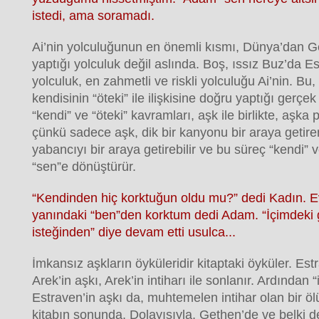
istedi, ama soramadı.
Ai’nin yolculuğunun en önemli kısmı, Dünya’dan Ge
yaptığı yolculuk değil aslında. Boş, ıssız Buz’da Es
yolculuk, en zahmetli ve riskli yolculuğu Ai’nin. Bu
kendisinin “öteki” ile ilişkisine doğru yaptığı gerçek
“kendi” ve “öteki” kavramları, aşk ile birlikte, aşka
çünkü sadece aşk, dik bir kanyonu bir araya getiren 
yabancıyı bir araya getirebilir ve bu süreç “kendi” v
“sen”e dönüştürür.
“Kendinden hiç korktuğun oldu mu?” dedi Kadın. E
yanındaki “ben”den korktum dedi Adam. “İçimdeki 
isteğinden” diye devam etti usulca...
İmkansız aşkların öyküleridir kitaptaki öyküler. Es
Arek’in aşkı, Arek’in intiharı ile sonlanır. Ardından 
Estraven’in aşkı da, muhtemelen intihar olan bir ö
kitabın sonunda. Dolayısıyla, Gethen’de ve belki 