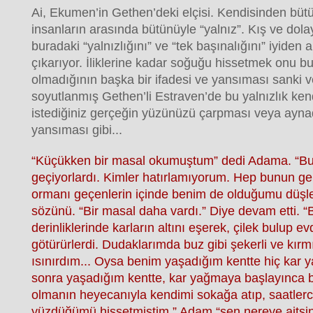
Ai, Ekumen’in Gethen’deki elçisi. Kendisinden bütü
insanların arasında bütünüyle “yalnız”. Kış ve dol
buradaki “yalnızlığını” ve “tek başınalığını” iyiden a
çıkarıyor. İliklerine kadar soğuğu hissetmek onu b
olmadığının başka bir ifadesi ve yansıması sanki
soyutlanmış Gethen’li Estraven’de bu yalnızlık ke
istediğiniz gerçeğin yüzünüzü çarpması veya ayn
yansıması gibi...
“Küçükken bir masal okumuştum” dedi Adama. “B
geçiyorlardı. Kimler hatırlamıyorum. Hep bunun g
ormanı geçenlerin içinde benim de olduğumu düşle
sözünü. “Bir masal daha vardı.” Diye devam etti. “
derinliklerinde karların altını eşerek, çilek bulup 
götürürlerdi. Dudaklarımda buz gibi şekerli ve kırmız
ısınırdım... Oysa benim yaşadığım kentte hiç kar y
sonra yaşadığım kentte, kar yağmaya başlayınca b
olmanın heyecanıyla kendimi sokağa atıp, saatler
yüzdüğümü hissetmiştim.” Adam “sen nereye aitsin