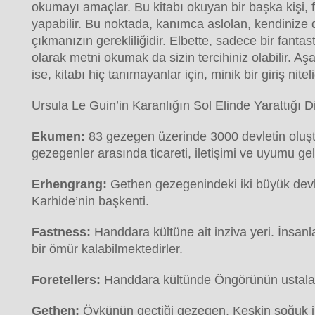
okumayı amaçlar. Bu kitabı okuyan bir başka kişi, f
yapabilir. Bu noktada, kanımca aslolan, kendinize 
çıkmanızın gerekliliğidir. Elbette, sadece bir fanta
olarak metni okumak da sizin tercihiniz olabilir. A
ise, kitabı hiç tanımayanlar için, minik bir giriş nitel
Ursula Le Guin’in Karanlığın Sol Elinde Yarattığı Di
Ekumen:
83 gezegen üzerinde 3000 devletin oluşt
gezegenler arasında ticareti, iletişimi ve uyumu gel
Erhengrang:
Gethen gezegenindeki iki büyük devle
Karhide’nin başkenti.
Fastness:
Handdara kültüne ait inziva yeri. İnsanl
bir ömür kalabilmektedirler.
Foretellers:
Handdara kültünde Öngörünün ustalar
Gethen:
Öykünün geçtiği gezegen. Keskin soğuk ik