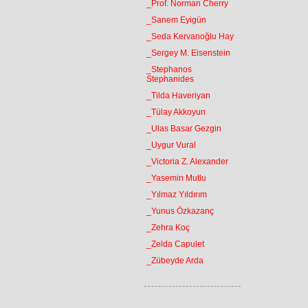
_Prof. Norman Cherry
_Sanem Eyigün
_Seda Kervanoğlu Hay
_Sergey M. Eisenstein
_Stephanos
Stephanides
_Tilda Haveriyan
_Tülay Akkoyun
_Ulas Basar Gezgin
_Uygur Vural
_Victoria Z. Alexander
_Yasemin Mutlu
_Yılmaz Yıldırım
_Yunus Özkazanç
_Zehra Koç
_Zelda Capulet
_Zübeyde Arda