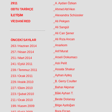
2911
_A. Aydan Özkan
ODTU TARİHÇE
_Ahmet Atıf Akın
İLETİŞİM
_Alexandra Schüssler
VİCDANİ RED
_Ali Pekşen
_Ali Sarıgül
_Ali Can Şener
_Ali Rıza Arıcan
ÖNCEKİ SAYILAR
_Anarkom
263 / Haziran 2014
_Arif Murat
257 / Nisan 2014
_Arseli Dokumacı
251 / Mart 2014
_Aslı Pelit
241 / Eylül 2011
_Assata Shakur
239 / Temmuz 2011
_Ayhan Ayteş
233 / Ocak 2011
_B. Gerry Coulter
229 / Aralık 2010
_Bahar Akpınar
227 / Ekim 2010
_Bâki Ayhan T.
223 / Şubat 2010
_Beste Dolanay
211 / Ocak 2010
_Bilge Aydoğan
199 / Kasım 2009
_Bora Ercan