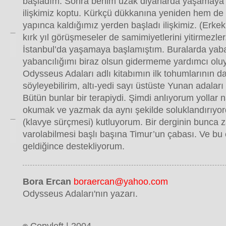
başladım. Sonra benim uzak diyarlarda yaşamaya
ilişkimiz koptu. Kürkçü dükkanına yeniden hem de
yapınca kaldığımız yerden başladı ilişkimiz. (Erkek
kırk yıl görüşmeseler de samimiyetlerini yitirmezler
İstanbul’da yaşamaya başlamıştım. Buralarda yab
yabancılığımı biraz olsun gidermeme yardımcı olu
Odysseus Adaları adlı kitabımın ilk tohumlarının da
söyleyebilirim, altı-yedi sayı üstüste Yunan adalar
Bütün bunlar bir terapiydi. Şimdi anlıyorum yollar na
okumak ve yazmak da aynı şekilde soluklandırıyordu
(klavye sürçmesi) kutluyorum. Bir derginin bunca
varolabilmesi başlı başına Timur’un çabası. Ve bu
geldiğince destekliyorum.
Bora Ercan
boraercan@yahoo.com
Odysseus Adaları'nın yazarı.