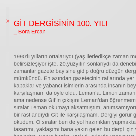
GİT DERGİSİNİN 100. YILI
_ Bora Ercan
1990’lı yılların ortalarıydı (yaş ilerledikçe zaman
belirsizleşiyor işte, 20.yüzyılın sonlarıydı da denebi
zamanlar gazete bayisine gidip doğru düzgün derg
mümkündü. En azından gazetecinin raflarında yer
kapaklar ve yabancı isimlerin arasında insanın bey
karşılaşmam da öyle oldu. Leman’a, Limon zamanl
ama nedense Git’in çıkışını Leman’dan öğrenmemiş
sıralar Leman okumayı aksatmıştım, anımsamıyo
bir rastlandıydı Git ile karşılaşmam. Dergiyi görür
okudum. O sıralar ben de yol hazırlıkları yapmaktay
tasarımı, yaklaşımı bana yakın gelen bu dergi içi