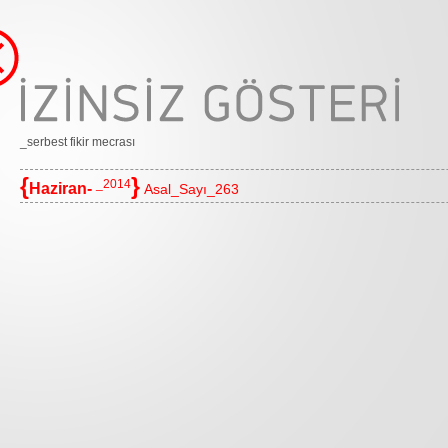
_serbest fikir mecrası
{
}
_2014
Haziran-
Asal_Sayı_263