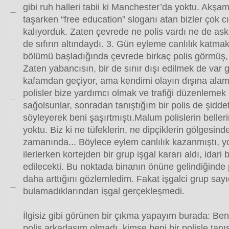
gibi ruh halleri tabii ki Manchester’da yoktu. Akşam 
taşarken “free education” sloganı atan bizler çok c
kalıyorduk. Zaten çevrede ne polis vardı ne de ask
de sıfırın altındaydı. 3. Gün eyleme canlılık katm
bölümü başladığında çevrede birkaç polis görmüş, 
Zaten yabancısın, bir de sınır dışı edilmek de var g
kafamdan geçiyor, ama kendimi olayın dışına al
polisler bize yardımcı olmak ve trafiği düzenlemek 
sağolsunlar, sonradan tanıştığım bir polis de şiddett
söyleyerek beni şaşırtmıştı.Malum polislerin beller
yoktu. Biz ki ne tüfeklerin, ne dipçiklerin gölgesind
zamanında... Böylece eylem canlılık kazanmıştı, y
ilerlerken kortejden bir grup işgal kararı aldı, idari 
edilecekti. Bu noktada binanın önüne gelindiğinde p
daha arttığını gözlemledim. Fakat işgalci grup sayı
bulamadıklarından işgal gerçekleşmedi.
İlgisiz gibi görünen bir çıkma yapayım burada: Ben
polis arkadaşım olmadı, kimse beni bir polisle tanış