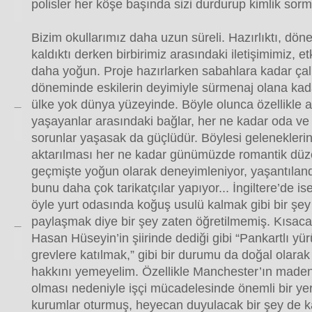
polisler her köşe başında sizi durdurup kimlik sorm
Bizim okullarımız daha uzun süreli. Hazırlıktı, dö
kaldıktı derken birbirimiz arasındaki iletişimimiz, e
daha yoğun. Proje hazırlarken sabahlara kadar çalış
döneminde eskilerin deyimiyle sürmenaj olana kadar
ülke yok dünya yüzeyinde. Böyle olunca özellikle 
yaşayanlar arasındaki bağlar, her ne kadar oda ve
sorunlar yaşasak da güçlüdür. Böylesi gelenekleri
aktarılması her ne kadar günümüzde romantik düz
geçmişte yoğun olarak deneyimleniyor, yaşantıland
bunu daha çok tarikatçılar yapıyor... İngiltere’de ise
öyle yurt odasında koğuş usulü kalmak gibi bir şe
paylaşmak diye bir şey zaten öğretilmemiş. Kısacası 
Hasan Hüseyin’in şiirinde dediği gibi “Pankartlı yür
grevlere katılmak,” gibi bir durumu da doğal olarak
hakkını yemeyelim. Özellikle Manchester’ın maden
olması nedeniyle işçi mücadelesinde önemli bir yeri
kurumlar oturmuş, heyecan duyulacak bir şey de k