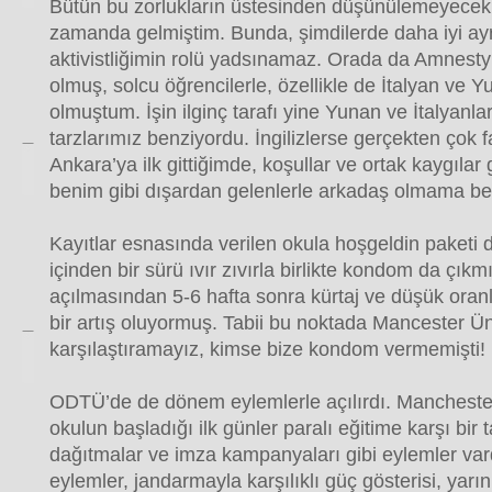
Bütün bu zorlukların üstesinden düşünülemeyecek 
zamanda gelmiştim. Bunda, şimdilerde daha iyi ayr
aktivistliğimin rolü yadsınamaz. Orada da Amnesty 
olmuş, solcu öğrencilerle, özellikle de İtalyan ve 
olmuştum. İşin ilginç tarafı yine Yunan ve İtalyanlar
tarzlarımız benziyordu. İngilizlerse gerçekten çok f
Ankara’ya ilk gittiğimde, koşullar ve ortak kaygılar
benim gibi dışardan gelenlerle arkadaş olmama b
Kayıtlar esnasında verilen okula hoşgeldin paketi de
içinden bir sürü ıvır zıvırla birlikte kondom da çık
açılmasından 5-6 hafta sonra kürtaj ve düşük oranl
bir artış oluyormuş. Tabii bu noktada Mancester Ün
karşılaştıramayız, kimse bize kondom vermemişti!
ODTÜ’de de dönem eylemlerle açılırdı. Manchester
okulun başladığı ilk günler paralı eğitime karşı bir
dağıtmalar ve imza kampanyaları gibi eylemler var
eylemler, jandarmayla karşılıklı güç gösterisi, yar