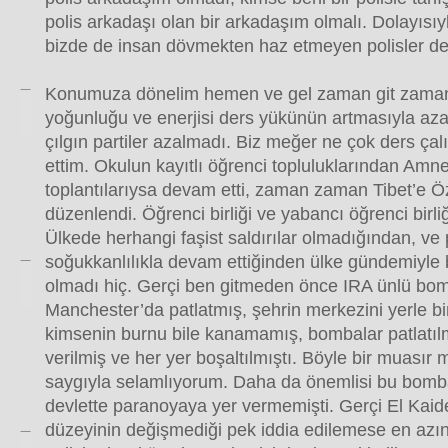
polis arkadaşı olan bir arkadaşım olmalı. Dolayısıy
bizde de insan dövmekten haz etmeyen polisler de 
Konumuza dönelim hemen ve gel zaman git zaman
yoğunluğu ve enerjisi ders yükünün artmasıyla azal
çılgın partiler azalmadı. Biz meğer ne çok ders çal
ettim. Okulun kayıtlı öğrenci topluluklarından Amne
toplantılarıysa devam etti, zaman zaman Tibet’e Özg
düzenlendi. Öğrenci birliği ve yabancı öğrenci birliği
Ülkede herhangi faşist saldırılar olmadığından, ve p
soğukkanlılıkla devam ettiğinden ülke gündemiyle b
olmadı hiç. Gerçi ben gitmeden önce IRA ünlü bomb
Manchester’da patlatmış, şehrin merkezini yerle bi
kimsenin burnu bile kanamamış, bombalar patlatı
verilmiş ve her yer boşaltılmıştı. Böyle bir muasır 
saygıyla selamlıyorum. Daha da önemlisi bu bomb
devlette paranoyaya yer vermemişti. Gerçi El Kai
düzeyinin değişmediği pek iddia edilemese en az