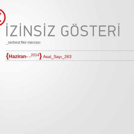
_serbest fikir mecrası
{
}
_2014
Haziran-
Asal_Sayı_263