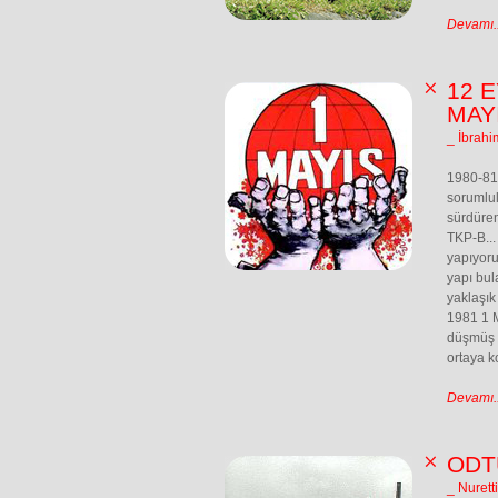
Devamı..
12 
MAYI
_ İbrahi
1980-81
sorumlul
sürdüren
TKP-B...
yapıyoru
yapı bul
yaklaşık
1981 1 M
düşmüş k
ortaya k
Devamı..
ODT
_ Nurett