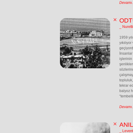
Devamı..
ODT
_ Nurett
1959 yıl
yıkılıyo
geçiyord
İnsanlar
işlerini
şenlikler
sözlerin
çalışmay
topluluk,
tekrar e
balyoz h
“tembell
Devamı..
ANI
_ Leven