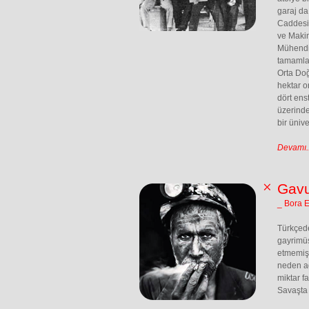
garaj da
Caddesi’
ve Makin
Mühendis
tamamlan
Orta Doğ
hektar o
dört ens
üzerinde
bir ünive
Devamı..
Gavu
_ Bora 
Türkçede
gayrimü
etmemiş,
neden ağ
miktar f
Savaşta 