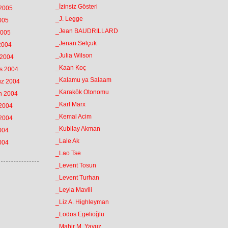
_İzinsiz Gösteri
 2005
_J. Legge
2005
_Jean BAUDRILLARD
2005
_Jenan Selçuk
 2004
_Julia Wilson
 2004
_Kaan Koç
os 2004
_Kalamu ya Salaam
uz 2004
_Karakök Otonomu
an 2004
_Karl Marx
 2004
_Kemal Acim
 2004
_Kubilay Akman
2004
_Lale Ak
2004
_Lao Tse
_Levent Tosun
_Levent Turhan
_Leyla Mavili
_Liz A. Highleyman
_Lodos Egelioğlu
_Mahir M. Yavuz