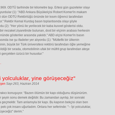
969. ODTÜ tarihinde bir kilometre taşı. Ertesi gün gazeteler olayı
yurdular (1): "ABD Ankara Büyükelçisi Robert Komer'in makam
i dün ODTÜ Rektörlüğü önünde bir kısım öğrenci tarafından
tır." Rektör Kemal Kurdaş basın toplantısında olayı şöyle
rdu (2): "Her yönü ile yerilecek bir kaba kuvvet gösterisi oldu.
bir nezaket ziyaretinde bulunan, dost bir elçinin arabası herkesin
önünde gösteriler arasında yakıldı." ABD elçisi Komer'in basın
sında ise şu ifadeler yer alıyordu (1): "Müttefik bir ülkenin
sinin, büyük bir Türk üniversitesi rektörü tarafından öğle yemeğine
ildiği bir sırada, otomobilinin ufak bir müfrit grup tarafından ateşe
i gerçekten üzücü bir husustur."
.
yi yolculuklar, yine görüşeceğiz"
kşen
Sayı 263, Haziran 2014
ü yakıcı konuşuyor. “Bazen ölümün bir kapı olduğunu düşünürüm.
 şeyin sonu demek değildir. Bu zamandan ayrılıp, bir sonraki
geçmektir. Tam anlamıyla bir kapı. Bu kapının bekçisi olan ben
pek çok insanı uğurladım. Onlara her seferinde: "-- İyi yolculuklar,
üşeceğiz" derim.”