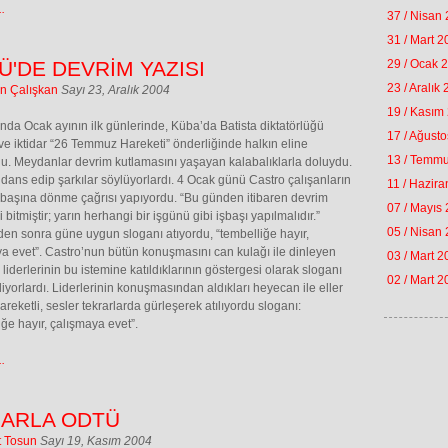
.
37 / Nisan
31 / Mart 
Ü'DE DEVRİM YAZISI
29 / Ocak 
23 / Aralık
in Çalışkan
Sayı 23, Aralık 2004
19 / Kasım
ında Ocak ayının ilk günlerinde, Küba’da Batista diktatörlüğü
17 / Ağust
r ve iktidar “26 Temmuz Hareketi” önderliğinde halkın eline
13 / Temm
u. Meydanlar devrim kutlamasını yaşayan kalabalıklarla doluydu.
 dans edip şarkılar söylüyorlardı. 4 Ocak günü Castro çalışanların
11 / Hazir
n başına dönme çağrısı yapıyordu. “Bu günden itibaren devrim
07 / Mayıs
i bitmiştir; yarın herhangi bir işgünü gibi işbaşı yapılmalıdır.”
05 / Nisan
den sonra güne uygun sloganı atıyordu, “tembelliğe hayır,
a evet”. Castro’nun bütün konuşmasını can kulağı ile dinleyen
03 / Mart 
 liderlerinin bu istemine katıldıklarının göstergesi olarak sloganı
02 / Mart 
diyorlardı. Liderlerinin konuşmasından aldıkları heyecan ile eller
areketli, sesler tekrarlarda gürleşerek atılıyordu sloganı:
iğe hayır, çalışmaya evet”.
.
LARLA ODTÜ
t Tosun
Sayı 19, Kasım 2004