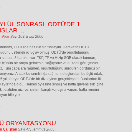
.
EYLÜL SONRASI, ODTÜ'DE 1
SLAR ...
m Akar
Sayı 103, Eylül 2006
dönemi, ODTÜ'de hazırlık sınıfındayım. Hareketin ODTÜ
uğunu üstleneli iki üç ay olmuş. ODTÜ'de örgütlülüğünü
 sadece 3 hareket var. TKP, TP ve Hizip SGB olarak tanınan,
 Üçünün bir araya gelmesini sağlıyoruz ve düzenli görüşmeler
z. Tüm çabalara rağmen, örgütlülüğünü sürdüren dördüncü bir
amıyoruz. Ancak bu sınırlılılığa rağmen, oluşturulan bu üçlü odak,
 5 yıl süreyle ODTÜ'de bir dizi eylem gerçekleştirdi Bunlardan ilki,
ayıs'ında oldu. Herkes öylesine sinmiş ve hatta güvensizlik içine
i, gizliden gizliye, sistem karşıtı konuşma yapan, hatta rengini
oyan bile yok
.
Ü ORYANTASYONU
in Çalışkan
Sayı 47, Temmuz 2005