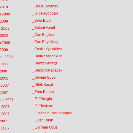
t 2010
_Beste Dolanay
 2010
_Bilge Aydoğan
m 2009
_Bora Ercan
 2009
_Bülent Vargil
t 2009
_Can Başkent
 2009
_Can Büyükbay
m 2008
_Costis Kyranides
 2008
_Dalia Staponkute
ran 2008
_Deniz Kanatçı
n 2008
_Deniz Karabacak
 2008
_Devrim Güven
 2008
_Dilek Koçal
k 2007
_Ebru Kurbak
 2007
_Elif Gezgin
muz 2007
_Elif Taşkan
s 2007
_Elizabeth Pasipanodya
n 2007
_Elvan Dirlik
 2007
_Emirhan Oğuz
t 2007