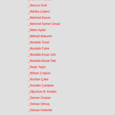
_Marcus Graf
_Marika Lüders
_Mehmet Kazım
_Mehmet Somer Ünsal
_Metin Aydın
_Mikhail Bakunin
_Mustafa Tüzel
_Mustafa Cebe
_Mustafa Ercan Zırh
_Mustafa Murat Tatlı
_Neşe Yaşın
_Nilhan Coşkun
_Nurdan Çakır
_Nurettin Çalışkan
_Oğuzhan B. Keskin
_Osman Ünalan
_Osman Olmuş
_Osman Hokelek