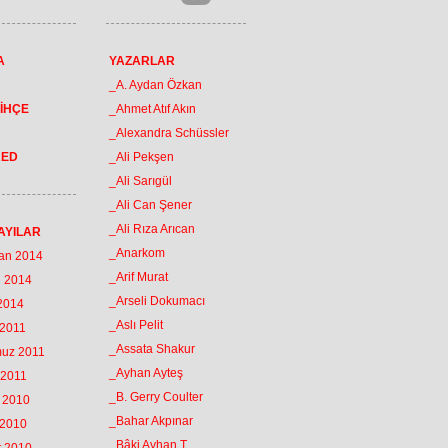
A
YAZARLAR
_A. Aydan Özkan
İHÇE
_Ahmet Atıf Akın
_Alexandra Schüssler
RED
_Ali Pekşen
_Ali Sarıgül
_Ali Can Şener
_Ali Rıza Arıcan
AYILAR
_Anarkom
ran 2014
_Arif Murat
n 2014
_Arseli Dokumacı
 2014
_Aslı Pelit
 2011
_Assata Shakur
muz 2011
_Ayhan Ayteş
 2011
_B. Gerry Coulter
k 2010
_Bahar Akpınar
 2010
_Bâki Ayhan T.