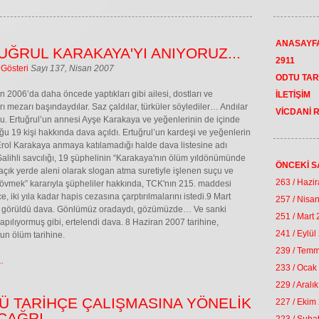
ANASAYF
UĞRUL KARAKAYA'YI ANIYORUZ...
2911
 Gösteri
Sayı 137, Nisan 2007
ODTU TAR
n 2006’da daha öncede yaptıkları gibi ailesi, dostları ve
İLETİŞİM
rı mezarı başındaydılar. Saz çaldılar, türküler söylediler… Andılar
VİCDANİ 
’u. Ertuğrul’un annesi Ayşe Karakaya ve yeğenlerinin de içinde
u 19 kişi hakkında dava açıldı. Ertuğrul’un kardeşi ve yeğenlerin
rol Karakaya anmaya katılamadığı halde dava listesine adı
 Salihli savcılığı, 19 şüphelinin “Karakaya'nın ölüm yıldönümünde
ÖNCEKİ S
ık yerde aleni olarak slogan atma suretiyle işlenen suçu ve
263 / Hazi
övmek” kararıyla şüpheliler hakkında, TCK'nın 215. maddesi
e, iki yıla kadar hapis cezasına çarptırılmalarını istedi.9 Mart
257 / Nisa
 görüldü dava. Gönlümüz oradaydı, gözümüzde… Ve sanki
251 / Mart
yapılıyormuş gibi, ertelendi dava. 8 Haziran 2007 tarihine,
241 / Eylül
’un ölüm tarihine.
239 / Tem
.
233 / Ocak
229 / Aralı
Ü TARİHÇE ÇALIŞMASINA YÖNELİK
227 / Ekim
 ÇAĞRI