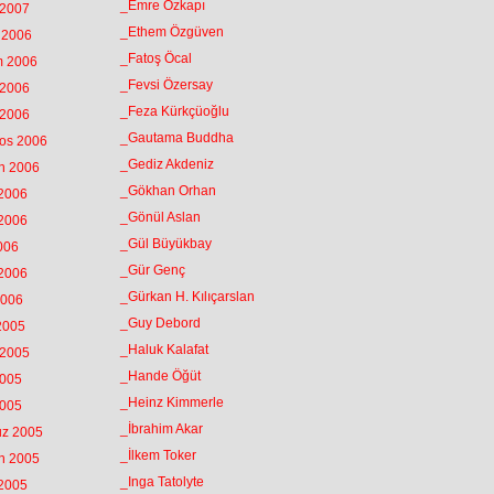
_Emre Özkapı
 2007
_Ethem Özgüven
k 2006
_Fatoş Öcal
m 2006
_Fevsi Özersay
 2006
_Feza Kürkçüoğlu
 2006
_Gautama Buddha
tos 2006
_Gediz Akdeniz
an 2006
_Gökhan Orhan
 2006
_Gönül Aslan
 2006
_Gül Büyükbay
2006
_Gür Genç
 2006
_Gürkan H. Kılıçarslan
2006
_Guy Debord
 2005
_Haluk Kalafat
 2005
_Hande Öğüt
2005
_Heinz Kimmerle
2005
_İbrahim Akar
uz 2005
_İlkem Toker
an 2005
_Inga Tatolyte
 2005