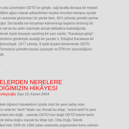
r yolu üzerinden ODTÜ’ye girişte, sağ tarafta devasa bir heykel
 Bilim ağacı olarak adlandırılan heykel önceleri kampus içinde
n arasında görünmez bir yerde iken, 90’lı yıllarda şimdiki yerine
tur. Sol tarafta ise kocaman kahverengi taşlarla örülmüş bir
 set ve bu setin üzerinde ancak dikkatlice bakıldığında
lecek siyah boyayla yazılmış bir yazı vardır; “Karakaya girişi”.
lenlerin gözleriyle aradığı bir yazıdır o. Ertuğrul Karakaya bir
rencisiydi. 1977 yılında, 9 aylık boykot döneminde ODTÜ
Temsilcisi yönetim kurulu üyesiydi ve ÖTK'nın sözcülüğünü
ti.
.
ELERDEN NERELERE
DİĞİMİZİN HİKÂYESİ
Kürkçüoğlu
Sayı 19, Kasım 2004
deki öğrenci hareketinin içinde özel bir yere sahip olan
artık bir “tarih” kitabı var. Ancak bu kitap, “resmi tarih”in yeni
inden biri değil... aslında ODTÜ’nün değil ODTÜ’lülerin tarihi
k daha doğru olacak bu kitap için. Orta Doğu Teknik
tesi’nde 1956 ile 1980 yılları arasında yaşananları konu edinen