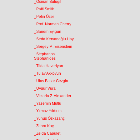
_Osman Bulugil
_Patti Smith
_Pelin Özer
_Prof. Norman Cherry
_Sanem Eyigün
_Seda Kervanoğlu Hay
_Sergey M. Eisenstein
_Stephanos
Stephanides
_Tilda Haveriyan
_Tülay Akkoyun
_Ulas Basar Gezgin
_Uygur Vural
_Victoria Z. Alexander
_Yasemin Mutlu
_Yılmaz Yıldırım
_Yunus Özkazanç
_Zehra Koç
_Zelda Capulet