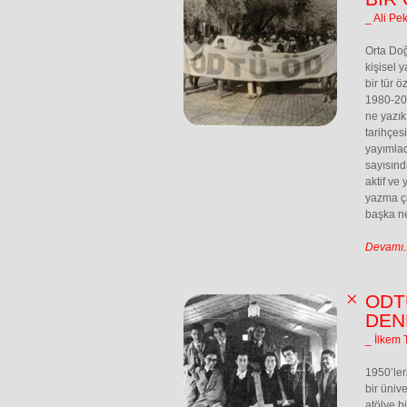
_ Ali Pe
Orta Doğ
kişisel 
bir tür 
1980-200
ne yazık
tarihçes
yayımlad
sayısınd
aktif ve
yazma ça
başka ne
Devamı..
ODT
DEN
_ İlkem 
1950’ler
bir ünive
atölye bi