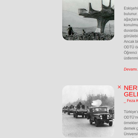
Eskişehi
bulunur.
ağaçları
konulmuş
duvardan
görülebi
Ancak bi
ODTÜ öğ
Öğrenci 
üstlenmiş
Devamı..
NER
GEL
_ Feza 
Türkiye’
ODTÜ’nün 
örnekler
demek ço
Üniversi