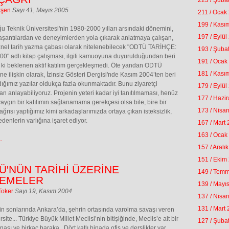
223 / Şuba
kşen
Sayı 41, Mayıs 2005
211 / Ocak
199 / Kası
u Teknik Üniversitesi'nin 1980-2000 yılları arsındaki dönemini,
197 / Eylül
yaşantılardan ve deneyimlerden yola çıkarak anlatmaya çalışan,
öznel tarih yazma çabası olarak nitelenebilecek "ODTÜ TARİHÇE:
193 / Şuba
0" adlı kitap çalışması, ilgili kamuoyuna duyurulduğundan beri
191 / Ocak
 ki beklenen aktif katılım gerçekleşmedi. Öte yandan ODTÜ
181 / Kası
ine ilişkin olarak, İzinsiz Gösteri Dergisi'nde Kasım 2004’ten beri
ığımız yazılar oldukça fazla okunmaktadır. Bunu ziyaretçi
179 / Eylül
an anlayabiliyoruz. Projenin yeteri kadar iyi tanıtılmaması, henüz
177 / Hazi
 yaygın bir katılımın sağlanamama gerekçesi olsa bile, bire bir
173 / Nisa
ğrısı yaptığımız kimi arkadaşlarımızda ortaya çıkan isteksizlik,
denlerin varlığına işaret ediyor.
167 / Mart
163 / Ocak
.
157 / Aralı
151 / Ekim
Ü'NÜN TARİHİ ÜZERİNE
149 / Tem
EMELER
139 / Mayı
Toker
Sayı 19, Kasım 2004
137 / Nisa
131 / Mart
in sonlarında Ankara’da, şehrin ortasında varolma savaşı veren
rsite... Türkiye Büyük Millet Meclisi’nin bitişiğinde, Meclis’e ait bir
127 / Şuba
nası ve birkaç baraka.. Dört katlı binada ofis ve derslikler var,