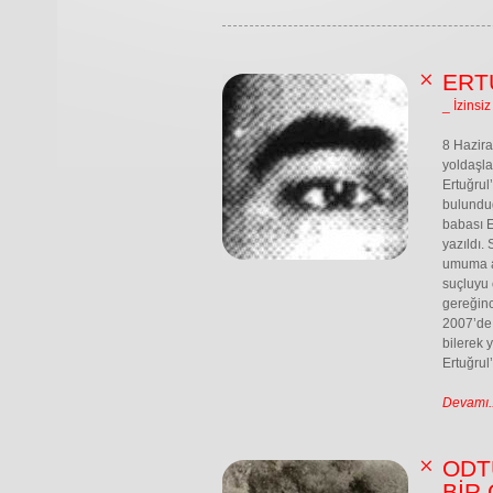
ERT
_ İzinsiz
8 Hazira
yoldaşla
Ertuğrul
bulunduğ
babası E
yazıldı.
umuma aç
suçluyu 
gereğinc
2007’de
bilerek 
Ertuğrul
Devamı..
ODT
BİR