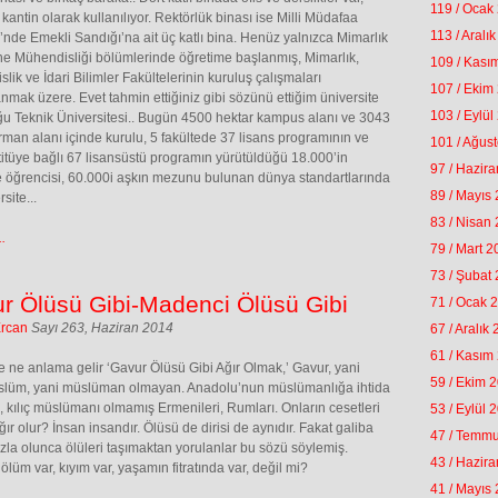
119 / Ocak
 kantin olarak kullanılıyor. Rektörlük binası ise Milli Müdafaa
113 / Aralı
nde Emekli Sandığı’na ait üç katlı bina. Henüz yalnızca Mimarlık
e Mühendisliği bölümlerinde öğretime başlanmış, Mimarlık,
109 / Kası
lik ve İdari Bilimler Fakültelerinin kuruluş çalışmaları
107 / Ekim
mak üzere. Evet tahmin ettiğiniz gibi sözünü ettiğim üniversite
103 / Eylül
u Teknik Üniversitesi.. Bugün 4500 hektar kampus alanı ve 3043
rman alanı içinde kurulu, 5 fakültede 37 lisans programının ve
101 / Ağus
titüye bağlı 67 lisansüstü programın yürütüldüğü 18.000’in
97 / Hazir
 öğrencisi, 60.000i aşkın mezunu bulunan dünya standartlarında
89 / Mayıs
rsite...
83 / Nisan
.
79 / Mart 
73 / Şubat
r Ölüsü Gibi-Madenci Ölüsü Gibi
71 / Ocak 
Ercan
Sayı 263, Haziran 2014
67 / Aralık
61 / Kasım
 ne anlama gelir ‘Gavur Ölüsü Gibi Ağır Olmak,’ Gavur, yani
59 / Ekim 
slüm, yani müslüman olmayan. Anadolu’nun müslümanlığa ihtida
 kılıç müslümanı olmamış Ermenileri, Rumları. Onların cesetleri
53 / Eylül 
ır olur? İnsan insandır. Ölüsü de dirisi de aynıdır. Fakat galiba
47 / Temm
azla olunca ölüleri taşımaktan yorulanlar bu sözü söylemiş.
43 / Hazir
ölüm var, kıyım var, yaşamın fitratında var, değil mi?
41 / Mayıs