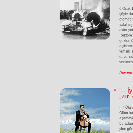
6 Ocak 1
şöyle du
otomobil
yakılmış
aktarıyo
Rektöre 
gözleri 
açıklama
temsilci
davet ed
verilmes
Devamı..
"-- İ
_ Ali Pe
(...) Öl
Ölüm her
aşamaya 
buradan 
yine gör