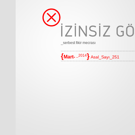
_serbest fikir mecrası
{
}
_2014
Mart-
Asal_Sayı_251