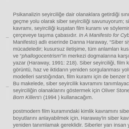
Psikanalizin seyirciliğe dair olanaklara getirdiği sı
geçme yolu olarak siber seyirciliği savunuyorum; sib
kavramı, seyirciliği kuşatan film kuramı ve söylem
çerçeveye taşıma çabasıdır.
In A Manifesto for Cy
Manifesto) adlı eserinde Danna Haraway, “Siber siya
mücadeledir; kusursuz iletişime, tüm anlamları ku
ve “
phallogocentrism
”in merkezi dogmalarına karşı
yazar (Haraway, 1991: 218). Siber seyirciliği, film 
görüntü, haz ve iktidarın yeniden sorgulanması yolu
modelleri sarstığından, film kuramı için de benzer b
Bu makelede, siber seyircilik kavramını tanımlaya
seyirciliğin olanaklarını göstermek için Oliver Ston
Born Killers
'ı (1994 ) kullanacağım.
postmodern film kuramındaki kimlik kavramını siber 
boyutlarını anlayabilmek için, Haraway'in siber ka
yeniden tanımlamak gereklidir. Siberler yarı insan 