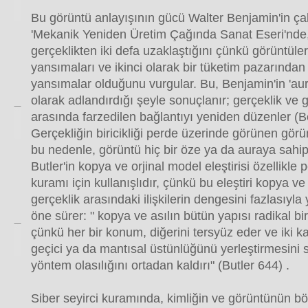
Bu görüntü anlayışının gücü Walter Benjamin'in çal
'Mekanik Yeniden Üretim Çağında Sanat Eseri'nde,
gerçeklikten iki defa uzaklaştığını çünkü görüntüler
yansımaları ve ikinci olarak bir tüketim pazarından
yansımalar olduğunu vurgular. Bu, Benjamin'in 'au
olarak adlandırdığı şeyle sonuçlanır; gerçeklik ve 
arasında farzedilen bağlantıyı yeniden düzenler (
Gerçekliğin biricikliği perde üzerinde görünen gör
bu nedenle, görüntü hiç bir öze ya da auraya sahip 
Butler'in kopya ve orjinal model eleştirisi özellikle
kuramı için kullanışlıdır, çünkü bu eleştiri kopya ve
gerçeklik arasındaki ilişkilerin dengesini fazlasıyla
öne sürer: " kopya ve asılın bütün yapısı radikal bi
çünkü her bir konum, diğerini tersyüz eder ve iki k
geçici ya da mantısal üstünlüğünü yerleştirmesini 
yöntem olasılığını ortadan kaldırı" (Butler 644) .
Siber seyirci kuramında, kimliğin ve görüntünün b