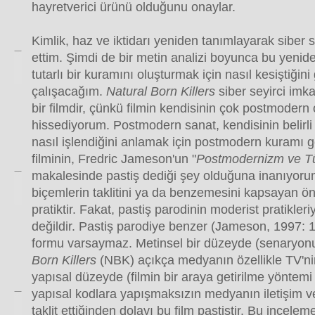
hayretverici ürünü olduğunu onaylar.
Kimlik, haz ve iktidarı yeniden tanımlayarak siber se
ettim. Şimdi de bir metin analizi boyunca bu yenid
tutarlı bir kuramını oluşturmak için nasıl kesiştiği
çalışacağım.
Natural Born Killers
siber seyirci imk
bir filmdir, çünkü filmin kendisinin çok postmodern
hissediyorum. Postmodern sanat, kendisinin belirli 
nasıl işlendiğini anlamak için postmodern kuramı ge
filminin, Fredric Jameson'un "
Postmodernizm ve T
makalesinde pastiş dediği şey olduğuna inanıyorum
biçemlerin taklitini ya da benzemesini kapsayan ö
pratiktir. Fakat, pastiş parodinin moderist pratikleriy
değildir. Pastiş parodiye benzer (Jameson, 1997: 11
formu varsaymaz. Metinsel bir düzeyde (senaryonu
Born Killers
(NBK) açıkça medyanın özellikle TV'nin
yapısal düzeyde (filmin bir araya getirilme yöntem
yapısal kodlara yapışmaksızın medyanın iletişim ve 
taklit ettiğinden dolayı bu film pastiştir. Bu incele