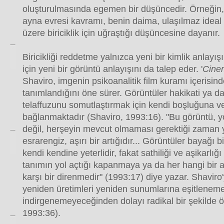
oluşturulmasında egemen bir düşüncedir. Örneğin, 
ayna evresi kavramı, benin daima, ulaşılmaz idea
üzere biriciklik için uğraştığı düşüncesine dayanır.
Biricikliği reddetme yalnızca yeni bir kimlik anlayış
için yeni bir görüntü anlayışını da talep eder. '
Cine
Shaviro, imgenin psikoanalitik film kuramı içerisi
tanımlandığını öne sürer. Görüntüler hakikati ya da 
telaffuzunu somutlaştırmak için kendi boşluğuna ve 
bağlanmaktadır (Shaviro, 1993:16). "Bu görüntü,
değil, herşeyin mevcut olmaması gerektiği zaman 
esrarengiz, aşırı bir artığıdır... Görüntüler bayağı b
kendi kendine yeterlidir, fakat sathiliği ve aşikarlığı
tanımın yol açtığı kapanmaya ya da her hangi bir
karşı bir direnmedir" (1993:17) diye yazar. Shaviro'
yeniden üretimleri yeniden sunumlarına eşitlenem
indirgenemeyeceğinden dolayı radikal bir şekilde 
1993:36).