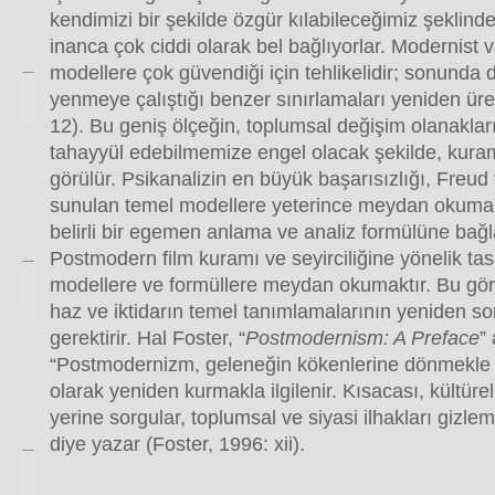
kendimizi bir şekilde özgür kılabileceğimiz şeklin
inanca çok ciddi olarak bel bağlıyorlar. Modernist v
modellere çok güvendiği için tehlikelidir; sonunda 
yenmeye çalıştığı benzer sınırlamaları yeniden üret
12). Bu geniş ölçeğin, toplumsal değişim olanaklar
tahayyül edebilmemize engel olacak şekilde, kura
görülür. Psikanalizin en büyük başarısızlığı, Freud
sunulan temel modellere yeterince meydan okuma
belirli bir egemen anlama ve analiz formülüne bağ
Postmodern film kuramı ve seyirciliğine yönelik ta
modellere ve formüllere meydan okumaktır. Bu göre
haz ve iktidarın temel tanımlamalarının yeniden s
gerektirir. Hal Foster, “
Postmodernism: A Preface
”
“Postmodernizm, geleneğin kökenlerine dönmekle de
olarak yeniden kurmakla ilgilenir. Kısacası, kültür
yerine sorgular, toplumsal ve siyasi ilhakları gizlem
diye yazar (Foster, 1996: xii).