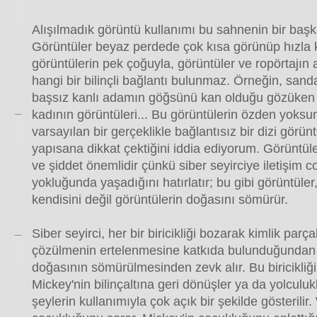
Alışılmadık görüntü kullanımı bu sahnenin bir baş
Görüntüler beyaz perdede çok kısa görünüp hızla k
görüntülerin pek çoğuyla, görüntüler ve ropörtajın 
hangi bir bilinçli bağlantı bulunmaz. Örneğin, san
başsız kanlı adamın göğsünü kan olduğu gözüken b
kadının görüntüleri... Bu görüntülerin özden yoks
varsayılan bir gerçeklikle bağlantısız bir dizi görün
yapısana dikkat çektiğini iddia ediyorum. Görüntüler
ve şiddet önemlidir çünkü siber seyirciye iletişim 
yokluğunda yaşadığını hatırlatır; bu gibi görüntüler
kendisini değil görüntülerin doğasını sömürür.
Siber seyirci, her bir biricikliği bozarak kimlik par
çözülmenin ertelenmesine katkıda bulunduğundan 
doğasının sömürülmesinden zevk alır. Bu biricikliğ
Mickey'nin bilinçaltına geri dönüşler ya da yolculu
şeylerin kullanımıyla çok açık bir şekilde gösterili