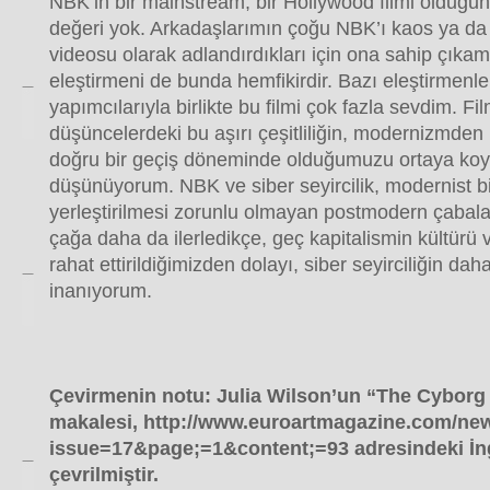
NBK’in bir mainstream, bir Hollywood filmi olduğu
değeri yok. Arkadaşlarımın çoğu NBK’ı kaos ya da
videosu olarak adlandırdıkları için ona sahip çıkam
eleştirmeni de bunda hemfikirdir. Bazı eleştirmenler
yapımcılarıyla birlikte bu filmi çok fazla sevdim. F
düşüncelerdeki bu aşırı çeşitliliğin, modernizmd
doğru bir geçiş döneminde olduğumuzu ortaya ko
düşünüyorum. NBK ve siber seyircilik, modernist bi
yerleştirilmesi zorunlu olmayan postmodern çabal
çağa daha da ilerledikçe, geç kapitalismin kültürü v
rahat ettirildiğimizden dolayı, siber seyirciliğin d
inanıyorum.
Çevirmenin notu: Julia Wilson’un “The Cyborg 
makalesi, http://www.euroartmagazine.com/ne
issue=17&page;=1&content;=93 adresindeki İng
çevrilmiştir.