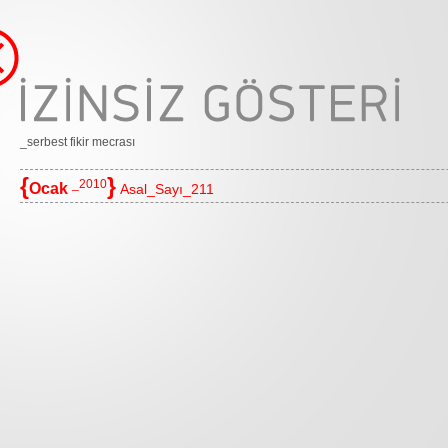
_serbest fikir mecrası
{
}
_2010
Ocak
Asal_Sayı_211