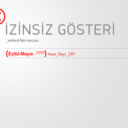
_serbest fikir mecrası
{
}
_2009
Eylül-Mayıs
Asal_Sayı_197