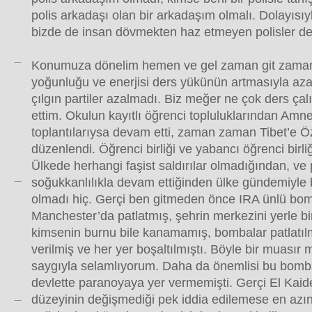
polis arkadaşı olan bir arkadaşım olmalı. Dolayısıy
bizde de insan dövmekten haz etmeyen polisler de 
Konumuza dönelim hemen ve gel zaman git zaman
yoğunluğu ve enerjisi ders yükünün artmasıyla azal
çılgın partiler azalmadı. Biz meğer ne çok ders çal
ettim. Okulun kayıtlı öğrenci topluluklarından Amne
toplantılarıysa devam etti, zaman zaman Tibet’e Özg
düzenlendi. Öğrenci birliği ve yabancı öğrenci birliği
Ülkede herhangi faşist saldırılar olmadığından, ve p
soğukkanlılıkla devam ettiğinden ülke gündemiyle b
olmadı hiç. Gerçi ben gitmeden önce IRA ünlü bomb
Manchester’da patlatmış, şehrin merkezini yerle bi
kimsenin burnu bile kanamamış, bombalar patlatı
verilmiş ve her yer boşaltılmıştı. Böyle bir muasır 
saygıyla selamlıyorum. Daha da önemlisi bu bomb
devlette paranoyaya yer vermemişti. Gerçi El Kai
düzeyinin değişmediği pek iddia edilemese en az