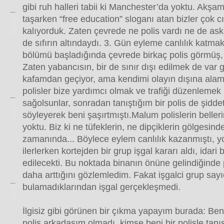
gibi ruh halleri tabii ki Manchester’da yoktu. Akşam 
taşarken “free education” sloganı atan bizler çok c
kalıyorduk. Zaten çevrede ne polis vardı ne de ask
de sıfırın altındaydı. 3. Gün eyleme canlılık katm
bölümü başladığında çevrede birkaç polis görmüş, 
Zaten yabancısın, bir de sınır dışı edilmek de var g
kafamdan geçiyor, ama kendimi olayın dışına al
polisler bize yardımcı olmak ve trafiği düzenlemek 
sağolsunlar, sonradan tanıştığım bir polis de şiddett
söyleyerek beni şaşırtmıştı.Malum polislerin beller
yoktu. Biz ki ne tüfeklerin, ne dipçiklerin gölgesind
zamanında... Böylece eylem canlılık kazanmıştı, y
ilerlerken kortejden bir grup işgal kararı aldı, idari 
edilecekti. Bu noktada binanın önüne gelindiğinde p
daha arttığını gözlemledim. Fakat işgalci grup sayı
bulamadıklarından işgal gerçekleşmedi.
İlgisiz gibi görünen bir çıkma yapayım burada: Ben
polis arkadaşım olmadı, kimse beni bir polisle tanış