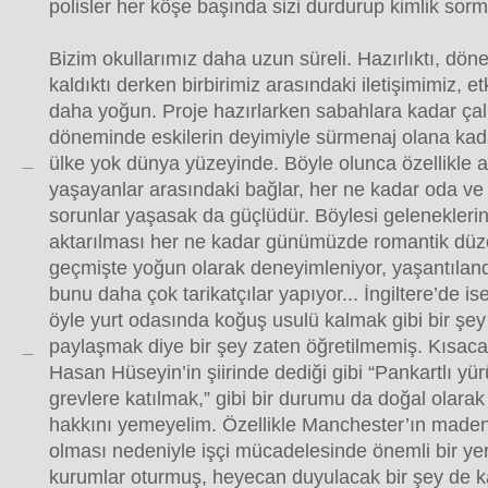
polisler her köşe başında sizi durdurup kimlik sorm
Bizim okullarımız daha uzun süreli. Hazırlıktı, dö
kaldıktı derken birbirimiz arasındaki iletişimimiz, e
daha yoğun. Proje hazırlarken sabahlara kadar çalış
döneminde eskilerin deyimiyle sürmenaj olana kadar
ülke yok dünya yüzeyinde. Böyle olunca özellikle 
yaşayanlar arasındaki bağlar, her ne kadar oda ve
sorunlar yaşasak da güçlüdür. Böylesi gelenekleri
aktarılması her ne kadar günümüzde romantik düz
geçmişte yoğun olarak deneyimleniyor, yaşantıland
bunu daha çok tarikatçılar yapıyor... İngiltere’de ise
öyle yurt odasında koğuş usulü kalmak gibi bir şe
paylaşmak diye bir şey zaten öğretilmemiş. Kısacası 
Hasan Hüseyin’in şiirinde dediği gibi “Pankartlı yür
grevlere katılmak,” gibi bir durumu da doğal olarak
hakkını yemeyelim. Özellikle Manchester’ın maden
olması nedeniyle işçi mücadelesinde önemli bir yeri
kurumlar oturmuş, heyecan duyulacak bir şey de k