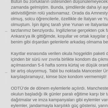
Bütün bu zorlukların üstesinden düşünülemeyecek 
zamanda gelmiştim. Bunda, şimdilerde daha iyi ayr
aktivistliğimin rolü yadsınamaz. Orada da Amnesty 
olmuş, solcu öğrencilerle, özellikle de İtalyan ve 
olmuştum. İşin ilginç tarafı yine Yunan ve İtalyanlar
tarzlarımız benziyordu. İngilizlerse gerçekten çok f
Ankara’ya ilk gittiğimde, koşullar ve ortak kaygılar
benim gibi dışardan gelenlerle arkadaş olmama b
Kayıtlar esnasında verilen okula hoşgeldin paketi de
içinden bir sürü ıvır zıvırla birlikte kondom da çık
açılmasından 5-6 hafta sonra kürtaj ve düşük oranl
bir artış oluyormuş. Tabii bu noktada Mancester Ün
karşılaştıramayız, kimse bize kondom vermemişti!
ODTÜ’de de dönem eylemlerle açılırdı. Manchester
okulun başladığı ilk günler paralı eğitime karşı bir
dağıtmalar ve imza kampanyaları gibi eylemler var
eylemler, jandarmayla karşılıklı güç gösterisi, yar