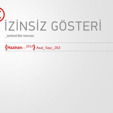
_serbest fikir mecrası
{
}
_2014
Haziran-
Asal_Sayı_263