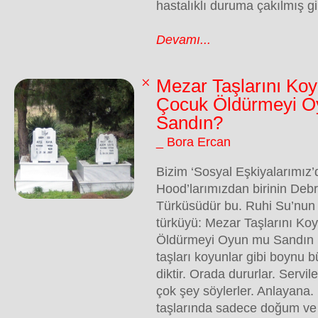
hastalıklı duruma çakılmış gib
Devamı...
Mezar Taşlarını Ko
Çocuk Öldürmeyi 
Sandın?
_ Bora Ercan
Bizim ‘Sosyal Eşkiyalarımız
Hood’larımızdan birinin Debr
Türküsüdür bu. Ruhi Su’nun 
türküyü: Mezar Taşlarını K
Öldürmeyi Oyun mu Sandın 
taşları koyunlar gibi boynu b
diktir. Orada dururlar. Servi
çok şey söylerler. Anlayana
taşlarında sadece doğum ve 