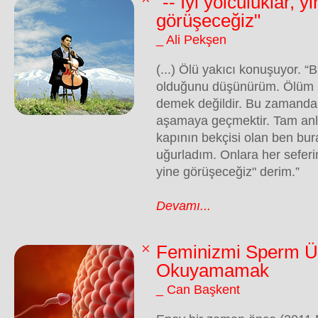
"-- İyi yolculuklar, y
görüşeceğiz"
_ Ali Pekşen
(...) Ölü yakıcı konuşuyor. 
olduğunu düşünürüm. Ölüm 
demek değildir. Bu zamandan 
aşamaya geçmektir. Tam anla
kapının bekçisi olan ben bu
uğurladım. Onlara her seferind
yine görüşeceğiz" derim.”
Devamı...
Feminizmi Sperm Ü
Okuyamamak
_ Can Başkent