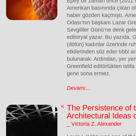
Epey bir zaman önce (2011 N
Amerikan basınında çıkan ol
haber gözden kaçmıştı. Ame
Odası’nın başkanı Lazar Gre
Sevgililer Günü’ne denk gel
editoryal yazar. Bu yazıda, 
(dölün) kadınlar üzerinde ruh s
etkilerinden söz eder tıbbi ar
bulunarak. Ardından, yer yer
Greenfield editörlükten istifa
gene sona ermez.
Devamı...
The Persistence of 
Architectural Ideas 
_ Victoria Z. Alexander