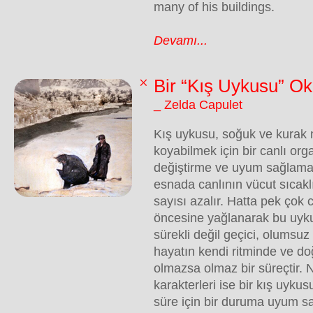
many of his buildings.
Devamı...
Bir “Kış Uykusu” O
_ Zelda Capulet
Kış uykusu, soğuk ve kurak 
koyabilmek için bir canlı or
değiştirme ve uyum sağlama 
esnada canlının vücut sıcaklı
sayısı azalır. Hatta pek çok
öncesine yağlanarak bu uyku
sürekli değil geçici, olumsuz
hayatın kendi ritminde ve do
olmazsa olmaz bir süreçtir. N
karakterleri ise bir kış uykus
süre için bir duruma uyum s