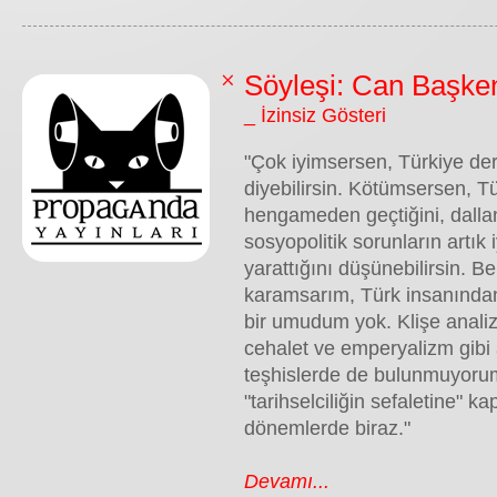
Söyleşi: Can Başke
_ İzinsiz Gösteri
"Çok iyimsersen, Türkiye deri
diyebilirsin. Kötümsersen, Tü
hengameden geçtiğini, dall
sosyopolitik sorunların artık
yarattığını düşünebilirsin. Be
karamsarım, Türk insanında
bir umudum yok. Klişe anali
cehalet ve emperyalizm gibi 
teşhislerde de bulunmuyoru
"tarihselciliğin sefaletine" k
dönemlerde biraz."
Devamı...