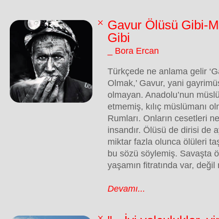
Gavur Ölüsü Gibi-M
Gibi
_ Bora Ercan
Türkçede ne anlama gelir ‘G
Olmak,’ Gavur, yani gayrim
olmayan. Anadolu’nun müslü
etmemiş, kılıç müslümanı ol
Rumları. Onların cesetleri n
insandır. Ölüsü de dirisi de a
miktar fazla olunca ölüleri t
bu sözü söylemiş. Savaşta öl
yaşamın fitratında var, değil
Devamı...