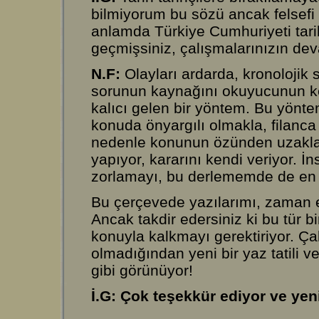
bilmiyorum bu sözü ancak felsefi 
anlamda Türkiye Cumhuriyeti tari
geçmişsiniz, çalışmalarınızın de
N.F:
Olayları ardarda, kronoloji
sorunun kaynağını okuyucunun k
kalıcı gelen bir yöntem. Bu yönt
konuda önyargılı olmakla, filanc
nedenle konunun özünden uzakla
yapıyor, kararını kendi veriyor. İ
zorlamayı, bu derlememde de en ö
Bu çerçevede yazılarımı, zaman 
Ancak takdir edersiniz ki bu tür b
konuyla kalkmayı gerektiriyor. Ç
olmadığından yeni bir yaz tatili v
gibi görünüyor!
İ.G: Çok teşekkür ediyor ve yeni