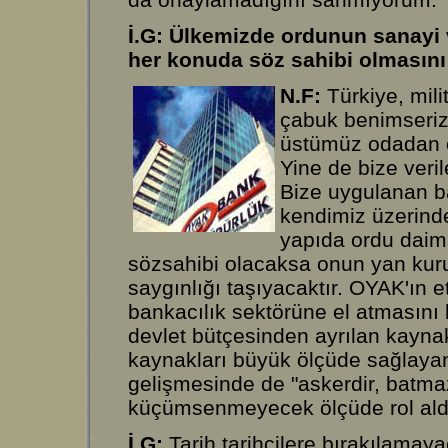
İ.G: Ülkemizde ordunun sanayi 
her konuda söz sahibi olmasını 
N.F:
Türkiye, milit
çabuk benimseriz.
üstümüz odadan ç
Yine de bize veri
Bize uygulanan b
kendimiz üzerindek
yapıda ordu daima
sözsahibi olacaksa onun yan kurulu
saygınlığı taşıyacaktır. OYAK'ın e
bankacılık sektörüne el atması
devlet bütçesinden ayrılan kayna
kaynakları büyük ölçüde sağlayan, 
gelişmesinde de "askerdir, batmaz"
küçümsenmeyecek ölçüde rol ald
İ.G:
Tarih tarihçilere bırakılamayac