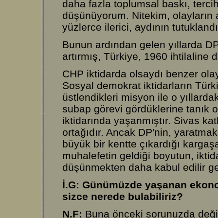
daha fazla toplumsal baskı, terci
düşünüyorum. Nitekim, olayların a
yüzlerce ilerici, aydının tutukland
Bunun ardından gelen yıllarda DP 
artırmış, Türkiye, 1960 ihtilaline 
CHP iktidarda olsaydı benzer ola
Sosyal demokrat iktidarların Türki
üstlendikleri misyon ile o yıllarda
subap görevi gördüklerine tanık 
iktidarında yaşanmıştır. Sivas ka
ortağıdır. Ancak DP'nin, yaratmak 
büyük bir kentte çıkardığı kargaş
muhalefetin geldiği boyutun, ikti
düşünmekten daha kabul edilir ge
İ.G: Günümüzde yaşanan ekonom
sizce nerede bulabiliriz?
N.F:
Buna önceki sorunuzda deği