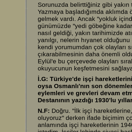
Sorunuzda belirttiğiniz gibi yakın 
Yazmaya başladığımda aklımda ön
gelmek vardı. Ancak "yokluk içind
günümüzde "yedi göbeğine kadar
nasıl geldiği, yakın tarihimizde a
yanılgı, nelerin hıyanet olduğun
kendi yorumumdan çok olayları 
çıkarabilmesinin daha önemli ol
Eylül'e bu çerçevede olayları sır
okuyucunun keşfetmesini sağlaya
İ.G: Türkiye'de işçi hareketleri
oysa Osmanlı'nın son dönemlerin
eylemleri ve grevleri devam et
Destanının yazdığı 1930'lu yılla
N.F:
Doğru. "İlk işçi hareketlerin
oluyoruz" derken ifade biçimim ç
anlamında işçi hareketlerinin 194
istedim. İşçiler lehinde siyasi bas