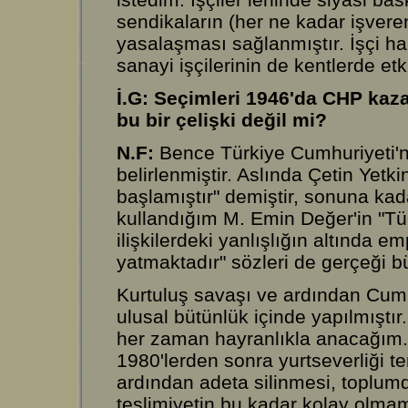
sendikaların (her ne kadar işveren 
yasalaşması sağlanmıştır. İşçi hare
sanayi işçilerinin de kentlerde et
İ.G: Seçimleri 1946'da CHP kaz
bu bir çelişki değil mi?
N.F:
Bence Türkiye Cumhuriyeti'nin
belirlenmiştir. Aslında Çetin Yet
başlamıştır" demiştir, sonuna kada
kullandığım M. Emin Değer'in "Tür
ilişkilerdeki yanlışlığın altında
yatmaktadır" sözleri de gerçeği bü
Kurtuluş savaşı ve ardından Cumhu
ulusal bütünlük içinde yapılmışt
her zaman hayranlıkla anacağım.
1980'lerden sonra yurtseverliği 
ardından adeta silinmesi, toplum
teslimiyetin bu kadar kolay olmam