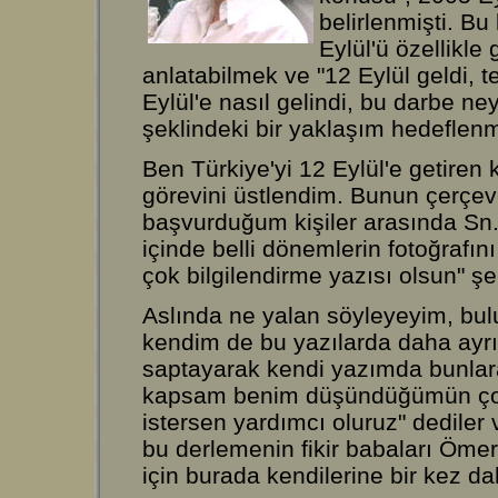
belirlenmişti. B
Eylül'ü özellikle
anlatabilmek ve "12 Eylül geldi, t
Eylül'e nasıl gelindi, bu darbe ne
şeklindeki bir yaklaşım hedeflenm
Ben Türkiye'yi 12 Eylül'e getiren 
görevini üstlendim. Bunun çerçev
başvurduğum kişiler arasında Sn
içinde belli dönemlerin fotoğrafın
çok bilgilendirme yazısı olsun" şekl
Aslında ne yalan söyleyeyim, bul
kendim de bu yazılarda daha ayrınt
saptayarak kendi yazımda bunla
kapsam benim düşündüğümün çok 
istersen yardımcı oluruz" dediler
bu derlemenin fikir babaları Ömer
için burada kendilerine bir kez d