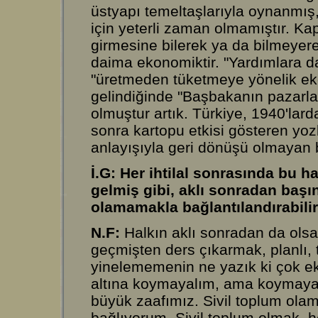
üstyapı temeltaşlarıyla oynanmış
için yeterli zaman olmamıştır. 
girmesine bilerek ya da bilmeyerek
daima ekonomiktir. "Yardımlara day
"üretmeden tüketmeye yönelik ek
gelindiğinde "Başbakanın pazarl
olmuştur artık. Türkiye, 1940'lard
sonra kartopu etkisi gösteren yoz
anlayışıyla geri dönüşü olmayan bi
İ.G: Her ihtilal sonrasında bu h
gelmiş gibi, aklı sonradan başı
olamamakla bağlantılandırabili
N.F:
Halkın aklı sonradan da ols
geçmişten ders çıkarmak, planlı, t
yinelememenin ne yazık ki çok e
altına koymayalım, ama koymaya 
büyük zaafımız. Sivil toplum ola
bağlıyorum. Sivil toplum olmak, h