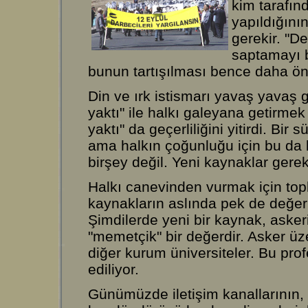
kim tarafın
yapıldığını
gerekir. "De
saptamayı 
bunun tartışılması bence daha ön
Din ve ırk istismarı yavaş yavaş gün
yaktı" ile halkı galeyana getirmek 
yaktı" da geçerliliğini yitirdi. B
ama halkın çoğunluğu için bu da b
birşey değil. Yeni kaynaklar gerek
Halkı canevinden vurmak için top
kaynakların aslında pek de değer
Şimdilerde yeni bir kaynak, asker
"memetçik" bir değerdir. Asker üz
diğer kurum üniversiteler. Bu pro
ediliyor.
Günümüzde iletişim kanallarının, öz