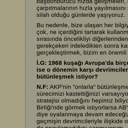
başdöndürücü hızda gelişmeleri, 
çarpıtmalarının hızla yayılmasını 
silah olduğu günlerde yaşıyoruz.
Bu nedenle, bize ulaşan her bilgiy
çok, ne içerdiğini tartarak kulla
sırasında öncelikliyi diğerlerinde
gerekçekeri irdeledikten sonra kar
gerçekleştirmek, bizim en önemli
İ.G: 1968 kuşağı Avrupa'da bir
ise o dönemin karşı devrimciler
bütünleşmek istiyor?
N.F:
AKP'nin "onlarla" bütünleşme
sürecimizi kastettiğinizi varsayı
stratejisi olmadığını hepimiz bil
Birliği'nde görmek istiyorlarsa AB'
diye oyalanmaya devam edeceğiz.
geçmişin devrimcileriyle ilişkide 
da onaylamadığını sanmıyorum.