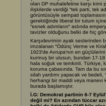
olan DP muhalefetine karşı kimi p
ilişkilerde verdiği "tek parti, tek 
görüntüsüyle sempati toplamasın
gerektiğinde liberal bir tutum içi
"esnek adımların" aslında emper
tavizler olduğunu belki de hiç gör
Karşıdevrimin ayak seslerinden b
imzalanan "Ödünç Verme ve Kira
1923'de Avrupa'nın en güçlülerin
kurmuş bir ulusun, bundan 17-18 yı
hala soğuk ve temkinli. Türkiye, 
koruma çabasında. Tam da bu sır
silah yardımı yapacak ve bedeli,
herhangi bir maddi veya manevi ka
burada başlamıştır.
İ.G: Demokrat partinin 6-7 Eylül
değil mi? En azından tüccar azın
belki de iktidarda CHP bile olsa