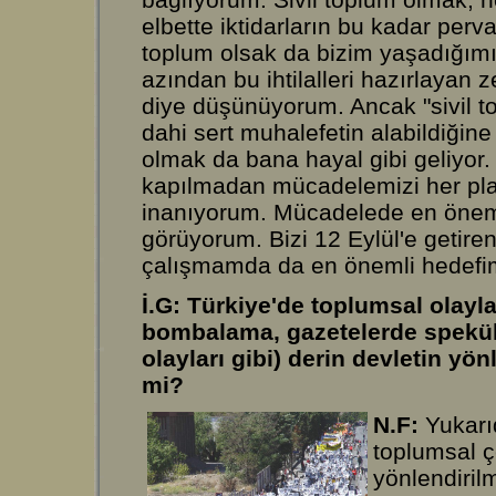
elbette iktidarların bu kadar perv
toplum olsak da bizim yaşadığımı
azından bu ihtilalleri hazırlayan
diye düşünüyorum. Ancak "sivil 
dahi sert muhalefetin alabildiğine
olmak da bana hayal gibi geliyor.
kapılmadan mücadelemizi her pla
inanıyorum. Mücadelede en önemli
görüyorum. Bizi 12 Eylül'e getire
çalışmamda da en önemli hedefi
İ.G: Türkiye'de toplumsal olayl
bombalama, gazetelerde speküla
olayları gibi) derin devletin yö
mi?
N.F:
Yukarı
toplumsal ç
yönlendiril