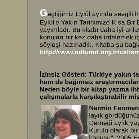
G
eçtiğimiz Eylül ayında sevgil
Eylül'e Yakın Tarihimize Kısa Bir 
yayımladı. Bu kitabı daha iyi anl
konuları bir kez daha irdelemek iç
söyleşi hazırladık. Kitaba şu bağlan
http://www.odtumd.org.tr/calis
İzinsiz Gösteri: Türkiye yakın 
hem de bağımsız araştırmacıları
Neden böyle bir kitap yazma iht
çalışmalarla karşılaştırabilir mi
Nermin Fenme
layık gördüğünü
Derneği aylık ya
Kurulu olarak bi
konusu", 2005 Eyl