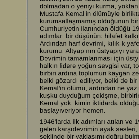
dolmadan o yeniyi kurma, yoktan v
Mustafa Kemal'in ölümüyle birlikte 
kurumsallaşmamış olduğunun bir 
Cumhuriyetin ilanından öldüğü 193
adımları bir düşünün: hilafet kalkıy
Ardından harf devrimi, kılık-kıya
kurumu. Altyapının üstyapıyı yara
Devrimin tamamlanması için üstya
halkın lidere yoğun sevgisi var, t
birbiri ardına toplumun kaygan z
belki gözardı ediliyor, belki de b
Kemal'in ölümü, ardından ne yaz
kuşku duyduğum çekişme, birbirini
Kemal yok, kimin iktidarda olduğ
başlayıveriyor hemen.
1946'larda ilk adımları atılan ve 
gelen karşıdevrimin ayak sesleri, 
şeklinde bir yaklaşımı doğru bul