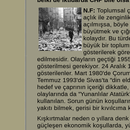
N.F:
Toplumsal çe
açlık ile zenginl
açılmışsa, böyle 
büyütmek ve çığ
kolaydır. Bu tür
büyük bir toplums
gösterilerek göre
edilmesidir. Olayların geçtiği 19
gösterilmesi gerekiyor. 24 Aralık 
gösterilenler. Mart 1980'de Çorum'd
Temmuz 1993'de Sivas'ta "din el
hedef ve çaprının içeriği dikkatle,
olaylarında da "Yunanlılar Atatürk'
kullanılan. Sorun günün koşulları
yakıtı bilmek, gerisi bir kıvılcıma 
Kışkırtmalar neden o yıllara denk 
güçleşen ekonomik koşullarda, y