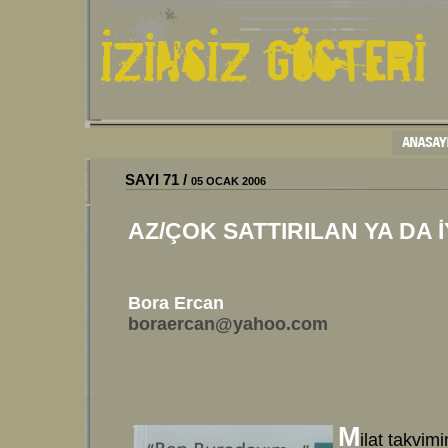
SAYI 71 /
05 OCAK 2006
AZ/ÇOK SATTIRILAN YA DA 
Bora Ercan
boraercan@yahoo.com
M
ilat takvi