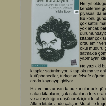
Her yıl olduğu
kendilerine g
piyasası da en
Bu konu günde
çok sattırılma
yok ancak bel
durumundayız.
kitaplar çok s
ordu emir veri
okul müdürü ço
satmakla göm
yapmayan kita
Ne yazık ki b
kitaplar sattırılmıyor. Kitap okuma ve an
kütüphaneciler, türkçe ve felsefe öğretm
arada kaynayıp gidiyor.
Hız ve hırs arasında bu konular pek gü
satan kitapların, çok satanlarla ters or
ve anlaşıldığını düşünerek içimi ferah 
Alkım kitabevinde çalışan Murat ile İmg