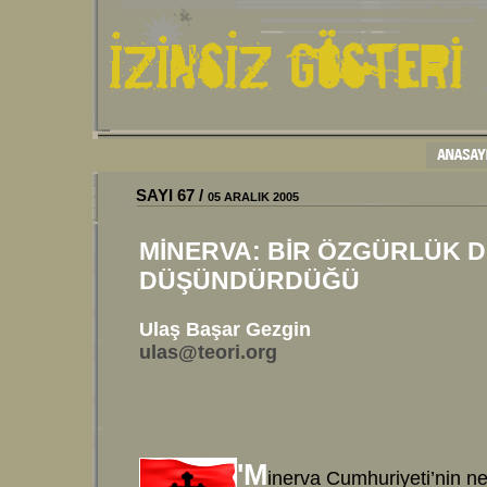
SAYI 67 /
05 ARALIK 2005
MİNERVA: BİR ÖZGÜRLÜK D
DÜŞÜNDÜRDÜĞÜ
Ulaş Başar Gezgin
ulas@teori.org
'M
inerva Cumhuriyeti’nin n