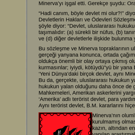
Minerva’yı işgal etti. Gerekçe şuydu: Or
“Hadi canım, böyle devlet mi olur?!” diy
Devletlerin Hakları ve Ödevleri Sözleşm
şöyle diyor: “Devlet, uluslararası hukukun
taşımalıdır: (a) sürekli bir nüfus, (b) ta
ve (d) diğer devletlerle ilişkide bulunma 
Bu sözleşme ve Minerva topraklarının ul
gerçeği yanyana konunca, ortada çağımı
oldukça önemli bir olay ortaya çıkmış olu
kurmasınlar; iyiydi, kötüydü”yü bir yana 
‘Yeni Dünya’daki birçok devlet, aynı Min
Bu da, gerçekte, uluslararası hukukun y
hukukun yalan olduğunu daha önce de g
Mahkemeleri, Amerikan askerlerini yargı
‘Amerika’ adlı terörist devlet, para yard
Aynı terörist devlet, B.M. kararlarını hiçe
Minerva’nın oluml
kurulmamış olması
kazın, altından en
yapılan araştırma