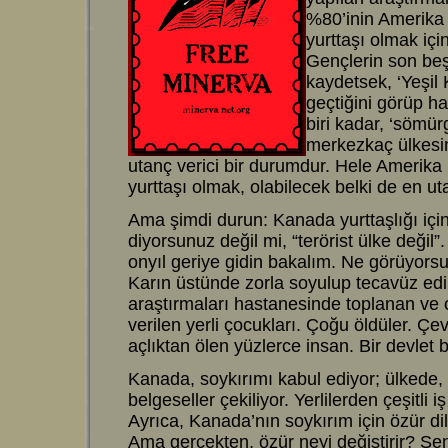
%80’inin Amerika B
yurttaşı olmak için
Gençlerin son beş
kaydetsek, ‘Yeşil
geçtiğini görüp ha
biri kadar, ‘sömür
merkezkaç ülkesini
utanç verici bir durumdur. Hele Amerika B
yurttaşı olmak, olabilecek belki de en uta
Ama şimdi durun: Kanada yurttaşlığı içi
diyorsunuz değil mi, “terörist ülke değil”
onyıl geriye gidin bakalım. Ne görüyors
Karın üstünde zorla soyulup tecavüz edil
araştırmaları hastanesinde toplanan ve
verilen yerli çocukları. Çoğu öldüler. Çe
açlıktan ölen yüzlerce insan. Bir devlet b
Kanada, soykırımı kabul ediyor; ülkede,
belgeseller çekiliyor. Yerlilerden çeşitli i
Ayrıca, Kanada’nın soykırım için özür di
Ama gerçekten, özür neyi değiştirir? Sen