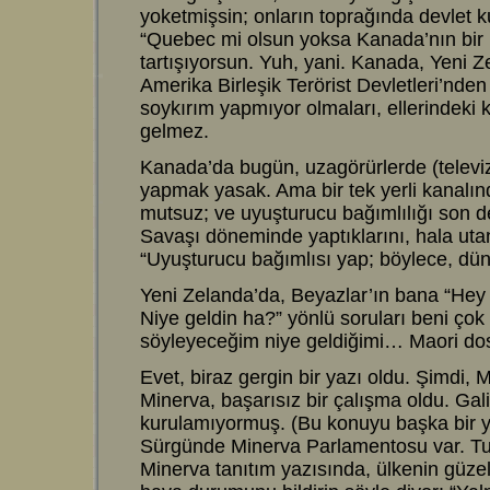
yoketmişsin; onların toprağında devlet 
“Quebec mi olsun yoksa Kanada’nın bir p
tartışıyorsun. Yuh, yani. Kanada, Yeni Z
Amerika Birleşik Terörist Devletleri’nden
soykırım yapmıyor olmaları, ellerindeki k
gelmez.
Kanada’da bugün, uzagörürlerde (televiz
yapmak yasak. Ama bir tek yerli kanalınd
mutsuz; ve uyuşturucu bağımlılığı son 
Savaşı döneminde yaptıklarını, hala ut
“Uyuşturucu bağımlısı yap; böylece, dü
Yeni Zelanda’da, Beyazlar’ın bana “Hey
Niye geldin ha?” yönlü soruları beni çok
söyleyeceğim niye geldiğimi… Maori dost
Evet, biraz gergin bir yazı oldu. Şimdi, 
Minerva, başarısız bir çalışma oldu. Ga
kurulamıyormuş. (Bu konuyu başka bir y
Sürgünde Minerva Parlamentosu var. Tur
Minerva tanıtım yazısında, ülkenin güze