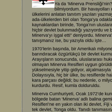
Ya da ‘Minerva Prensliği’nin
bilmiyordum. Bir havayolları d
ülkelerini anlatan tanıtım yazıları yaz
ada-ülkelerden biri olan Tonga’ya oda
kaynaklardan birinde, Tonga’nın uluslar
hiçbir devlet bulunmadığı yazıyordu ve b
Minerva’yı işgal etti” deniyordu. Minerv
tanışmanız ise, bu yazıyla oldu işte…
1970’lerin başında, bir Amerikalı milyoner
barındıracak özgürlükçü bir devlet kurma
Arayışların sonucunda, uluslararası huku
olmayan Minerva Resifleri uygun görüldü.
yükselmesiyle yitip gidiyor, alçalmasıyla
Dolayısıyla, hiç bir ülke, bu resiflerde h
kara parçası değildi; bu nedenle, o mily
kurdurdu. Resif, kumla dolduruldu.
Minerva Cumhuriyeti, Ocak 1972’de kuru
bölgede batan ‘Minerva’ adlı balina gem
Resifleri’ne en yakın olan iki devlet, Fij
tek devlet, Tonga oldu. Tanıdı tanımas