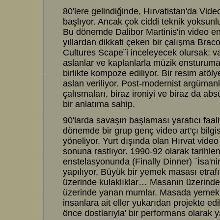
80'lere gelindiğinde, Hırvatistan'da Vide
başlıyor. Ancak çok ciddi teknik yoksunlu
Bu dönemde Dalibor Martinis'in video enst
yıllardan dikkati çeken bir çalışma Braco
Cultures Scape¨i inceleyecek olursak: v
aslanlar ve kaplanlarla müzik ensturuma
birlikte kompoze ediliyor. Bir resim atöl
aslan veriliyor. Post-modernist argüman
çalısmaları, biraz ironiyi ve biraz da abs
bir anlatıma sahip.
90'larda savaşın başlaması yaratıcı faali
dönemde bir grup genç video art'çı bilgi
yöneliyor. Yurt dışında olan Hırvat video 
sonuna rastlıyor. 1990-92 olarak tarihlen
enstelasyonunda (Finally Dinner) ¨İsa'
yapılıyor. Büyük bir yemek masası etraf
üzerinde kulaklıklar… Masanın üzerindek
üzerinde yanan mumlar. Masada yemek 
insanlara ait eller yukarıdan projekte edi
önce dostlarıyla' bir performans olara