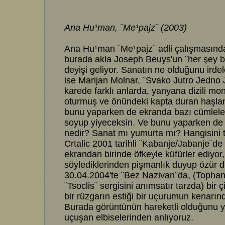
Ana Hu¹man, ¨Me¹pajz¨ (2003)
Ana Hu¹man ¨Me¹pajz¨ adli çalışmasında (
burada akla Joseph Beuys'un ¨her şey 
deyişi geliyor. Sanatın ne olduğunu irde
ise Marijan Molnar, ¨Svako Jutro Jedno 
karede farklı anlarda, yanyana dizili mo
oturmuş ve önündeki kapta duran haşlan
bunu yaparken de ekranda bazı cümleler
soyup yiyeceksin. Ve bunu yaparken de
nedir? Sanat mı yumurta mı? Hangisini 
Crtalic 2001 tarihli ¨Kabanje/Jabanje¨de ka
ekrandan birinde öfkeyle küfürler ediyor,
söylediklerinden pişmanlık duyup özür dil
30.04.2004'te ¨Bez Nazivan¨da, (Tophan
¨Tsoclis¨ sergisini anımsatır tarzda) bir 
bir rüzgarın estiği bir uçurumun kenarın
Burada görüntünün hareketli olduğunu y
uçuşan elbiselerinden anlıyoruz.