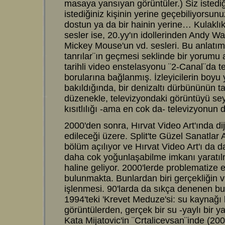
masaya yansıyan görüntüler.) Siz istedi
istediğiniz kişinin yerine geçebiliyorsun
dostun ya da bir hainin yerine… Kulaklı
sesler ise, 20.yy'ın idollerinden Andy W
Mickey Mouse'un vd. sesleri. Bu anlatım
tanrılar¨ın geçmesi seklinde bir yorumu a
tarihli video enstelasyonu ¨2-Canal¨da t
borularına bağlanmış. İzleyicilerin boyu
bakıldığında, bir denizaltı dürbününün ta
düzenekle, televizyondaki görüntüyü se
kısıtlılığı -ama en cok da- televizyonun dü
2000'den sonra, Hırvat Video Art'ında dij
edileceği üzere. Split'te Güzel Sanatlar 
bölüm açılıyor ve Hırvat Video Art'ı da 
daha cok yoğunlaşabilme imkanı yaratılm
haline geliyor. 2000'lerde problematize 
bulunmakta. Bunlardan biri gerçekliğin 
işlenmesi. 90'larda da sıkça denenen b
1994'teki 'Krevet Meduze'si: su kaynağı 
görüntülerden, gerçek bir su -yaylı bir y
Kata Mijatovic'in ¨Crtalicevsan¨inde (20