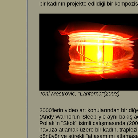
bir kadının projekte edildiği bir kompozi
Toni Mestrovic, "Lanterna"(2003)
2000'lerin video art konularından bir diğ
(Andy Warhol'un 'Sleep'iyle aynı bakış a
Poljak'in ¨Skok¨ isimli calışmasında (20
havuza atlamak üzere bir kadın, traplezi
dönüyör ve sürekli ¨atlasam mı atlama