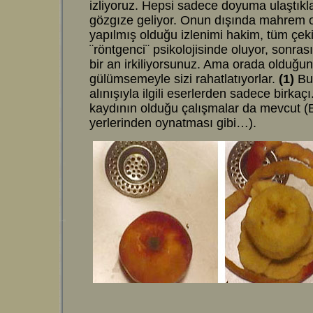
izliyoruz. Hepsi sadece doyuma ulaştıklar
gözgıze geliyor. Onun dışında mahrem ol
yapılmış olduğu izlenimi hakim, tüm çek
¨röntgenci¨ psikolojisinde oluyor, sonra
bir an irkiliyorsunuz. Ama orada olduğunuz
gülümsemeyle sizi rahatlatıyorlar.
(1)
Bu 
alınışıyla ilgili eserlerden sadece birkaçı
kaydının olduğu çalışmalar da mevcut (Bi
yerlerinden oynatması gibi…).