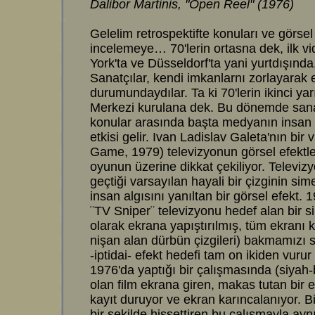
Dalibor Martinis, "Open Reel" (1976)
Gelelim retrospektifte konuları ve görsel
incelemeye… 70'lerin ortasna dek, ilk v
York'ta ve Düsseldorf'ta yani yurtdışında,
Sanatçılar, kendi imkanlarnı zorlayarak
durumundaydılar. Ta ki 70'lerin ikinci y
Merkezi kurulana dek. Bu dönemde sanatç
konular arasında başta medyanın insan p
etkisi gelir. Ivan Ladislav Galeta'nın bi
Game, 1979) televizyonun görsel efektler
oyunun üzerine dikkat çekiliyor. Televiz
geçtiği varsayılan hayali bir çizginin si
insan algısını yanıltan bir görsel efekt. 
¨TV Sniper¨ televizyonu hedef alan bir 
olarak ekrana yapıştırılmış, tüm ekranı
nişan alan dürbün çizgileri) bakmamızı s
-iptidai- efekt hedefi tam on ikiden vurur 
1976'da yaptığı bir çalışmasında (siyah
olan film ekrana giren, makas tutan bir el
kayıt duruyor ve ekran karıncalanıyor. 
bir şekilde hissettiren bu çalışmayla ayn