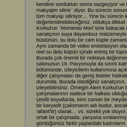
kendine sorduktan sonra vazgeçiyor ve 
makyajim silinir¨ diyor. Bu sürecin sonu
tüm makyajı siliniyor… Yine bu sürecin 
değerlendirebileceğimiz, oldukça dikkat
Korkut'un ¨Momento Mori¨sine bakacak 
sanatçının suya dayanıksız malzemeyle 
büstünün, su dolu bir cam küpte zamanl
Aynı zamanda bir video enstelasyon ola
reel su dolu küpün içinde erimiş bir top
Burada çok önemli bir noktaya değinm
salonunun 19. Pavyonuyla da sınırlı kalm
bölümünde, izleyicilerin kullanımına açık
diğer çalışmaları da geniş listeler hali
durumda. Burada istediğiniz sanatçının, 
izleyebilirsiniz. Örnegin Alem Korkut'un b
çalışmalarının sadece bir halkası olduğ
çesitli boyutlarda, kimi zaman bir meyd
bir karyadit (çalismanın adı budur, ancak 
'atlant'tir) olarak… vs. sürekli yok oluy
ortak bir çalışmada, yanyana sıralanmı
gördüğümüz farklı yaşlardaki kadınların