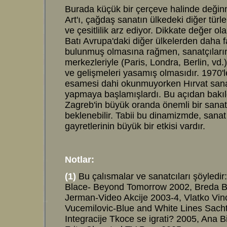
Burada küçük bir çerçeve halinde değin
Art'ı, çağdaş sanatın ülkedeki diğer türler
ve çesitlilik arz ediyor. Dikkate değer ol
Batı Avrupa'daki diğer ülkelerden daha fa
bulunmuş olmasına rağmen, sanatçıların
merkezleriyle (Paris, Londra, Berlin, vd.
ve gelişmeleri yasamış olmasıdır. 1970'l
esamesi dahi okunmuyorken Hırvat sanat
yapmaya başlamışlardı. Bu açıdan bakıl
Zagreb'in büyük oranda önemli bir sana
beklenebilir. Tabii bu dinamizmde, sanat 
gayretlerinin büyük bir etkisi vardır.
Notlar:
(1)
Bu çalısmalar ve sanatcıları şöyledi
Blace- Beyond Tomorrow 2002, Breda Be
Jerman-Video Akcije 2003-4, Vlatko Vi
Vucemilovic-Blue and White Lines Sacht
Integracije Tkoce se igrati? 2005, Ana 