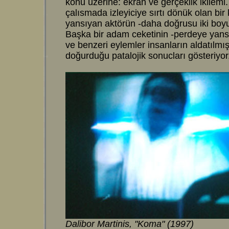
konu üzerine: ekran ve gerçeklik ikilemi
çalısmada izleyiciye sırtı dönük olan bir
yansıyan aktörün -daha doğrusu iki boy
Başka bir adam ceketinin -perdeye yansı
ve benzeri eylemler insanların aldatılmı
doğurduğu patalojik sonucları gösteriyor
Dalibor Martinis, "Koma" (1997)