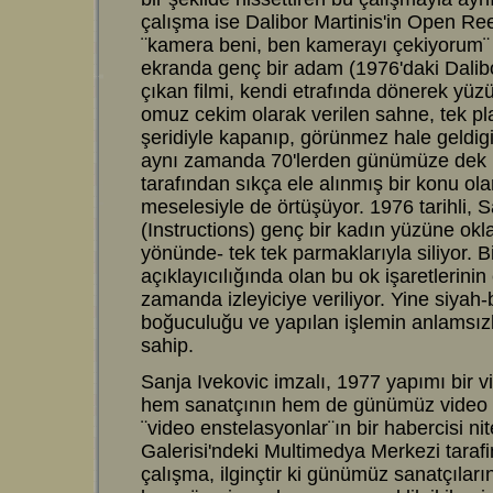
çalışma ise Dalibor Martinis'in Open Ree
¨kamera beni, ben kamerayı çekiyorum¨ 
ekranda genç bir adam (1976'daki Dalib
çıkan filmi, kendi etrafında dönerek yü
omuz cekim olarak verilen sahne, tek pla
şeridiyle kapanıp, görünmez hale geldig
aynı zamanda 70'lerden günümüze dek Hı
tarafından sıkça ele alınmış bir konu ola
meselesiyle de örtüşüyor. 1976 tarihli, S
(Instructions) genç bir kadın yüzüne oklar
yönünde- tek tek parmaklarıyla siliyor. B
açıklayıcılığında olan bu ok işaretlerinin
zamanda izleyiciye veriliyor. Yine siyah
boğuculuğu ve yapılan işlemin anlamsızlığ
sahip.
Sanja Ivekovic imzalı, 1977 yapımı bir v
hem sanatçının hem de günümüz video art
¨video enstelasyonlar¨ın bir habercisi ni
Galerisi'ndeki Multimedya Merkezi tarafi
çalışma, ilginçtir ki günümüz sanatçıları