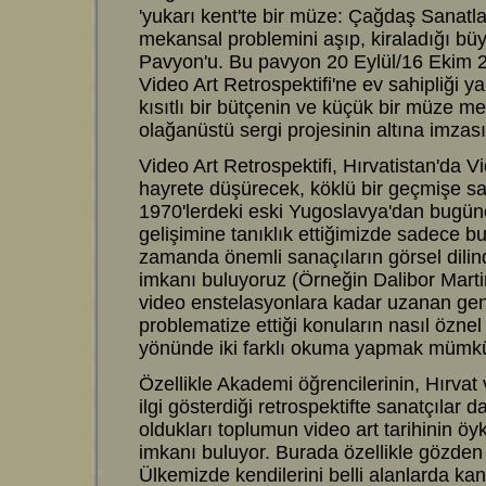
'yukarı kent'te bir müze: Çağdaş Sanat
mekansal problemini aşıp, kiraladığı bü
Pavyon'u. Bu pavyon 20 Eylül/16 Ekim 20
Video Art Retrospektifi'ne ev sahipliği 
kısıtlı bir bütçenin ve küçük bir müze m
olağanüstü sergi projesinin altına imzasın
Video Art Retrospektifi, Hırvatistan'da Vi
hayrete düşürecek, köklü bir geçmişe sa
1970'lerdeki eski Yugoslavya'dan bugüne 
gelişimine tanıklık ettiğimizde sadece b
zamanda önemli sanaçıların görsel dilind
imkanı buluyoruz (Örneğin Dalibor Marti
video enstelasyonlara kadar uzanan gen
problematize ettiği konuların nasıl özne
yönünde iki farklı okuma yapmak mümkü
Özellikle Akademi öğrencilerinin, Hırvat
ilgi gösterdiği retrospektifte sanatçılar d
oldukları toplumun video art tarihinin ö
imkanı buluyor. Burada özellikle gözde
Ülkemizde kendilerini belli alanlarda kanı