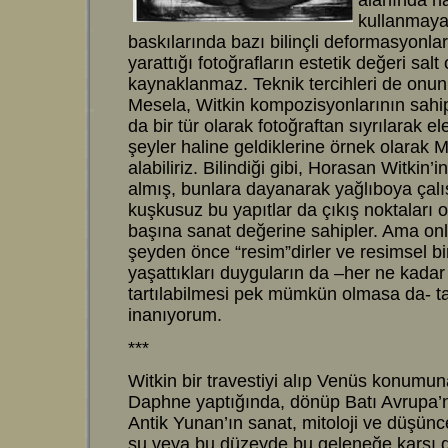
alanında hâ
kullanmaya 
baskılarında bazı bilinçli deformasyonla
yarattığı fotoğrafların estetik değeri sa
kaynaklanmaz. Teknik tercihleri de onun
Mesela, Witkin kompozisyonlarının sahip 
da bir tür olarak fotoğraftan sıyrılarak 
şeyler haline geldiklerine örnek olarak 
alabiliriz. Bilindiği gibi, Horasan Witkin’
almış, bunlara dayanarak yağlıboya çal
kuşkusuz bu yapıtlar da çıkış noktaları 
başına sanat değerine sahipler. Ama onl
şeyden önce “resim”dirler ve resimsel bi
yaşattıkları duyguların da –her ne kadar 
tartılabilmesi pek mümkün olmasa da- 
inanıyorum.
***
Witkin bir travestiyi alıp Venüs konumun
Daphne yaptığında, dönüp Batı Avrupa’nı
Antik Yunan’ın sanat, mitoloji ve düşünc
şu veya bu düzeyde bu geleneğe karşı d