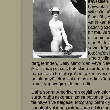
travestileri,
hayvanları
Witkin’in sü
ölümcül şe
Amerikan t
kadar, yaşa
bir rolü va
evlerinin ö
olur. Bir k
savrulduğu
fotoğrafçıs
Yine o yıll
dergilerinden, Daily Mirror’dan veya News
Aralarında sözsüz, bakışlarla sürdürülen 
babası asla bu fotoğrafları çekemeyecek
bu alana yönelmesini ummaktadır. Küçük
“Evet, yapacağım” demektedir.
Daha sonra, Amerika’nın çeşitli eyaletle
sürdürdüğü askerlik hizmeti boyunca (1960’
teknisyen ve belgesel fotoğrafçı olarak
sanatsal yolunun çizilmesinde etkili olac