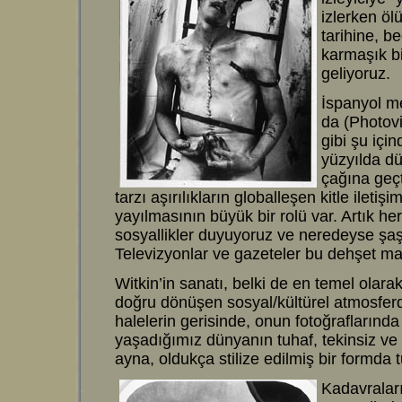
izlerken öl
tarihine, b
karmaşık b
geliyoruz.
İspanyol m
da (Photovis
gibi şu iç
yüzyılda d
çağına geç
tarzı aşırılıkların globalleşen kitle ileti
yayılmasının büyük bir rolü var. Artık her
sosyallikler duyuyoruz ve neredeyse şa
Televizyonlar ve gazeteler bu dehşet ma
Witkin’in sanatı, belki de en temel olara
doğru dönüşen sosyal/kültürel atmosferd
halelerin gerisinde, onun fotoğraflarında
yaşadığımız dünyanın tuhaf, tekinsiz ve k
ayna, oldukça stilize edilmiş bir formda 
Kadavraları