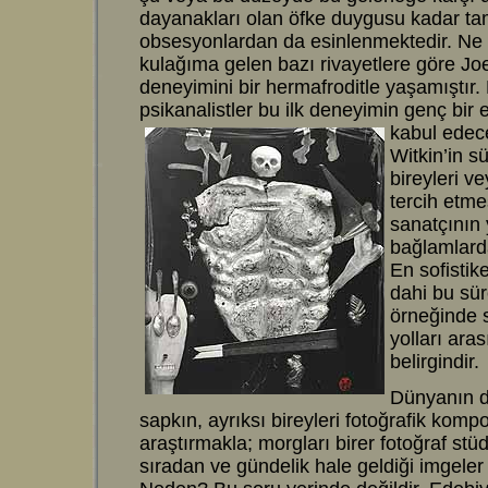
dayanakları olan öfke duygusu kadar ta
obsesyonlardan da esinlenmektedir. Ne 
kulağıma gelen bazı rivayetlere göre Joel
deneyimini bir hermafroditle yaşamıştır. 
psikanalistler bu ilk deneyimin genç bir 
kabul
edece
Witkin’in s
bireyleri v
tercih etmes
sanatçının 
bağlamlarda
En sofistik
dahi bu sür
örneğinde s
yolları ara
belirgindir.
Dünyanın dö
sapkın, ayrıksı bireyleri fotoğrafik kom
araştırmakla; morgları birer fotoğraf stü
sıradan ve gündelik hale geldiği imgeler