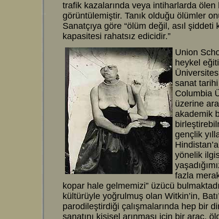
trafik kazalarında veya intiharlarda ölen
görüntülemiştir. Tanık olduğu ölümler o
Sanatçıya göre “ölüm değil, asıl şiddeti
kapasitesi rahatsız edicidir.”
Union Schoo
heykel eği
Üniversites
sanat tarih
Columbia Ün
üzerine ara
akademik bir
birleştireb
gençlik yı
Hindistan’a
yönelik ilgi
yaşadığımı
fazla mera
kopar hale gelmemizi” üzücü bulmaktadır
kültürüyle yoğrulmuş olan Witkin’in, Batı
parodileştirdiği çalışmalarında hep bir d
sanatını kişisel arınması için bir araç, 