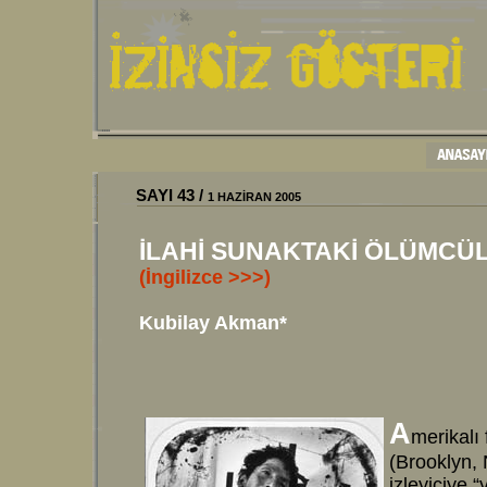
SAYI 43 /
1 HAZİRAN 2005
İLAHİ SUNAKTAKİ ÖLÜMCÜ
(İngilizce >>>)
Kubilay Akman*
A
merikalı 
(Brooklyn, 
izleyiciye 